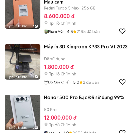
Mau cam
Redmi Turbo 5 Max
256 GB
8.600.000 đ
Tp Hồ Chí Minh
1 phút trước
3
4.8
2185
đã bán
Phạm Vôn
Máy in 3D Kingroon KP3S Pro V1 2023
Đã sử dụng
1.800.000 đ
Tp Hồ Chí Minh
1 phút trước
3
5.0
2
đã bán
Đồ Của Chiến
Honor 500 Pro Bạc Đã sử dụng 99%
50 Pro
12.000.000 đ
Tp Hồ Chí Minh
1 phút trước
3
4.9
2658
đã bán
Anh Rin