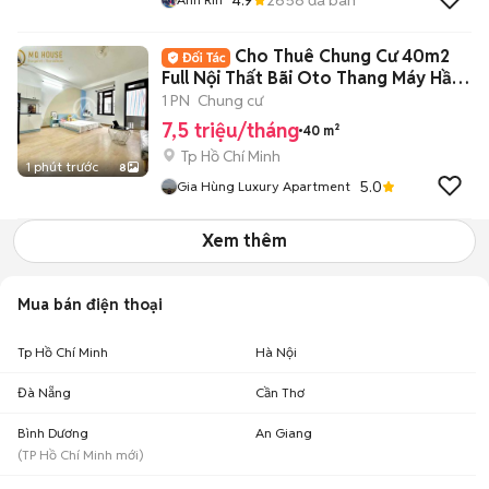
Cho Thuê Chung Cư 40m2
Full Nội Thất Bãi Oto Thang Máy Hầm
Xe
1 PN
Chung cư
7,5 triệu/tháng
40 m²
Tp Hồ Chí Minh
1 phút trước
8
5.0
Gia Hùng Luxury Apartment
Xem thêm
Mua bán điện thoại
Tp Hồ Chí Minh
Hà Nội
Đà Nẵng
Cần Thơ
Bình Dương
An Giang
(
TP Hồ Chí Minh
mới)