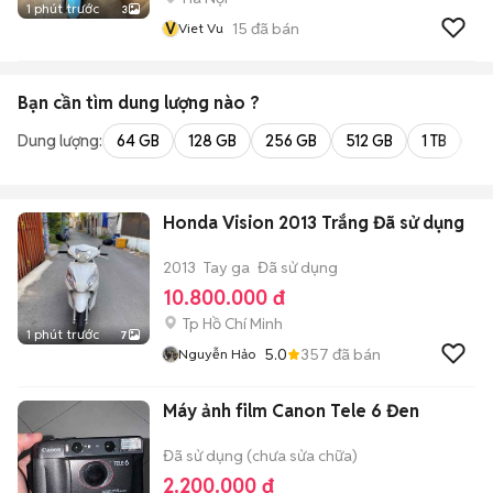
1 phút trước
3
V
15
đã bán
Viet Vu
Bạn cần tìm
dung lượng
nào ?
Dung lượng:
64 GB
128 GB
256 GB
512 GB
1 TB
2 
Honda Vision 2013 Trắng Đã sử dụng
2013
Tay ga
Đã sử dụng
10.800.000 đ
Tp Hồ Chí Minh
1 phút trước
7
5.0
357
đã bán
Nguyễn Hảo
Máy ảnh film Canon Tele 6 Đen
Đã sử dụng (chưa sửa chữa)
2.200.000 đ