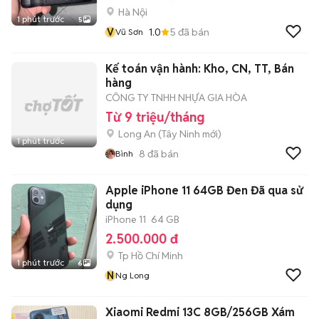
Hà Nội
1 phút trước
5
V
1.0
5
đã bán
Vũ Sơn
Kế toán vận hành: Kho, CN, TT, Bán
hàng
CÔNG TY TNHH NHỰA GIA HÒA
Từ 9 triệu/tháng
Long An
(
Tây Ninh
mới)
1 phút trước
8
đã bán
Bình
Apple iPhone 11 64GB Đen Đã qua sử
dụng
iPhone 11
64 GB
2.500.000 đ
Tp Hồ Chí Minh
1 phút trước
6
N
Ng Long
Xiaomi Redmi 13C 8GB/256GB Xám