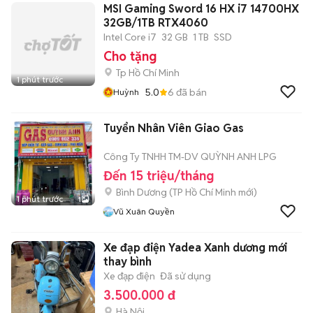
MSI Gaming Sword 16 HX i7 14700HX
32GB/1TB RTX4060
Intel Core i7
32 GB
1 TB
SSD
Cho tặng
Tp Hồ Chí Minh
1 phút trước
5.0
6
đã bán
Huỳnh
Tuyển Nhân Viên Giao Gas
Công Ty TNHH TM-DV QUỲNH ANH LPG
Đến 15 triệu/tháng
Bình Dương
(
TP Hồ Chí Minh
mới)
1 phút trước
1
Vũ Xuân Quyền
Xe đạp điện Yadea Xanh dương mới
thay bình
Xe đạp điện
Đã sử dụng
3.500.000 đ
Hà Nội