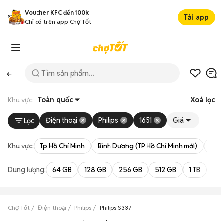
Voucher KFC đến 100k
Tải app
Chỉ có trên app Chợ Tốt
Khu vực:
Toàn quốc
Xoá lọc
Điện thoại
Philips
1651
Giá
Lọc
Khu vực:
Tp Hồ Chí Minh
Bình Dương (TP Hồ Chí Minh mới)
Bà 
Dung lượng:
64 GB
128 GB
256 GB
512 GB
1 TB
2 
Chợ Tốt
Điện thoại
Philips
Philips S337