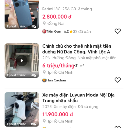
Redmi 13C
256 GB
3 tháng
2.800.000 đ
Đồng Nai
1 phút trước
5
5.0
32
đã bán
Tiến Gsm
Chính chủ cho thuê nhà mặt tiền
đuờng Nữ Dân Công, Vĩnh Lộc A
2 PN
Hướng Đông
Nhà mặt phố, mặt tiền
6 triệu/tháng
21 m²
Tp Hồ Chí Minh
1 phút trước
4
Han Caohan
Xe máy điện Luyuan Moda Nội Địa
Trung nhập khẩu
2023
Xe máy điện
Đã sử dụng
11.900.000 đ
Tp Hồ Chí Minh
1 phút trước
11