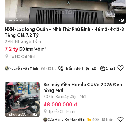
Tin nổi bật
4
HXH-Lạc long Quân - Nhà Thờ Phú Bình - 48m2-4x12-3
Tầng Giá 7.2 Tỷ
3 PN
Nhà ngõ, hẻm
7,2 tỷ
150 tr/m²
48 m²
Tp Hồ Chí Minh
96
đã bán
Bấm để hiện số
Chat
Nguyễn Văn Trịnh
Xe máy điện Honda CUVe 2026 Đen
hồng Mới
2026
Xe máy điện
Mới
48.000.000 đ
Tp Hồ Chí Minh
1 phút trước
3
405
đã bán
Cửa Hàng Xe Máy 686