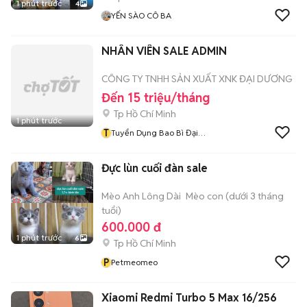
1 phút trước
4
YẾN SÀO CÔ BA
NHÂN VIÊN SALE ADMIN
CÔNG TY TNHH SẢN XUẤT XNK ĐẠI DƯƠNG
Đến 15 triệu/tháng
Tp Hồ Chí Minh
1 phút trước
T
Tuyển Dụng Bao Bì Đại
Dương
Đực lùn cuối đàn sale
Mèo Anh Lông Dài
Mèo con (dưới 3 tháng
tuổi)
600.000 đ
1 phút trước
6
Tp Hồ Chí Minh
P
Petmeomeo
Xiaomi Redmi Turbo 5 Max 16/256