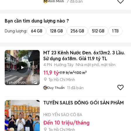
M
7
đã bán
Minh Minh
Bạn cần tìm
dung lượng
nào ?
Dung lượng:
64 GB
128 GB
256 GB
512 GB
1 TB
2 
MT 23 Kênh Nước Đen. 6x13m2. 3 Lầu.
Sử dụng 6x18m. Giá 11.9 tỷ TL
4 PN
Hướng Tây
Nhà mặt phố, mặt tiền
11,9 tỷ
119 tr/m²
100 m²
Tp Hồ Chí Minh
1 phút trước
11
11
đã bán
Duy Thuấn
TUYỂN SALES ĐỐNG GÓI SẢN PHẨM
HKD YẾN SÀO CÔ BA
Đến 10 triệu/tháng
Tp Hồ Chí Minh