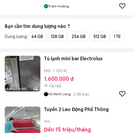
Trâm Hoàng
Bạn cần tìm
dung lượng
nào ?
Dung lượng:
64 GB
128 GB
256 GB
512 GB
1 TB
2 
Tủ lạnh mini bar Electrolux
Mới
< 100 lít
1.600.000 đ
Hà Nội
1 phút trước
3
2
đã bán
Vũ Minh Long
Tuyển 2 Lao Động Phổ Thông
Tht
Đến 15 triệu/tháng