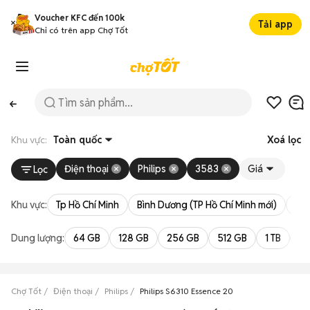
Voucher KFC đến 100k
Tải app
Chỉ có trên app Chợ Tốt
Khu vực:
Toàn quốc
Xoá lọc
Điện thoại
Philips
3583
Giá
Lọc
Khu vực:
Tp Hồ Chí Minh
Bình Dương (TP Hồ Chí Minh mới)
Bà 
Dung lượng:
64 GB
128 GB
256 GB
512 GB
1 TB
2 
Chợ Tốt
Điện thoại
Philips
Philips S6310 Essence 20