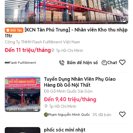
Tin nổi bật
5
[KCN Tân Phú Trung] - Nhân viên Kho thu nhập
11tr
Công Ty TNHH Flash Fulfillment Việt Nam
Đến 11 triệu/tháng
Tp Hồ Chí Minh
Bấm để hiện số
Chat
Flash Fulfillment
Tuyển Dụng Nhân Viên Phụ Giao
Hàng Đồ Gỗ Nội Thất
Đồ Gỗ Minh Quốc Sài Gòn
Đến 9,40 triệu/tháng
Tp Hồ Chí Minh
1 phút trước
1
35
đã bán
Phạm Nguyễn Minh Quốc
phốc sóc mini nhật