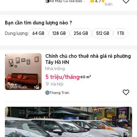
4.7
Xe Máy Cũ Gia Bảo
bán
Quận 7
Bạn cần tìm
dung lượng
nào ?
Dung lượng:
64 GB
128 GB
256 GB
512 GB
1 TB
2 
Chính chủ cho thuê nhà giá rẻ phường
Tây Hồ HN
Nhà trống
5 triệu/tháng
60 m²
Hà Nội
1 phút trước
3
Thang Tran