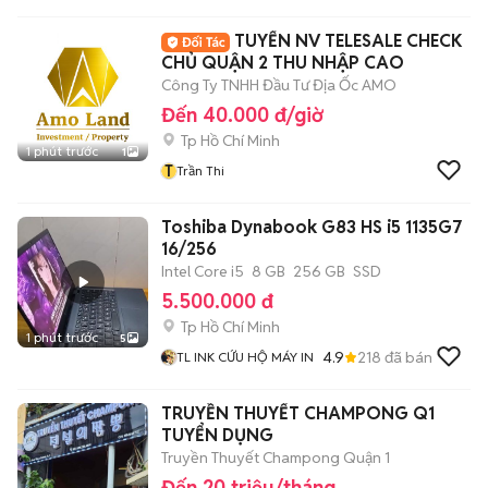
TUYỂN NV TELESALE CHECK
CHỦ QUẬN 2 THU NHẬP CAO
Công Ty TNHH Đầu Tư Địa Ốc AMO
Đến 40.000 đ/giờ
Tp Hồ Chí Minh
1 phút trước
1
T
Trần Thi
Toshiba Dynabook G83 HS i5 1135G7
16/256
Intel Core i5
8 GB
256 GB
SSD
5.500.000 đ
Tp Hồ Chí Minh
1 phút trước
5
4.9
218
đã bán
TL INK CỨU HỘ MÁY IN
TRUYỀN THUYẾT CHAMPONG Q1
TUYỂN DỤNG
Truyền Thuyết Champong Quận 1
Đến 20 triệu/tháng