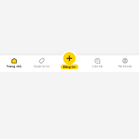
Trang chủ
Quản lý tin
Liên hệ
Tài khoản
Đăng tin
109.000 Bình chọn
Tải ứng dụng Chợ Tốt