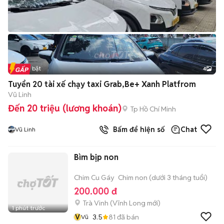
Tin nổi bật
4
Tuyển 20 tài xế chạy taxi Grab,Be+ Xanh Platfrom
Vũ Linh
Đến 20 triệu (lương khoán)
Tp Hồ Chí Minh
Bấm để hiện số
Chat
Vũ Linh
Bìm bịp non
Chim Cu Gáy
Chim non (dưới 3 tháng tuổi)
200.000 đ
Trà Vinh
(
Vĩnh Long
mới)
1 phút trước
V
3.5
81
đã bán
Vũ