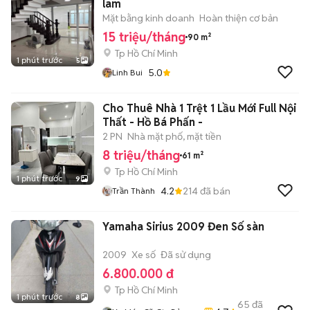
lam
Mặt bằng kinh doanh
Hoàn thiện cơ bản
15 triệu/tháng
90 m²
Tp Hồ Chí Minh
1 phút trước
5
5.0
Linh Bui
Cho Thuê Nhà 1 Trệt 1 Lầu Mới Full Nội
Thất - Hồ Bá Phấn -
2 PN
Nhà mặt phố, mặt tiền
8 triệu/tháng
61 m²
Tp Hồ Chí Minh
1 phút trước
9
4.2
214
đã bán
Trần Thành
Yamaha Sirius 2009 Đen Số sàn
2009
Xe số
Đã sử dụng
6.800.000 đ
Tp Hồ Chí Minh
1 phút trước
8
65
đã