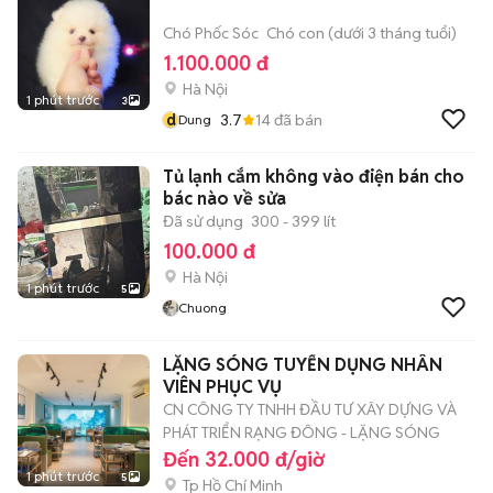
Chó Phốc Sóc
Chó con (dưới 3 tháng tuổi)
1.100.000 đ
Hà Nội
1 phút trước
3
d
3.7
14
đã bán
Dung
Tủ lạnh cắm không vào điện bán cho
bác nào về sửa
Đã sử dụng
300 - 399 lít
100.000 đ
Hà Nội
1 phút trước
5
Chuong
LẶNG SÓNG TUYỂN DỤNG NHÂN
VIÊN PHỤC VỤ
CN CÔNG TY TNHH ĐẦU TƯ XÂY DỰNG VÀ
PHÁT TRIỂN RẠNG ĐÔNG - LẶNG SÓNG
Đến 32.000 đ/giờ
1 phút trước
5
Tp Hồ Chí Minh