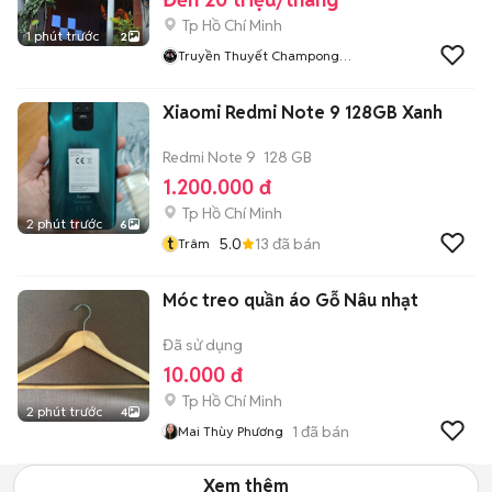
Tp Hồ Chí Minh
1 phút trước
2
Truyền Thuyết Champong
Quận 1
Xiaomi Redmi Note 9 128GB Xanh
Redmi Note 9
128 GB
1.200.000 đ
Tp Hồ Chí Minh
2 phút trước
6
t
5.0
13
đã bán
Trâm
Móc treo quần áo Gỗ Nâu nhạt
Đã sử dụng
10.000 đ
Tp Hồ Chí Minh
2 phút trước
4
1
đã bán
Mai Thùy Phương
Xem thêm