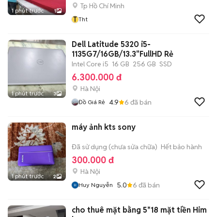
Tp Hồ Chí Minh
1 phút trước
1
T
Tht
Dell Latitude 5320 i5-
1135G7/16GB/13.3"FullHD Rẻ
Intel Core i5
16 GB
256 GB
SSD
6.300.000 đ
Hà Nội
1 phút trước
3
4.9
6
đã bán
Đồ Giá Rẻ
máy ảnh kts sony
Đã sử dụng (chưa sửa chữa)
Hết bảo hành
300.000 đ
Hà Nội
1 phút trước
2
5.0
6
đã bán
Huy Nguyễn
cho thuê mặt bằng 5*18 mặt tiền Him