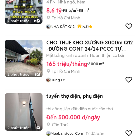
4 PN
Nhà ngõ, hẻm
8,6 tỷ
98 tr/m²
88 m²
Tp Hồ Chí Minh
2 phút trước
11
5.0
NHÀ ĐẤT Q12
CHO THUÊ KHO XƯỞNG 3000m Q12
-ĐƯỜNG CONT 24/24 PCCC TỰ
ĐỘNG
Mặt bằng kinh doanh
Hoàn thiện cơ bản
165 triệu/tháng
3000 m²
Tp Hồ Chí Minh
2 phút trước
3
Dung Lê
tuyển thợ điện, phụ điện
thi công, lắp đặt điện nước cần thơ
Đến 500.000 đ/ngày
Cần Thơ
2 phút trước
3
12
đã bán
Muabandocu. Com