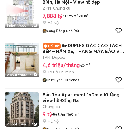
Biên, Hà Nội - View hồ đẹp
2 PN
Chung cư
7,888 tỷ
113 tr/m²
70 m²
Hà Nội
1 phút trước
5
Cộng Đồng Nhà Đất
🏡 DUPLEX GÁC CAO TÁCH
BẾP – HẦM XE, THANG MÁY, BẢO VỆ
– GẦN VHU & BKU
1 PN
Duplex
4,6 triệu/tháng
25 m²
Tp Hồ Chí Minh
2 phút trước
10
Trúc Uyên HiFriendz
Bán Tòa Apartment 160m x 10 tầng
view hồ Đống Đa
Chung cư
9 tỷ
56 tr/m²
160 m²
Hà Nội
2 phút trước
5