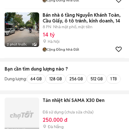
Cộng Đồng Nhà Đất
Bán nhà 6 tầng Nguyễn Khánh Toàn,
Cầu Giấy, ô tô tránh, kinh doanh, 14
8 PN
Nhà mặt phố, mặt tiền
14 tỷ
Hà Nội
2 phút trước
3
Cộng Đồng Nhà Đất
Bạn cần tìm
dung lượng
nào ?
Dung lượng:
64 GB
128 GB
256 GB
512 GB
1 TB
2 
Tản nhiệt khí SAMA X30 Đen
Đã sử dụng (chưa sửa chữa)
250.000 đ
Đà Nẵng