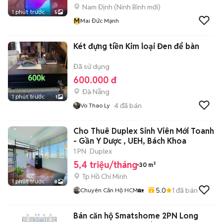
Nam Định
(
Ninh Bình
mới)
1 phút trước
5
M
Mai Đức Mạnh
Két đựng tiền Kim loại Đen để bàn
Đã sử dụng
600.000 đ
Đà Nẵng
1 phút trước
1
4
đã bán
Vo Thao Ly
Cho Thuê Duplex Sinh Viên Mới Toanh
- Gần Y Dược , UEH, Bách Khoa
1 PN
Duplex
5,4 triệu/tháng
30 m²
Tp Hồ Chí Minh
1 phút trước
8
5.0
1
đã bán
Chuyên Căn Hộ HCM🏡
Bán căn hộ Smatshome 2PN Long