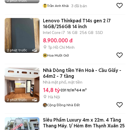
2 phút trước
T
3
đã bán
Trần Anh Khải
Lenovo Thinkpad T14s gen 2 i7
16GB/256GB 14 inch
Intel Core i7
16 GB
256 GB
SSD
8.900.000 đ
Tp Hồ Chí Minh
2 phút trước
4
H
Hoa Mười Giờ
Nhà Dòng tiền Yên Hoà - Cầu Giấy -
64m2 - 7 tầng
Nhà mặt phố, mặt tiền
14,8 tỷ
231 tr/m²
64 m²
Hà Nội
2 phút trước
4
Cộng Đồng Nhà Đất
Siêu Phẩm Luxury 4m x 22m. 4 Tầng
Thang Máy. 1/ Hẻm 8m Thạnh Xuân 25