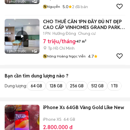
1 phút trước
4
N
5.0
2
đã bán
Nguyễn
CHO THUÊ CĂN 1PN ĐẦY ĐỦ NT ĐẸP
CAO CẤP VINHOMES GRAND PARK
Q9
1 PN
Hướng Đông
Chung cư
7 triệu/tháng
47 m²
Tp Hồ Chí Minh
1 phút trước
9
N
4.7
Nông Hoàng Ngọc Viễn
Bạn cần tìm
dung lượng
nào ?
Dung lượng:
64 GB
128 GB
256 GB
512 GB
1 TB
2 
iPhone Xs 64GB Vàng Gold Like New
iPhone XS
64 GB
2.800.000 đ