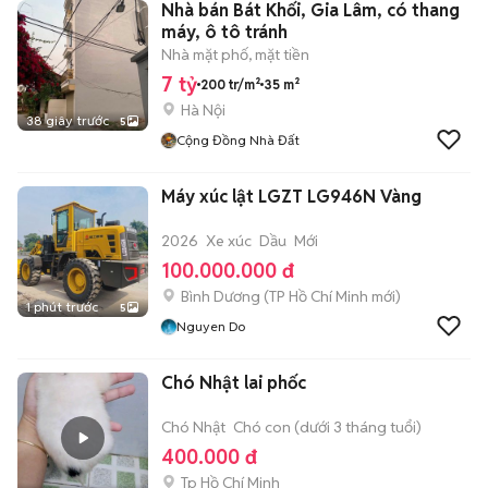
Nhà bán Bát Khối, Gia Lâm, có thang
máy, ô tô tránh
Nhà mặt phố, mặt tiền
7 tỷ
200 tr/m²
35 m²
Hà Nội
38 giây trước
5
Cộng Đồng Nhà Đất
Máy xúc lật LGZT LG946N Vàng
2026
Xe xúc
Dầu
Mới
100.000.000 đ
Bình Dương
(
TP Hồ Chí Minh
mới)
1 phút trước
5
Nguyen Do
Chó Nhật lai phốc
Chó Nhật
Chó con (dưới 3 tháng tuổi)
400.000 đ
Tp Hồ Chí Minh