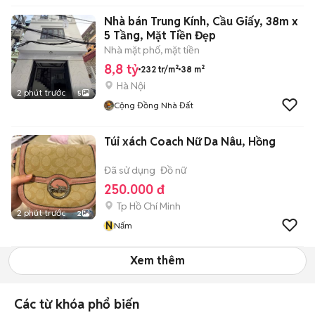
Nhà bán Trung Kính, Cầu Giấy, 38m x
5 Tầng, Mặt Tiền Đẹp
Nhà mặt phố, mặt tiền
8,8 tỷ
232 tr/m²
38 m²
Hà Nội
2 phút trước
5
Cộng Đồng Nhà Đất
Túi xách Coach Nữ Da Nâu, Hồng
Đã sử dụng
Đồ nữ
250.000 đ
Tp Hồ Chí Minh
2 phút trước
2
N
Nấm
Xem thêm
Các từ khóa phổ biến