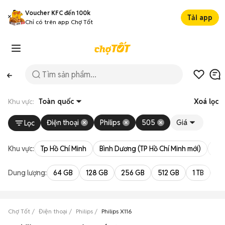
Voucher KFC đến 100k
Tải app
Chỉ có trên app Chợ Tốt
Khu vực:
Toàn quốc
Xoá lọc
Điện thoại
Philips
505
Giá
Lọc
Khu vực:
Tp Hồ Chí Minh
Bình Dương (TP Hồ Chí Minh mới)
Bà 
Dung lượng:
64 GB
128 GB
256 GB
512 GB
1 TB
2 
Chợ Tốt
Điện thoại
Philips
Philips X116