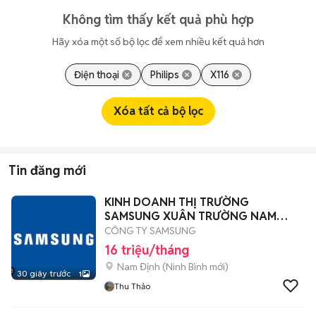
Không tìm thấy kết quả phù hợp
Hãy xóa một số bộ lọc để xem nhiều kết quả hơn
Điện thoại
Philips
X116
Xóa tất cả bộ lọc
Tin đăng mới
KINH DOANH THỊ TRƯỜNG
SAMSUNG XUÂN TRƯỜNG NAM
ĐỊNH
CÔNG TY SAMSUNG
16 triệu/tháng
Nam Định
(
Ninh Bình
mới)
30 giây trước
1
Thu Thảo