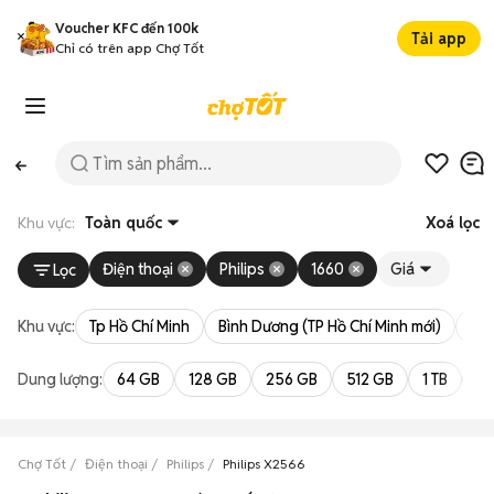
Voucher KFC đến 100k
Tải app
Chỉ có trên app Chợ Tốt
Khu vực:
Toàn quốc
Xoá lọc
Điện thoại
Philips
1660
Giá
Lọc
Khu vực:
Tp Hồ Chí Minh
Bình Dương (TP Hồ Chí Minh mới)
Bà 
Dung lượng:
64 GB
128 GB
256 GB
512 GB
1 TB
2 
Chợ Tốt
Điện thoại
Philips
Philips X2566