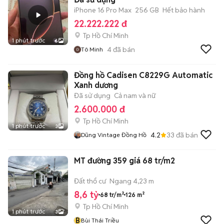
iPhone 16 Pro Max
256 GB
Hết bảo hành
22.222.222 đ
Tp Hồ Chí Minh
1 phút trước
6
4
đã bán
Tô Minh
Đồng hồ Cadisen C8229G Automatic
Xanh dương
Đã sử dụng
Cả nam và nữ
2.600.000 đ
Tp Hồ Chí Minh
1 phút trước
3
4.2
33
đã bán
Dũng Vintage Đồng Hồ
MT đường 359 giá 68 tr/m2
Đất thổ cư
Ngang 4,23 m
8,6 tỷ
68 tr/m²
126 m²
Tp Hồ Chí Minh
1 phút trước
3
B
Bùi Thái Triều