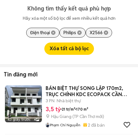
Không tìm thấy kết quả phù hợp
Hãy xóa một số bộ lọc để xem nhiều kết quả hơn
Điện thoại
Philips
X2566
Xóa tất cả bộ lọc
Tin đăng mới
BÁN BIỆT THỰ SONG LẬP 170m2,
TRỤC CHÍNH KDC ECOPACK CẦN
THƠ.
3 PN
Nhà biệt thự
3,5 tỷ
21 tr/m²
170 m²
Hậu Giang
(
TP Cần Thơ
mới)
43 giây trước
4
2
đã bán
Phạm Chí Nguyễn