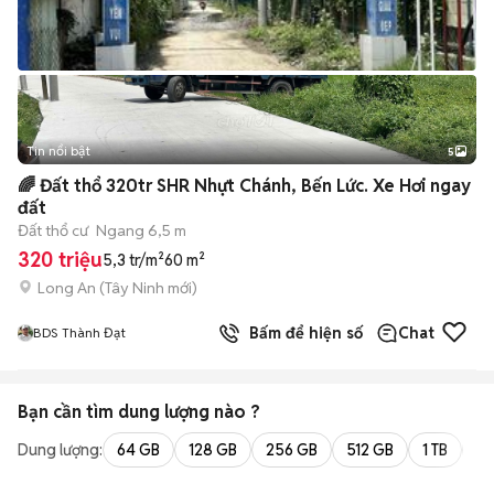
Tin nổi bật
5
🌈 Đất thổ 320tr SHR Nhựt Chánh, Bến Lức. Xe Hơi ngay
đất
Đất thổ cư
Ngang 6,5 m
320 triệu
5,3 tr/m²
60 m²
Long An
(
Tây Ninh
mới)
Bấm để hiện số
Chat
BDS Thành Đạt
Bạn cần tìm
dung lượng
nào ?
Dung lượng:
64 GB
128 GB
256 GB
512 GB
1 TB
2 