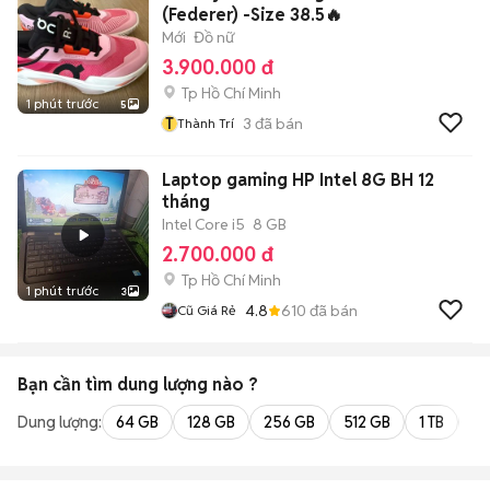
(Federer) -Size 38.5🔥
Mới
Đồ nữ
3.900.000 đ
Tp Hồ Chí Minh
1 phút trước
5
T
3
đã bán
Thành Trí
Laptop gaming HP Intel 8G BH 12
tháng
Intel Core i5
8 GB
2.700.000 đ
Tp Hồ Chí Minh
1 phút trước
3
4.8
610
đã bán
Cũ Giá Rẻ
Bạn cần tìm
dung lượng
nào ?
Dung lượng:
64 GB
128 GB
256 GB
512 GB
1 TB
2 