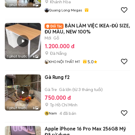
Khánh Hòa
1 phút trước
8
Quang Long Megas
BÀN LÀM VIỆC IKEA-ĐỦ SIZE,
ĐỦ MÀU, NEW 100%
Mới
Gỗ
1.200.000 đ
Đà Nẵng
1 phút trước
6
5.0
KHO NỘI THẤT MT
Gà Rung f2
Gà Tre
Gà lớn (từ 3 tháng tuổi)
750.000 đ
Tp Hồ Chí Minh
1 phút trước
6
n
4
đã bán
Nam
Apple iPhone 16 Pro Max 256GB Mỹ
Đã sử dụng