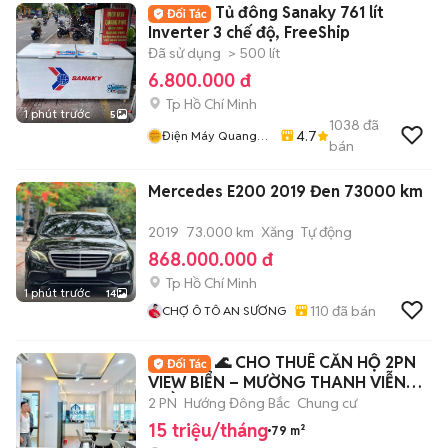
Tủ đông Sanaky 761 lít
Inverter 3 chế độ, FreeShip
Đã sử dụng
> 500 lít
6.800.000 đ
Tp Hồ Chí Minh
1 phút trước
5
1038
đã
4.7
Điện Máy Quang
bán
Phát
Mercedes E200 2019 Đen 73000 km
2019
73.000 km
Xăng
Tự động
868.000.000 đ
Tp Hồ Chí Minh
1 phút trước
14
110
đã bán
CHỢ Ô TÔ AN SƯƠNG
🌊 CHO THUÊ CĂN HỘ 2PN
VIEW BIỂN – MƯỜNG THANH VIỄN
TRIỀU - OCEANUS
2 PN
Hướng Đông Bắc
Chung cư
15 triệu/tháng
79 m²