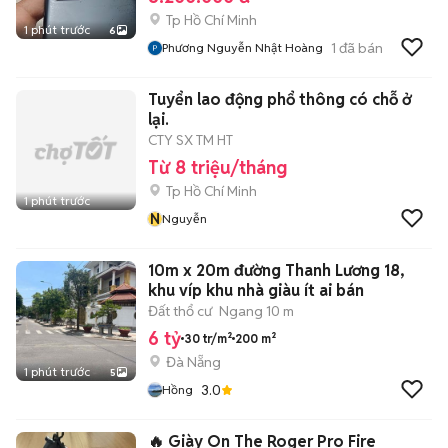
Tp Hồ Chí Minh
1 phút trước
6
1
đã bán
Phương Nguyễn Nhật Hoàng
Tuyển lao động phổ thông có chỗ ở
lại.
CTY SX TM HT
Từ 8 triệu/tháng
Tp Hồ Chí Minh
1 phút trước
N
Nguyễn
10m x 20m đường Thanh Lương 18,
khu víp khu nhà giàu ít ai bán
Đất thổ cư
Ngang 10 m
6 tỷ
30 tr/m²
200 m²
Đà Nẵng
1 phút trước
5
3.0
Hồng
🔥 Giày On The Roger Pro Fire