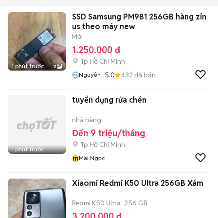
SSD Samsung PM9B1 256GB hàng zin
us theo máy new
Mới
1.250.000 đ
Tp Hồ Chí Minh
1 phút trước
2
5.0
432
đã bán
Nguyễn
tuyển dụng rửa chén
nhà hàng
Đến 9 triệu/tháng
Tp Hồ Chí Minh
1 phút trước
m
Mai Ngọc
Xiaomi Redmi K50 Ultra 256GB Xám
Redmi K50 Ultra
256 GB
3.200.000 đ