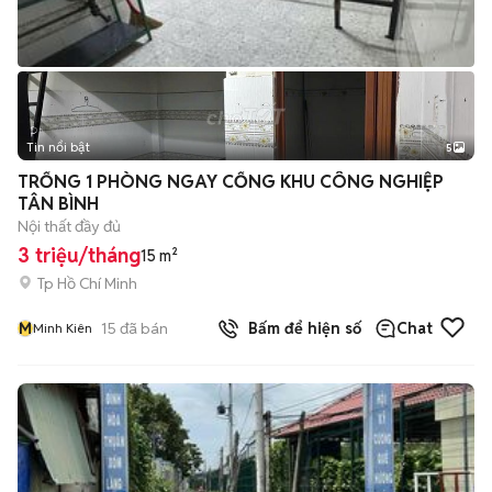
Tin nổi bật
5
TRỐNG 1 PHÒNG NGAY CỔNG KHU CÔNG NGHIỆP
TÂN BÌNH
Nội thất đầy đủ
3 triệu/tháng
15 m²
Tp Hồ Chí Minh
M
15
đã bán
Bấm để hiện số
Chat
Minh Kiên