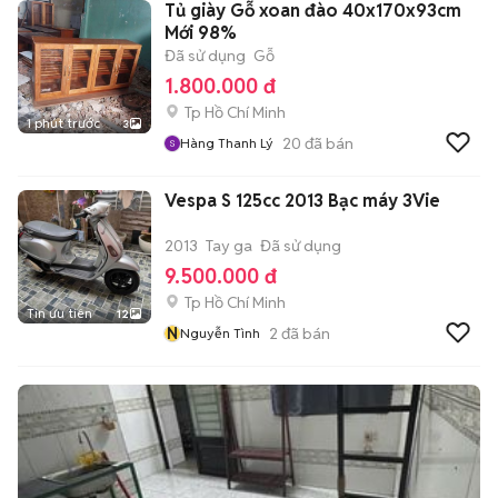
Tủ giày Gỗ xoan đào 40x170x93cm
Mới 98%
Đã sử dụng
Gỗ
1.800.000 đ
Tp Hồ Chí Minh
1 phút trước
3
20
đã bán
Hàng Thanh Lý
Vespa S 125cc 2013 Bạc máy 3Vie
2013
Tay ga
Đã sử dụng
9.500.000 đ
Tp Hồ Chí Minh
Tin ưu tiên
12
N
2
đã bán
Nguyễn Tình