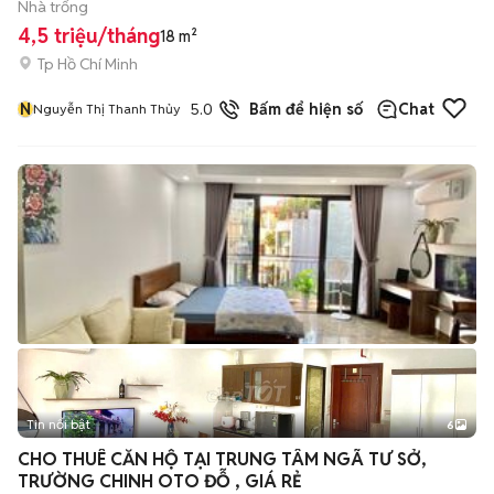
Nhà trống
4,5 triệu/tháng
18 m²
Tp Hồ Chí Minh
N
5.0
Bấm để hiện số
Chat
Nguyễn Thị Thanh Thủy
Tin nổi bật
6
+
2
CHO THUÊ CĂN HỘ TẠI TRUNG TÂM NGÃ TƯ SỞ,
TRƯỜNG CHINH OTO ĐỖ , GIÁ RẺ