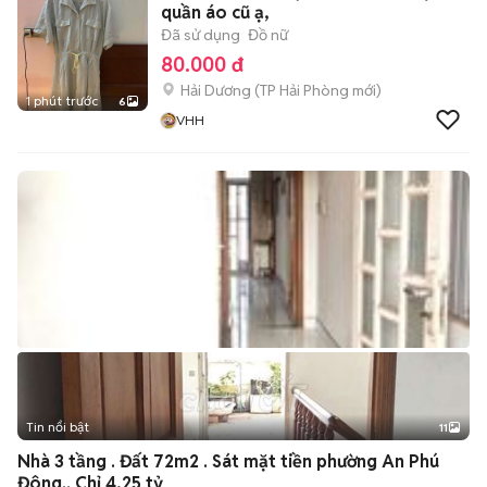
quần áo cũ ạ,
Đã sử dụng
Đồ nữ
80.000 đ
Hải Dương
(
TP Hải Phòng
mới)
1 phút trước
6
VHH
Tin nổi bật
11
+
2
Nhà 3 tầng . Đất 72m2 . Sát mặt tiền phường An Phú
Đông.. Chỉ 4,25 tỷ