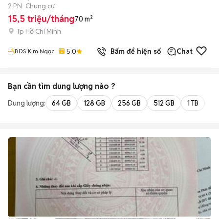
2 PN
Chung cư
15,5 triệu/tháng
70 m²
Tp Hồ Chí Minh
5.0
Bấm để hiện số
Chat
BĐS Kim Ngọc
Bạn cần tìm
dung lượng
nào ?
Dung lượng:
64 GB
128 GB
256 GB
512 GB
1 TB
2 