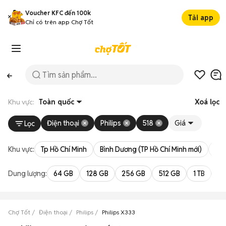
Voucher KFC đến 100k
Tải app
Chỉ có trên app Chợ Tốt
Khu vực:
Toàn quốc
Xoá lọc
Điện thoại
Philips
518
Giá
Lọc
Khu vực:
Tp Hồ Chí Minh
Bình Dương (TP Hồ Chí Minh mới)
Bà 
Dung lượng:
64 GB
128 GB
256 GB
512 GB
1 TB
2 
Chợ Tốt
Điện thoại
Philips
Philips X333