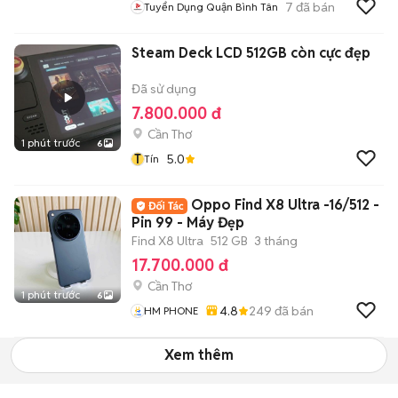
7
đã bán
Tuyển Dụng Quận Bình Tân
Steam Deck LCD 512GB còn cực đẹp
Đã sử dụng
7.800.000 đ
Cần Thơ
1 phút trước
6
T
5.0
Tín
Oppo Find X8 Ultra -16/512 -
Pin 99 - Máy Đẹp
Find X8 Ultra
512 GB
3 tháng
17.700.000 đ
Cần Thơ
1 phút trước
6
4.8
249
đã bán
HM PHONE
Xem thêm