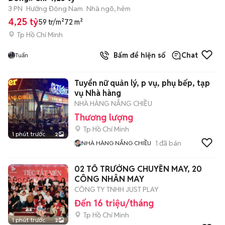
3 PN
Hướng Đông Nam
Nhà ngõ, hẻm
4,25 tỷ
59 tr/m²
72 m²
Tp Hồ Chí Minh
Bấm để hiện số
Chat
Tuấn
Tuyển nữ quản lý, p vụ, phụ bếp, tạp
vụ Nhà hàng
NHÀ HÀNG NẮNG CHIỀU
Thương lượng
Tp Hồ Chí Minh
1 phút trước
2
1
đã bán
NHÀ HÀNG NẮNG CHIỀU
02 TỔ TRƯỞNG CHUYỀN MAY, 20
CÔNG NHÂN MAY
CÔNG TY TNHH JUST PLAY
Đến 16 triệu/tháng
Tp Hồ Chí Minh
1 phút trước
2