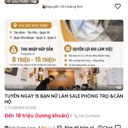
42 giây trước
5
Nguyễn Võ Hoàng KIm
Tin nổi bật
6
+
2
TUYỂN NGAY 15 BẠN NỮ LÀM SALE PHÒNG TRỌ &CĂN
HỘ
S.T-FARMER HOME
Đến 18 triệu (lương khoán)
Tp Hồ Chí Minh
4.0
22
đã bán
Bấm để hiện số
Chat
Thới Thanh Sang