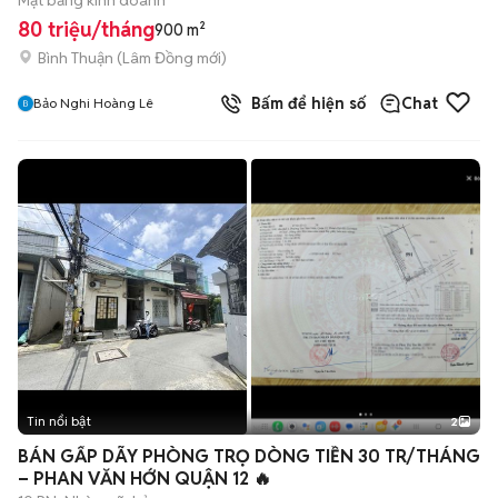
Mặt bằng kinh doanh
80 triệu/tháng
900 m²
Bình Thuận
(
Lâm Đồng
mới)
Bấm để hiện số
Chat
Bảo Nghi Hoàng Lê
Tin nổi bật
2
BÁN GẤP DÃY PHÒNG TRỌ DÒNG TIỀN 30 TR/THÁNG
– PHAN VĂN HỚN QUẬN 12 🔥