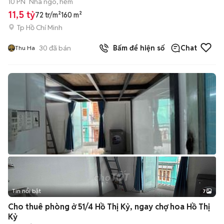
10 PN
Nhà ngõ, hẻm
11,5 tỷ
72 tr/m²
160 m²
Tp Hồ Chí Minh
30
đã bán
Bấm để hiện số
Chat
Thu Ha
Tin nổi bật
7
+
2
Cho thuê phòng ở 51/4 Hồ Thị Kỷ, ngay chợ hoa Hồ Thị
Kỷ