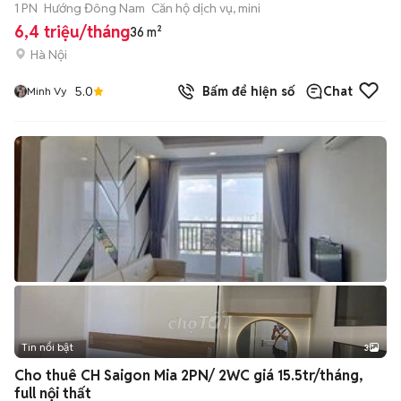
1 PN
Hướng Đông Nam
Căn hộ dịch vụ, mini
6,4 triệu/tháng
36 m²
Hà Nội
5.0
Bấm để hiện số
Chat
Minh Vy
Tin nổi bật
3
Cho thuê CH Saigon Mia 2PN/ 2WC giá 15.5tr/tháng,
full nội thất