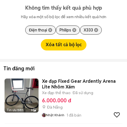
Không tìm thấy kết quả phù hợp
Hãy xóa một số bộ lọc để xem nhiều kết quả hơn
Điện thoại
Philips
X333
Xóa tất cả bộ lọc
Tin đăng mới
Xe đạp Fixed Gear Ardently Arena
Lite Nhôm Xám
Xe đạp thể thao
Đã sử dụng
6.000.000 đ
Đà Nẵng
Tin ưu tiên
9
1
đã bán
Nhật Khánh