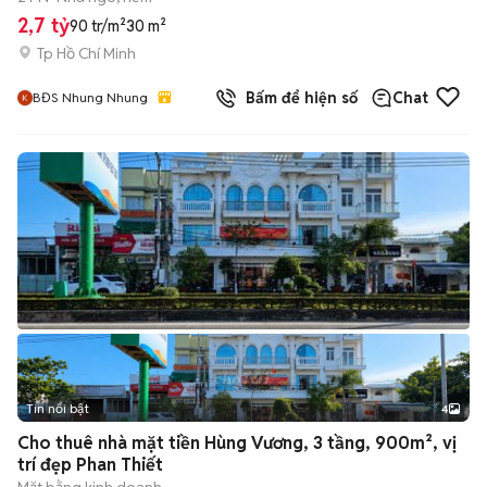
2,7 tỷ
90 tr/m²
30 m²
Tp Hồ Chí Minh
Bấm để hiện số
Chat
BĐS Nhung Nhung
Tin nổi bật
4
Cho thuê nhà mặt tiền Hùng Vương, 3 tầng, 900m², vị
trí đẹp Phan Thiết