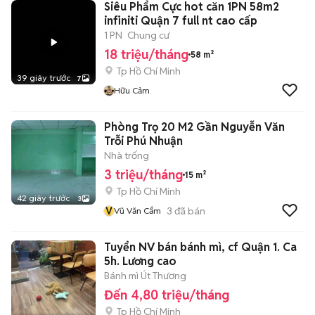
Siêu Phẩm Cực hot căn 1PN 58m2
infiniti Quận 7 full nt cao cấp
1 PN
Chung cư
18 triệu/tháng
58 m²
Tp Hồ Chí Minh
39 giây trước
7
Hữu Cảm
Phòng Trọ 20 M2 Gần Nguyễn Văn
Trỗi Phú Nhuận
Nhà trống
3 triệu/tháng
15 m²
Tp Hồ Chí Minh
42 giây trước
3
V
3
đã bán
Vũ Văn Cẩm
Tuyển NV bán bánh mì, cf Quận 1. Ca
5h. Lương cao
Bánh mì Út Thương
Đến 4,80 triệu/tháng
Tp Hồ Chí Minh