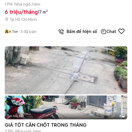
1 PN
Nhà ngõ, hẻm
6 triệu/tháng
17 m²
Tp Hồ Chí Minh
A
3
đã bán
Bấm để hiện số
Chat
A Ton
Tin nổi bật
6
+
2
GIÁ TỐT CẦN CHỐT TRONG THÁNG
2 PN
Nhà ngõ, hẻm