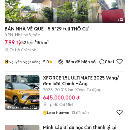
Tin nổi bật
7
+
2
BÁN NHÀ VỀ QUÊ - 5.5*29 full THỔ CƯ
3 PN
Nhà ngõ, hẻm
7,99 tỷ
52 tr/m²
155 m²
Tp Hồ Chí Minh
N
5.0
Bấm để hiện số
Chat
Nguyễn Ngọc Rồng
XFORCE 1.5L ULTIMATE 2025 Vàng/
đen lướt Chính HÃng
2025
20.315 km
Xăng
Tự động
645.000.000 đ
Tp Hồ Chí Minh
43 giây trước
20
13
đã bán
Long Nguyen
Mình sắp đi du học cần thanh lý lại