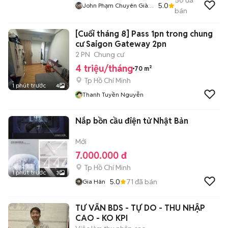
50
đã
5.0
John Phạm Chuyên Giày
bán
2hand
[Cuối tháng 8] Pass 1pn trong chung
cư Saigon Gateway 2pn
2 PN
Chung cư
4 triệu/tháng
70 m²
Tp Hồ Chí Minh
1 phút trước
4
Thanh Tuyền Nguyễn
Nắp bồn cầu điện tử Nhật Bản
Mới
7.000.000 đ
Tp Hồ Chí Minh
1 phút trước
3
5.0
71
đã bán
Gia Hân
TƯ VẤN BDS - TỰ DO - THU NHẬP
CAO - KO KPI