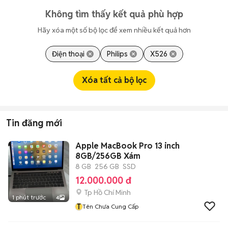
Không tìm thấy kết quả phù hợp
Hãy xóa một số bộ lọc để xem nhiều kết quả hơn
Điện thoại
Philips
X526
Xóa tất cả bộ lọc
Tin đăng mới
Apple MacBook Pro 13 inch
8GB/256GB Xám
8 GB
256 GB
SSD
12.000.000 đ
Tp Hồ Chí Minh
1 phút trước
4
T
Tên Chưa Cung Cấp