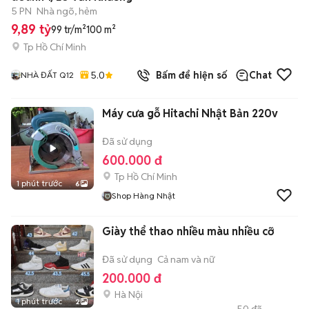
5 PN
Nhà ngõ, hẻm
9,89 tỷ
99 tr/m²
100 m²
Tp Hồ Chí Minh
5.0
Bấm để hiện số
Chat
NHÀ ĐẤT Q12
Máy cưa gỗ Hitachi Nhật Bản 220v
Đã sử dụng
600.000 đ
Tp Hồ Chí Minh
1 phút trước
6
Shop Hàng Nhật
Giày thể thao nhiều màu nhiều cỡ
Đã sử dụng
Cả nam và nữ
200.000 đ
Hà Nội
1 phút trước
2