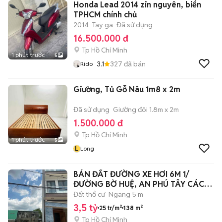
Honda Lead 2014 zin nguyên, biển
TPHCM chính chủ
2014
Tay ga
Đã sử dụng
16.500.000 đ
Tp Hồ Chí Minh
1 phút trước
5
3.1
327
đã bán
Rido
Giường, Tủ Gỗ Nâu 1m8 x 2m
Đã sử dụng
Giường đôi 1.8m x 2m
1.500.000 đ
Tp Hồ Chí Minh
1 phút trước
5
L
Long
BÁN ĐẤT ĐƯỜNG XE HƠI 6M 1/
ĐƯỜNG BỜ HUỆ, AN PHÚ TÂY CÁCH
QL1A 100M
Đất thổ cư
Ngang 5 m
3,5 tỷ
25 tr/m²
138 m²
Tp Hồ Chí Minh