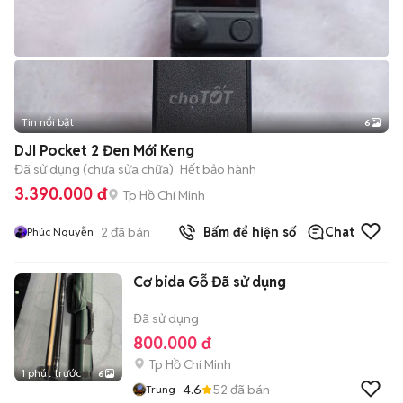
Tin nổi bật
6
+
2
DJI Pocket 2 Đen Mới Keng
Đã sử dụng (chưa sửa chữa)
Hết bảo hành
3.390.000 đ
Tp Hồ Chí Minh
2
đã bán
Bấm để hiện số
Chat
Phúc Nguyễn
Cơ bida Gỗ Đã sử dụng
Đã sử dụng
800.000 đ
Tp Hồ Chí Minh
1 phút trước
6
4.6
52
đã bán
Trung