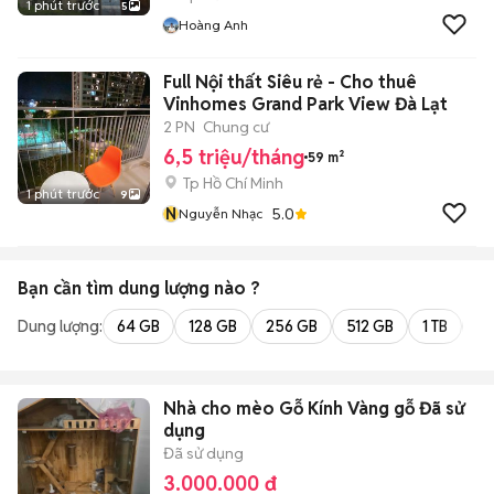
1 phút trước
5
Hoàng Anh
Full Nội thất Siêu rẻ - Cho thuê
Vinhomes Grand Park View Đà Lạt
2 PN
Chung cư
6,5 triệu/tháng
59 m²
Tp Hồ Chí Minh
1 phút trước
9
N
5.0
Nguyễn Nhạc
Bạn cần tìm
dung lượng
nào ?
Dung lượng:
64 GB
128 GB
256 GB
512 GB
1 TB
2 
Nhà cho mèo Gỗ Kính Vàng gỗ Đã sử
dụng
Đã sử dụng
3.000.000 đ