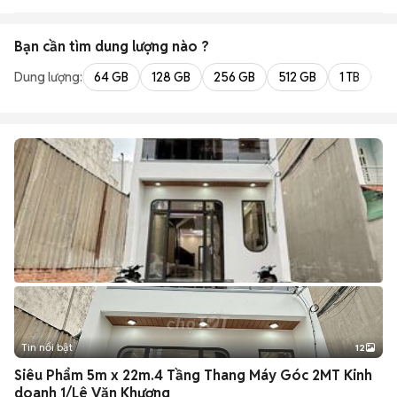
Bạn cần tìm
dung lượng
nào ?
Dung lượng:
64 GB
128 GB
256 GB
512 GB
1 TB
2 
Tin nổi bật
12
+
2
Siêu Phẩm 5m x 22m.4 Tầng Thang Máy Góc 2MT Kinh
doanh 1/Lê Văn Khương