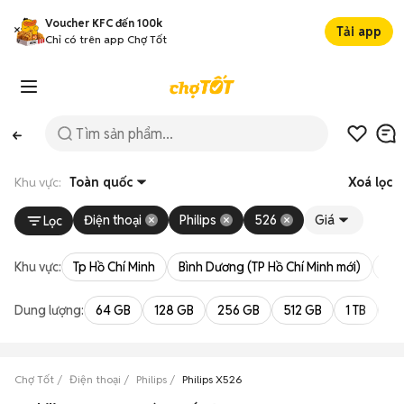
Voucher KFC đến 100k
Tải app
Chỉ có trên app Chợ Tốt
Khu vực:
Toàn quốc
Xoá lọc
Điện thoại
Philips
526
Giá
Lọc
Khu vực:
Tp Hồ Chí Minh
Bình Dương (TP Hồ Chí Minh mới)
Bà 
Dung lượng:
64 GB
128 GB
256 GB
512 GB
1 TB
2 
Chợ Tốt
Điện thoại
Philips
Philips X526