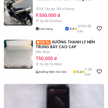
2014
Tay ga
Đã sử dụng
9.500.000 đ
Tp Hồ Chí Minh
1 phút trước
6
12382
đã
4.6
Cửa Hàng
bán
Tuanduy
XƯỞNG THANH LY NÊM
TRUNG BÀY CAO CAP
Mới
Khác
750.000 đ
Tp Hồ Chí Minh
1 phút trước
2
5
đã
5.0
Xưởng Nệm Sài Gòn
bán
Bình Tân