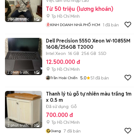
Việc làm thu nhập cao
Từ 50 triệu (lương khoán)
Tp Hồ Chí Minh
2 phút trước
5
1
đã bán
KINH DOANH NHÀ PHỐ HCM
Dell Precision 5550 Xeon W-10855M
16GB/256GB T2000
Intel Xeon
16 GB
256 GB
SSD
12.500.000 đ
Tp Hồ Chí Minh
2 phút trước
5
5.0
51
đã bán
Trần Hoài Chiến
Thanh lý tủ gỗ tự nhiên màu trắng 1m
x 0.5 m
Đã sử dụng
Gỗ
700.000 đ
Tp Hồ Chí Minh
2 phút trước
2
G
7
đã bán
Giang