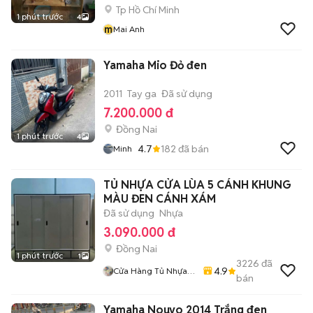
Tp Hồ Chí Minh
1 phút trước
4
m
Mai Anh
Yamaha Mio Đỏ đen
2011
Tay ga
Đã sử dụng
7.200.000 đ
Đồng Nai
1 phút trước
4
4.7
182
đã bán
Minh
TỦ NHỰA CỬA LÙA 5 CÁNH KHUNG
MÀU ĐEN CÁNH XÁM
Đã sử dụng
Nhựa
3.090.000 đ
Đồng Nai
1 phút trước
1
3226
đã
4.9
Cửa Hàng Tủ Nhựa
bán
Đài Loan Hoàng
Quân
Yamaha Nouvo 2014 Trắng đen