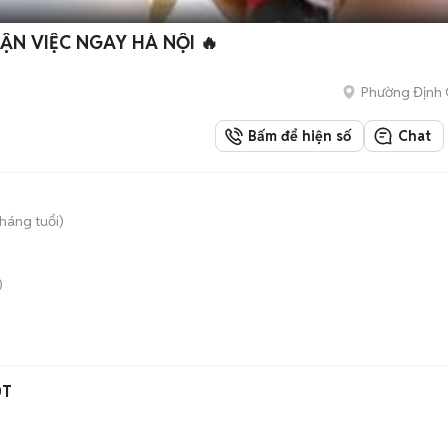
🔥 TUYỂN THỢ LẮP CAMERA – NHẬN VIỆC NGAY HÀ NỘI 🔥
Phường Định
Bấm để hiện số
Chat
tháng tuổi)
)
0T