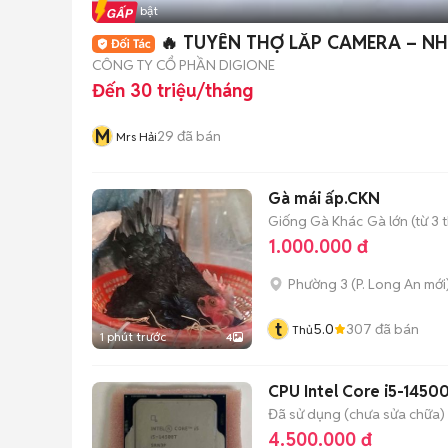
Tin nổi bật
CÔNG TY CỔ PHẦN DIGIONE
Đến 30 triệu/tháng
M
29
đã bán
Mrs Hải
Gà mái ấp.CKN
Giống Gà Khác
Gà lớn (từ 3 
1.000.000 đ
Phường 3
(
P. Long An
mới
t
5.0
307
đã bán
Thủ
1 phút trước
4
CPU Intel Core i5-1450
Đã sử dụng (chưa sửa chữa)
4.500.000 đ