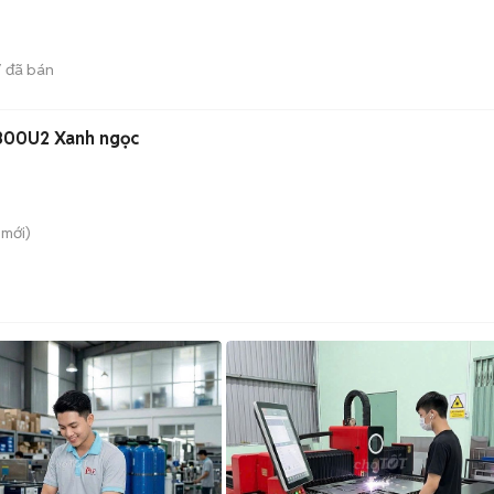
7
đã bán
800U2 Xanh ngọc
mới)