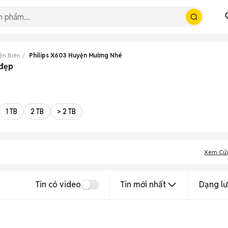
iện Biên
Philips X603 Huyện Mường Nhé
 đẹp
1 TB
2 TB
> 2 TB
Xem Cử
Tin có video
Tin mới nhất
Dạng lư