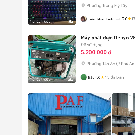
Phường Trung Mỹ Tây
5.0
1
Tiệm Phím Linh Tinh
1 phút trước
3
Máy phát điện Denyo 2
Đã sử dụng
5.200.000 đ
Phường Tân An
(
P. Phú An
4.8
45
đã bán
Bảo
1 phút trước
2