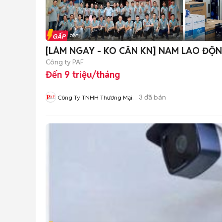
Tin nổi bật
[LÀM NGAY - KO CẦN KN] NAM LAO ĐỘ
Công ty PAF
Đến 9 triệu/tháng
3
đã bán
Công Ty TNHH Thương Mại
Và Dịch Vụ PAF