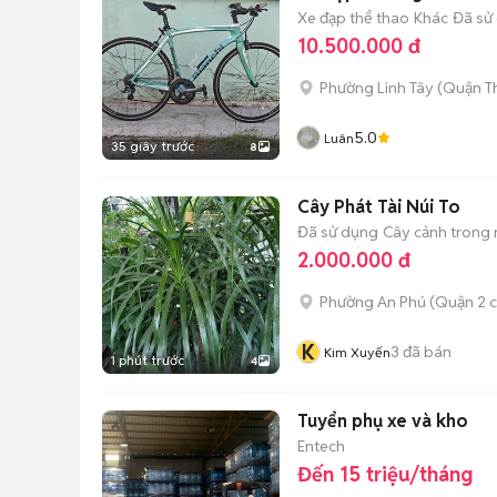
Xe đạp thể thao
Khác
Đã sử
10.500.000 đ
Phường Linh Tây (Quận T
5.0
Luân
35 giây trước
8
Cây Phát Tài Núi To
Đã sử dụng
Cây cảnh trong
2.000.000 đ
Phường An Phú (Quận 2 c
K
3
đã bán
Kim Xuyến
1 phút trước
4
Tuyển phụ xe và kho
Entech
Đến 15 triệu/tháng