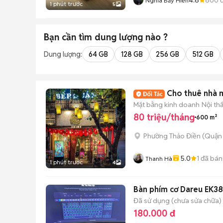
Nghĩa Bảy Hiền
1 phút trước
5
Bạn cần tìm
dung lượng
nào ?
Dung lượng:
64 GB
128 GB
256 GB
512 GB
Cho thuê nhà m
Mặt bằng kinh doanh
Nội th
80 triệu/tháng
600 m²
Phường Thảo Điền (Quận 
5.0
1
đã bán
Thanh Hà
1 phút trước
4
Bàn phím cơ Dareu EK3
Đã sử dụng (chưa sửa chữa)
180.000 đ