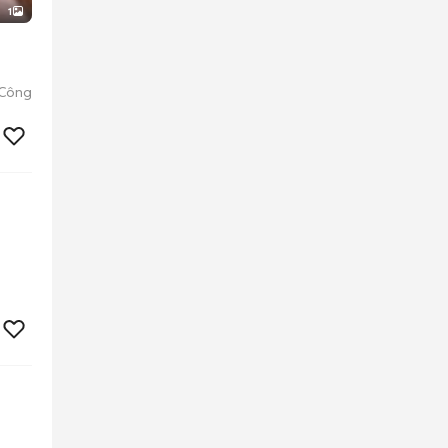
1
 Công