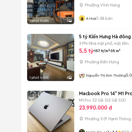
Phường Vĩnh Hưng
a
5
đã bán
A Hoà
1 phút trước
3
5 tỷ Kiến Hưng Hà đông 
3 PN
Nhà mặt phố, mặt tiền
5,5 tỷ
157 tr/m²
35 m²
Phường Kiến Hưng
5.0
Nguyễn Thị Kim Thương
1 phút trước
3
Macbook Pro 14" M1 Pr
M1 Pro
32 GB
512 GB
SSD
23.990.000 đ
Phường 3
(
P. Hạnh Thông
4.6
800
đ