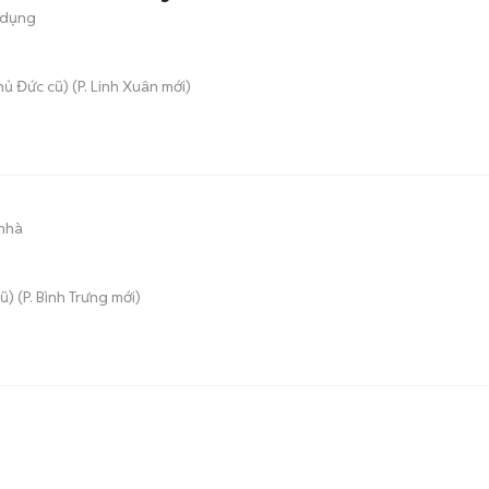
 dụng
hủ Đức cũ)
(
P. Linh Xuân
mới)
 nhà
ũ)
(
P. Bình Trưng
mới)