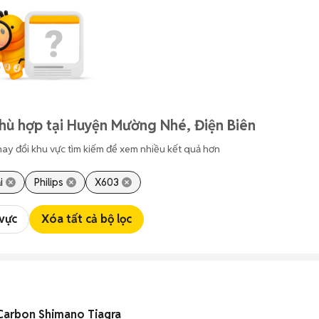
hù hợp tại Huyện Mường Nhé, Điện Biên
hay đổi khu vực tìm kiếm để xem nhiều kết quả hơn
i
Philips
X603
 vực
Xóa tất cả bộ lọc
 Carbon Shimano Tiagra