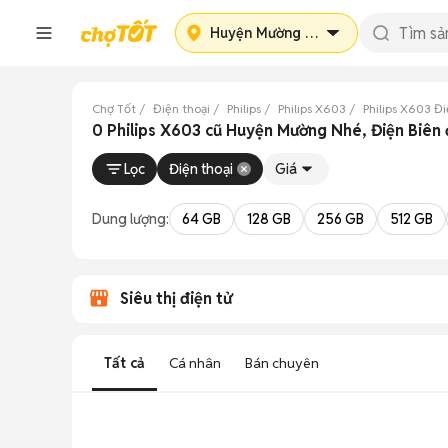
Huyện Mường Nhé
Chợ Tốt
Điện thoại
Philips
Philips X603
Philips X603 Đ
0 Philips X603 cũ Huyện Mường Nhé, Điện Biên
Lọc
Điện thoại
Giá
Dung lượng:
64 GB
128 GB
256 GB
512 GB
Siêu thị điện tử
Tất cả
Cá nhân
Bán chuyên