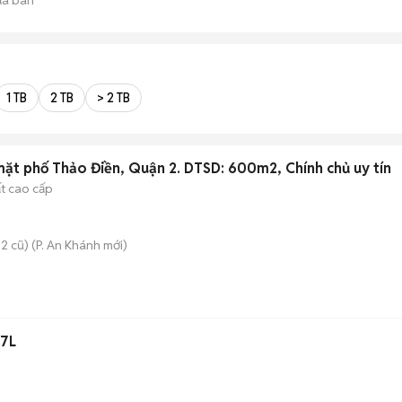
1 TB
2 TB
> 2 TB
ặt phố Thảo Điền, Quận 2. DTSD: 600m2, Chính chủ uy tín
ất cao cấp
2 cũ)
(
P. An Khánh
mới)
87L