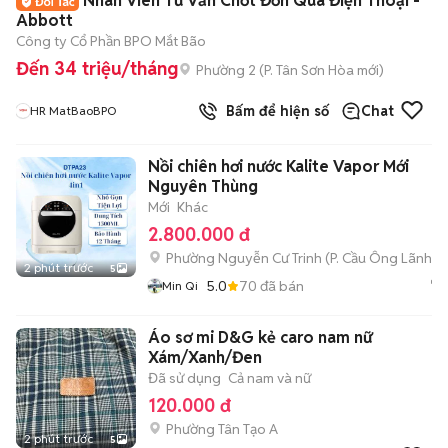
Nhân Viên Tư Vấn Chốt Đơn Qua Điện Thoại -
Abbott
Công ty Cổ Phần BPO Mắt Bão
Đến 34 triệu/tháng
Phường 2
(
P. Tân Sơn Hòa
mới)
Bấm để hiện số
Chat
HR MatBaoBPO
Nồi chiên hơi nước Kalite Vapor Mới
Nguyên Thùng
Mới
Khác
2.800.000 đ
Phường Nguyễn Cư Trinh
(
P. Cầu Ông Lãnh
mớ
2 phút trước
5
5.0
70
đã bán
Min Qi
Áo sơ mi D&G kẻ caro nam nữ
Xám/Xanh/Đen
Đã sử dụng
Cả nam và nữ
120.000 đ
Phường Tân Tạo A
2 phút trước
5