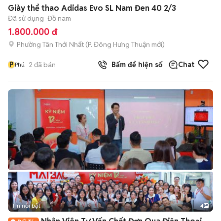
Giày thể thao Adidas Evo SL Nam Đen 40 2/3
Đã sử dụng
Đồ nam
1.800.000 đ
Phường Tân Thới Nhất
(
P. Đông Hưng Thuận
mới)
P
2
đã bán
Bấm để hiện số
Chat
Phú
Tin nổi bật
4