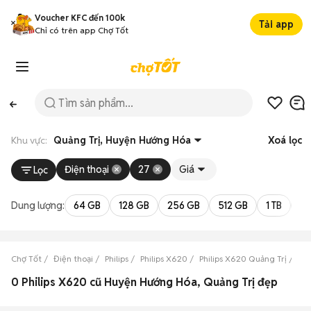
Voucher KFC đến 100k
Tải app
Chỉ có trên app Chợ Tốt
Khu vực:
Quảng Trị, Huyện Hướng Hóa
Xoá lọc
Điện thoại
27
Giá
Lọc
Dung lượng:
64 GB
128 GB
256 GB
512 GB
1 TB
2 
Chợ Tốt
Điện thoại
Philips
Philips X620
Philips X620 Quảng Trị
Ph
0 Philips X620 cũ Huyện Hướng Hóa, Quảng Trị đẹp