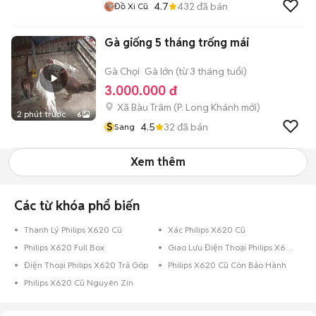
4.7
432
đã bán
Đồ Xi Cũ
Gà giống 5 tháng trống mái
Gà Chọi
Gà lớn (từ 3 tháng tuổi)
3.000.000 đ
Xã Bàu Trâm
(
P. Long Khánh
mới)
2 phút trước
6
S
4.5
32
đã bán
Sang
Xem thêm
Các từ khóa phổ biến
Thanh Lý Philips X620 Cũ
Xác Philips X620 Cũ
Philips X620 Full Box
Giao Lưu Điện Thoại Philips X620
Điện Thoại Philips X620 Trả Góp
Philips X620 Cũ Còn Bảo Hành
Philips X620 Cũ Nguyên Zin