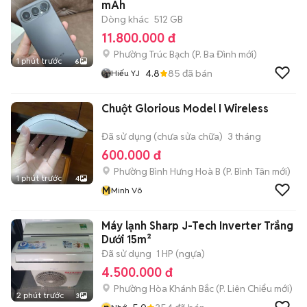
mAh
Dòng khác
512 GB
11.800.000 đ
Phường Trúc Bạch
(
P. Ba Đình
mới)
1 phút trước
6
4.8
85
đã bán
Hiếu YJ
Chuột Glorious Model I Wireless
Đã sử dụng (chưa sửa chữa)
3 tháng
600.000 đ
Phường Bình Hưng Hoà B
(
P. Bình Tân
mới)
1 phút trước
4
M
Minh Võ
Máy lạnh Sharp J-Tech Inverter Trắng
Dưới 15m²
Đã sử dụng
1 HP (ngựa)
4.500.000 đ
Phường Hòa Khánh Bắc
(
P. Liên Chiểu
mới)
2 phút trước
3