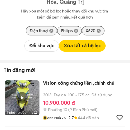
Hóa, Quảng Trị
Hãy xóa một số bộ lọc hoặc thay đổi khu vực tìm 
kiếm để xem nhiều kết quả hơn
Điện thoại
Philips
X620
Đổi khu vực
Xóa tất cả bộ lọc
Tin đăng mới
Vision công chứng liền ,chính chủ
2013
Tay ga
100 - 175 cc
Đã sử dụng
10.900.000 đ
Phường 10
(
P. Bình Phú
mới)
1 phút trước
7
A
2.7
444
đã bán
Anh Hoà 78