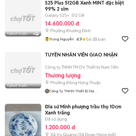
S25 Plus 512GB Xanh MINT đặc biệt
99% 2 sim
Galaxy S25+
512 GB
14.600.000 đ
Phường Khương Đình
1 phút trước
6
T
4.9
56
đã bán
Trung Nguyễn
TUYỂN NHÂN VIÊN GIAO NHẬN
Công ty TNHH TM DV Thiết bị Nam Tiến
Thương lượng
Phường Đông Hưng Thuận
1 phút trước
Công Ty TNHH Thiết Bị Nam
Tiến
Đĩa sứ Minh phượng trầu thọ 10cm
Xanh trắng
Đã sử dụng
1.200.000 đ
Xã Vụ Quang
(
Xã Đoan Hùng
mới)