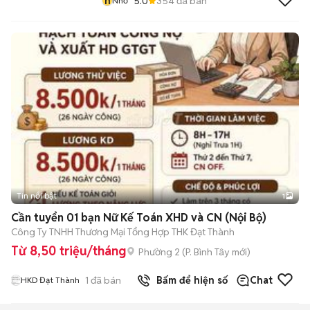
n
5.0
354
đã bán
Nhớ
Tin nổi bật
1
Cần tuyển 01 bạn Nữ Kế Toán XHD và CN (Nội Bộ)
Công Ty TNHH Thương Mại Tổng Hợp THK Đạt Thành
Từ 8,50 triệu/tháng
Phường 2
(
P. Bình Tây
mới)
1
đã bán
Bấm để hiện số
Chat
HKD Đạt Thành