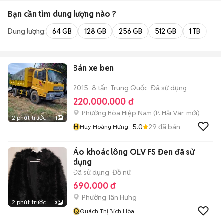
Bạn cần tìm
dung lượng
nào ?
Dung lượng:
64 GB
128 GB
256 GB
512 GB
1 TB
2 
Bán xe ben
2015
8 tấn
Trung Quốc
Đã sử dụng
220.000.000 đ
Phường Hòa Hiệp Nam
(
P. Hải Vân
mới)
2 phút trước
1
H
5.0
29
đã bán
Huy Hoàng Hưng
Áo khoác lông OLV FS Đen đã sử
dụng
Đã sử dụng
Đồ nữ
690.000 đ
Phường Tân Hưng
2 phút trước
3
Q
Quách Thị Bích Hòa