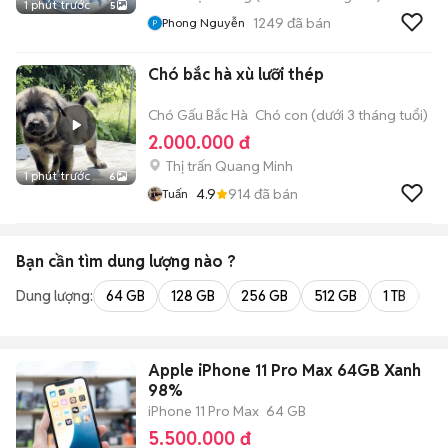
1 phút trước
5
1249
đã bán
Phong Nguyễn
Chó bắc hà xù lưỡi thép
Chó Gấu Bắc Hà
Chó con (dưới 3 tháng tuổi)
2.000.000 đ
Thị trấn Quang Minh
1 phút trước
6
4.9
914
đã bán
Tuấn
Bạn cần tìm
dung lượng
nào ?
Dung lượng:
64 GB
128 GB
256 GB
512 GB
1 TB
2 
Apple iPhone 11 Pro Max 64GB Xanh
98%
iPhone 11 Pro Max
64 GB
5.500.000 đ