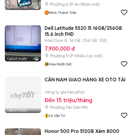
Phường 6
(
P. An Nhơn
mới)
1 phút trước
5
Minh Thành Trần
Dell Latitude 5520 i5 16GB/256GB
15.6 inch FHD
Intel Core i5
16 GB
256 GB
SSD
7.900.000 đ
Phường 11
(
P. Nhiêu Lộc
mới)
1 phút trước
3
H
Hoa Mười Giờ
CẦN NAM GIAO HÀNG XE OTO TẢI
công ty gia hảo phúc
Đến 15 triệu/tháng
Phường Tân Sơn Nhì
1 phút trước
l
Lê Văn Trí
Honor 500 Pro 512GB Xám 8000