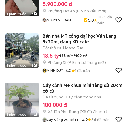
5.900.000 đ
Phường Tân An
(
P. Ninh Kiều
mới)
1 phút trước
6
1075
đã
5.0
NGUYEN TOAN
bán
Mobile - Thu Máy Cũ
- Bán Trả Góp
Bán nhà MT cổng đại học Văn Lang,
5x20m, đang KD cafe
Đất thổ cư
Ngang 5 m
13,5 tỷ
135 tr/m²
100 m²
Phường 13
(
P. Bình Lợi Trung
mới)
1 phút trước
6
M
5.0
1
đã bán
MINH DUY
Cây cảnh Me chua mini tàng dù 20cm
có củ
Đã sử dụng
Cây cảnh trong nhà
100.000 đ
Xã Tân Phú Trung
(
Xã Củ Chi
mới)
1 phút trước
1
4.9
34
đã bán
Cây Kiểng Giá Rẻ LT1