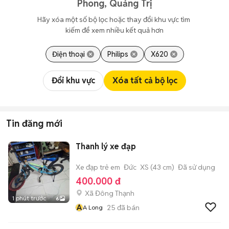
Phong, Quảng Trị
Hãy xóa một số bộ lọc hoặc thay đổi khu vực tìm 
kiếm để xem nhiều kết quả hơn
Điện thoại
Philips
X620
Đổi khu vực
Xóa tất cả bộ lọc
Tin đăng mới
Thanh lý xe đạp
Xe đạp trẻ em
Đức
XS (43 cm)
Đã sử dụng
400.000 đ
Xã Đông Thạnh
1 phút trước
6
A
25
đã bán
A Long