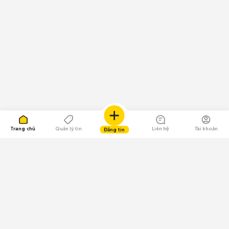
Trang chủ
Quản lý tin
Liên hệ
Tài khoản
Đăng tin
109.000 Bình chọn
Tải ứng dụng Chợ Tốt