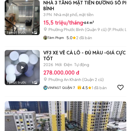
NHÀ 3 TẦNG MẶT TIỀN ĐƯỜNG SỐ PH
BÌNH
3 PN
Nhà mặt phố, mặt tiền
15,5 triệu/tháng
64 m²
Phường Phước Bình (Quận 9 cũ)
(
P. Phước Lo
1 phút trước
6
5.0
2
đã bán
Tâm Phạm
VF3 XE VỀ CẢ LÔ - ĐỦ MÀU -GIÁ CỰC
TỐT
2026
Mới
Điện
Tự động
278.000.000 đ
Phường An Khánh (Quận 2 cũ)
1 phút trước
5
4.5
1
đã bán
VINFAST QUẬN 7