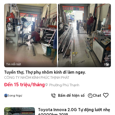
Tin nổi bật
2
Tuyển thợ, Thợ phụ nhôm kính đi làm ngay.
CÔNG TY NHÔM KÍNH PHÚC THỊNH PHÁT
Đến 15 triệu/tháng
Phường Phú Thạnh
Bấm để hiện số
Chat
Song Ngư
Toyota Innova 2.0G Tự động lướt nhẹ
60000km 2019