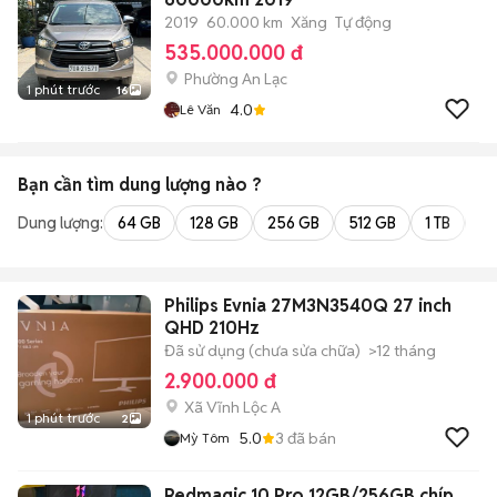
2019
60.000 km
Xăng
Tự động
535.000.000 đ
Phường An Lạc
1 phút trước
16
4.0
Lê Văn
Bạn cần tìm
dung lượng
nào ?
Dung lượng:
64 GB
128 GB
256 GB
512 GB
1 TB
2 
Philips Evnia 27M3N3540Q 27 inch
QHD 210Hz
Đã sử dụng (chưa sửa chữa)
>12 tháng
2.900.000 đ
Xã Vĩnh Lộc A
1 phút trước
2
5.0
3
đã bán
Mỳ Tôm
Redmagic 10 Pro 12GB/256GB chíp