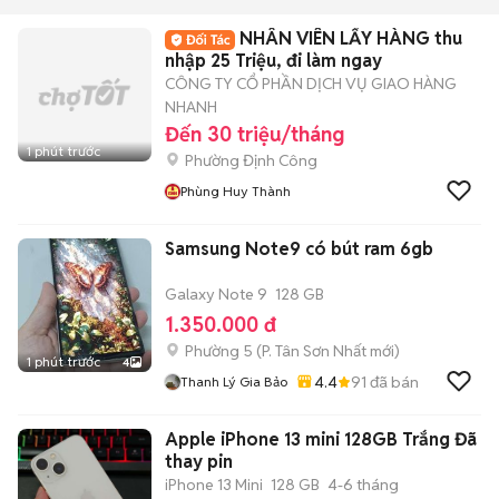
NHÂN VIÊN LẤY HÀNG thu
nhập 25 Triệu, đi làm ngay
CÔNG TY CỔ PHẦN DỊCH VỤ GIAO HÀNG
NHANH
Đến 30 triệu/tháng
1 phút trước
Phường Định Công
Phùng Huy Thành
Samsung Note9 có bút ram 6gb
Galaxy Note 9
128 GB
1.350.000 đ
Phường 5
(
P. Tân Sơn Nhất
mới)
1 phút trước
4
4.4
91
đã bán
Thanh Lý Gia Bảo
Apple iPhone 13 mini 128GB Trắng Đã
thay pin
iPhone 13 Mini
128 GB
4-6 tháng