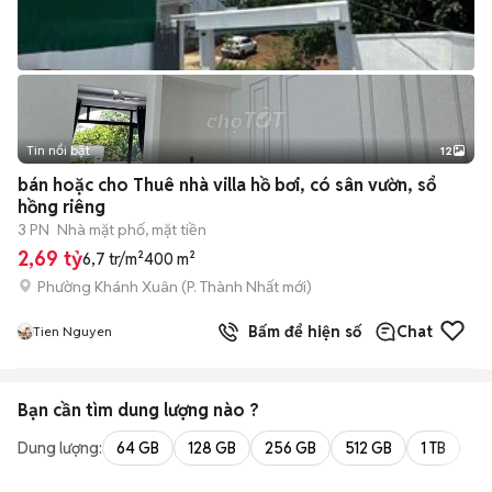
Tin nổi bật
12
+
2
bán hoặc cho Thuê nhà villa hồ bơi, có sân vườn, sổ
hồng riêng
3 PN
Nhà mặt phố, mặt tiền
2,69 tỷ
6,7 tr/m²
400 m²
Phường Khánh Xuân
(
P. Thành Nhất
mới)
Bấm để hiện số
Chat
Tien Nguyen
Bạn cần tìm
dung lượng
nào ?
Dung lượng:
64 GB
128 GB
256 GB
512 GB
1 TB
2 