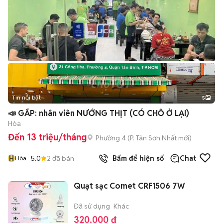
Tin nổi bật
5
📣 GẤP: nhân viên NƯỚNG THỊT (CÓ CHỖ Ở LẠI)
Hòa
Đến 13 triệu/tháng
Phường 4
(
P. Tân Sơn Nhất
mới)
H
5.0
2
đã bán
Bấm để hiện số
Chat
Hòa
Quạt sạc Comet CRF1506 7W
Đã sử dụng
Khác
320.000 đ