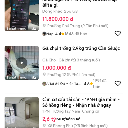
8lite gl
Dòng khác
256 GB
11.800.000 đ
Phường Phú Trung
(
P. Tân Phú
mới)
1 phút trước
5
4.4
1648
đã bán
Huy
Gà chọi trống 2.9kg trắng Cần Giuộc
Gà Chọi
Gà lớn (từ 3 tháng tuổi)
1.000.000 đ
Phường 12
(
P. Phú Lâm
mới)
1 phút trước
5
1991
đã
4.6
A Tài Gà Đá Miền Tây
bán
1
Cần cơ cấu tài sản - 1PN+1 giá mềm -
Sổ hồng riêng - Nhận nhà ở ngay
1 PN
Hướng Tây Nam
Chung cư
2,6 tỷ
50 tr/m²
52 m²
Xã Phong Phú
(
Xã Bình Hưng
mới)