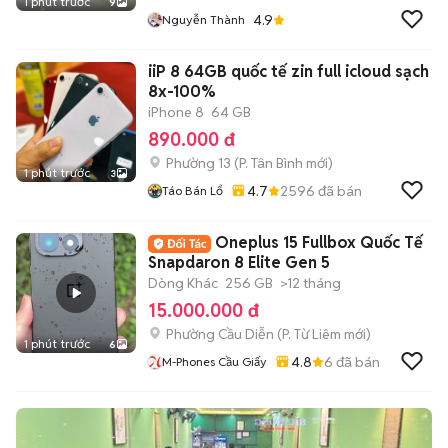
1 phút trước
9
4.9
Nguyễn Thành
iiP 8 64GB quốc tế zin full icloud sạch
8x-100%
iPhone 8
64 GB
890.000 đ
Phường 13
(
P. Tân Bình
mới)
1 phút trước
3
4.7
2596
đã bán
Táo Bán Lổ
Oneplus 15 Fullbox Quốc Tế
Snapdaron 8 Elite Gen 5
Dòng Khác
256 GB
>12 tháng
15.000.000 đ
Phường Cầu Diễn
(
P. Từ Liêm
mới)
1 phút trước
6
4.8
6
đã bán
M-Phones Cầu Giấy