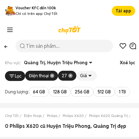
Voucher KFC đến 100k
Tải app
Chỉ có trên app Chợ Tốt
Khu vực:
Quảng Trị, Huyện Triệu Phong
Xoá lọc
Điện thoại
27
Giá
Lọc
Dung lượng:
64 GB
128 GB
256 GB
512 GB
1 TB
2 
Chợ Tốt
Điện thoại
Philips
Philips X620
Philips X620 Quảng Trị
Phi
0 Philips X620 cũ Huyện Triệu Phong, Quảng Trị đẹp