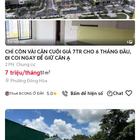
Tin nổi bật
5
CHỈ CÒN VÀI CĂN CUỐI GIÁ 7TR CHO 6 THÁNG ĐẦU,
ĐI COI NGAY ĐỂ GIỮ CĂN Ạ
2 PN
Chung cư
7 triệu/tháng
51 m²
Phường Đông Hòa
5.0
Bấm để hiện số
Chat
Thuê BCONS Ở ĐÂY