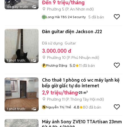
Đến 9 triệu/tháng
44 giây trước
1
Phường 5
(
P. An Nhơn
mới)
5
đã bán
Long Hải TBS 24 Security
Đàn guitar điện Jackson J22
Đã sử dụng
Guitar
3.000.000 đ
Phường 10
(
P. Phú Nhuận
mới)
1 phút trước
5
P
5.0
11
đã bán
Phương Đặng
Cho thuê 1 phòng có wc máy lạnh kệ
bếp giờ giấc tự do internet
2,9 triệu/tháng
25 m²
Phường 11
(
P. Thông Tây Hội
mới)
N
4.8
80
đã bán
Nguyễn Thị Thể
1 phút trước
3
Máy ảnh Sony ZVE10 TTArtisan 23mm