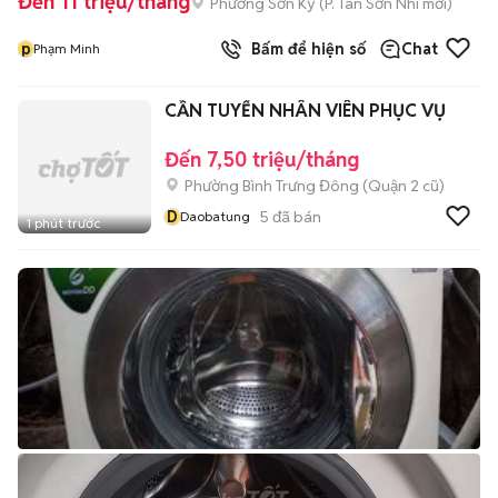
Đến 11 triệu/tháng
Phường Sơn Kỳ
(
P. Tân Sơn Nhì
mới)
p
Bấm để hiện số
Chat
Phạm Minh
CẦN TUYỂN NHÂN VIÊN PHỤC VỤ
Đến 7,50 triệu/tháng
Phường Bình Trưng Đông (Quận 2 cũ)
D
5
đã bán
Daobatung
1 phút trước