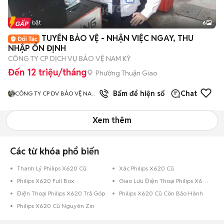
Tin nổi bật
6
+
2
TUYỂN BẢO VỆ - NHẬN VIỆC NGAY, THU
NHẬP ỔN ĐỊNH
CÔNG TY CP DỊCH VỤ BẢO VỆ NAM KỲ
Đến 12 triệu/tháng
Phường Thuận Giao
3
đã bán
Bấm để hiện số
Chat
CÔNG TY CP DV BẢO VỆ NAM
KỲ
Xem thêm
Các từ khóa phổ biến
Thanh Lý Philips X620 Cũ
Xác Philips X620 Cũ
Philips X620 Full Box
Giao Lưu Điện Thoại Philips X620
Điện Thoại Philips X620 Trả Góp
Philips X620 Cũ Còn Bảo Hành
Philips X620 Cũ Nguyên Zin