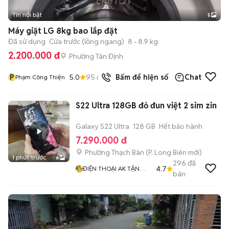
Tin nổi bật
5
Máy giặt LG 8kg bao lắp đặt
Đã sử dụng
Cửa trước (lồng ngang)
8 - 8.9 kg
2.200.000 đ
Phường Tân Định
P
5.0
95
đã bán
Bấm để hiện số
Chat
Phạm Công Thiện
S22 Ultra 128GB đỏ đun việt 2 sim zin
Galaxy S22 Ultra
128 GB
Hết bảo hành
7.290.000 đ
Phường Thạch Bàn
(
P. Long Biên
mới)
1 phút trước
6
296
đã
4.7
ĐIỆN THOẠI AK TẬN
bán
TÂM TRÁCH NHIỆM