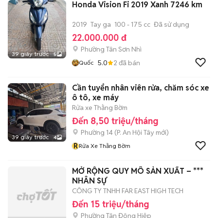
Honda Vision Fi 2019 Xanh 7246 km
2019
Tay ga
100 - 175 cc
Đã sử dụng
22.000.000 đ
Phường Tân Sơn Nhì
39 giây trước
5
5.0
2
đã bán
Quốc
Cần tuyển nhân viên rửa, chăm sóc xe
ô tô, xe máy
Rửa xe Thằng Bờm
Đến 8,50 triệu/tháng
Phường 14
(
P. An Hội Tây
mới)
39 giây trước
4
R
Rửa Xe Thằng Bờm
MỞ RỘNG QUY MÔ SẢN XUẤT – ***
NHÂN SỰ
CÔNG TY TNHH FAR EAST HIGH TECH
Đến 15 triệu/tháng
Phường Tân Đông Hiệp