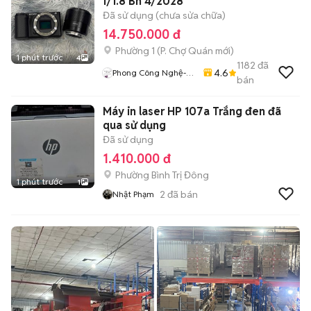
f/1.8 Bh 4/2028
Đã sử dụng (chưa sửa chữa)
14.750.000 đ
Phường 1
(
P. Chợ Quán
mới)
1 phút trước
4
1182
đã
4.6
Phong Công Nghệ-
bán
TienTranMobile
Máy in laser HP 107a Trắng đen đã
qua sử dụng
Đã sử dụng
1.410.000 đ
Phường Bình Trị Đông
1 phút trước
1
2
đã bán
Nhật Phạm