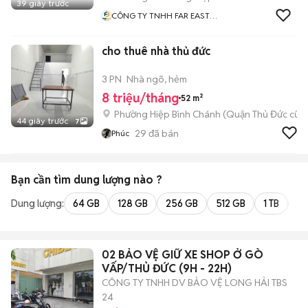
39 giây trước
CÔNG TY TNHH FAR EAST
HIGH TECH
cho thuê nhà thủ đức
3 PN
Nhà ngõ, hẻm
8 triệu/tháng
52 m²
Phường Hiệp Bình Chánh (Quận Thủ Đức cũ)
44 giây trước
7
29
đã bán
Phúc
Bạn cần tìm
dung lượng
nào ?
Dung lượng:
64 GB
128 GB
256 GB
512 GB
1 TB
2 
02 BẢO VỆ GIỮ XE SHOP Ở GÒ
VẤP/THỦ ĐỨC (9H - 22H)
CÔNG TY TNHH DV BẢO VỆ LONG HẢI TBS
24