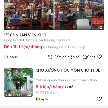
Tin nổi bật
2
*** 05 NHÂN VIÊN KHO
Công ty TNHH Kỹ thuật và Thương mại Xsafe
Đến 10 triệu/tháng
Phường Đông Hưng Thuận
Bấm để hiện số
Chat
Ngọc Ly
KHO XƯỞNG HÓC MÔN CHO THUÊ
Mặt bằng kinh doanh
Hoàn thiện cơ bản
8 triệu/tháng
130 m²
Xã Bà Điểm
1 phút trước
5
H
Huyền