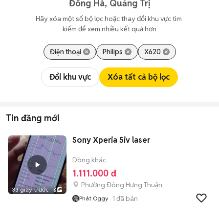
Đông Hà, Quảng Trị
Hãy xóa một số bộ lọc hoặc thay đổi khu vực tìm 
kiếm để xem nhiều kết quả hơn
Điện thoại
Philips
X620
Đổi khu vực
Xóa tất cả bộ lọc
Tin đăng mới
Sony Xperia 5iv laser
Dòng khác
1.111.000 đ
Phường Đông Hưng Thuận
33 giây trước
6
1
đã bán
Phát Oggy