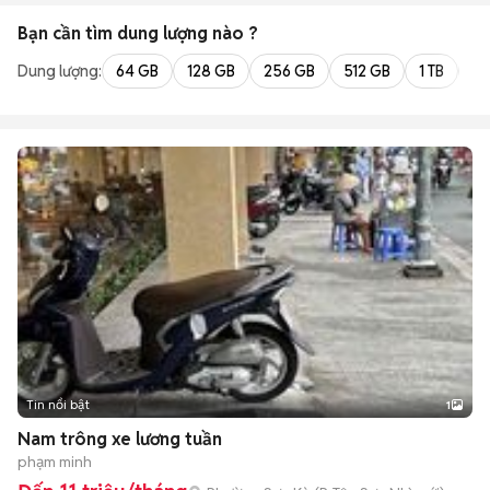
Bạn cần tìm
dung lượng
nào ?
Dung lượng:
64 GB
128 GB
256 GB
512 GB
1 TB
2 
Tin nổi bật
1
Nam trông xe lương tuần
phạm minh