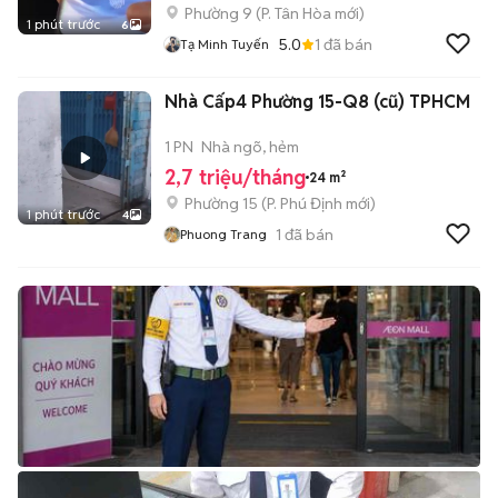
Phường 9
(
P. Tân Hòa
mới)
1 phút trước
6
5.0
1
đã bán
Tạ Minh Tuyến
Nhà Cấp4 Phường 15-Q8 (cũ) TPHCM
1 PN
Nhà ngõ, hẻm
2,7 triệu/tháng
24 m²
Phường 15
(
P. Phú Định
mới)
1 phút trước
4
1
đã bán
Phuong Trang