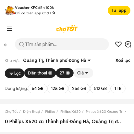
Voucher KFC đến 100k
Tải app
Chỉ có trên app Chợ Tốt
Khu vực:
Quảng Trị, Thành phố Đông Hà
Xoá lọc
Điện thoại
27
Giá
Lọc
Dung lượng:
64 GB
128 GB
256 GB
512 GB
1 TB
2 
Chợ Tốt
Điện thoại
Philips
Philips X620
Philips X620 Quảng Trị
Ph
0 Philips X620 cũ Thành phố Đông Hà, Quảng Trị đẹp