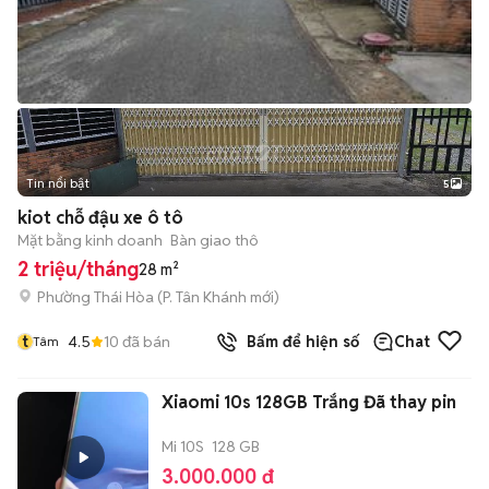
Tin nổi bật
5
kiot chỗ đậu xe ô tô
Mặt bằng kinh doanh
Bàn giao thô
2 triệu/tháng
28 m²
Phường Thái Hòa
(
P. Tân Khánh
mới)
t
4.5
10
đã bán
Bấm để hiện số
Chat
Tâm
Xiaomi 10s 128GB Trắng Đã thay pin
Mi 10S
128 GB
3.000.000 đ