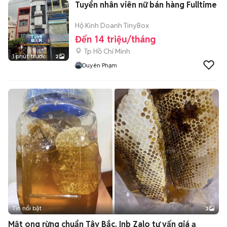
Tuyển nhân viên nữ bán hàng Fulltime
Hộ Kinh Doanh TinyBox
Đến 14 triệu/tháng
Tp Hồ Chí Minh
1 phút trước
2
Duyên Phạm
Tin nổi bật
2
Mật ong rừng chuẩn Tây Bắc. Inb Zalo tư vấn giá ạ