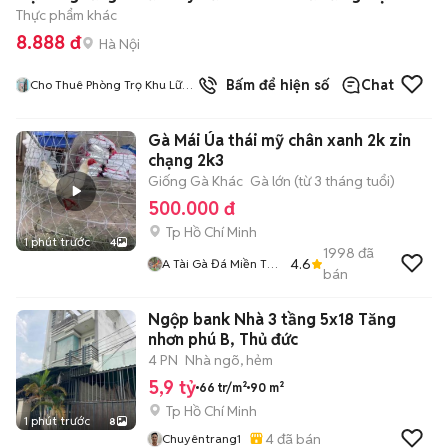
Thực phẩm khác
8.888 đ
Hà Nội
2
đã bán
Bấm để hiện số
Chat
Cho Thuê Phòng Trọ Khu Lữ
Gia Quận 11
Gà Mái Úa thái mỹ chân xanh 2k zin
chạng 2k3
Giống Gà Khác
Gà lớn (từ 3 tháng tuổi)
500.000 đ
Tp Hồ Chí Minh
1 phút trước
4
1998
đã
4.6
A Tài Gà Đá Miền Tây
bán
1
Ngộp bank Nhà 3 tầng 5x18 Tăng
nhơn phú B, Thủ đức
4 PN
Nhà ngõ, hẻm
5,9 tỷ
66 tr/m²
90 m²
Tp Hồ Chí Minh
1 phút trước
8
4
đã bán
Chuyêntrang1