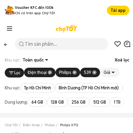
Voucher KFC đến 100k
Tải app
Chỉ có trên app Chợ Tốt
Khu vực:
Toàn quốc
Xoá lọc
Điện thoại
Philips
539
Giá
Lọc
Khu vực:
Tp Hồ Chí Minh
Bình Dương (TP Hồ Chí Minh mới)
Bà 
Dung lượng:
64 GB
128 GB
256 GB
512 GB
1 TB
2 
Chợ Tốt
Điện thoại
Philips
Philips X712