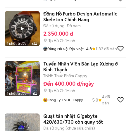
Đồng Hồ Furbo Design Automatic
Skeleton Chính Hang
Đã sử dụng
Đồ nam
2.350.000 đ
Tp Hồ Chí Minh
1 phút trước
6
4.8
1132
đã bán
Đồng Hồ Nội Địa Nhật
Tuyển Nhân Viên Bán Lạp Xưởng ở
Bình Thạnh
TNHH Thực Phẩm Cappy
Đến 400.000 đ/ngày
Tp Hồ Chí Minh
1 phút trước
1
4
đã
5.0
Công Ty TNHH Cappy
bán
Foods
Quạt tản nhiệt Gigabyte
420/630/730 còn quay tốt
Đã sử dụng (chưa sửa chữa)