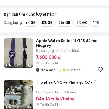
Bạn cần tìm
dung lượng
nào ?
Dung lượng:
64 GB
128 GB
256 GB
512 GB
1 TB
2 
Apple Watch Series 11 GPS 42mm
Midgrey
Đã sử dụng (chưa sửa chữa)
7.600.000 đ
Tp Hồ Chí Minh
1 phút trước
6
5.0
16
đã bán
Trần Quang
Thợ phay CNC và Phụ việc Cơ khí
Công ty cơ khí Phú Quang
Đến 18 triệu/tháng
Tp Hồ Chí Minh
1 phút trước
3