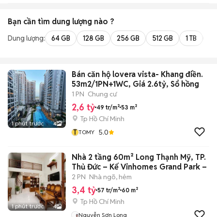
Bạn cần tìm
dung lượng
nào ?
Dung lượng:
64 GB
128 GB
256 GB
512 GB
1 TB
2 
Bán căn hộ lovera vista- Khang điền.
53m2/1PN+1WC, Giá 2.6tỷ, Sổ hồng
1 PN
Chung cư
2,6 tỷ
49 tr/m²
53 m²
Tp Hồ Chí Minh
1 phút trước
4
T
5.0
TOMY
Nhà 2 tầng 60m² Long Thạnh Mỹ, TP.
Thủ Đức – Kế Vinhomes Grand Park –
2 PN
Nhà ngõ, hẻm
3,4 tỷ
57 tr/m²
60 m²
Tp Hồ Chí Minh
1 phút trước
4
Nguyễn Sơn Long