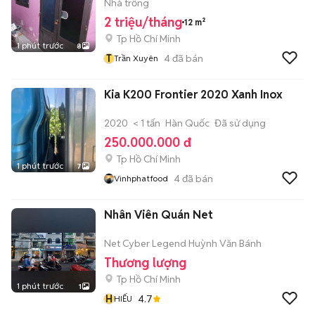
Nhà trống
2 triệu/tháng
12 m²
Tp Hồ Chí Minh
1 phút trước
8
T
4
đã bán
Trần Xuyên
Kia K200 Frontier 2020 Xanh Inox
2020
< 1 tấn
Hàn Quốc
Đã sử dụng
250.000.000 đ
Tp Hồ Chí Minh
1 phút trước
7
4
đã bán
Vinhphatfood
Nhân Viên Quán Net
Net Cyber Legend Huỳnh Văn Bánh
Thương lượng
Tp Hồ Chí Minh
1 phút trước
1
H
4.7
HIẾU