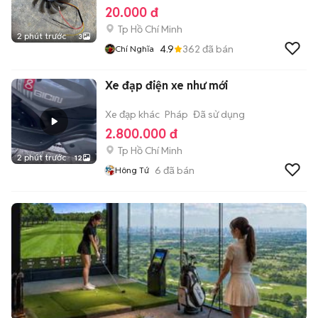
20.000 đ
Tp Hồ Chí Minh
2 phút trước
3
4.9
362
đã bán
Chí Nghĩa
Xe đạp điện xe như mới
Xe đạp khác
Pháp
Đã sử dụng
2.800.000 đ
Tp Hồ Chí Minh
2 phút trước
12
6
đã bán
Hông Tứ