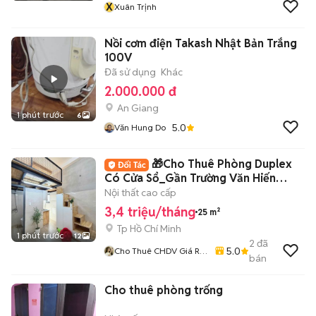
X
Xuân Trịnh
Nồi cơm điện Takash Nhật Bản Trắng
100V
Đã sử dụng
Khác
2.000.000 đ
An Giang
1 phút trước
6
5.0
Văn Hung Do
🎁Cho Thuê Phòng Duplex
Có Cửa Sổ_Gần Trường Văn Hiến
(VHU)_Thang Máy🎁
Nội thất cao cấp
3,4 triệu/tháng
25 m²
Tp Hồ Chí Minh
1 phút trước
12
2
đã
5.0
Cho Thuê CHDV Giá Rẻ
bán
Đến Cao Cấp Tại Tân
Phú - Bình Tân
Cho thuê phòng trống