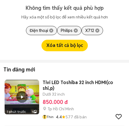
Không tìm thấy kết quả phù hợp
Hãy xóa một số bộ lọc để xem nhiều kết quả hơn
Điện thoại
Philips
X712
Xóa tất cả bộ lọc
Tin đăng mới
Tivi LED Toshiba 32 inch HDMI(co
shi,p)
Dưới 32 inch
850.000 đ
Tp Hồ Chí Minh
1 phút trước
1
T
4.4
577
đã bán
Thin