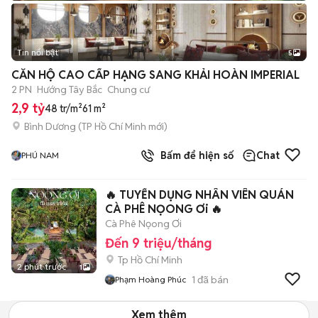
Tin nổi bật
5
CĂN HỘ CAO CẤP HẠNG SANG KHẢI HOÀN IMPERIAL
2 PN
Hướng Tây Bắc
Chung cư
2,9 tỷ
48 tr/m²
61 m²
Bình Dương
(
TP Hồ Chí Minh
mới)
Bấm để hiện số
Chat
PHÚ NAM
🔥 TUYỂN DỤNG NHÂN VIÊN QUÁN
CÀ PHÊ NỌONG Ơi 🔥
Cà Phê Nọong Ơi
Đến 9 triệu/tháng
Tp Hồ Chí Minh
2 phút trước
1
1
đã bán
Phạm Hoàng Phúc
Xem thêm