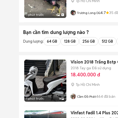
Tp Hồ Chí Minh
4.7
35
đã
Trương Long Dũ
1 phút trước
1
Bạn cần tìm
dung lượng
nào ?
Dung lượng:
64 GB
128 GB
256 GB
512 GB
Vision 2018 Trắng Bstp 
2018
Tay ga
Đã sử dụng
18.400.000 đ
Tp Hồ Chí Minh
464
đã bán
Cầm Đồ Phát
1 phút trước
8
Vinfast Fadil 1.4 Plus 2