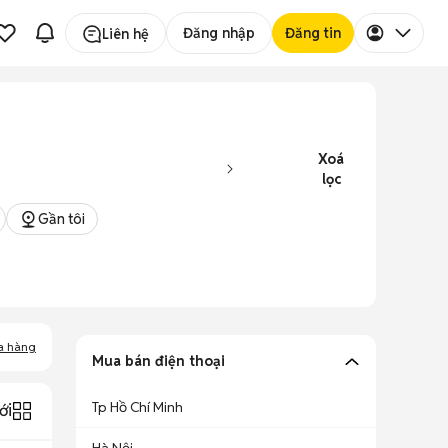
Đăng nhập
Đăng tin
Liên hệ
Xoá
lọc
Gần tôi
a hàng
Mua bán điện thoại
Tp Hồ Chí Minh
ới