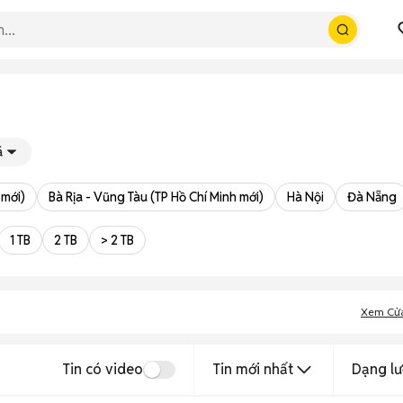
á
 mới)
Bà Rịa - Vũng Tàu (TP Hồ Chí Minh mới)
Hà Nội
Đà Nẵng
1 TB
2 TB
> 2 TB
Xem Cử
Tin có video
Tin mới nhất
Dạng lư