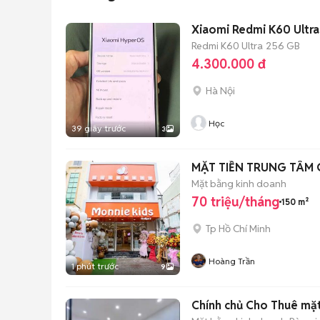
Xiaomi Redmi K60 Ultr
Redmi K60 Ultra
256 GB
4.300.000 đ
Hà Nội
Học
39 giây trước
3
MẶT TIỀN TRUNG TÂM Q
Mặt bằng kinh doanh
70 triệu/tháng
150 m²
Tp Hồ Chí Minh
Hoàng Trần
1 phút trước
9
Chính chủ Cho Thuê mặt