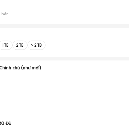
 bán
1 TB
2 TB
> 2 TB
Chính chủ (như mới)
020 Đỏ