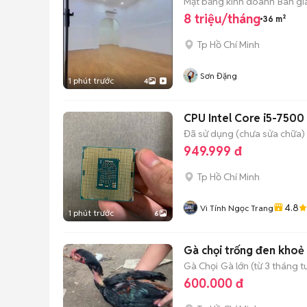
Mặt bằng kinh doanh
Bàn gi
8 triệu/tháng
36 m²
Tp Hồ Chí Minh
Sơn Đặng
1 phút trước
4
CPU Intel Core i5-750
Đã sử dụng (chưa sửa chữa)
949.999 đ
Tp Hồ Chí Minh
4.8
Vi Tính Ngọc Trang
1 phút trước
6
Gà chọi trống đen kho
Gà Chọi
Gà lớn (từ 3 tháng t
600.000 đ