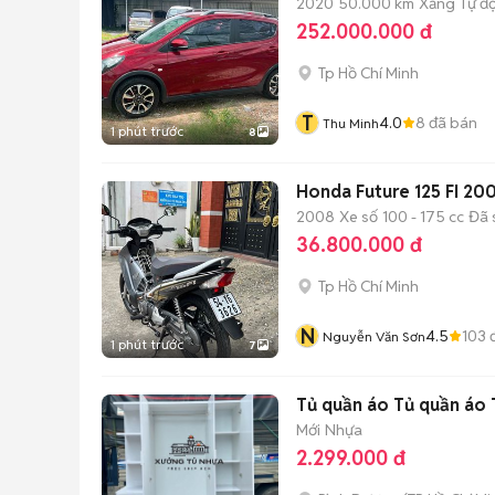
2020
50.000 km
Xăng
Tự đ
252.000.000 đ
Tp Hồ Chí Minh
T
4.0
8
đã bán
Thu Minh
1 phút trước
8
Honda Future 125 FI 20
2008
Xe số
100 - 175 cc
Đã 
36.800.000 đ
Tp Hồ Chí Minh
N
4.5
103
đ
Nguyễn Văn Sơn
1 phút trước
7
Tủ quần áo Tủ quần áo 
Mới
Nhựa
2.299.000 đ