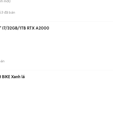
nh
mới)
53
đã bán
.6" I7/32GB/1TB RTX A2000
bán
 BIKE Xanh lá