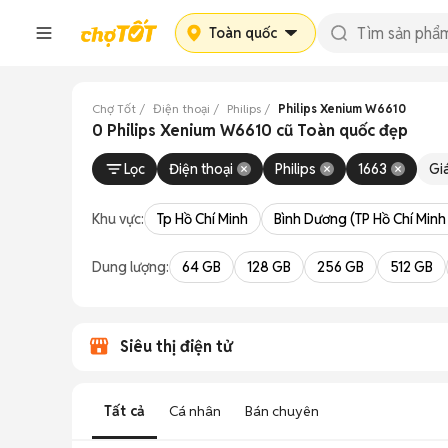
Toàn quốc
Chợ Tốt
Điện thoại
Philips
Philips Xenium W6610
0 Philips Xenium W6610 cũ Toàn quốc đẹp
Lọc
Điện thoại
Philips
1663
Gi
Khu vực:
Tp Hồ Chí Minh
Bình Dương (TP Hồ Chí Minh
Dung lượng:
64 GB
128 GB
256 GB
512 GB
Siêu thị điện tử
Tất cả
Cá nhân
Bán chuyên