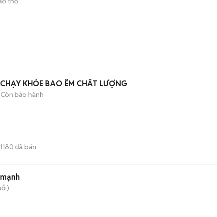
ao thô
0 CHẠY KHỎE BAO ÊM CHẤT LƯỢNG
Còn bảo hành
1180
đã bán
ẻ mạnh
uổi)