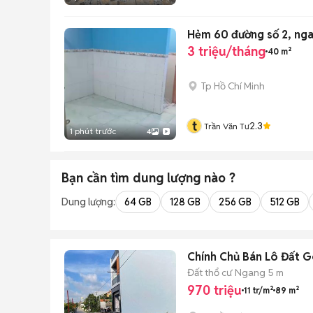
Hẻm 60 đường số 2, ngay
3 triệu/tháng
40 m²
Tp Hồ Chí Minh
t
2.3
Trần Văn Tư
1 phút trước
4
Bạn cần tìm
dung lượng
nào ?
Dung lượng:
64 GB
128 GB
256 GB
512 GB
Chính Chủ Bán Lô Đất G
Đất thổ cư
Ngang 5 m
970 triệu
11 tr/m²
89 m²