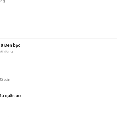
ộng
08 Đen bạc
sử dụng
ã bán
Tủ quần áo