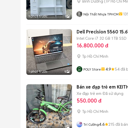
Bình Dương
(
TP Hồ Chí Mi
13
Nội Thất Nhựa TPHCM
1 phút trước
1
Dell Precision 5560 15
Intel Core i7
32 GB
1 TB
SSD
16.800.000 đ
Tp Hồ Chí Minh
4.9
54
đã 
POLY Store
1 phút trước
5
Bán xe đạp trẻ em KEITH
Xe đạp trẻ em
Đã sử dụng
550.000 đ
Tp Hồ Chí Minh
4.6
215
đã bán
Trí Cường
1 phút trước
3