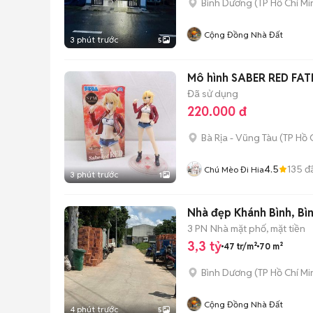
Bình Dương
(
TP Hồ Chí Mi
Cộng Đồng Nhà Đất
3 phút trước
5
Mô hình SABER RED FA
Đã sử dụng
220.000 đ
Bà Rịa - Vũng Tàu
(
TP Hồ 
4.5
135
đ
Chú Mèo Đi Hia
3 phút trước
1
Nhà đẹp Khánh Bình, Bìn
3 PN
Nhà mặt phố, mặt tiền
3,3 tỷ
47 tr/m²
70 m²
Bình Dương
(
TP Hồ Chí Mi
Cộng Đồng Nhà Đất
4 phút trước
5