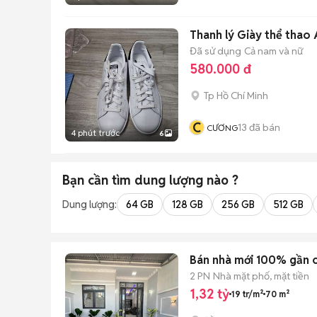
Thanh lý Giày thể thao
Đã sử dụng
Cả nam và nữ
580.000 đ
Tp Hồ Chí Minh
C
13
đã bán
CƯƠNG
4 phút trước
6
Bạn cần tìm
dung lượng
nào ?
Dung lượng:
64 GB
128 GB
256 GB
512 GB
Bán nhà mới 100% gần c
2 PN
Nhà mặt phố, mặt tiền
1,32 tỷ
19 tr/m²
70 m²