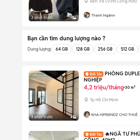
Bến Tre
(
Vĩnh Long
mới)
Thanh Ngânn
3 phút trước
1
Bạn cần tìm
dung lượng
nào ?
Dung lượng:
64 GB
128 GB
256 GB
512 GB
PHÒNG DUPLEX
NGHIỆP
4,2 triệu/tháng
30 m²
Tp Hồ Chí Minh
KHA HIFRIENDZ CHO THUÊ
3 phút trước
8
PHÒNG GIÁ RẺ KHU VỰC GÒ
VẤP - Q12 - TÂN BÌNH
🔥NGÃ TƯ PHÚ