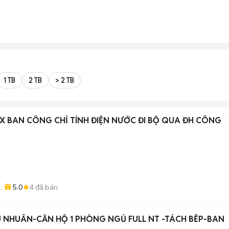
1 TB
2 TB
> 2 TB
 BAN CÔNG CHỈ TÍNH ĐIỆN NƯỚC ĐI BỘ QUA ĐH CÔNG
5.0
4
đã bán
 NHUÂN-CĂN HỘ 1 PHÒNG NGỦ FULL NT -TÁCH BẾP-BAN