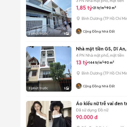
3 PN
Nhà mặt phố, mặt tiền
1,85 tỷ
21 tr/m²
90 m²
Bình Dương
(
TP Hồ Chí Mi
Cộng Đồng Nhà Đất
2 phút trước
5
Nhà mặt tiền GS, Dĩ An,
4 PN
Nhà mặt phố, mặt tiền
13 tỷ
144 tr/m²
90 m²
Bình Dương
(
TP Hồ Chí Mi
Cộng Đồng Nhà Đất
3 phút trước
5
Áo kiểu nữ trễ vai đen t
Đã sử dụng
Đồ nữ
90.000 đ