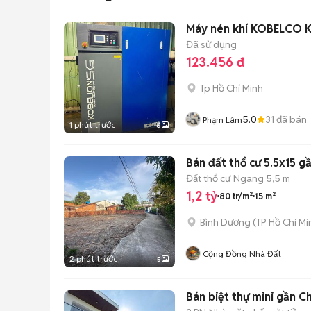
Máy nén khí KOBELCO 
Đã sử dụng
123.456 đ
Tp Hồ Chí Minh
5.0
31
đã bán
Phạm Lâm
1 phút trước
6
Bán đất thổ cư 5.5x15 g
Đất thổ cư
Ngang 5,5 m
1,2 tỷ
80 tr/m²
15 m²
Bình Dương
(
TP Hồ Chí Mi
Cộng Đồng Nhà Đất
2 phút trước
5
Bán biệt thự mini gần Ch