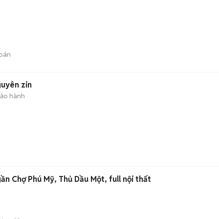
bán
uyên zin
bảo hành
ần Chợ Phú Mỹ, Thủ Dầu Một, full nội thất