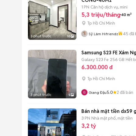
CÔNG-40M2
1 PN
Căn hộ dịch vụ, mini
5,3 triệu/tháng
40 m²
Tp Hồ Chí Minh
45
đã 
Sỹ Lâm Hifriendz
3 phút trước
10
Samsung S23 FE Xám Ng
Galaxy S23 Fe
256 GB
Hết 
6.300.000 đ
Tp Hồ Chí Minh
5.0
2
đã bán
Giang Đậu
3 phút trước
5
Bán nhà mặt tiền dx59 g
3 PN
Nhà mặt phố, mặt tiền
3,2 tỷ