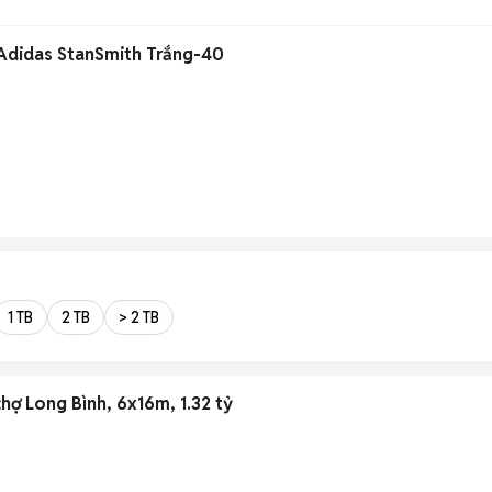
 Adidas StanSmith Trắng-40
1 TB
2 TB
> 2 TB
hợ Long Bình, 6x16m, 1.32 tỷ