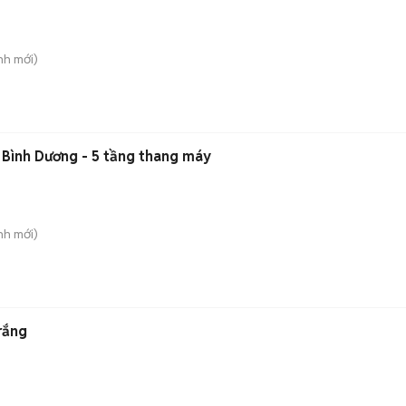
nh
mới)
 Bình Dương - 5 tầng thang máy
nh
mới)
rắng