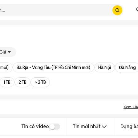
Giá
 mới)
Bà Rịa - Vũng Tàu (TP Hồ Chí Minh mới)
Hà Nội
Đà Nẵng
1 TB
2 TB
> 2 TB
Xem Cử
Tin có video
Tin mới nhất
Dạng lư