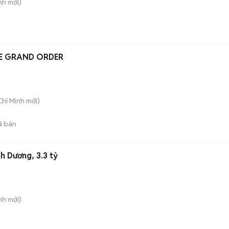
nh
mới)
TE GRAND ORDER
Chí Minh
mới)
ã bán
h Dương, 3.3 tỷ
nh
mới)