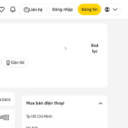
Đăng nhập
Đăng tin
Liên hệ
Xoá
lọc
Gần tôi
a hàng
Mua bán điện thoại
Tp Hồ Chí Minh
ới