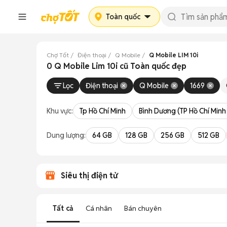
Toàn quốc
Chợ Tốt
Điện thoại
Q Mobile
Q Mobile LIM 10i
0 Q Mobile Lim 10i cũ Toàn quốc đẹp
Lọc
Điện thoại
Q Mobile
1669
Khu vực:
Tp Hồ Chí Minh
Bình Dương (TP Hồ Chí Minh
Dung lượng:
64 GB
128 GB
256 GB
512 GB
Siêu thị điện tử
Tất cả
Cá nhân
Bán chuyên