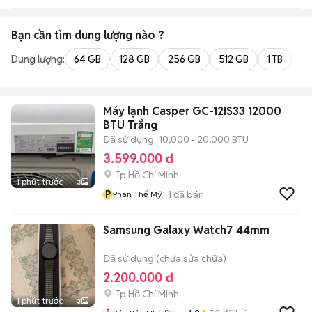
Bạn cần tìm
dung lượng
nào ?
Dung lượng:
64 GB
128 GB
256 GB
512 GB
1 TB
2 
Máy lạnh Casper GC-12IS33 12000
BTU Trắng
Đã sử dụng
10,000 - 20,000 BTU
3.599.000 đ
Tp Hồ Chí Minh
1 phút trước
3
P
1
đã bán
Phan Thế Mỹ
Samsung Galaxy Watch7 44mm
Đã sử dụng (chưa sửa chữa)
2.200.000 đ
Tp Hồ Chí Minh
1 phút trước
3