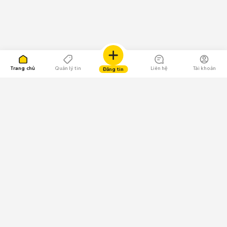
Trang chủ
Quản lý tin
Liên hệ
Tài khoản
Đăng tin
109.000 Bình chọn
Tải ứng dụng Chợ Tốt
Về Chợ Tốt
Quy chế sàn