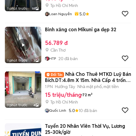
Tp Hồ Chí Minh
1 phút trước
10
5.0
Loan Nguyễn
Bình xăng con Mikuni ga dẹp 32
56.789 đ
Cần Thơ
20
đã bán
HTP
1 phút trước
3
Nhà Cho Thuê MTKD Luỹ Bán
Bích.DT:4.8m X 15m. Nhà Cấp 4 trống
suốt
1 PN
Hướng Tây
Nhà mặt phố, mặt tiền
15 triệu/tháng
72 m²
Tp Hồ Chí Minh
1 phút trước
4
5.0
10
đã bán
Quốc Linh
Tuyển 20 Nhân Viên Thời Vụ, Lương
25-30k/giờ