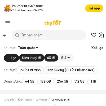
Voucher KFC đến 100k
Tải app
Chỉ có trên app Chợ Tốt
Khu vực:
Toàn quốc
Xoá lọc
Điện thoại
60
Giá
Lọc
Khu vực:
Tp Hồ Chí Minh
Bình Dương (TP Hồ Chí Minh mới)
Bà 
Dung lượng:
64 GB
128 GB
256 GB
512 GB
1 TB
2 
Chợ Tốt
Điện thoại
Q Mobile
Q Mobile M45