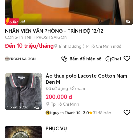
Tin nổi bật
1
NHÂN VIÊN VĂN PHÒNG - TRÌNH ĐỘ 12/12
CÔNG TY TNHH PROSH SAIGON
Đến 10 triệu/tháng
Bình Dương
(
TP Hồ Chí Minh
mới)
Bấm để hiện số
Chat
PROSH SAIGON
Áo thun polo Lacoste Cotton Nam
Đen M
Đã sử dụng
Đồ nam
200.000 đ
Tp Hồ Chí Minh
1 phút trước
4
N
3.0
31
đã bán
Nguyen Thanh Tú
PHỤC VỤ