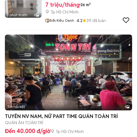
7 triệu/tháng
26 m²
Tp Hồ Chí Minh
1 phút trước
3
4.2
39
đã bán
Bđs Kiều Oanh
Tin nổi bật
1
TUYỂN NV NAM, NỮ PART TIME QUÁN TOÀN TRÍ
QUÁN ĂN TOÀN TRÍ
Đến 40.000 đ/giờ
Tp Hồ Chí Minh