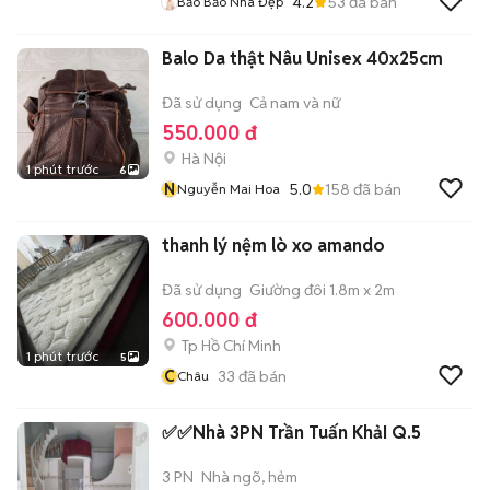
4.2
53
đã bán
Bảo Bảo Nhà Đẹp
Balo Da thật Nâu Unisex 40x25cm
Đã sử dụng
Cả nam và nữ
550.000 đ
Hà Nội
1 phút trước
6
N
5.0
158
đã bán
Nguyễn Mai Hoa
thanh lý nệm lò xo amando
Đã sử dụng
Giường đôi 1.8m x 2m
600.000 đ
Tp Hồ Chí Minh
1 phút trước
5
C
33
đã bán
Châu
✅✅Nhà 3PN Trần Tuấn KhảI Q.5
3 PN
Nhà ngõ, hẻm