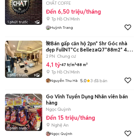
CHẤT COFFE
Đến 6,50 triệu/tháng
Tp Hồ Chí Minh
1 phút trước
1
Huỳnh Trang
🌺Bán gấp căn hộ 2pn* Shr Góc nhà
đẹp FullNT*Cc BellezaQ7*88m2* 4.1
tỷ
2 PN
Chung cư
4,1 tỷ
47 tr/m²
88 m²
Tp Hồ Chí Minh
1 phút trước
9
5.0
3
đã bán
Nguyễn Thu Hà
Go Vinh Tuyển Dụng Nhân viên bán
hàng
Ngọc Quỳnh
Đến 15 triệu/tháng
Nghệ An
1 phút trước
1
Ngọc Quỳnh