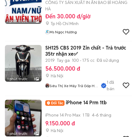
CÔNG TY SẢN XUẤT IN ẤN BAO BÌ HOÀNG
HÀ
Đến 30.000 đ/giờ
1 phút trước
1
Tp Hồ Chí Minh
Ms Ngọc Hương
SH125 CBS 2019 Zin chất - Trả trước
35tr nhận xe✅
2019
Tay ga
100 - 175 cc
Đã sử dụng
56.500.000 đ
Hà Nội
1 phút trước
3
1
đã
Siêu Thị Xe Máy Trả Góp Hà
bán
Nội
iPhone 14 Prm 1tb
iPhone 14 Pro Max
1 TB
4-6 tháng
9.150.000 đ
Hà Nội
1 phút trước
4