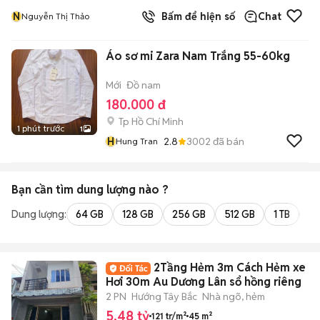
N
Bấm để hiện số
Chat
Nguyễn Thị Thảo
Áo sơ mi Zara Nam Trắng 55-60kg
Mới
Đồ nam
180.000 đ
Tp Hồ Chí Minh
1 phút trước
1
H
2.8
3002
đã bán
Hung Tran
Bạn cần tìm
dung lượng
nào ?
Dung lượng:
64 GB
128 GB
256 GB
512 GB
1 TB
2 
2Tầng Hẻm 3m Cách Hẻm xe
Hơi 30m Au Dương Lân sổ hồng riêng
2 PN
Hướng Tây Bắc
Nhà ngõ, hẻm
5,48 tỷ
121 tr/m²
45 m²