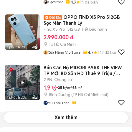
4.9
14
đã bán
GạoStore
OPPO FIND X5 Pro 512GB
Sọc Màn Thanh Lý
Find X5 Pro
512 GB
Hết bảo hành
2.990.000 đ
Tp Hồ Chí Minh
1 phút trước
6
4.7
412
đã bán
Cửa Hàng Vio Store
Bán Căn Hộ MIDORI PARK THE VIEW
TP MỚI BD Sẵn HD Thuê 9 Triệu /
Tháng
2 PN
Chung cư
1,9 tỷ
35 tr/m²
55 m²
Bình Dương
(
TP Hồ Chí Minh
mới)
1 phút trước
8
MR Thái Toàn
Xem thêm