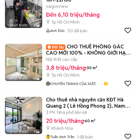
saigonnew
Đến 6,10 triệu/tháng
Tp Hồ Chí Minh
1 phút trước
6
50
đã bán
Anh Đức
CHO THUÊ PHÒNG GÁC
CAO MỚI 100% - KHÔNG GIỚI HẠN
NGƯỜI Ở NGAY B.THANH
Nội thất cao cấp
3,8 triệu/tháng
30 m²
Tp Hồ Chí Minh
1 phút trước
12
CHUYÊN TRANG CỦA XƯƠNG
- UY TÍN & LUÔN ĐỒNG
HÀNH CÙNG BẠN
Cho thuê nhà nguyên căn KĐT Hà
Quang 2 ( Lê Hồng Phong 2), Nam
Nha T
3 PN
Nhà phố liền kề
20 triệu/tháng
60 m²
Khánh Hòa
1 phút trước
5
T
1
đã bán
Tuấn Anh Trần