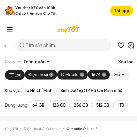
Voucher KFC đến 100k
Tải app
Chỉ có trên app Chợ Tốt
Khu vực:
Toàn quốc
Xoá lọc
Điện thoại
Q Mobile
1674
Giá
Lọc
Khu vực:
Tp Hồ Chí Minh
Bình Dương (TP Hồ Chí Minh mới)
Bà 
Dung lượng:
64 GB
128 GB
256 GB
512 GB
1 TB
2 
Chợ Tốt
Điện thoại
Q Mobile
Q Mobile Q Nice S