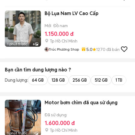
Bộ Lụa Nam LV Cao Cấp
Mới
Đồ nam
1.150.000 đ
Tp Hồ Chí Minh
1 phút trước
6
5.0
1270
đã bán
Trúc Phương Shop
Bạn cần tìm
dung lượng
nào ?
Dung lượng:
64 GB
128 GB
256 GB
512 GB
1 TB
2 
Motor bơm chìm đã qua sử dụng
Đã sử dụng
1.600.000 đ
Tp Hồ Chí Minh
1 phút trước
3