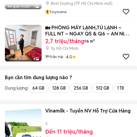
Bình Dương
(
TP Hồ Chí Minh
mới)
44 giây trước
1
t
Tinyhome
🏡 PHÒNG MÁY LẠNH,TỦ LẠNH –
FULL NT – NGAY Q5 & Q6 – AN NINH
24/7
2,7 triệu/tháng
16 m²
Tp Hồ Chí Minh
4.0
Trần Hải
1 phút trước
8
Bạn cần tìm
dung lượng
nào ?
Dung lượng:
64 GB
128 GB
256 GB
512 GB
1 TB
2 
Vinamilk - Tuyển NV Hỗ Trợ Cửa Hàng
z
Đến 11 triệu/tháng