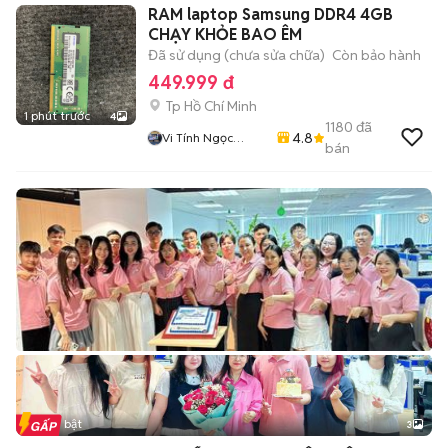
RAM laptop Samsung DDR4 4GB
CHẠY KHỎE BAO ÊM
Đã sử dụng (chưa sửa chữa)
Còn bảo hành
449.999 đ
Tp Hồ Chí Minh
1 phút trước
4
1180
đã
4.8
Vi Tính Ngọc
bán
Trang
Tin nổi bật
3