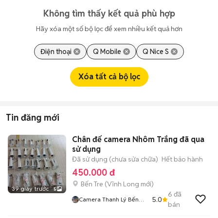
Không tìm thấy kết quả phù hợp
Hãy xóa một số bộ lọc để xem nhiều kết quả hơn
Điện thoại
Q Mobile
Q Nice S
Xóa tất cả bộ lọc
Tin đăng mới
Chân đế camera Nhôm Trắng đã qua
sử dụng
Đã sử dụng (chưa sửa chữa)
Hết bảo hành
450.000 đ
Bến Tre
(
Vĩnh Long
mới)
39 giây trước
5
6
đã
5.0
Camera Thanh Lý Bến
bán
Tre