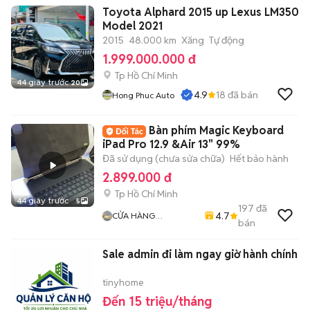
Toyota Alphard 2015 up Lexus LM350
Model 2021
2015
48.000 km
Xăng
Tự động
1.999.000.000 đ
Tp Hồ Chí Minh
44 giây trước
20
4.9
18
đã bán
Hong Phuc Auto
Bàn phím Magic Keyboard
iPad Pro 12.9 &Air 13" 99%
Đã sử dụng (chưa sửa chữa)
Hết bảo hành
2.899.000 đ
Tp Hồ Chí Minh
44 giây trước
5
197
đã
4.7
CỬA HÀNG
bán
BVTMOBILE (CỬA
HÀNG UY TÍN TẠI
Sale admin đi làm ngay giờ hành chính
TPHCM)
tinyhome
Đến 15 triệu/tháng