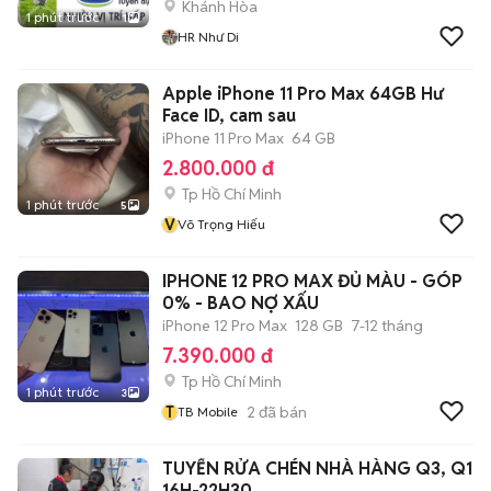
Khánh Hòa
1 phút trước
1
HR Như Di
Apple iPhone 11 Pro Max 64GB Hư
Face ID, cam sau
iPhone 11 Pro Max
64 GB
2.800.000 đ
Tp Hồ Chí Minh
1 phút trước
5
V
Võ Trọng Hiếu
IPHONE 12 PRO MAX ĐỦ MÀU - GÓP
0% - BAO NỢ XẤU
iPhone 12 Pro Max
128 GB
7-12 tháng
7.390.000 đ
Tp Hồ Chí Minh
1 phút trước
3
T
2
đã bán
TB Mobile
TUYỂN RỬA CHÉN NHÀ HÀNG Q3, Q1
16H-22H30