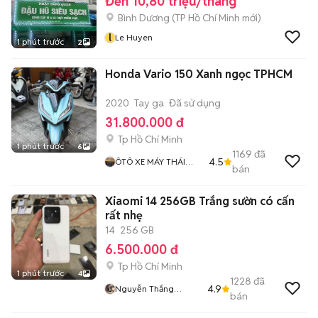
Đến 10,80 triệu/tháng
Bình Dương
(
TP Hồ Chí Minh
mới)
l
Le Huyen
1 phút trước
2
Honda Vario 150 Xanh ngọc TPHCM
2020
Tay ga
Đã sử dụng
31.800.000 đ
Tp Hồ Chí Minh
1 phút trước
6
1169
đã
4.5
ÔTÔ XE MÁY THÁI
bán
HOÀ
Xiaomi 14 256GB Trắng sườn có cấn
rất nhẹ
14
256 GB
6.500.000 đ
Tp Hồ Chí Minh
1 phút trước
4
1228
đã
4.9
Nguyễn Thắng
bán
Mobile