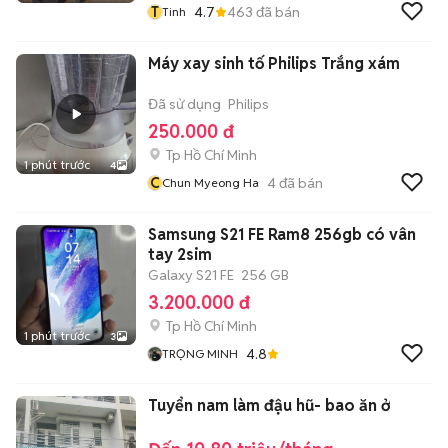
T
4.7
463
đã bán
Tinh
Máy xay sinh tố Philips Trắng xám
Đã sử dụng
Philips
250.000 đ
Tp Hồ Chí Minh
1 phút trước
4
C
4
đã bán
Chun Myeong Ha
Samsung S21 FE Ram8 256gb có vân
tay 2sim
Galaxy S21 FE
256 GB
3.200.000 đ
Tp Hồ Chí Minh
1 phút trước
3
4.8
TRỌNG MINH
Tuyển nam làm đậu hũ- bao ăn ở