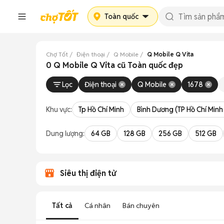
Toàn quốc
Chợ Tốt
Điện thoại
Q Mobile
Q Mobile Q Vita
0 Q Mobile Q Vita cũ Toàn quốc đẹp
Lọc
Điện thoại
Q Mobile
1678
Khu vực:
Tp Hồ Chí Minh
Bình Dương (TP Hồ Chí Minh
Dung lượng:
64 GB
128 GB
256 GB
512 GB
Siêu thị điện tử
Tất cả
Cá nhân
Bán chuyên