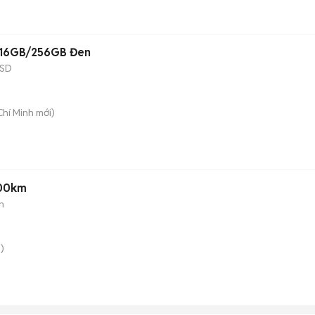
F 16GB/256GB Đen
SD
Chí Minh
mới)
000km
n
)