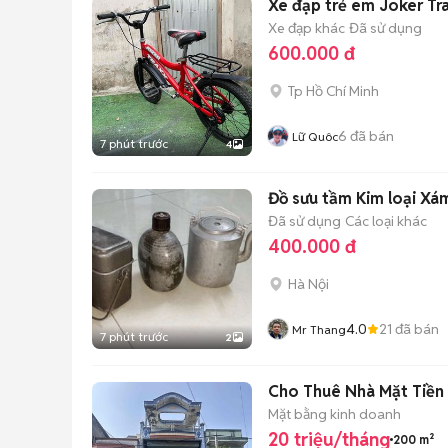
Xe đạp trẻ em Joker Tr
Xe đạp khác
Đã sử dụng
600.000 đ
Tp Hồ Chí Minh
6
đã bán
Lữ Quôc
7 phút trước
4
Đồ sưu tầm Kim loại Xá
Đã sử dụng
Các loại khác
400.000 đ
Hà Nội
4.0
21
đã bán
Mr Thang
7 phút trước
2
Cho Thuê Nhà Mặ
Mặt bằng kinh doanh
20 triệu/tháng
200 m²