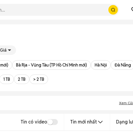
Giá
 mới)
Bà Rịa - Vũng Tàu (TP Hồ Chí Minh mới)
Hà Nội
Đà Nẵng
1 TB
2 TB
> 2 TB
Xem Cử
Tin có video
Tin mới nhất
Dạng lư