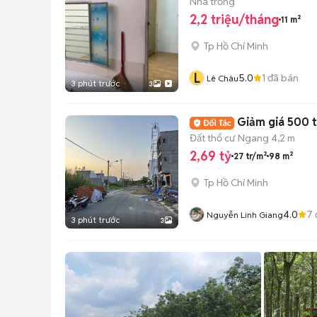
Nhà trống
2,2 triệu/tháng
11 m²
Tp Hồ Chí Minh
L
5.0
1
đã bán
Lê Châu
3 phút trước
3
Giảm giá 500 t
Đất thổ cư
Ngang 4,2 m
2,69 tỷ
27 tr/m²
98 m²
Tp Hồ Chí Minh
4.0
7
Nguyễn Linh Giang
3 phút trước
3