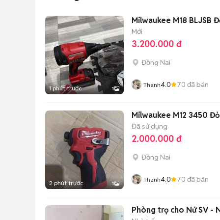
Milwaukee M18 BLJSB Đ
Mới
3.200.000 đ
Đồng Nai
4.0
70
đã bán
Thanh
1 phút trước
1
Milwaukee M12 3450 Đỏ
Đã sử dụng
2.000.000 đ
Đồng Nai
4.0
70
đã bán
Thanh
2 phút trước
1
Phòng trọ cho Nứ SV -