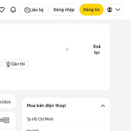
Đăng nhập
Đăng tin
Liên hệ
Xoá
lọc
Gần tôi
a hàng
Mua bán điện thoại
Tp Hồ Chí Minh
ới