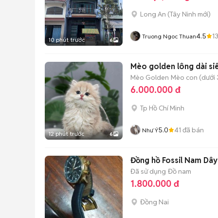
Long An
(
Tây Ninh
mới)
4.5
1
Truong Ngoc Thuan
10 phút trước
6
Mèo golden lông dài si
Mèo Golden
Mèo con (dưới 
6.000.000 đ
Tp Hồ Chí Minh
5.0
41
đã bán
Như Ý
12 phút trước
6
Đồng hồ Fossil Nam Dây
Đã sử dụng
Đồ nam
1.800.000 đ
Đồng Nai