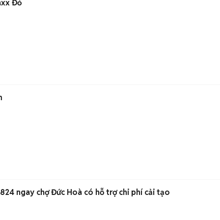
axx Đỏ
m
t Tiền 824 ngay chợ Đức Hoà có hỗ trợ chi phí cải tạo