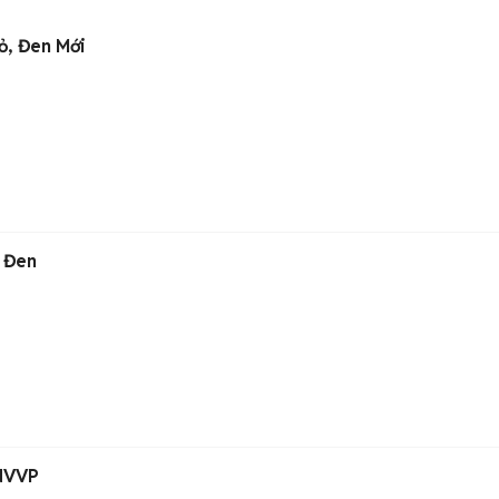
ỏ, Đen Mới
 Đen
 NVVP