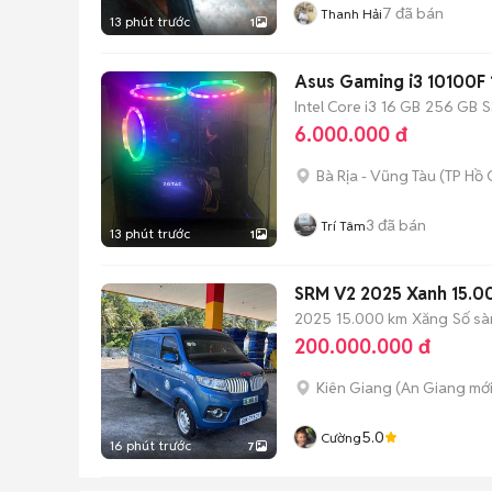
7
đã bán
Thanh Hải
13 phút trước
1
Asus Gaming i3 10100
Intel Core i3
16 GB
256 GB
S
6.000.000 đ
Bà Rịa - Vũng Tàu
(
TP Hồ 
3
đã bán
Trí Tâm
13 phút trước
1
SRM V2 2025 Xanh 15.
2025
15.000 km
Xăng
Số sà
200.000.000 đ
Kiên Giang
(
An Giang
mới
5.0
Cường
16 phút trước
7