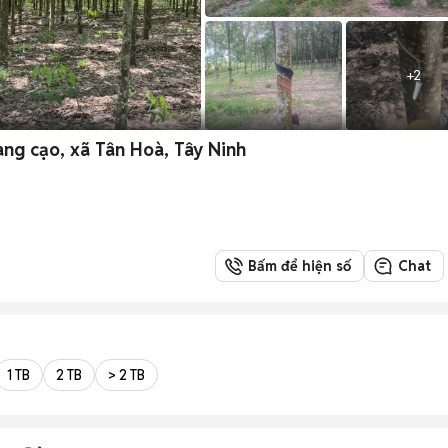
+
2
ng cạo, xã Tân Hoà, Tây Ninh
Bấm để hiện số
Chat
1 TB
2 TB
> 2 TB