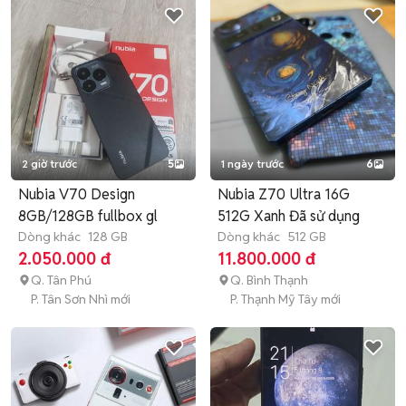
2 giờ trước
5
1 ngày trước
6
Nubia V70 Design
Nubia Z70 Ultra 16G
8GB/128GB fullbox gl
512G Xanh Đã sử dụng
Dòng khác
128 GB
Dòng khác
512 GB
2.050.000 đ
11.800.000 đ
Q. Tân Phú
Q. Bình Thạnh
P. Tân Sơn Nhì mới
P. Thạnh Mỹ Tây mới