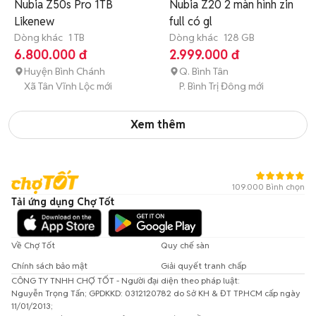
Nubia Z50s Pro 1TB
Nubia Z20 2 màn hình zin
Likenew
full có gl
Dòng khác
1 TB
Dòng khác
128 GB
6.800.000 đ
2.999.000 đ
Huyện Bình Chánh
Q. Bình Tân
Xã Tân Vĩnh Lộc mới
P. Bình Trị Đông mới
Xem thêm
109.000 Bình chọn
Tải ứng dụng Chợ Tốt
Về Chợ Tốt
Quy chế sàn
Chính sách bảo mật
Giải quyết tranh chấp
CÔNG TY TNHH CHỢ TỐT - Người đại diện theo pháp luật:
Nguyễn Trọng Tấn; GPDKKD: 0312120782 do Sở KH & ĐT TP.HCM cấp ngày
11/01/2013;