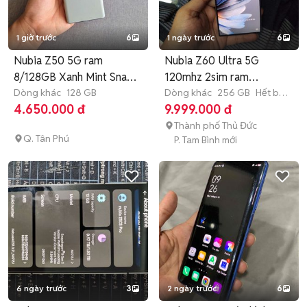
1 giờ trước
6
1 ngày trước
6
Nubia Z50 5G ram
Nubia Z60 Ultra 5G
8/128GB Xanh Mint Snap
120mhz 2sim ram
8gen2 gl
Dòng khác
128 GB
12GB+12Gb/256GB
Dòng khác
256 GB
Hết bảo
hành
4.650.000 đ
9.999.000 đ
Thành phố Thủ Đức
Q. Tân Phú
P. Tam Bình mới
6 ngày trước
3
2 ngày trước
6