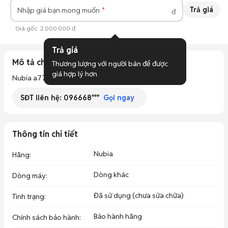
Trả giá
Nhập giá bạn mong muốn
đ
Giá gốc:
2.000.000 đ
Trả giá
Mô tả chi tiết
Thương lượng với người bán để được 
giá hợp lý hơn
Nubia a77 ram12/128 zin hãng NFC sinh trắc học 2triệu 
SĐT liên hệ:
096668***
Gọi ngay
Thông tin chi tiết
Nubia
Hãng
:
Dòng khác
Dòng máy
:
Đã sử dụng (chưa sửa chữa)
Tình trạng
:
Bảo hành hãng
Chính sách bảo hành
: