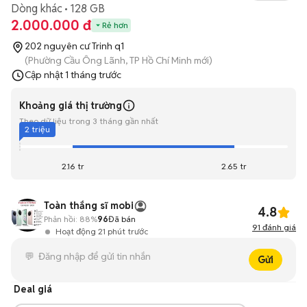
Dòng khác
128 GB
2.000.000 đ
Rẻ hơn
202 nguyên cư Trinh q1
(Phường Cầu Ông Lãnh, TP Hồ Chí Minh mới)
Cập nhật
1 tháng trước
Khoảng giá thị trường
Theo dữ liệu trong 3 tháng gần nhất
2 triệu
2.16 tr
2.65 tr
Toàn thắng sĩ mobi
4.8
Phản hồi:
88%
96
Đã bán
91
đánh giá
Hoạt động 21 phút trước
Gửi
Deal giá