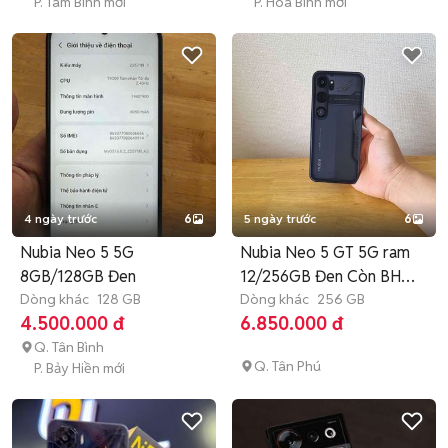
P. Tam Bình mới
P. Hòa Bình mới
4 ngày trước
6
5 ngày trước
6
Nubia Neo 5 5G
Nubia Neo 5 GT 5G ram
8GB/128GB Đen
12/256GB Đen Còn BH
Dòng khác
128 GB
99% gl
Dòng khác
256 GB
4.500.000 đ
6.850.000 đ
Q. Tân Bình
Q. Tân Phú
P. Bảy Hiền mới