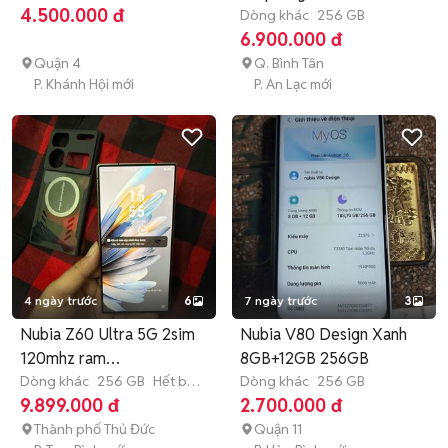
4.500.000 đ
Dòng khác
256 GB
6.900.000 đ
Quận 4
Q. Bình Tân
P. Khánh Hội mới
P. An Lạc mới
4 ngày trước
6
7 ngày trước
3
Nubia Z60 Ultra 5G 2sim
Nubia V80 Design Xanh
120mhz ram
8GB+12GB 256GB
12GB+12gb/256GB
Dòng khác
256 GB
Hết bảo
Dòng khác
256 GB
hành
9.899.000 đ
2.700.000 đ
Thành phố Thủ Đức
Quận 11