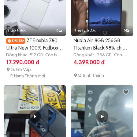
2 giờ trước
6
1 ngày trước
6
ZTE nubia Z80
Nubia Air 8GB 256GB
Ultra New 100% Fullbox
Titanium Black 98% chỉ
Nguyên Seal
Dòng khác
512 GB
Còn bảo
4tr hơn
Dòng khác
256 GB
Còn
hành
bảo hành
17.290.000 đ
4.399.000 đ
Q. Gò Vấp
Q. Bình Thạnh
P. Hạnh Thông mới