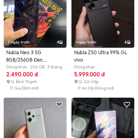
7 ngày trước
4
1 ngày trước
6
Nubia Neo 3 5G
Nubia Z50 Ultra 99% GL
8GB/256GB Đen
vivo
FULLBOX SẠC
Dòng khác
256 GB
3 tháng
Dòng khác
2.490.000 đ
5.999.000 đ
Q. Bình Thạnh
Q. Gò Vấp
P. Gia Định mới
P. An Hội Đông mới