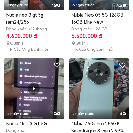
3 ngày trước
5
6 ngày trước
5
Nubia neo 3 gt 5g
Nubia Neo 05 5G 128GB
ram24/256
16GB Like New
Dòng khác
>12 tháng
Dòng khác
128 GB
4.600.000 đ
5.500.000 đ
Quận 1
Quận 1
P. Cầu Ông Lãnh mới
P. Cầu Ông Lãnh mới
4 ngày trước
4
2 ngày trước
6
Nubia Neo 3 GT 5G
Nubia Z60s Pro 256GB
Dòng khác
Snapdragon 8 Gen 2 99%