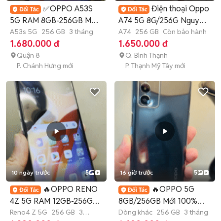
✅OPPO A53S
Điện thoại Oppo
5G RAM 8GB-256GB MỚI
A74 5G 8G/256G Nguyên
100% MẠNH MẼ MƯỢT✅
A53s 5G
256 GB
3 tháng
zin đẹp keng
A74
256 GB
Còn bảo hành
1.680.000 đ
1.650.000 đ
Quận 8
Q. Bình Thạnh
P. Chánh Hưng mới
P. Thạnh Mỹ Tây mới
10 ngày trước
5
16 giờ trước
5
🔥OPPO RENO
🔥OPPO 5G
4Z 5G RAM 12GB-256GB
8GB/256GB Mới 100%
MỚI 100% MẠNH MẼ🔥
Reno4 Z 5G
256 GB
3
CHƠI GAME LÀM VIỆC🔥
Dòng khác
256 GB
3 tháng