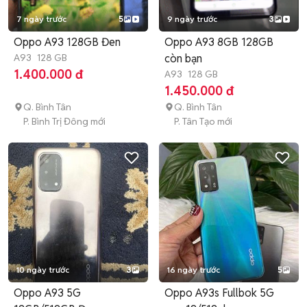
7 ngày trước
5
9 ngày trước
3
Oppo A93 128GB Đen
Oppo A93 8GB 128GB
A93
128 GB
còn bạn
1.400.000 đ
A93
128 GB
1.450.000 đ
Q. Bình Tân
Q. Bình Tân
P. Bình Trị Đông mới
P. Tân Tạo mới
10 ngày trước
3
16 ngày trước
5
Oppo A93 5G
Oppo A93s Fullbok 5G