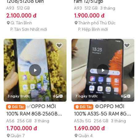
12GB/512GB Đen
ram 12/512gb
A93
512 GB
A93
512 GB
3 tháng
2.100.000 đ
1.900.000 đ
Q. Tân Bình
Thành phố Thủ Đức
P. Tân Sơn Nhất mới
P. Hiệp Bình mới
3 ngày trước
6
7 ngày trước
6
✅OPPO MỚI
💢OPPO MỚI
100% RAM 8GB-256GB
100% A53S-5G RAM 8GB
CHƠI GAME LÀM VIỆC✅
A56
256 GB
3 tháng
ĐẸP MẠNH MẼ💢
A53s 5G
256 GB
3 tháng
1.700.000 đ
1.690.000 đ
Quận 7
Quận 4