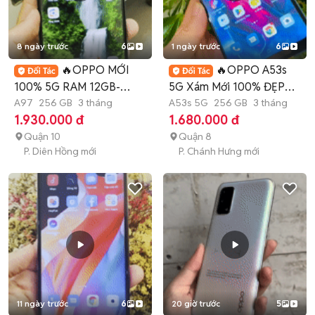
8 ngày trước
6
1 ngày trước
6
🔥OPPO MỚI
🔥OPPO A53s
100% 5G RAM 12GB-
5G Xám Mới 100% ĐẸP
256GB MƯỢT MÀ🔥
A97
256 GB
3 tháng
MẠNH MẼ🔥
A53s 5G
256 GB
3 tháng
1.930.000 đ
1.680.000 đ
Quận 10
Quận 8
P. Diên Hồng mới
P. Chánh Hưng mới
11 ngày trước
6
20 giờ trước
5