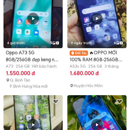
4 giờ trước
5
9 ngày trước
6
Oppo A73 5G
🔥OPPO MỚI
8GB/256GB đẹp keng như
100% RAM 8GB-256GB
mới 100%
A73
256 GB
Hết bảo hành
CHƠI GAME LÀM VIỆC🔥
A53s 5G
256 GB
3 tháng
1.550.000 đ
1.680.000 đ
Q. Bình Tân
Huyện Hóc Môn
P. Bình Hưng Hòa mới