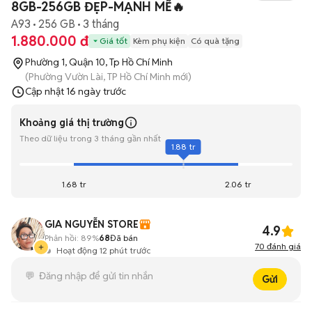
8GB-256GB ĐẸP-MẠNH MẼ🔥
A93
256 GB
3 tháng
1.880.000 đ
Giá tốt
Kèm phụ kiện
Có quà tặng
Phường 1, Quận 10, Tp Hồ Chí Minh
(Phường Vườn Lài, TP Hồ Chí Minh mới)
Cập nhật
16 ngày trước
Khoảng giá thị trường
Theo dữ liệu trong 3 tháng gần nhất
1.88 tr
1.68 tr
2.06 tr
GIA NGUYỄN STORE
4.9
Phản hồi:
89%
68
Đã bán
70
đánh giá
Hoạt động 12 phút trước
Gửi