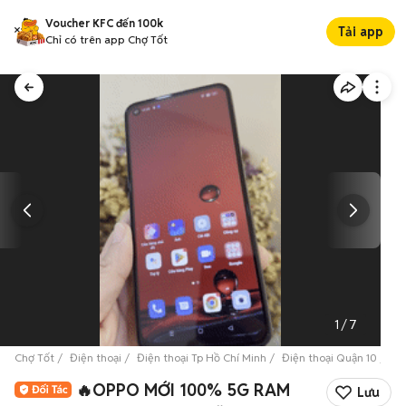
Voucher KFC đến 100k
Tải app
Chỉ có trên app Chợ Tốt
1
/
7
Chợ Tốt
Điện thoại
Điện thoại Tp Hồ Chí Minh
Điện thoại Quận 10
🔥
🔥OPPO MỚI 100% 5G RAM
Lưu