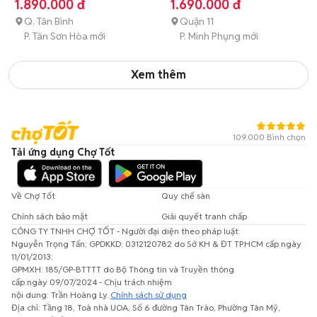
tháng
1.890.000 đ
1.690.000 đ
Q. Tân Bình
Quận 11
P. Tân Sơn Hòa mới
P. Minh Phụng mới
Xem thêm
109.000 Bình chọn
Tải ứng dụng Chợ Tốt
Về Chợ Tốt
Quy chế sàn
Chính sách bảo mật
Giải quyết tranh chấp
CÔNG TY TNHH CHỢ TỐT - Người đại diện theo pháp luật:
Nguyễn Trọng Tấn; GPDKKD: 0312120782 do Sở KH & ĐT TP.HCM cấp ngày
11/01/2013;
GPMXH: 185/GP-BTTTT do Bộ Thông tin và Truyền thông
cấp ngày 09/07/2024 - Chịu trách nhiệm
nội dung: Trần Hoàng Ly.
Chính sách sử dụng
Địa chỉ: Tầng 18, Toà nhà UOA, Số 6 đường Tân Trào, Phường Tân Mỹ,