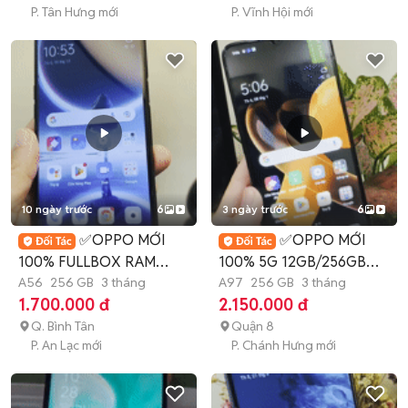
P. Tân Hưng mới
P. Vĩnh Hội mới
10 ngày trước
6
3 ngày trước
6
✅OPPO MỚI
✅OPPO MỚI
100% FULLBOX RAM
100% 5G 12GB/256GB
8GB-256GB ĐẸP MẠNH
A56
256 GB
3 tháng
ĐẸP KENG✅
A97
256 GB
3 tháng
1.700.000 đ
2.150.000 đ
MẼ✅
Q. Bình Tân
Quận 8
P. An Lạc mới
P. Chánh Hưng mới