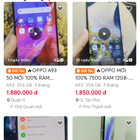
3 ngày trước
6
10 ngày trước
6
🔥OPPO A93
🔥OPPO MỚI
5G MỚI 100% RAM
100% 750G RAM 12GB-
12GB-256GB ĐẸP MƯỢT
A93
256 GB
3 tháng
256GB ĐẸP MƯỢT MÀ🔥
A93
256 GB
3 tháng
1.880.000 đ
1.850.000 đ
MÀ🔥
Quận 5
Q. Tân Phú
P. Chợ Quán mới
P. Phú Thạnh mới