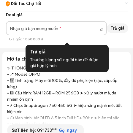
Đối Tác Chợ Tốt
Cam kết hàng đúng mô tả, bảo hành ít nhất 3 tháng, hỗ trợ đổi
Deal giá
trả.
Tìm hiểu thêm
Trả giá
Nhập giá bạn mong muốn
đ
Giá gốc:
1.880.000 đ
Trả giá
Mô tả chi tiết
Thương lượng với người bán để được 
giá hợp lý hơn
✨ THÔNG TIN SẢN PHẨM

• 📍 Model: OPPO 

• 🆕 Tình trạng: Máy mới 100%, đầy đủ phụ kiện (sạc, cáp, ốp 
lưng)

• 💾 Cấu hình: RAM 12GB – ROM 256GB ➤ xử lý mượt mà, đa 
nhiệm ổn định

• ⚡ Chip: Snapdragon 750 480 5G ➤ hiệu năng mạnh mẽ, tiết 
kiệm pin

• 📺 Màn hình: AMOLED 6.5 inch Full HD+ 90Hz ➤ hiển thị sắc 
nét, màu sắc sống động

SĐT liên hệ:
091733***
• 📸 Camera: 3 camera sau 48MP + 2MP + 2MP ➤ selfie 16MP 
Gọi ngay