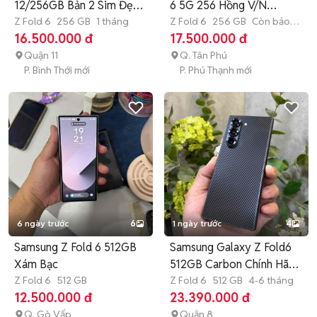
12/256GB Bản 2 Sim Đẹp
6 5G 256 Hồng V/N
Zin Full
Z Fold 6
256 GB
1 tháng
FULBOX BH T1/2027
Z Fold 6
256 GB
Còn bảo
hành
16.500.000 đ
17.500.000 đ
Quận 11
Q. Tân Phú
P. Bình Thới mới
P. Phú Thạnh mới
6 ngày trước
6
1 ngày trước
4
Samsung Z Fold 6 512GB
Samsung Galaxy Z Fold6
Xám Bạc
512GB Carbon Chính Hãng
Z Fold 6
512 GB
99%
Z Fold 6
512 GB
4-6 tháng
12.500.000 đ
23.390.000 đ
Q. Gò Vấp
Quận 8