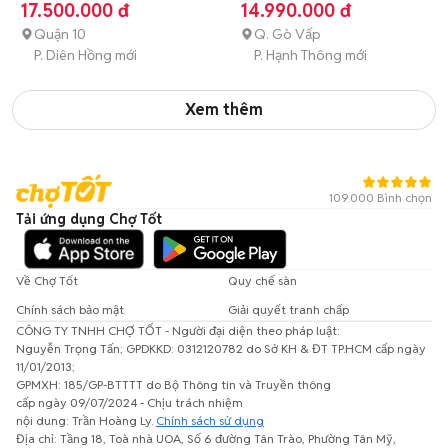
hành
17.500.000 đ
14.990.000 đ
Quận 10
Q. Gò Vấp
P. Diên Hồng mới
P. Hạnh Thông mới
Xem thêm
109.000 Bình chọn
Tải ứng dụng Chợ Tốt
Về Chợ Tốt
Quy chế sàn
Chính sách bảo mật
Giải quyết tranh chấp
CÔNG TY TNHH CHỢ TỐT - Người đại diện theo pháp luật:
Nguyễn Trọng Tấn; GPDKKD: 0312120782 do Sở KH & ĐT TP.HCM cấp ngày
11/01/2013;
GPMXH: 185/GP-BTTTT do Bộ Thông tin và Truyền thông
cấp ngày 09/07/2024 - Chịu trách nhiệm
nội dung: Trần Hoàng Ly.
Chính sách sử dụng
Địa chỉ: Tầng 18, Toà nhà UOA, Số 6 đường Tân Trào, Phường Tân Mỹ,