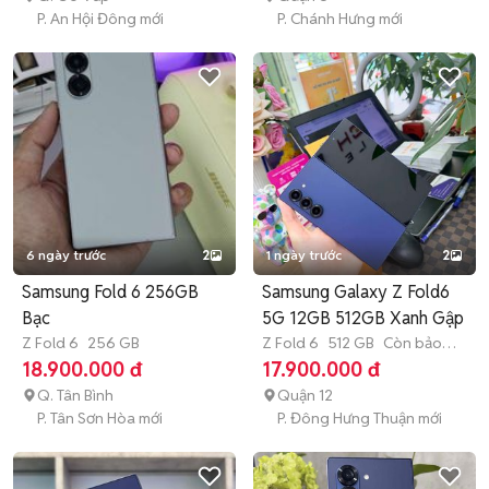
P. An Hội Đông mới
P. Chánh Hưng mới
6 ngày trước
2
1 ngày trước
2
Samsung Fold 6 256GB
Samsung Galaxy Z Fold6
Bạc
5G 12GB 512GB Xanh Gập
Z Fold 6
256 GB
Z Fold 6
512 GB
Còn bảo
hành
18.900.000 đ
17.900.000 đ
Q. Tân Bình
Quận 12
P. Tân Sơn Hòa mới
P. Đông Hưng Thuận mới