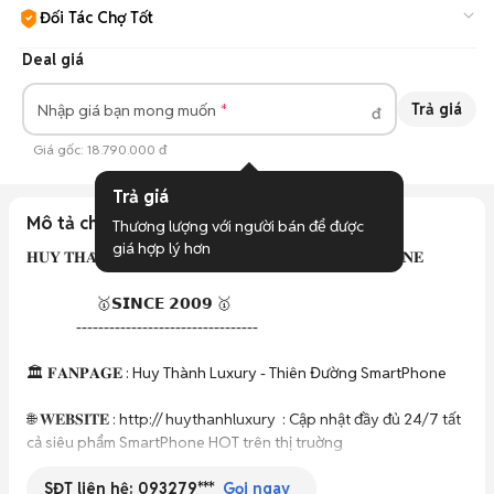
Đối Tác Chợ Tốt
Cam kết hàng đúng mô tả, bảo hành ít nhất 3 tháng, hỗ trợ đổi
Deal giá
trả.
Tìm hiểu thêm
Trả giá
Nhập giá bạn mong muốn
đ
Giá gốc:
18.790.000 đ
Trả giá
Mô tả chi tiết
Thương lượng với người bán để được 
giá hợp lý hơn
𝐇𝐔𝐘 𝐓𝐇𝐀̀𝐍𝐇 𝐋𝐔𝐗𝐔𝐑𝐘 - 𝐓𝐇𝐈𝐄̂𝐍 Đ𝐔̛𝐎̛̀𝐍𝐆 𝐒𝐌𝐀𝐑𝐓𝐏𝐇𝐎𝐍𝐄 

                     🥇𝗦𝗜𝗡𝗖𝗘 𝟮𝟬𝟬𝟵 🥇

               ---------------------------------

🏛️ 𝐅𝐀𝐍𝐏𝐀𝐆𝐄 : Huy Thành Luxury - Thiên Đường SmartPhone 

🌐 𝐖𝐄𝐁𝐒𝐈𝐓𝐄 : http:// huythanhluxury  : Cập nhật đầy đủ 24/7 tất 
cả siêu phẩm SmartPhone HOT trên thị truờng 

SĐT liên hệ:
093279***
𝙊̛̉ 𝙙𝙖̂𝙪 𝙂𝙞𝙖́ 𝙏𝙤̂́𝙩 , 𝙘𝙝𝙪́𝙣𝙜 𝙩𝙤̂𝙞 𝘿𝙚𝙖𝙡 𝙂𝙞𝙖́ 𝙙𝙚̂̉ 𝙠𝙝𝙖́𝙘𝙝 𝙙𝙚̂̃ 𝙘𝙝𝙤̂́𝙩 
Gọi ngay