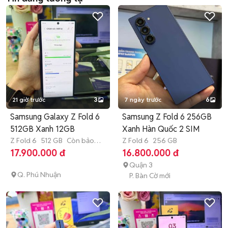
21 giờ trước
3
7 ngày trước
6
Samsung Galaxy Z Fold 6
Samsung Z Fold 6 256GB
512GB Xanh 12GB
Xanh Hàn Quốc 2 SIM
Z Fold 6
512 GB
Còn bảo
Z Fold 6
256 GB
hành
17.900.000 đ
16.800.000 đ
Quận 3
Q. Phú Nhuận
P. Bàn Cờ mới