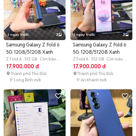
2 ngày trước
3
1 ngày trước
3
Samsung Galaxy Z Fold 6
Samsung Galaxy Z Fold 6
5G 12GB/512GB Xanh
5G 12GB/512GB Xanh
Z Fold 6
512 GB
Còn bảo
Z Fold 6
512 GB
Còn bảo
hành
hành
17.900.000 đ
17.900.000 đ
Thành phố Thủ Đức
Thành phố Thủ Đức
P. Long Bình mới
P. An Khánh mới