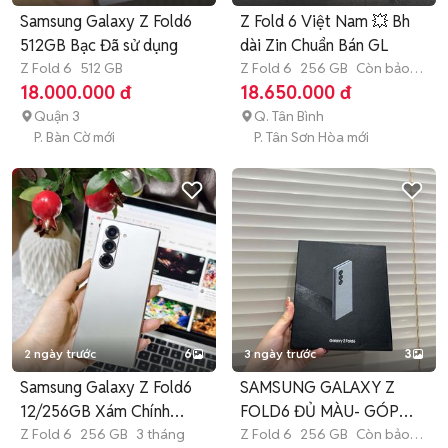
Samsung Galaxy Z Fold6
Z Fold 6 Việt Nam 💥 Bh
512GB Bạc Đã sử dụng
dài Zin Chuẩn Bán GL
Z Fold 6
512 GB
Z Fold 6
256 GB
Còn bảo
hành
18.000.000 đ
18.650.000 đ
Quận 3
Q. Tân Bình
P. Bàn Cờ mới
P. Tân Sơn Hòa mới
2 ngày trước
6
3 ngày trước
3
Samsung Galaxy Z Fold6
SAMSUNG GALAXY Z
12/256GB Xám Chính
FOLD6 ĐỦ MÀU- GÓP
hãng
Z Fold 6
256 GB
3 tháng
0% - BAO NỢ XẤU
Z Fold 6
256 GB
Còn bảo