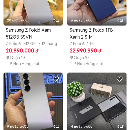
20 giờ trước
6
6 ngày trước
6
Samsung Z Fold6 Xám
Samsung Z Fold6 1TB
512GB SSVN
Xanh 2 SIM
Z Fold 6
512 GB
7-12 tháng
Z Fold 6
1 TB
20.890.000 đ
22.990.990 đ
Quận 10
Quận 10
P. Hòa Hưng mới
P. Hòa Hưng mới
9 ngày trước
6
4 ngày trước
6