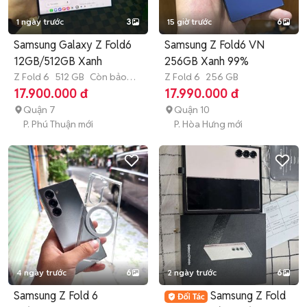
1 ngày trước
3
15 giờ trước
6
Samsung Galaxy Z Fold6
Samsung Z Fold6 VN
12GB/512GB Xanh
256GB Xanh 99%
Z Fold 6
512 GB
Còn bảo
Z Fold 6
256 GB
hành
17.900.000 đ
17.990.000 đ
Quận 7
Quận 10
P. Phú Thuận mới
P. Hòa Hưng mới
4 ngày trước
6
2 ngày trước
6
Samsung Z Fold 6
Samsung Z Fold