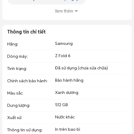
𝙝𝙤̛𝙣 📣

_______

Xem thêm
Fold 6  512G Màu Xanh blue titan 

Thông tin chi tiết
🔹Xuất Xứ : bản quốc tế 2 sim vật lý 

Samsung
Hãng
:
🔹Tình Trạng : Máy đúng mới 99% , xuất sắc nguyên bản 100% , 
trong tình trạng hoàn hảo  10/10 ( ko 1 kổi dù là nhỏ nhất ) bao 
Z Fold 6
Dòng máy
:
check bao zin 1000%  !

Đã sử dụng (chưa sửa chữa)
Tình trạng
:
👉 Sai mô tả: Tặng 10.000.000đ ( cam đoan )

Bảo hành hãng
Chính sách bảo hành
:
         🔥 Flash Sale chốt : 18.990K 

Xanh dương
__________

Màu sắc
:
Hỗ trợ  Thu cũ - Đổi Mới Bao ĐẸP vs 𝐓𝐎̂́𝐓 𝐡𝐨̛𝐧 𝐦𝐨̣𝐢 𝐧𝐨̛𝐢 🚩

512 GB
__________

Dung lượng
:
Nước khác
Xuất xứ
:
Cam kết dịch vụ Huy Thành ⭐️⭐️⭐️⭐️⭐️ 

In trên bao bì
Thông tin sử dụng
:
𝐕𝐈𝐏 𝟏 𝐃𝐎̂̉𝐈 𝟏 – 𝐁𝐚𝐨 𝐭𝐞𝐬𝐭 𝟑𝟎 𝐧𝐠𝐚̀𝐲
