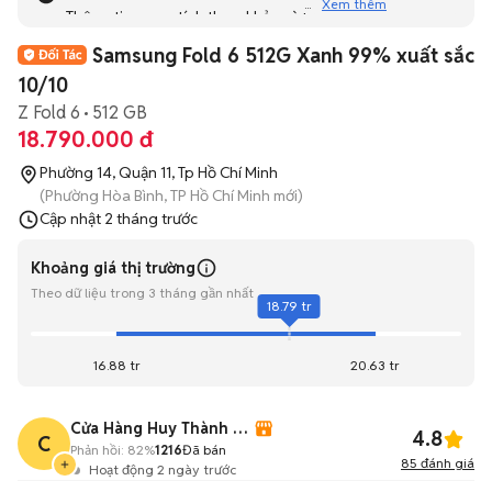
Xem thêm
Thông tin mang tính tham khảo và bạn không thể liên hệ
với người bán. Bạn hãy tham khảo thêm các tin đăng
Samsung Fold 6 512G Xanh 99% xuất sắc
tương tự khác dưới đây nhé!
10/10
Z Fold 6
512 GB
18.790.000 đ
Phường 14, Quận 11, Tp Hồ Chí Minh
(Phường Hòa Bình, TP Hồ Chí Minh mới)
Cập nhật
2 tháng trước
Khoảng giá thị trường
Theo dữ liệu trong 3 tháng gần nhất
18.79 tr
16.88 tr
20.63 tr
Cửa Hàng Huy Thành Luxury
4.8
C
Phản hồi:
82%
1216
Đã bán
85
đánh giá
Hoạt động 2 ngày trước