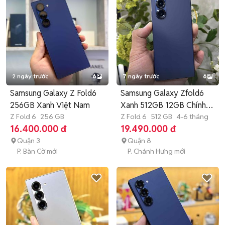
2 ngày trước
6
7 ngày trước
6
Samsung Galaxy Z Fold6
Samsung Galaxy Zfold6
256GB Xanh Việt Nam
Xanh 512GB 12GB Chính
Z Fold 6
256 GB
hãng
Z Fold 6
512 GB
4-6 tháng
16.400.000 đ
19.490.000 đ
Quận 3
Quận 8
P. Bàn Cờ mới
P. Chánh Hưng mới