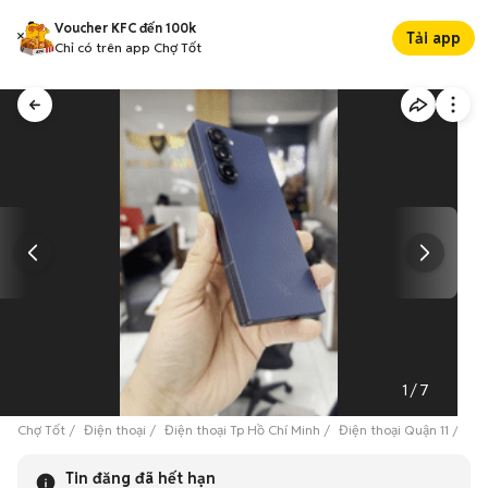
Voucher KFC đến 100k
Tải app
Chỉ có trên app Chợ Tốt
1
/
7
Chợ Tốt
Điện thoại
Điện thoại Tp Hồ Chí Minh
Điện thoại Quận 11
Sam
Tin đăng đã hết hạn