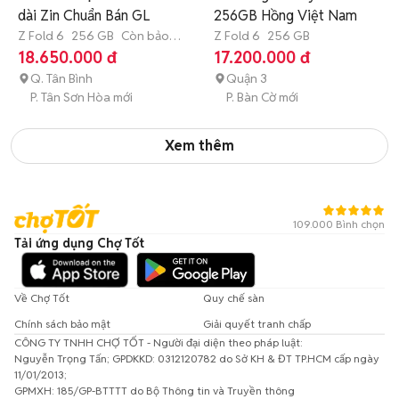
dài Zin Chuẩn Bán GL
256GB Hồng Việt Nam
Z Fold 6
256 GB
Còn bảo
Z Fold 6
256 GB
hành
18.650.000 đ
17.200.000 đ
Q. Tân Bình
Quận 3
P. Tân Sơn Hòa mới
P. Bàn Cờ mới
Xem thêm
109.000 Bình chọn
Tải ứng dụng Chợ Tốt
Về Chợ Tốt
Quy chế sàn
Chính sách bảo mật
Giải quyết tranh chấp
CÔNG TY TNHH CHỢ TỐT - Người đại diện theo pháp luật:
Nguyễn Trọng Tấn; GPDKKD: 0312120782 do Sở KH & ĐT TP.HCM cấp ngày
11/01/2013;
GPMXH: 185/GP-BTTTT do Bộ Thông tin và Truyền thông