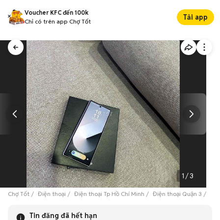
Voucher KFC đến 100k
Tải app
Chỉ có trên app Chợ Tốt
1
/
3
Chợ Tốt
Điện thoại
Điện thoại Tp Hồ Chí Minh
Điện thoại Quận 3
Sam
Tin đăng đã hết hạn