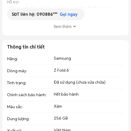
Hỗ trợ :

𝟏.𝐓𝐫𝐚̉ 𝐠𝐨́𝐩 𝟎% 𝐥𝐚̃𝐢 𝐬𝐮𝐚̂́𝐭 bằng thẻ tín dụng lãi suất 0% có phí 
SĐT liên hệ:
090886***
chuyển đổi 

Gọi ngay
2. Hỗ trợ trả góp bằng CMND và bằng lái hoặc căn cước công 
dân có chíp - Hồ sơ đơn giản - Chỉ cần CCCD - Duyệt nhanh 20 
Xem thêm
phút nhận máy ngay. 

🏡 Store 1: 𝟏𝟕𝟓 𝐂𝐚́𝐜𝐡 𝐌𝐚̣𝐧𝐠 𝐓𝐡𝐚́𝐧𝐠 𝟖, 𝐏.𝟓, 𝐐.𝟑, 𝐓𝐏.𝐇𝐂𝐌.
Thông tin chi tiết
Samsung
Hãng
:
Z Fold 6
Dòng máy
:
Đã sử dụng (chưa sửa chữa)
Tình trạng
:
Hết bảo hành
Chính sách bảo hành
:
Xám
Màu sắc
:
256 GB
Dung lượng
:
Việt Nam
Xuất xứ
: