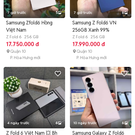
7 giờ trước
5
7 giờ trước
6
Samsung Zfold6 Hồng
Samsung Z Fold6 VN
Việt Nam
256GB Xanh 99%
Z Fold 6
256 GB
Z Fold 6
256 GB
17.750.000 đ
17.990.000 đ
Quận 10
Quận 10
P. Hòa Hưng mới
P. Hòa Hưng mới
4 ngày trước
6
10 ngày trước
6
Z Fold 6 Việt Nam 💥 Bh
Samsung Galaxy Z Fold6