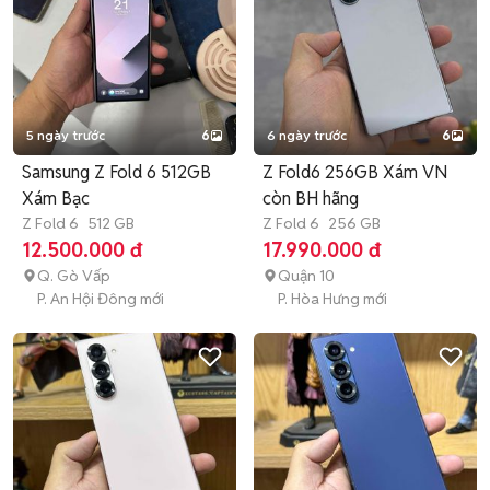
5 ngày trước
6
6 ngày trước
6
Samsung Z Fold 6 512GB
Z Fold6 256GB Xám VN
Xám Bạc
còn BH hãng
Z Fold 6
512 GB
Z Fold 6
256 GB
12.500.000 đ
17.990.000 đ
Q. Gò Vấp
Quận 10
P. An Hội Đông mới
P. Hòa Hưng mới