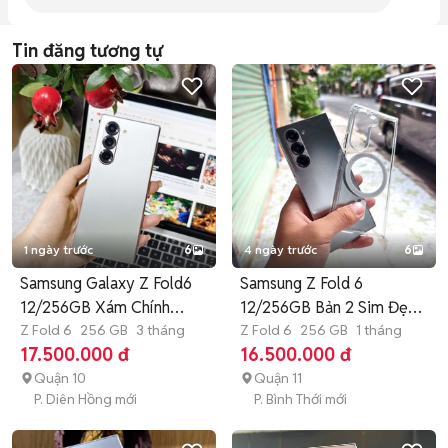
Tin đăng tương tự
1 ngày trước
6
4 ngày trước
6
Samsung Galaxy Z Fold6
Samsung Z Fold 6
12/256GB Xám Chính
12/256GB Bản 2 Sim Đẹp
hãng
Z Fold 6
256 GB
3 tháng
Zin Full
Z Fold 6
256 GB
1 tháng
17.500.000 đ
16.500.000 đ
Quận 10
Quận 11
P. Diên Hồng mới
P. Bình Thới mới