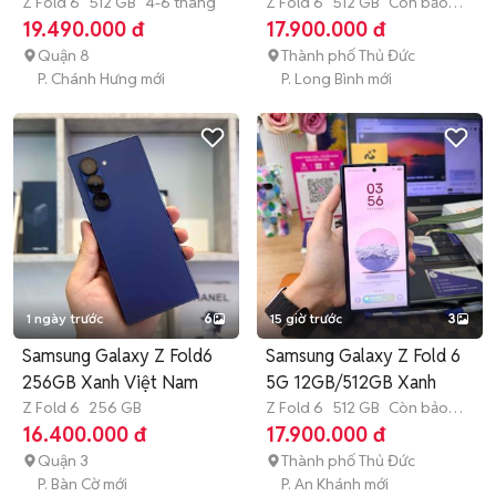
hãng
Z Fold 6
512 GB
4-6 tháng
Z Fold 6
512 GB
Còn bảo
hành
19.490.000 đ
17.900.000 đ
Quận 8
Thành phố Thủ Đức
P. Chánh Hưng mới
P. Long Bình mới
1 ngày trước
6
15 giờ trước
3
Samsung Galaxy Z Fold6
Samsung Galaxy Z Fold 6
256GB Xanh Việt Nam
5G 12GB/512GB Xanh
Z Fold 6
256 GB
Z Fold 6
512 GB
Còn bảo
hành
16.400.000 đ
17.900.000 đ
Quận 3
Thành phố Thủ Đức
P. Bàn Cờ mới
P. An Khánh mới