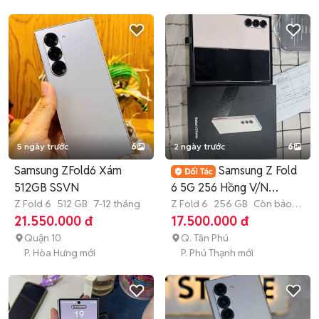
5 ngày trước
6
2 ngày trước
6
Samsung ZFold6 Xám
Samsung Z Fold
512GB SSVN
6 5G 256 Hồng V/N
Z Fold 6
512 GB
7-12 tháng
FULBOX BH T1/2027
Z Fold 6
256 GB
Còn bảo
hành
21.550.000 đ
17.500.000 đ
Quận 10
Q. Tân Phú
P. Hòa Hưng mới
P. Phú Thạnh mới