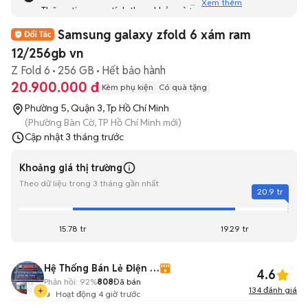
Xem thêm
Thông tin mang tính tham khảo và bạn không thể liên hệ
với người bán. Bạn hãy tham khảo thêm các tin đăng
Samsung galaxy zfold 6 xám ram
tương tự khác dưới đây nhé!
12/256gb vn
Z Fold 6
256 GB
Hết bảo hành
20.900.000 đ
Kèm phụ kiện
Có quà tặng
Phường 5, Quận 3, Tp Hồ Chí Minh
(Phường Bàn Cờ, TP Hồ Chí Minh mới)
Cập nhật
3 tháng trước
Khoảng giá thị trường
Theo dữ liệu trong 3 tháng gần nhất
20.9 tr
15.78 tr
19.29 tr
Hệ Thống Bán Lẻ Điện Thoại SmartPhone Nam Á
4.6
Phản hồi:
92%
808
Đã bán
134
đánh giá
Hoạt động 4 giờ trước