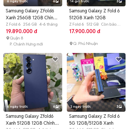
6 ngày trước
6
14 giờ trước
3
Samsung Galaxy ZFold6
Samsung Galaxy Z Fold 6
Xanh 256GB 12GB Chính
512GB Xanh 12GB
Hãng
Z Fold 6
256 GB
4-6 tháng
Z Fold 6
512 GB
Còn bảo
hành
19.890.000 đ
17.900.000 đ
Quận 8
Q. Phú Nhuận
P. Chánh Hưng mới
6 ngày trước
6
2 ngày trước
3
Samsung Galaxy Zfold6
Samsung Galaxy Z Fold 6
Xanh 512GB 12GB Chính
5G 12GB/512GB Xanh