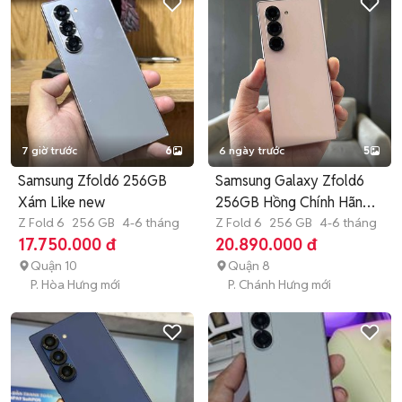
7 giờ trước
6
6 ngày trước
5
Samsung Zfold6 256GB
Samsung Galaxy Zfold6
Xám Like new
256GB Hồng Chính Hãng
Z Fold 6
256 GB
4-6 tháng
99%
Z Fold 6
256 GB
4-6 tháng
17.750.000 đ
20.890.000 đ
Quận 10
Quận 8
P. Hòa Hưng mới
P. Chánh Hưng mới