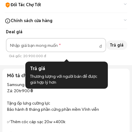
Đối Tác Chợ Tốt
Cam kết hàng đúng mô tả, bảo hành ít nhất 3 tháng, hỗ trợ đổi
Chính sách cửa hàng
trả.
Tìm hiểu thêm
Deal giá
Bảo hành 8 tháng phần cứng
Đổi trả hàng 1 đổi 1 trong 7 ngày
Trả giá
Nhập giá bạn mong muốn
đ
Trả góp tín dụng 0%, CCCD, BLX
Giá gốc:
20.900.000 đ
Trợ giá thu cũ lên đời máy
Trả giá
Mô tả chi tiết
Thương lượng với người bán để được 
giá hợp lý hơn
Samsung Zfold 6 xám 256 VN 

Zá: 20tr900🍍

Tặng ốp lưng cường lực 

Bảo hành 8 tháng phần cứng phần mềm Vĩnh viễn 

✅Thêm cóc cáp sạc 20w +400k
