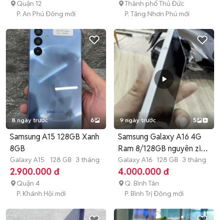
Quận 12
Thành phố Thủ Đức
P. An Phú Đông mới
P. Tăng Nhơn Phú mới
8 ngày trước
6
9 ngày trước
5
Samsung A15 128GB Xanh
Samsung Galaxy A16 4G
8GB
Ram 8/128GB nguyên zin
Galaxy A15
128 GB
3 tháng
đẹp
Galaxy A16
128 GB
3 tháng
2.900.000 đ
4.000.000 đ
Quận 4
Q. Bình Tân
P. Khánh Hội mới
P. Bình Trị Đông mới