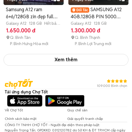
Samsung A12 ram
SAMSUNG A12
6+6/128GB zin đẹp full
4GB.128GB PIN 5000
chức năng
Galaxy A12
128 GB
Hết bảo
2SIM ZIN ĐẸP
Galaxy A12
128 GB
hành
1.650.000 đ
1.300.000 đ
Q. Bình Tân
Q. Bình Thạnh
P. Bình Hưng Hòa mới
P. Bình Lợi Trung mới
Xem thêm
109.000 Bình chọn
Tải ứng dụng Chợ Tốt
Về Chợ Tốt
Quy chế sàn
Chính sách bảo mật
Giải quyết tranh chấp
CÔNG TY TNHH CHỢ TỐT - Người đại diện theo pháp luật:
Nguyễn Trọng Tấn; GPDKKD: 0312120782 do Sở KH & ĐT TP.HCM cấp ngày