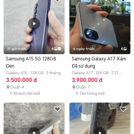
21 giờ trước
6
6 ngày trước
6
Samsung A15 5G 128GB
Samsung Galaxy A17 Xám
Đen
Đã sử dụng
Galaxy A15
128 GB
3 tháng
Galaxy A17
128 GB
7-12
tháng
3.500.000 đ
3.900.000 đ
Quận 4
Quận 7
P. Khánh Hội mới
P. Tân Hưng mới