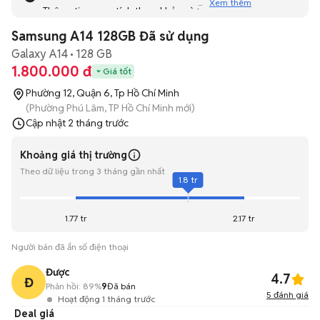
Xem thêm
Thông tin mang tính tham khảo và bạn không thể liên hệ
với người bán. Bạn hãy tham khảo thêm các tin đăng
Samsung A14 128GB Đã sử dụng
tương tự khác dưới đây nhé!
Galaxy A14
128 GB
1.800.000 đ
Giá tốt
Phường 12, Quận 6, Tp Hồ Chí Minh
(Phường Phú Lâm, TP Hồ Chí Minh mới)
Cập nhật
2 tháng trước
Khoảng giá thị trường
Theo dữ liệu trong 3 tháng gần nhất
1.8 tr
1.77 tr
2.17 tr
Người bán đã ẩn số điện thoại
Được
4.7
Đ
Phản hồi:
89%
9
Đã bán
5
đánh giá
Hoạt động 1 tháng trước
Deal giá