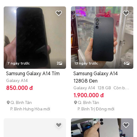
7 ngày trước
2
13 ngày trước
6
Samsung Galaxy A14 Tím
Samsung Galaxy A14
Galaxy A14
128GB Đen
850.000 đ
Galaxy A14
128 GB
Còn bảo
hành
1.900.000 đ
Q. Bình Tân
Q. Bình Tân
P. Bình Hưng Hòa mới
P. Bình Trị Đông mới