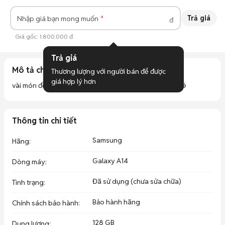
Trả giá
Nhập giá bạn mong muốn
đ
Giá gốc:
1.800.000 đ
Trả giá
Mô tả chi tiết
Thương lượng với người bán để được 
giá hợp lý hơn
vài món đồ dư không dùng nên bán lại, ae cần cứ ib nhé
Thông tin chi tiết
Samsung
Hãng
:
Galaxy A14
Dòng máy
:
Đã sử dụng (chưa sửa chữa)
Tình trạng
:
Bảo hành hãng
Chính sách bảo hành
:
128 GB
Dung lượng
: