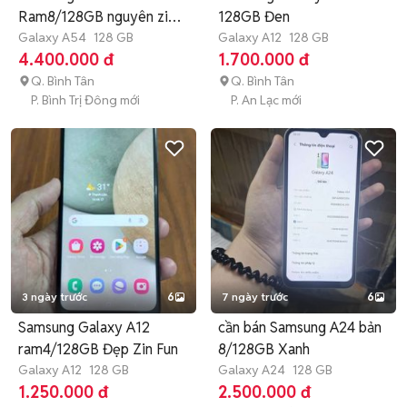
Ram8/128GB nguyên zin
128GB Đen
đẹp full BH3T
Galaxy A54
128 GB
Galaxy A12
128 GB
4.400.000 đ
1.700.000 đ
Q. Bình Tân
Q. Bình Tân
P. Bình Trị Đông mới
P. An Lạc mới
3 ngày trước
6
7 ngày trước
6
Samsung Galaxy A12
cần bán Samsung A24 bản
ram4/128GB Đẹp Zin Fun
8/128GB Xanh
Galaxy A12
128 GB
Galaxy A24
128 GB
1.250.000 đ
2.500.000 đ