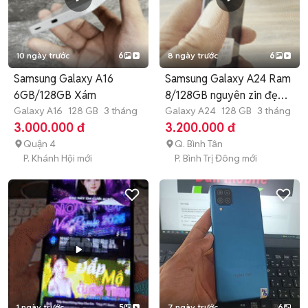
10 ngày trước
6
8 ngày trước
6
Samsung Galaxy A16
Samsung Galaxy A24 Ram
6GB/128GB Xám
8/128GB nguyên zin đẹp
Galaxy A16
128 GB
3 tháng
BH3T
Galaxy A24
128 GB
3 tháng
3.000.000 đ
3.200.000 đ
Quận 4
Q. Bình Tân
P. Khánh Hội mới
P. Bình Trị Đông mới
1 ngày trước
5
7 ngày trước
6