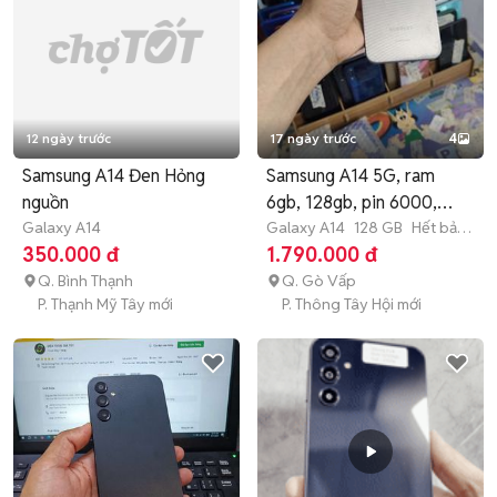
12 ngày trước
17 ngày trước
4
Samsung A14 Đen Hỏng
Samsung A14 5G, ram
nguồn
6gb, 128gb, pin 6000,
Galaxy A14
NFC
Galaxy A14
128 GB
Hết bảo
hành
350.000 đ
1.790.000 đ
Q. Bình Thạnh
Q. Gò Vấp
P. Thạnh Mỹ Tây mới
P. Thông Tây Hội mới