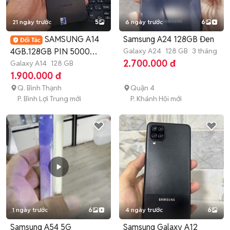
21 ngày trước
5
6 ngày trước
6
SAMSUNG A14
Samsung A24 128GB Đen
4GB.128GB PIN 5000
Galaxy A24
128 GB
3 tháng
2.700.000 đ
ZIN ĐẸP FULL CN
Galaxy A14
128 GB
1.900.000 đ
Q. Bình Thạnh
Quận 4
P. Bình Lợi Trung mới
P. Khánh Hội mới
1 ngày trước
6
4 ngày trước
6
Samsung A54 5G
Samsung Galaxy A12