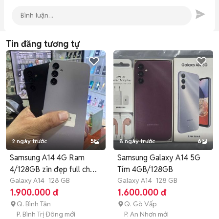
Tin đăng tương tự
2 ngày trước
5
8 ngày trước
6
Samsung A14 4G Ram
Samsung Galaxy A14 5G
4/128GB zin đẹp full chức
Tím 4GB/128GB
năng
Galaxy A14
128 GB
Galaxy A14
128 GB
1.900.000 đ
1.600.000 đ
Q. Bình Tân
Q. Gò Vấp
P. Bình Trị Đông mới
P. An Nhơn mới