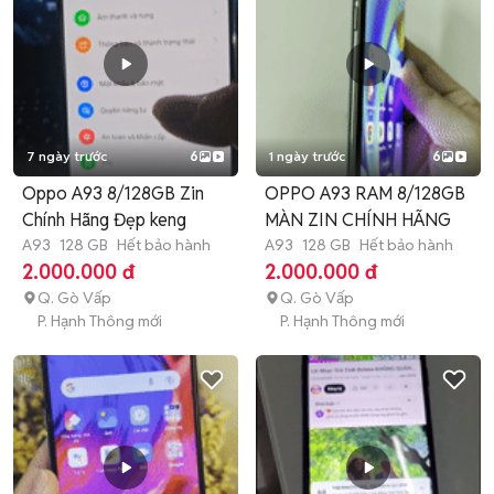
7 ngày trước
6
1 ngày trước
6
Oppo A93 8/128GB Zin
OPPO A93 RAM 8/128GB
Chính Hãng Đẹp keng
MÀN ZIN CHÍNH HÃNG
A93
128 GB
Hết bảo hành
A93
128 GB
Hết bảo hành
2.000.000 đ
2.000.000 đ
Q. Gò Vấp
Q. Gò Vấp
P. Hạnh Thông mới
P. Hạnh Thông mới