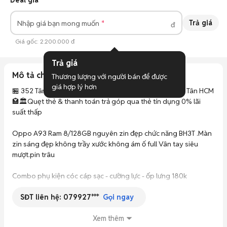
Deal giá
Trả giá
Nhập giá bạn mong muốn
đ
Giá gốc:
2.200.000 đ
Trả giá
Mô tả chi tiết
Thương lượng với người bán để được 
giá hợp lý hơn
🏪 352 Tân Hoà Đông Phường Bình Trị Đông Quận Bình Tân HCM

🏩🏛️Quẹt thẻ & thanh toán trả góp qua thẻ tín dụng 0% lãi 
suất thấp

Oppo A93 Ram 8/128GB nguyên zin đẹp chức năng BH3T .Màn 
zin sáng đẹp không trầy xước không ám ố full Vân tay siêu 
mượt.pin trâu 

Combo phụ kiện cóc cáp sạc - cường lực - ốp lưng 180k

SĐT liên hệ:
079927***
✅Bao test 1 tuần Lỗi 1 đổi 1 

Gọi ngay
✅Bảo hành máy 3 tháng phần cứng 

✅Màn hình cảm ứng bao Test 7 ngày 

Xem thêm