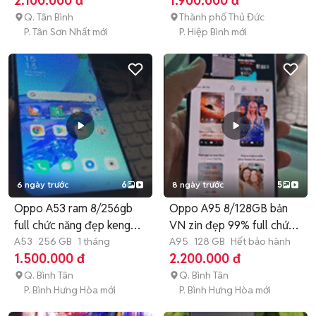
2.100.000 đ
1.900.000 đ
Q. Tân Bình
Thành phố Thủ Đức
P. Tân Sơn Nhất mới
P. Hiệp Bình mới
6 ngày trước
6
8 ngày trước
5
Oppo A53 ram 8/256gb
Oppo A95 8/128GB bản
full chức năng đẹp keng
VN zin đẹp 99% full chức
99%
A53
256 GB
1 tháng
năng
A95
128 GB
Hết bảo hành
1.500.000 đ
2.200.000 đ
Q. Bình Tân
Q. Bình Tân
P. Bình Hưng Hòa mới
P. Bình Hưng Hòa mới