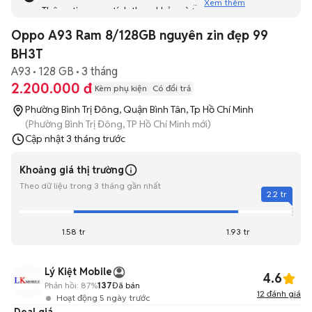
Xem thêm
Thông tin mang tính tham khảo và bạn không thể liên hệ
với người bán. Bạn hãy tham khảo thêm các tin đăng
Oppo A93 Ram 8/128GB nguyên zin đẹp 99
tương tự khác dưới đây nhé!
BH3T
A93
128 GB
3 tháng
2.200.000 đ
Kèm phụ kiện
Có đổi trả
Phường Bình Trị Đông, Quận Bình Tân, Tp Hồ Chí Minh
(Phường Bình Trị Đông, TP Hồ Chí Minh mới)
Cập nhật
3 tháng trước
Khoảng giá thị trường
Theo dữ liệu trong 3 tháng gần nhất
2.2 tr
1.58 tr
1.93 tr
Lý Kiệt Mobile
4.6
Phản hồi:
87%
137
Đã bán
12
đánh giá
Hoạt động 5 ngày trước