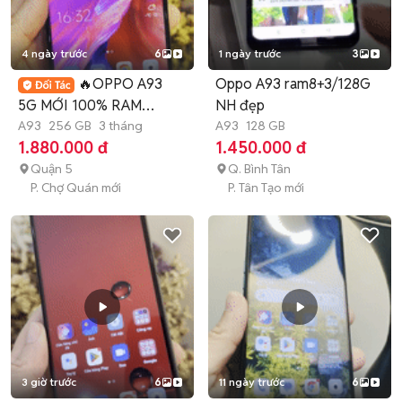
4 ngày trước
6
1 ngày trước
3
🔥OPPO A93
Oppo A93 ram8+3/128G
5G MỚI 100% RAM
NH đẹp
12GB-256GB ĐẸP MƯỢT
A93
256 GB
3 tháng
A93
128 GB
1.880.000 đ
1.450.000 đ
MÀ🔥
Quận 5
Q. Bình Tân
P. Chợ Quán mới
P. Tân Tạo mới
3 giờ trước
6
11 ngày trước
6