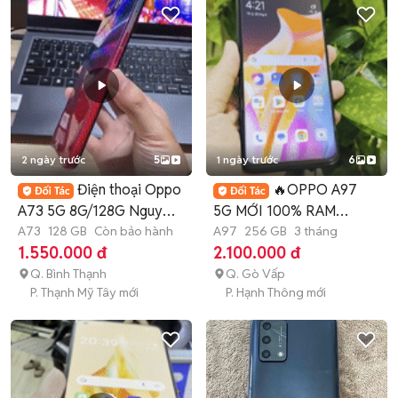
2 ngày trước
5
1 ngày trước
6
Điện thoại Oppo
🔥OPPO A97
A73 5G 8G/128G Nguyên
5G MỚI 100% RAM
Zin Đẹp Keng
A73
128 GB
Còn bảo hành
12GB-256GB ĐẸP MẠNH
A97
256 GB
3 tháng
1.550.000 đ
2.100.000 đ
MẼ🔥
Q. Bình Thạnh
Q. Gò Vấp
P. Thạnh Mỹ Tây mới
P. Hạnh Thông mới