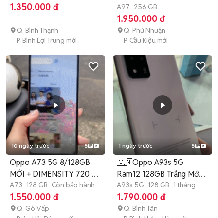
1.350.000 đ
A97
256 GB
1.950.000 đ
Q. Bình Thạnh
Q. Phú Nhuận
P. Bình Lợi Trung mới
P. Cầu Kiệu mới
10 ngày trước
5
1 ngày trước
5
Oppo A73 5G 8/128GB
🇻🇳Oppo A93s 5G
MỚI + DIMENSITY 720 8
Ram12 128GB Trắng Mới
NHÂN
A73
128 GB
Còn bảo hành
BH 1 tháng
A93s 5G
128 GB
1 tháng
1.550.000 đ
1.790.000 đ
Q. Gò Vấp
Q. Bình Tân