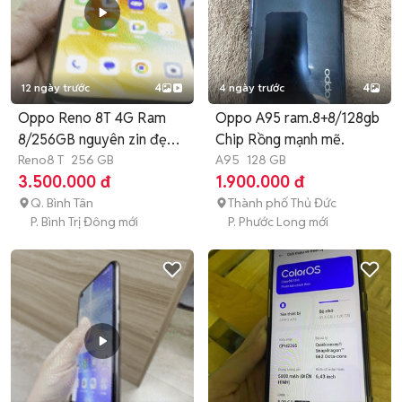
12 ngày trước
4
4 ngày trước
4
Oppo Reno 8T 4G Ram
Oppo A95 ram.8+8/128gb
8/256GB nguyên zin đẹp
Chip Rồng mạnh mẽ.
99 BH3T
Reno8 T
256 GB
A95
128 GB
3.500.000 đ
1.900.000 đ
Q. Bình Tân
Thành phố Thủ Đức
P. Bình Trị Đông mới
P. Phước Long mới