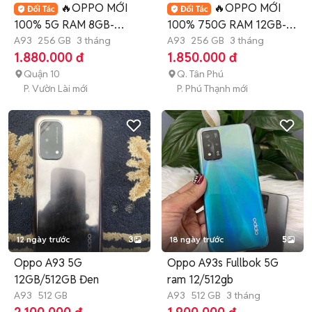
🔥OPPO MỚI
🔥OPPO MỚI
100% 5G RAM 8GB-
100% 750G RAM 12GB-
256GB ĐẸP-MẠNH MẼ🔥
A93
256 GB
3 tháng
256GB ĐẸP MƯỢT MÀ🔥
A93
256 GB
3 tháng
1.880.000 đ
1.850.000 đ
Quận 10
Q. Tân Phú
P. Vườn Lài mới
P. Phú Thạnh mới
12 ngày trước
3
18 ngày trước
5
Oppo A93 5G
Oppo A93s Fullbok 5G
12GB/512GB Đen
ram 12/512gb
A93
512 GB
A93
512 GB
3 tháng