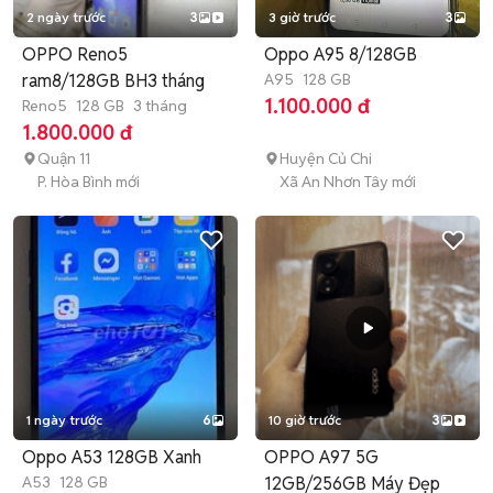
2 ngày trước
3
3 giờ trước
3
OPPO Reno5
Oppo A95 8/128GB
ram8/128GB BH3 tháng
A95
128 GB
1.100.000 đ
Reno5
128 GB
3 tháng
1.800.000 đ
Quận 11
Huyện Củ Chi
P. Hòa Bình mới
Xã An Nhơn Tây mới
1 ngày trước
6
10 giờ trước
3
Oppo A53 128GB Xanh
OPPO A97 5G
A53
128 GB
12GB/256GB Máy Đẹp