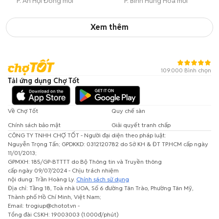
P. An Hội Đông mới
P. Bình Hưng Hòa mới
Xem thêm
109.000 Bình chọn
Tải ứng dụng Chợ Tốt
Về Chợ Tốt
Quy chế sàn
Chính sách bảo mật
Giải quyết tranh chấp
CÔNG TY TNHH CHỢ TỐT - Người đại diện theo pháp luật:
Nguyễn Trọng Tấn; GPDKKD: 0312120782 do Sở KH & ĐT TP.HCM cấp ngày
11/01/2013;
GPMXH: 185/GP-BTTTT do Bộ Thông tin và Truyền thông
cấp ngày 09/07/2024 - Chịu trách nhiệm
nội dung: Trần Hoàng Ly.
Chính sách sử dụng
Địa chỉ: Tầng 18, Toà nhà UOA, Số 6 đường Tân Trào, Phường Tân Mỹ,
Thành phố Hồ Chí Minh, Việt Nam;
Email: trogiup@chotot.vn -
Tổng đài CSKH: 19003003 (1.000đ/phút)