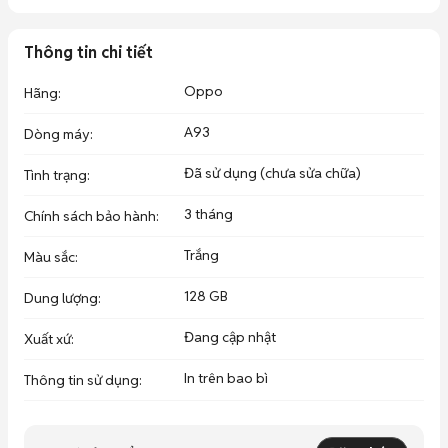
Điện thoại Oppo màu trắng hoặc xám, thiết kế hiện đại, camera 
chụp ảnh đẹp. 

Thông tin chi tiết
 - Màn hình hiển thị sắc nét. 

 - Pin dùng lâu, hiệu năng ổn định. 

Oppo
Hãng
:
 - Phù hợp nhu cầu sử dụng hàng ngày.
A93
Dòng máy
:
Đã sử dụng (chưa sửa chữa)
Tình trạng
:
3 tháng
Chính sách bảo hành
:
Trắng
Màu sắc
:
128 GB
Dung lượng
:
Đang cập nhật
Xuất xứ
:
In trên bao bì
Thông tin sử dụng
: