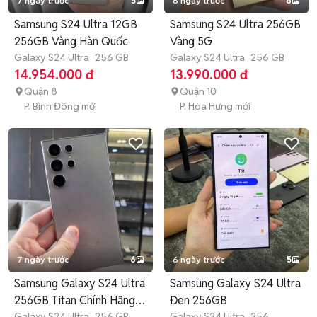
7 ngày trước
5
6 ngày trước
6
Samsung S24 Ultra 12GB
Samsung S24 Ultra 256GB
256GB Vàng Hàn Quốc
Vàng 5G
Galaxy S24 Ultra
256 GB
Galaxy S24 Ultra
256 GB
14.954.000 đ
13.990.000 đ
Quận 8
Quận 10
P. Bình Đông mới
P. Hòa Hưng mới
7 ngày trước
6
6 ngày trước
5
Samsung Galaxy S24 Ultra
Samsung Galaxy S24 Ultra
256GB Titan Chính Hãng
Đen 256GB
Galaxy S24 Ultra
256 GB
4-
Galaxy S24 Ultra
256