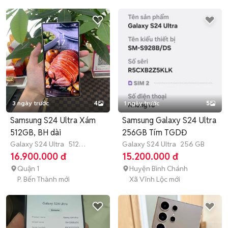
3 ngày trước
4
1 ngày trước
5
Samsung S24 Ultra Xám
Samsung Galaxy S24 Ultra
512GB, BH dài
256GB Tím TGDĐ
Galaxy S24 Ultra
512
Galaxy S24 Ultra
256 GB
GB
Còn bảo hành
16.900.000 đ
15.200.000 đ
Quận 1
Huyện Bình Chánh
P. Bến Thành mới
Xã Vĩnh Lộc mới