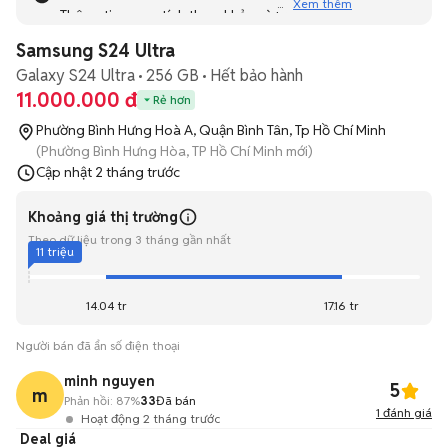
Xem thêm
Thông tin mang tính tham khảo và bạn không thể liên hệ
với người bán. Bạn hãy tham khảo thêm các tin đăng
Samsung S24 Ultra
tương tự khác dưới đây nhé!
Galaxy S24 Ultra
256 GB
Hết bảo hành
11.000.000 đ
Rẻ hơn
Phường Bình Hưng Hoà A, Quận Bình Tân, Tp Hồ Chí Minh
(Phường Bình Hưng Hòa, TP Hồ Chí Minh mới)
Cập nhật
2 tháng trước
Khoảng giá thị trường
Theo dữ liệu trong 3 tháng gần nhất
11 triệu
14.04 tr
17.16 tr
Người bán đã ẩn số điện thoại
minh nguyen
5
m
Phản hồi:
87%
33
Đã bán
1
đánh giá
Hoạt động 2 tháng trước
Deal giá