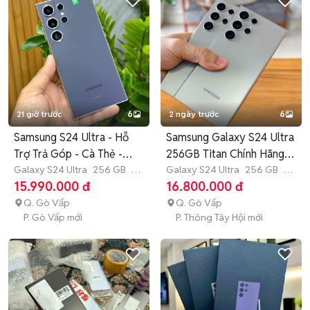
21 giờ trước
6
2 ngày trước
6
Samsung S24 Ultra - Hỗ
Samsung Galaxy S24 Ultra
Trợ Trả Góp - Cà Thẻ -
256GB Titan Chính Hãng
SHIP
Galaxy S24 Ultra
256 GB
4-
VN
Galaxy S24 Ultra
256 GB
4-
6 tháng
6 tháng
15.990.000 đ
16.800.000 đ
Q. Gò Vấp
Q. Gò Vấp
P. Gò Vấp mới
P. Thông Tây Hội mới