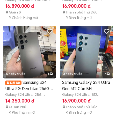
VN
6 tháng
GB
Còn bảo hành
16.890.000 đ
16.900.000 đ
Quận 8
Thành phố Thủ Đức
P. Chánh Hưng mới
P. Bình Trưng mới
5 ngày trước
6
3 ngày trước
4
Samsung S24
Samsung Galaxy S24 Ultra
Ultra 5G Đen titan 256G
Đen 512 Còn BH
Mỹ 2 sim
Galaxy S24 Ultra
256
Galaxy S24 Ultra
512
GB
Còn bảo hành
GB
Còn bảo hành
14.350.000 đ
16.900.000 đ
Q. Tân Phú
Thành phố Thủ Đức
P. Phú Thạnh mới
P. Bình Trưng mới