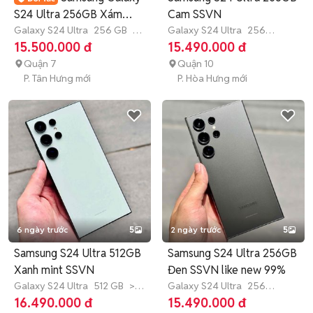
S24 Ultra 256GB Xám
Cam SSVN
98%
Galaxy S24 Ultra
256 GB
3
Galaxy S24 Ultra
256
tháng
GB
>12 tháng
15.500.000 đ
15.490.000 đ
Quận 7
Quận 10
P. Tân Hưng mới
P. Hòa Hưng mới
6 ngày trước
5
2 ngày trước
5
Samsung S24 Ultra 512GB
Samsung S24 Ultra 256GB
Xanh mint SSVN
Đen SSVN like new 99%
Galaxy S24 Ultra
512 GB
>12
Galaxy S24 Ultra
256
tháng
GB
>12 tháng
16.490.000 đ
15.490.000 đ