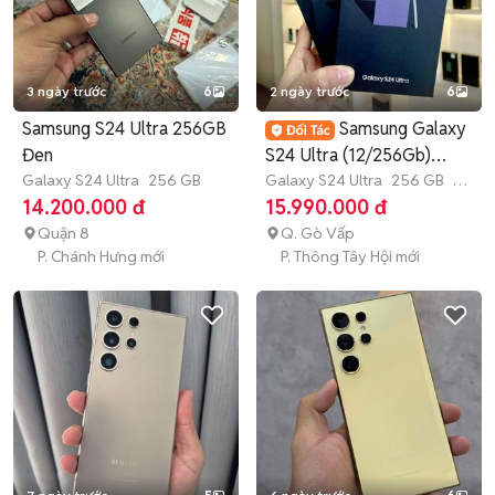
3 ngày trước
6
2 ngày trước
6
Samsung S24 Ultra 256GB
Samsung Galaxy
Đen
S24 Ultra (12/256Gb)
Galaxy S24 Ultra
256 GB
New Fullbox
Galaxy S24 Ultra
256 GB
7-
12 tháng
14.200.000 đ
15.990.000 đ
Quận 8
Q. Gò Vấp
P. Chánh Hưng mới
P. Thông Tây Hội mới