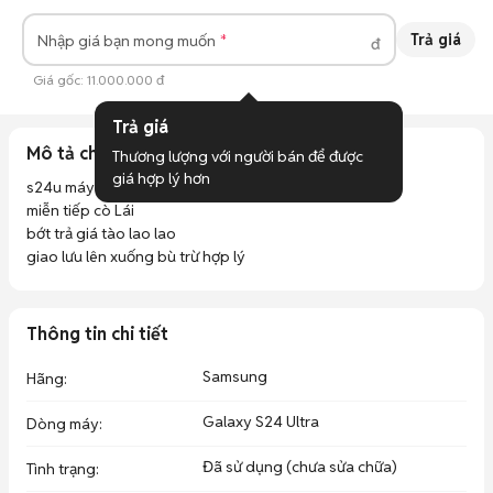
Trả giá
Nhập giá bạn mong muốn
đ
Giá gốc:
11.000.000 đ
Trả giá
Mô tả chi tiết
Thương lượng với người bán để được 
giá hợp lý hơn
s24u máy đã ẩn knox full chưc năng chỉ ko reset 

miễn tiếp cò Lái 

bớt trả giá tào lao lao 

giao lưu lên xuống bù trừ hợp lý
Thông tin chi tiết
Samsung
Hãng
:
Galaxy S24 Ultra
Dòng máy
:
Đã sử dụng (chưa sửa chữa)
Tình trạng
: