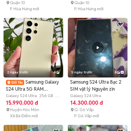
Quận 10
Quận 10
P. Hòa Hưng mới
P. Hòa Hưng mới
2 ngày trước
6
5 ngày trước
6
Samsung Galaxy
Samsung S24 Ultra Bạc 2
S24 Ultra 5G RAM
SIM vật lý Nguyên zin
12/256GB
Galaxy S24 Ultra
256 GB
4-
Galaxy S24 Ultra
6 tháng
15.990.000 đ
14.300.000 đ
Huyện Hóc Môn
Q. Gò Vấp
Xã Bà Điểm mới
P. Gò Vấp mới