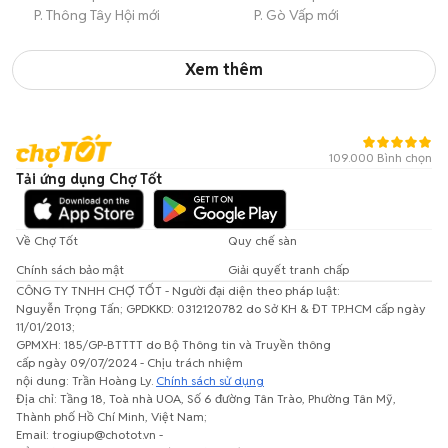
P. Thông Tây Hội mới
P. Gò Vấp mới
Xem thêm
109.000 Bình chọn
Tải ứng dụng Chợ Tốt
Về Chợ Tốt
Quy chế sàn
Chính sách bảo mật
Giải quyết tranh chấp
CÔNG TY TNHH CHỢ TỐT - Người đại diện theo pháp luật:
Nguyễn Trọng Tấn; GPDKKD: 0312120782 do Sở KH & ĐT TP.HCM cấp ngày
11/01/2013;
GPMXH: 185/GP-BTTTT do Bộ Thông tin và Truyền thông
cấp ngày 09/07/2024 - Chịu trách nhiệm
nội dung: Trần Hoàng Ly.
Chính sách sử dụng
Địa chỉ: Tầng 18, Toà nhà UOA, Số 6 đường Tân Trào, Phường Tân Mỹ,
Thành phố Hồ Chí Minh, Việt Nam;
Email: trogiup@chotot.vn -