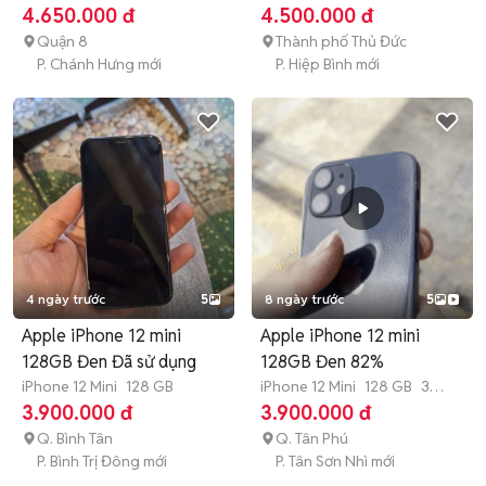
tháng
4.650.000 đ
4.500.000 đ
Quận 8
Thành phố Thủ Đức
P. Chánh Hưng mới
P. Hiệp Bình mới
4 ngày trước
5
8 ngày trước
5
Apple iPhone 12 mini
Apple iPhone 12 mini
128GB Đen Đã sử dụng
128GB Đen 82%
iPhone 12 Mini
128 GB
iPhone 12 Mini
128 GB
3
tháng
3.900.000 đ
3.900.000 đ
Q. Bình Tân
Q. Tân Phú
P. Bình Trị Đông mới
P. Tân Sơn Nhì mới