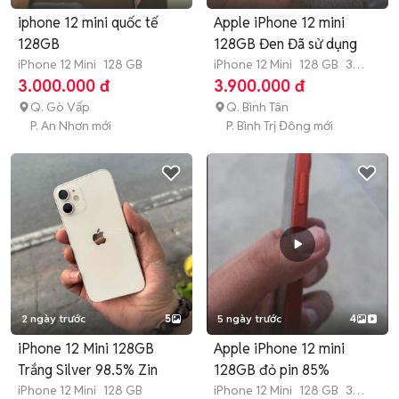
iphone 12 mini quốc tế
Apple iPhone 12 mini
128GB
128GB Đen Đã sử dụng
iPhone 12 Mini
128 GB
iPhone 12 Mini
128 GB
3
tháng
3.000.000 đ
3.900.000 đ
Q. Gò Vấp
Q. Bình Tân
P. An Nhơn mới
P. Bình Trị Đông mới
2 ngày trước
5
5 ngày trước
4
iPhone 12 Mini 128GB
Apple iPhone 12 mini
Trắng Silver 98.5% Zin
128GB đỏ pin 85%
iPhone 12 Mini
128 GB
iPhone 12 Mini
128 GB
3