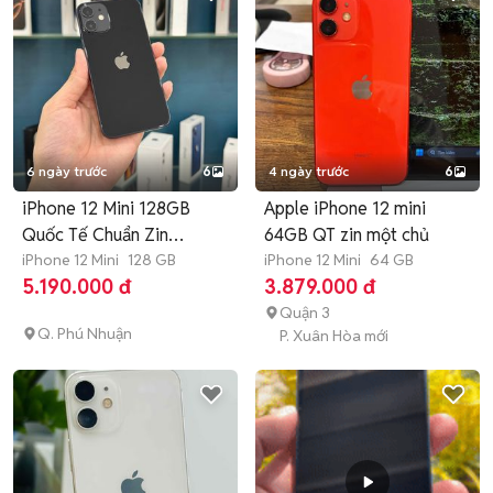
6 ngày trước
6
4 ngày trước
6
iPhone 12 Mini 128GB
Apple iPhone 12 mini
Quốc Tế Chuẩn Zin
64GB QT zin một chủ
Nguyên Bản
iPhone 12 Mini
128 GB
iPhone 12 Mini
64 GB
5.190.000 đ
3.879.000 đ
Quận 3
Q. Phú Nhuận
P. Xuân Hòa mới