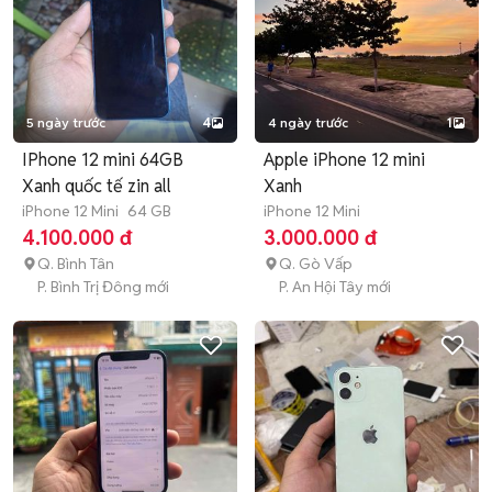
5 ngày trước
4
4 ngày trước
1
IPhone 12 mini 64GB
Apple iPhone 12 mini
Xanh quốc tế zin all
Xanh
iPhone 12 Mini
64 GB
iPhone 12 Mini
4.100.000 đ
3.000.000 đ
Q. Bình Tân
Q. Gò Vấp
P. Bình Trị Đông mới
P. An Hội Tây mới