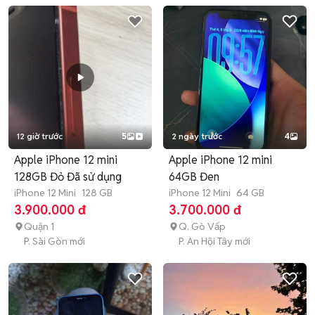
12 giờ trước
5
2 ngày trước
4
Apple iPhone 12 mini
Apple iPhone 12 mini
128GB Đỏ Đã sử dụng
64GB Đen
iPhone 12 Mini
128 GB
iPhone 12 Mini
64 GB
3.900.000 đ
3.700.000 đ
Quận 1
Q. Gò Vấp
P. Sài Gòn mới
P. An Hội Tây mới