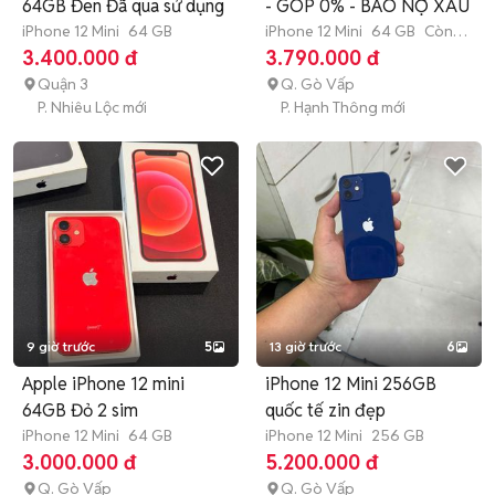
64GB Đen Đã qua sử dụng
- GÓP 0% - BAO NỢ XẤU
iPhone 12 Mini
64 GB
iPhone 12 Mini
64 GB
Còn
bảo hành
3.400.000 đ
3.790.000 đ
Quận 3
Q. Gò Vấp
P. Nhiêu Lộc mới
P. Hạnh Thông mới
9 giờ trước
5
13 giờ trước
6
Apple iPhone 12 mini
iPhone 12 Mini 256GB
64GB Đỏ 2 sim
quốc tế zin đẹp
iPhone 12 Mini
64 GB
iPhone 12 Mini
256 GB
3.000.000 đ
5.200.000 đ
Q. Gò Vấp
Q. Gò Vấp