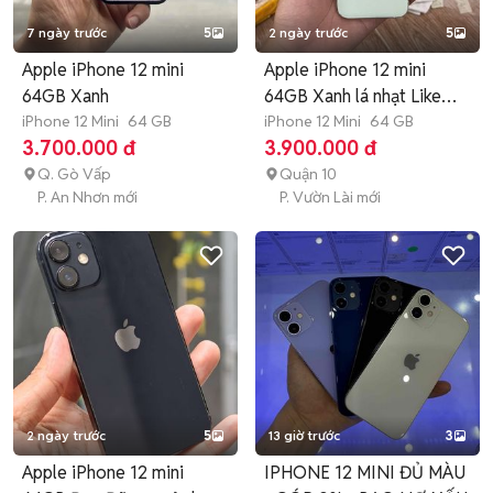
7 ngày trước
5
2 ngày trước
5
Apple iPhone 12 mini
Apple iPhone 12 mini
64GB Xanh
64GB Xanh lá nhạt Like
iPhone 12 Mini
64 GB
New
iPhone 12 Mini
64 GB
3.700.000 đ
3.900.000 đ
Q. Gò Vấp
Quận 10
P. An Nhơn mới
P. Vườn Lài mới
2 ngày trước
5
13 giờ trước
3
Apple iPhone 12 mini
IPHONE 12 MINI ĐỦ MÀU