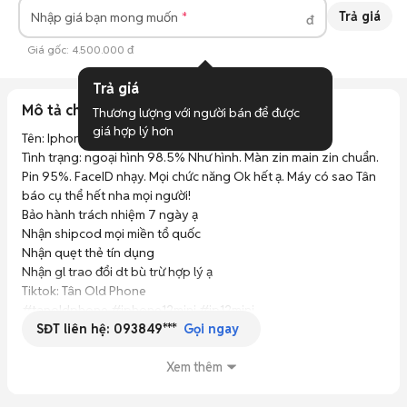
Trả giá
Nhập giá bạn mong muốn
đ
Giá gốc:
4.500.000 đ
Trả giá
Mô tả chi tiết
Thương lượng với người bán để được 
giá hợp lý hơn
Tên: Iphone 12 Mini Xanh đen 128gb QT Hàn 

Tình trạng: ngoại hình 98.5% Như hình. Màn zin main zin chuẩn. 
Pin 95%. FaceID nhạy. Mọi chức năng Ok hết ạ. Máy có sao Tân 
báo cụ thể hết nha mọi người! 

Bảo hành trách nhiệm 7 ngày ạ

Nhận shipcod mọi miền tổ quốc

Nhận quẹt thẻ tín dụng 

Nhận gl trao đổi dt bù trừ hợp lý ạ

Tiktok: Tân Old Phone

#tanoldphone #iphone12mini #ip12mini  
SĐT liên hệ:
093849***
Gọi ngay
Xem thêm