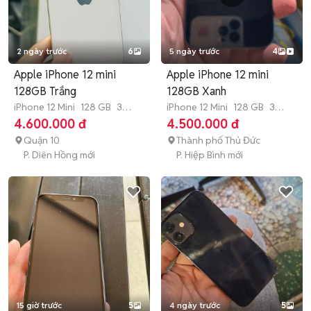
2 ngày trước
6
5 ngày trước
4
Apple iPhone 12 mini
Apple iPhone 12 mini
128GB Trắng
128GB Xanh
iPhone 12 Mini
128 GB
3
iPhone 12 Mini
128 GB
3
tháng
tháng
4.600.000 đ
4.500.000 đ
Quận 10
Thành phố Thủ Đức
P. Diên Hồng mới
P. Hiệp Bình mới
15 giờ trước
5
4 ngày trước
5