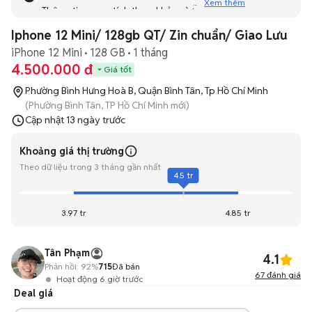
Xem thêm
Thông tin mang tính tham khảo và bạn không thể liên hệ
với người bán. Bạn hãy tham khảo thêm các tin đăng
Iphone 12 Mini/ 128gb QT/ Zin chuẩn/ Giao Lưu
tương tự khác dưới đây nhé!
iPhone 12 Mini
128 GB
1 tháng
4.500.000 đ
Giá tốt
Phường Bình Hưng Hoà B, Quận Bình Tân, Tp Hồ Chí Minh
(Phường Bình Tân, TP Hồ Chí Minh mới)
Cập nhật
13 ngày trước
Khoảng giá thị trường
Theo dữ liệu trong 3 tháng gần nhất
4.5 tr
3.97 tr
4.85 tr
Tân Phạm
4.1
Phản hồi:
92%
715
Đã bán
67
đánh giá
Hoạt động 6 giờ trước
Deal giá