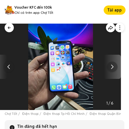
Voucher KFC đến 100k
Tải app
Chỉ có trên app Chợ Tốt
1
/
6
Chợ Tốt
Điện thoại
Điện thoại Tp Hồ Chí Minh
Điện thoại Quận Bình Tâ
Tin đăng đã hết hạn