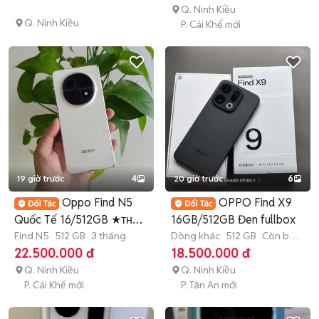
Q. Ninh Kiều
Q. Ninh Kiều
P. Cái Khế mới
19 giờ trước
4
20 giờ trước
6
Oppo Find N5
OPPO Find X9
Quốc Tế 16/512GB ★ᴛʜᴜ
16GB/512GB Đen fullbox
ᴆᴛ ᴄᴜ̃★
Find N5
512 GB
3 tháng
Dòng khác
512 GB
Còn bảo
hành
22.500.000 đ
18.500.000 đ
Q. Ninh Kiều
Q. Ninh Kiều
P. Cái Khế mới
P. Tân An mới