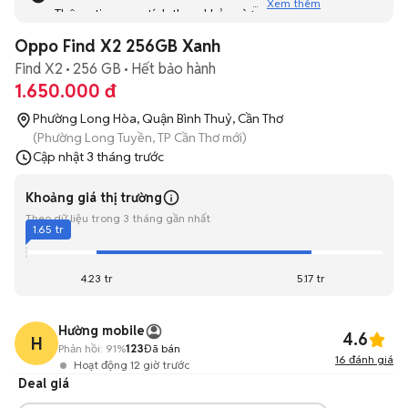
Xem thêm
Thông tin mang tính tham khảo và bạn không thể liên hệ
với người bán. Bạn hãy tham khảo thêm các tin đăng
Oppo Find X2 256GB Xanh
tương tự khác dưới đây nhé!
Find X2
256 GB
Hết bảo hành
1.650.000 đ
Phường Long Hòa, Quận Bình Thuỷ, Cần Thơ
(Phường Long Tuyền, TP Cần Thơ mới)
Cập nhật
3 tháng trước
Khoảng giá thị trường
Theo dữ liệu trong 3 tháng gần nhất
1.65 tr
4.23 tr
5.17 tr
Hường mobile
4.6
H
Phản hồi:
91%
123
Đã bán
16
đánh giá
Hoạt động 12 giờ trước
Deal giá