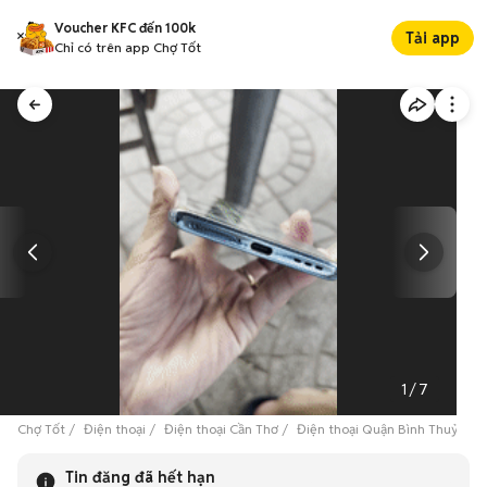
Voucher KFC đến 100k
Tải app
Chỉ có trên app Chợ Tốt
1
/
7
Chợ Tốt
Điện thoại
Điện thoại Cần Thơ
Điện thoại Quận Bình Thuỷ
O
Tin đăng đã hết hạn