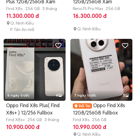
Plus 12GB/256GB Xám
12GB/256GB Xám
Find X8s
256 GB
3 tháng
Reno15 Pro Max
256 GB
11.300.000 đ
16.300.000 đ
Q. Ninh Kiều
Q. Ninh Kiều
P. Tân An mới
6 ngày trước
6
7 ngày trước
5
Oppo Find X8s Plus( Find
Oppo Find X8s
X8s+ ) 12/256 Fullbox
12GB/256GB Fullbox
Find X8s+
256 GB
3 tháng
Find X8s
256 GB
10.900.000 đ
10.990.000 đ
Q. Ninh Kiều