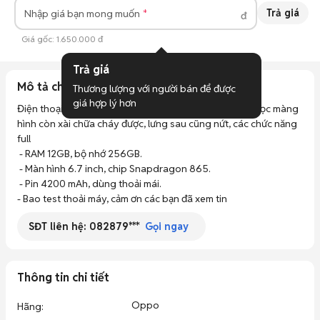
Trả giá
Nhập giá bạn mong muốn
đ
Giá gốc:
1.650.000 đ
Trả giá
Mô tả chi tiết
Thương lượng với người bán để được 
giá hợp lý hơn
Điện thoại Oppo Find X2 màu xanh, máy nguyên zin, sọc màng 
hình còn xài chữa cháy được, lưng sau cũng nứt, các chức năng 
full

 - RAM 12GB, bộ nhớ 256GB.

 - Màn hình 6.7 inch, chip Snapdragon 865.

 - Pin 4200 mAh, dùng thoải mái.

- Bao test thoải máy, cảm ơn các bạn đã xem tin
SĐT liên hệ:
082879***
Gọi ngay
Thông tin chi tiết
Oppo
Hãng
: