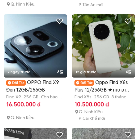
Q. Ninh Kiều
P. Tân An mới
2 ngày trước
6
12 giờ trước
4
OPPO Find X9
Oppo Find X8s
Đen 12GB/256GB
Plus 12/256GB ★ᴛʜᴜ ᴆᴛ
Find X9
256 GB
Còn bảo
ᴄᴜ̃★
Find X8s
256 GB
3 tháng
hành
16.500.000 đ
10.500.000 đ
Q. Ninh Kiều
Q. Ninh Kiều
P. Cái Khế mới