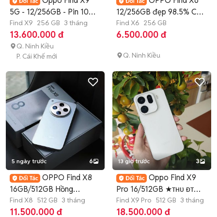
Oppo Find X9
OPPO Find X6
5G - 12/256GB - Pin 100 -
12/256GB đẹp 98.5% CÓ
Nguyên Zin
Find X9
256 GB
3 tháng
SHIP COD
Find X6
256 GB
13.600.000 đ
6.500.000 đ
Q. Ninh Kiều
Q. Ninh Kiều
P. Cái Khế mới
5 ngày trước
6
13 giờ trước
3
OPPO Find X8
Oppo Find X9
16GB/512GB Hồng
Pro 16/512GB ★ᴛʜᴜ ᴆᴛ
Hasselblad
Find X8
512 GB
3 tháng
ᴄᴜ̃★
Find X9 Pro
512 GB
3 tháng
11.500.000 đ
18.500.000 đ