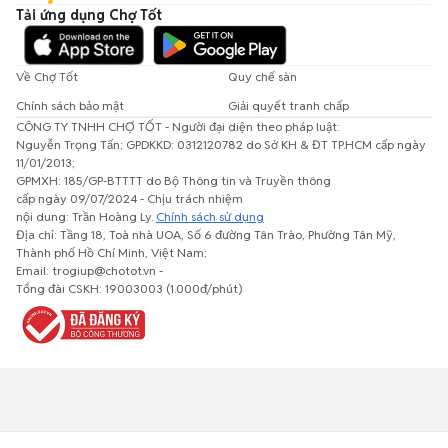
Tải ứng dụng Chợ Tốt
Về Chợ Tốt
Quy chế sàn
Chính sách bảo mật
Giải quyết tranh chấp
CÔNG TY TNHH CHỢ TỐT - Người đại diện theo pháp luật:
Nguyễn Trọng Tấn; GPDKKD: 0312120782 do Sở KH & ĐT TP.HCM cấp ngày
11/01/2013;
GPMXH: 185/GP-BTTTT do Bộ Thông tin và Truyền thông
cấp ngày 09/07/2024 - Chịu trách nhiệm
nội dung: Trần Hoàng Ly.
Chính sách sử dụng
Địa chỉ: Tầng 18, Toà nhà UOA, Số 6 đường Tân Trào, Phường Tân Mỹ,
Thành phố Hồ Chí Minh, Việt Nam;
Email: trogiup@chotot.vn -
Tổng đài CSKH: 19003003 (1.000đ/phút)