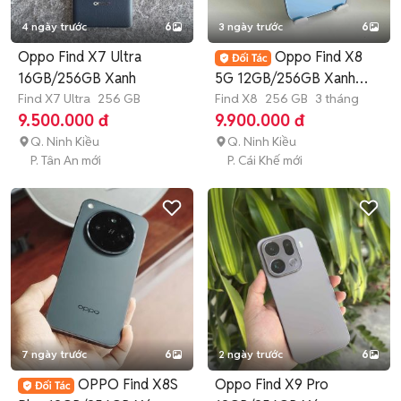
4 ngày trước
6
3 ngày trước
6
Oppo Find X7 Ultra
Oppo Find X8
16GB/256GB Xanh
5G 12GB/256GB Xanh
Find X7 Ultra
256 GB
dương
Find X8
256 GB
3 tháng
9.500.000 đ
9.900.000 đ
Q. Ninh Kiều
Q. Ninh Kiều
P. Tân An mới
P. Cái Khế mới
7 ngày trước
6
2 ngày trước
6
OPPO Find X8S
Oppo Find X9 Pro