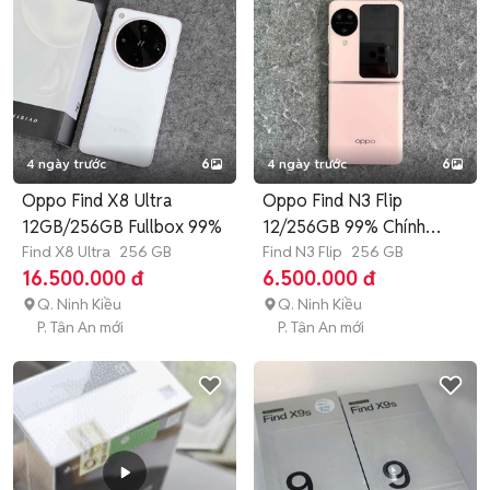
4 ngày trước
6
4 ngày trước
6
Oppo Find X8 Ultra
Oppo Find N3 Flip
12GB/256GB Fullbox 99%
12/256GB 99% Chính
Find X8 Ultra
256 GB
Hãng
Find N3 Flip
256 GB
16.500.000 đ
6.500.000 đ
Q. Ninh Kiều
Q. Ninh Kiều
P. Tân An mới
P. Tân An mới