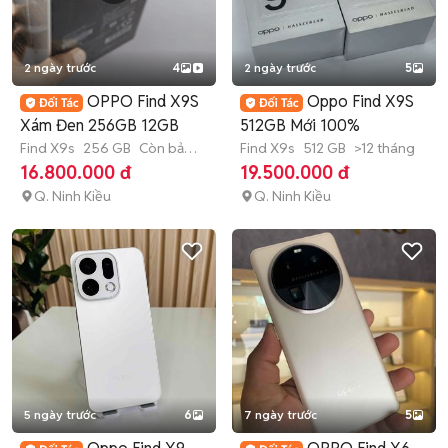
2 ngày trước
4
2 ngày trước
5
OPPO Find X9S
Oppo Find X9S
Xám Đen 256GB 12GB
512GB Mới 100%
Find X9s
256 GB
Còn bảo
Find X9s
512 GB
>12 tháng
hành
16.800.000 đ
19.500.000 đ
Q. Ninh Kiều
Q. Ninh Kiều
5 ngày trước
6
7 ngày trước
5