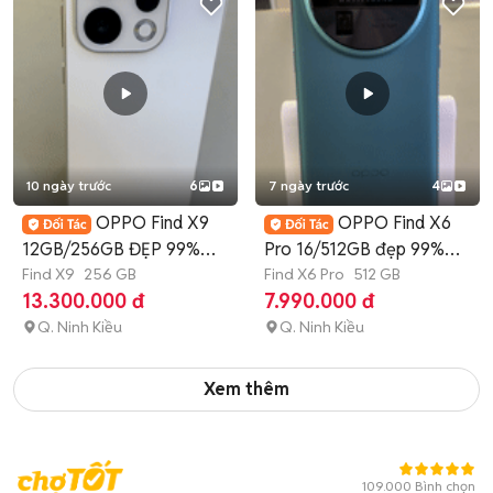
10 ngày trước
6
7 ngày trước
4
OPPO Find X9
OPPO Find X6
12GB/256GB ĐẸP 99%
Pro 16/512GB đẹp 99%
SHIP COD
Find X9
256 GB
CÓ SHIP
Find X6 Pro
512 GB
13.300.000 đ
7.990.000 đ
Q. Ninh Kiều
Q. Ninh Kiều
Xem thêm
109.000 Bình chọn