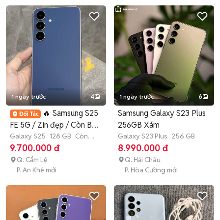
1 ngày trước
4
1 ngày trước
6
🔥 Samsung S25
Samsung Galaxy S23 Plus
FE 5G / Zin đẹp / Còn BH
256GB Xám
hãng
Galaxy S25
128 GB
Còn
Galaxy S23 Plus
256 GB
bảo hành
9.700.000 đ
8.990.000 đ
Q. Cẩm Lệ
Q. Hải Châu
P. An Khê mới
P. Hòa Cường mới