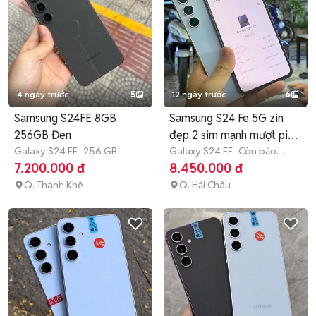
4 ngày trước
5
12 ngày trước
6
Samsung S24FE 8GB
Samsung S24 Fe 5G zin
256GB Đen
đẹp 2 sim mạnh mượt pin
Galaxy S24 FE
256 GB
trâu
Galaxy S24 FE
Còn bảo
hành
7.200.000 đ
8.450.000 đ
Q. Thanh Khê
Q. Hải Châu