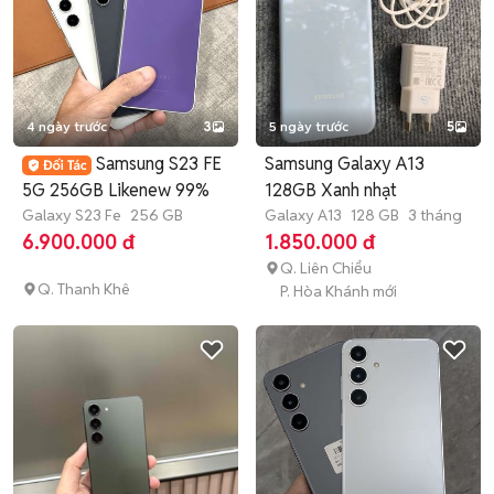
4 ngày trước
3
5 ngày trước
5
Samsung S23 FE
Samsung Galaxy A13
5G 256GB Likenew 99%
128GB Xanh nhạt
Galaxy S23 Fe
256 GB
Galaxy A13
128 GB
3 tháng
6.900.000 đ
1.850.000 đ
Q. Liên Chiểu
Q. Thanh Khê
P. Hòa Khánh mới