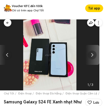
Voucher KFC đến 100k
Tải app
Chỉ có trên app Chợ Tốt
1
/
3
Chợ Tốt
Điện thoại
Điện thoại Đà Nẵng
Điện thoại Quận Cẩm Lệ
Sam
Samsung Galaxy S24 FE Xanh nhạt Như
Lưu