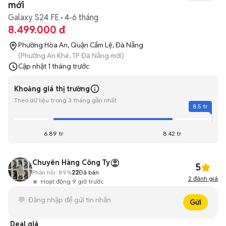
mới
Galaxy S24 FE
4-6 tháng
8.499.000 đ
Phường Hòa An, Quận Cẩm Lệ, Đà Nẵng
(Phường An Khê, TP Đà Nẵng mới)
Cập nhật
1 tháng trước
Khoảng giá thị trường
Theo dữ liệu trong 3 tháng gần nhất
8.5 tr
6.89 tr
8.42 tr
Chuyên Hàng Công Ty
5
Phản hồi:
89%
22
Đã bán
2
đánh giá
Hoạt động 9 giờ trước
Gửi
Deal giá