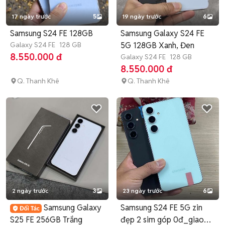
17 ngày trước
5
19 ngày trước
6
Samsung S24 FE 128GB
Samsung Galaxy S24 FE
Galaxy S24 FE
128 GB
5G 128GB Xanh, Đen
8.550.000 đ
Galaxy S24 FE
128 GB
8.550.000 đ
Q. Thanh Khê
Q. Thanh Khê
2 ngày trước
3
23 ngày trước
6
Samsung Galaxy
Samsung S24 FE 5G zin
S25 FE 256GB Trắng
đẹp 2 sim góp 0đ_giao