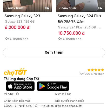
3 ngày trước
5
7 ngày trước
6
Samsung Galaxy S23
Samsung Galaxy S24 Plus
Galaxy S23
128 GB
5G 256GB Xám
6.200.000 đ
Galaxy S24 Plus
256 GB
4-
6 tháng
10.750.000 đ
Q. Thanh Khê
Q. Thanh Khê
Xem thêm
109.000 Bình chọn
Tải ứng dụng Chợ Tốt
Về Chợ Tốt
Quy chế sàn
Chính sách bảo mật
Giải quyết tranh chấp
CÔNG TY TNHH CHỢ TỐT - Người đại diện theo pháp luật: