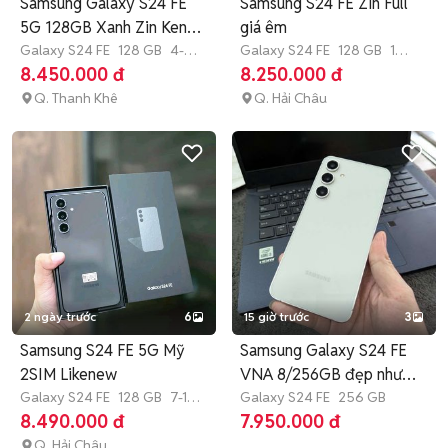
Samsung Galaxy S24 FE
Samsung S24 FE Zin Full
5G 128GB Xanh Zin Keng
giá êm
99%
Galaxy S24 FE
128 GB
4-6
Galaxy S24 FE
128 GB
1
tháng
tháng
8.450.000 đ
8.250.000 đ
Q. Thanh Khê
Q. Hải Châu
2 ngày trước
6
15 giờ trước
3
Samsung S24 FE 5G Mỹ
Samsung Galaxy S24 FE
2SIM Likenew
VNA 8/256GB đẹp như
Galaxy S24 FE
128 GB
7-12
mới
Galaxy S24 FE
256 GB
tháng
8.490.000 đ
7.950.000 đ
Q. Hải Châu