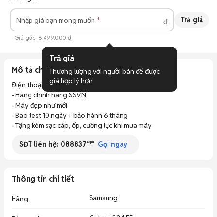
Trả giá
Nhập giá bạn mong muốn
đ
Giá gốc:
8.499.000 đ
Trả giá
Mô tả chi tiết
Thương lượng với người bán để được 
giá hợp lý hơn
Điện thoại Samsung Galaxy S24 FE màu xanh nhạt, 

- Hàng chính hãng SSVN

- Máy đẹp như mới

- Bao test 10 ngày + bảo hành 6 tháng

- Tặng kèm sạc cáp, ốp, cường lực khi mua máy
SĐT liên hệ:
088837***
Gọi ngay
Thông tin chi tiết
Samsung
Hãng
: