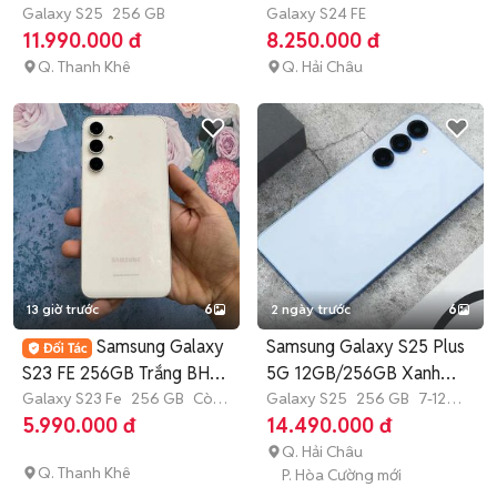
Galaxy S25
256 GB
lưu
Galaxy S24 FE
11.990.000 đ
8.250.000 đ
Q. Thanh Khê
Q. Hải Châu
13 giờ trước
6
2 ngày trước
6
Samsung Galaxy
Samsung Galaxy S25 Plus
S23 FE 256GB Trắng BH
5G 12GB/256GB Xanh
6th có góp
Galaxy S23 Fe
256 GB
Còn
nhạt
Galaxy S25
256 GB
7-12
bảo hành
tháng
5.990.000 đ
14.490.000 đ
Q. Hải Châu
Q. Thanh Khê
P. Hòa Cường mới