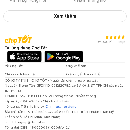
P. Bình Lợi Trung mới
P. Hạnh Thông mới
Xem thêm
109.000 Bình chọn
Tải ứng dụng Chợ Tốt
Về Chợ Tốt
Quy chế sàn
Chính sách bảo mật
Giải quyết tranh chấp
CÔNG TY TNHH CHỢ TỐT - Người đại diện theo pháp luật:
Nguyễn Trọng Tấn; GPDKKD: 0312120782 do Sở KH & ĐT TP.HCM cấp ngày
11/01/2013;
GPMXH: 185/GP-BTTTT do Bộ Thông tin và Truyền thông
cấp ngày 09/07/2024 - Chịu trách nhiệm
nội dung: Trần Hoàng Ly.
Chính sách sử dụng
Địa chỉ: Tầng 18, Toà nhà UOA, Số 6 đường Tân Trào, Phường Tân Mỹ,
Thành phố Hồ Chí Minh, Việt Nam;
Email: trogiup@chotot.vn -
Tổng đài CSKH: 19003003 (1.000đ/phút)