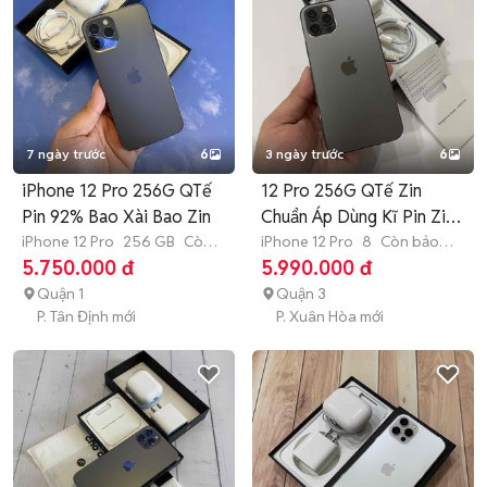
7 ngày trước
6
3 ngày trước
6
iPhone 12 Pro 256G QTế
12 Pro 256G QTế Zin
Pin 92% Bao Xài Bao Zin
Chuẩn Áp Dùng Kĩ Pin Zin
iPhone 12 Pro
256 GB
Còn
93%
iPhone 12 Pro
8
Còn bảo
bảo hành
hành
5.750.000 đ
5.990.000 đ
Quận 1
Quận 3
P. Tân Định mới
P. Xuân Hòa mới