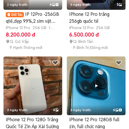
2 ngày trước
6
3 ngày trước
5
IP 12Pro -256GB
IPhone 12 Pro trắng
qtế,đẹp 99%,2 sim vật
256gb quốc tế
lý.pin New
iPhone 12 Pro
256 GB
1
iPhone 12 Pro
256 GB
tháng
8.200.000 đ
6.500.000 đ
Q. Gò Vấp
Q. Bình Tân
P. Hạnh Thông mới
P. Bình Trị Đông mới
3 ngày trước
6
3 ngày trước
6
iPhone 12 Pro 128G Trắng
iPhone 12 Pro 128GB full
Quốc Tế Zin Áp Xài Sướng
zin, full chức năng