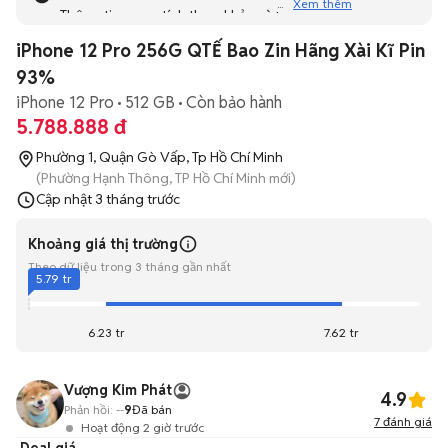
Xem thêm
Thông tin mang tính tham khảo và bạn không thể liên hệ
với người bán. Bạn hãy tham khảo thêm các tin đăng
iPhone 12 Pro 256G QTẾ Bao Zin Hãng Xài Kĩ Pin
tương tự khác dưới đây nhé!
93%
iPhone 12 Pro
512 GB
Còn bảo hành
5.788.888 đ
Phường 1, Quận Gò Vấp, Tp Hồ Chí Minh
(Phường Hạnh Thông, TP Hồ Chí Minh mới)
Cập nhật
3 tháng trước
Khoảng giá thị trường
Theo dữ liệu trong 3 tháng gần nhất
5.79 tr
6.23 tr
7.62 tr
Vượng Kim Phát
4.9
Phản hồi:
--
9
Đã bán
7
đánh giá
Hoạt động 2 giờ trước