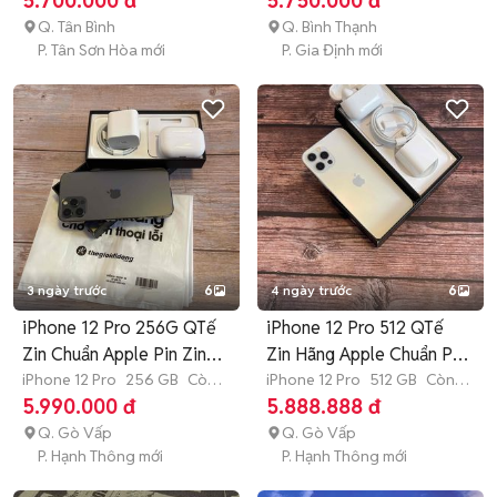
5.700.000 đ
5.750.000 đ
Q. Tân Bình
Q. Bình Thạnh
P. Tân Sơn Hòa mới
P. Gia Định mới
3 ngày trước
6
4 ngày trước
6
iPhone 12 Pro 256G QTế
iPhone 12 Pro 512 QTế
Zin Chuẩn Apple Pin Zin
Zin Hãng Apple Chuẩn Pin
90%
iPhone 12 Pro
256 GB
Còn
90%
iPhone 12 Pro
512 GB
Còn
bảo hành
bảo hành
5.990.000 đ
5.888.888 đ
Q. Gò Vấp
Q. Gò Vấp
P. Hạnh Thông mới
P. Hạnh Thông mới