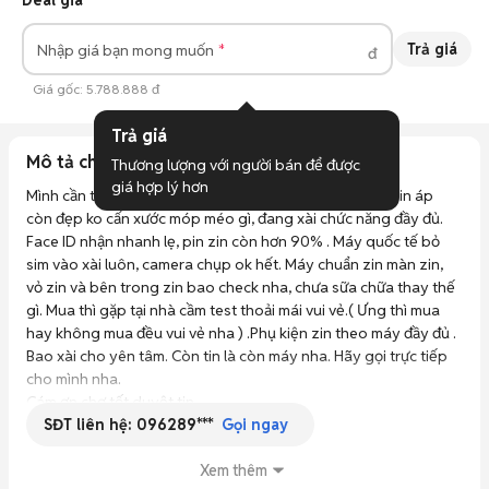
Deal giá
Trả giá
Nhập giá bạn mong muốn
đ
Giá gốc:
5.788.888 đ
Trả giá
Mô tả chi tiết
Thương lượng với người bán để được 
giá hợp lý hơn
Mình cần tiền có việc cần bán máy đang xài, vỏ chuẩn zin áp 
còn đẹp ko cấn xước móp méo gì, đang xài chức năng đầy đủ. 
Face ID nhận nhanh lẹ, pin zin còn hơn 90% . Máy quốc tế bỏ 
sim vào xài luôn, camera chụp ok hết. Máy chuẩn zin màn zin, 
vỏ zin và bên trong zin bao check nha, chưa sữa chữa thay thế 
gì. Mua thì gặp tại nhà cầm test thoải mái vui vẻ.( Ưng thì mua 
hay không mua đều vui vẻ nha ) .Phụ kiện zin theo máy đầy đủ . 
Bao xài cho yên tâm. Còn tin là còn máy nha. Hãy gọi trực tiếp 
cho mình nha.

Cám ơn chợ tốt duyệt tin.
SĐT liên hệ:
096289***
Gọi ngay
Xem thêm