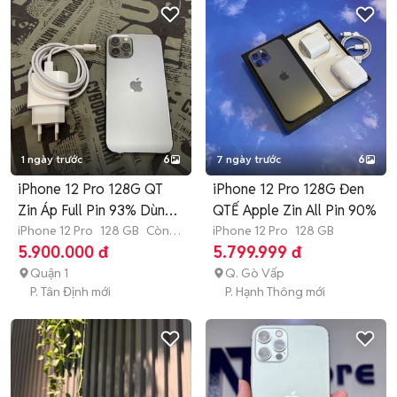
1 ngày trước
6
7 ngày trước
6
iPhone 12 Pro 128G QT
iPhone 12 Pro 128G Đen
Zin Áp Full Pin 93% Dùng
QTẾ Apple Zin All Pin 90%
Tốt
iPhone 12 Pro
128 GB
Còn
iPhone 12 Pro
128 GB
bảo hành
5.900.000 đ
5.799.999 đ
Quận 1
Q. Gò Vấp
P. Tân Định mới
P. Hạnh Thông mới