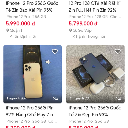
iPhone 12 Pro 256G Quốc
12 Pro 128 QTế Xài Rất Kĩ
Tế Zin Bao Xài Pin 95%
Zin Full Hết Pin Zin 92%
iPhone 12 Pro
256 GB
iPhone 12 Pro
128 GB
Còn
bảo hành
5.990.000 đ
5.799.000 đ
Quận 1
Q. Gò Vấp
P. Tân Định mới
P. Hạnh Thông mới
1 ngày trước
6
2 ngày trước
6
iPhone 12 Pro 256G Pin
iPhone 12 Pro 256G Quốc
92% Hàng QTế Máy Zin
Tế Zin Đẹp Pin 93%
Bền
iPhone 12 Pro
256 GB
Còn
iPhone 12 Pro
256 GB
bảo hành