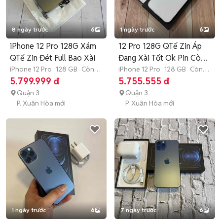
8 ngày trước
6
1 ngày trước
6
iPhone 12 Pro 128G Xám
12 Pro 128G QTế Zin Áp
QTế Zin Đét Full Bao Xài
Đang Xài Tốt Ok Pin Còn
iPhone 12 Pro
128 GB
Còn
93%
iPhone 12 Pro
128 GB
Còn
bảo hành
bảo hành
5.799.999 đ
5.755.555 đ
Quận 3
Quận 3
P. Xuân Hòa mới
P. Xuân Hòa mới
1 ngày trước
6
7 ngày trước
6