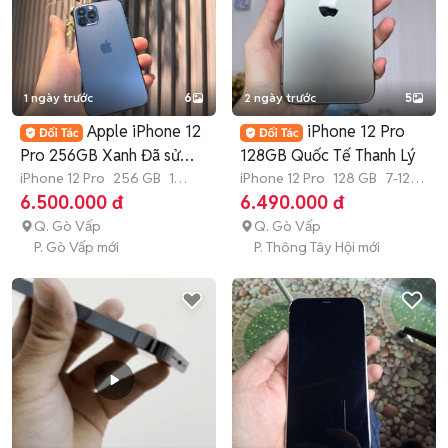
1 ngày trước
6
2 ngày trước
5
Apple iPhone 12
iPhone 12 Pro
Pro 256GB Xanh Đã sử
128GB Quốc Tế Thanh Lý
dụng
iPhone 12 Pro
256 GB
1
iPhone 12 Pro
128 GB
7-12
tháng
tháng
6.500.000 đ
6.490.000 đ
Q. Gò Vấp
Q. Gò Vấp
P. Gò Vấp mới
P. Thông Tây Hội mới