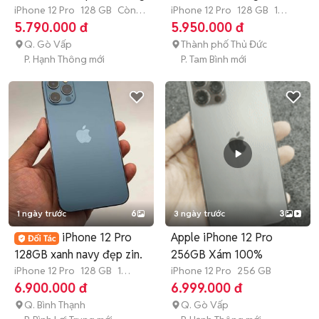
iPhone 12 Pro
128 GB
Còn
iPhone 12 Pro
128 GB
1
bảo hành
tháng
5.790.000 đ
5.950.000 đ
Q. Gò Vấp
Thành phố Thủ Đức
P. Hạnh Thông mới
P. Tam Bình mới
1 ngày trước
6
3 ngày trước
3
iPhone 12 Pro
Apple iPhone 12 Pro
128GB xanh navy đẹp zin.
256GB Xám 100%
iPhone 12 Pro
128 GB
1
iPhone 12 Pro
256 GB
tháng
6.900.000 đ
6.999.000 đ
Q. Bình Thạnh
Q. Gò Vấp