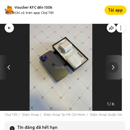
Voucher KFC đến 100k
Tải app
Chỉ có trên app Chợ Tốt
1
/
6
Chợ Tốt
Điện thoại
Điện thoại Tp Hồ Chí Minh
Điện thoại Quận Gò Vấp
Tin đăng đã hết hạn