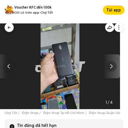
Voucher KFC đến 100k
Tải app
Chỉ có trên app Chợ Tốt
1
/
4
Chợ Tốt
Điện thoại
Điện thoại Tp Hồ Chí Minh
Điện thoại Quận Gò Vấp
Tin đăng đã hết hạn