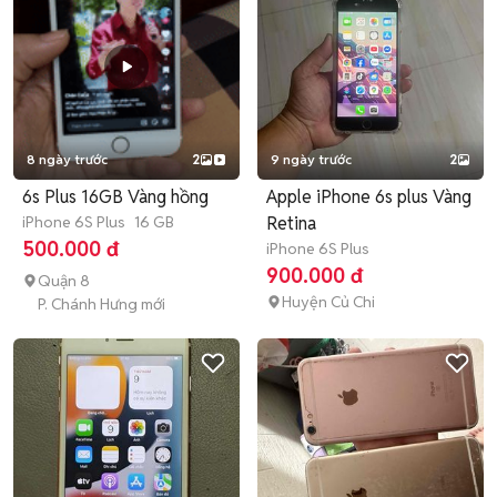
8 ngày trước
2
9 ngày trước
2
6s Plus 16GB Vàng hồng
Apple iPhone 6s plus Vàng
iPhone 6S Plus
16 GB
Retina
500.000 đ
iPhone 6S Plus
900.000 đ
Quận 8
Huyện Củ Chi
P. Chánh Hưng mới