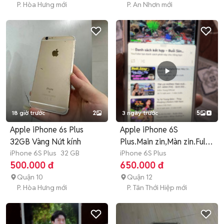
P. Hòa Hưng mới
P. An Nhơn mới
18 giờ trước
2
3 ngày trước
5
Apple iPhone 6s Plus
Apple iPhone 6S
32GB Vàng Nứt kính
Plus.Main zin,Màn zin.Full
iPhone 6S Plus
32 GB
vân tay
iPhone 6S Plus
500.000 đ
650.000 đ
Quận 10
Quận 12
P. Hòa Hưng mới
P. Tân Thới Hiệp mới