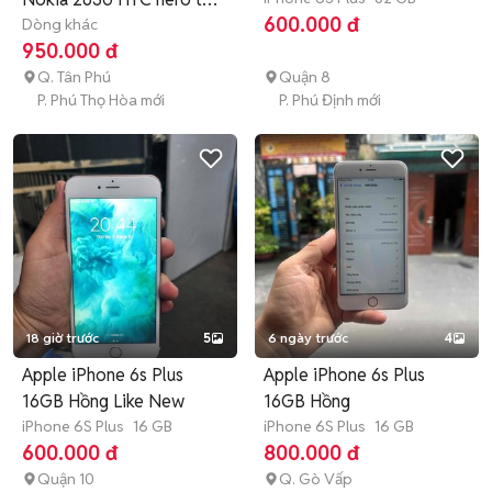
600.000 đ
LV
Dòng khác
950.000 đ
Q. Tân Phú
Quận 8
P. Phú Thọ Hòa mới
P. Phú Định mới
18 giờ trước
5
6 ngày trước
4
Apple iPhone 6s Plus
Apple iPhone 6s Plus
16GB Hồng Like New
16GB Hồng
iPhone 6S Plus
16 GB
iPhone 6S Plus
16 GB
600.000 đ
800.000 đ
Quận 10
Q. Gò Vấp