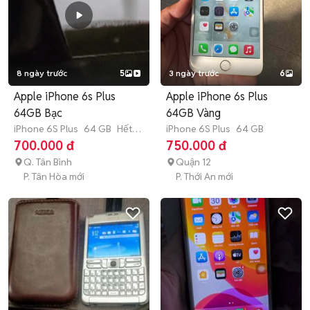
8 ngày trước
5
3 ngày trước
6
Apple iPhone 6s Plus
Apple iPhone 6s Plus
64GB Bạc
64GB Vàng
iPhone 6S Plus
64 GB
Hết
iPhone 6S Plus
64 GB
bảo hành
700.000 đ
750.000 đ
Q. Tân Bình
Quận 12
P. Tân Hòa mới
P. Thới An mới