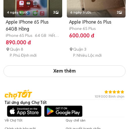
4 ngày trước
3
6 ngày trước
2
Apple iPhone 6S Plus
Apple iPhone 6s Plus
64GB Hồng
iPhone 6S Plus
600.000 đ
iPhone 6S Plus
64 GB
Hết
bảo hành
890.000 đ
Quận 8
Quận 3
P. Phú Định mới
P. Nhiêu Lộc mới
Xem thêm
109.000 Bình chọn
Tải ứng dụng Chợ Tốt
Về Chợ Tốt
Quy chế sàn
Chính sách bảo mật
Giải quyết tranh chấp