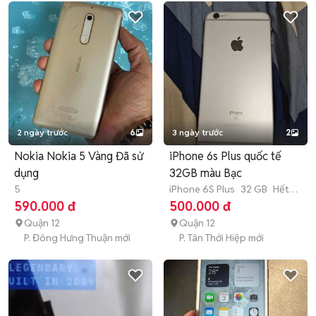
2 ngày trước
6
3 ngày trước
2
Nokia Nokia 5 Vàng Đã sử
iPhone 6s Plus quốc tế
dụng
32GB màu Bạc
5
iPhone 6S Plus
32 GB
Hết
bảo hành
590.000 đ
500.000 đ
Quận 12
Quận 12
P. Đông Hưng Thuận mới
P. Tân Thới Hiệp mới