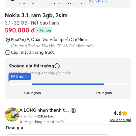
Xem thêm
Thông tin mang tính tham khảo và bạn không thể liên hệ
với người bán. Bạn hãy tham khảo thêm các tin đăng
Nokia 3.1, ram 3gb, 2sim
tương tự khác dưới đây nhé!
3.1
32 GB
Hết bảo hành
590.000 đ
Rẻ hơn
Phường 9, Quận Gò Vấp, Tp Hồ Chí Minh
(Phường Thông Tây Hội, TP Hồ Chí Minh mới)
Cập nhật
3 tháng trước
Khoảng giá thị trường
Theo dữ liệu trong 3 tháng gần nhất
590 nghìn
630 nghìn
770 nghìn
A LONG nhận thanh toán THẺ TÍN DỤNG
4.6
Phản hồi:
--
23
Đã bán
126
đánh giá
Hoạt động 4 phút trước
Deal giá