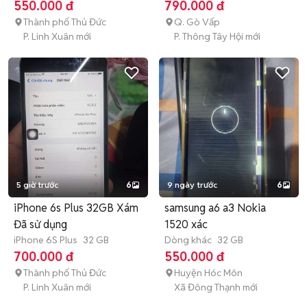
hành
550.000 đ
790.000 đ
Thành phố Thủ Đức
Q. Gò Vấp
P. Linh Xuân mới
P. Thông Tây Hội mới
5 giờ trước
6
9 ngày trước
6
iPhone 6s Plus 32GB Xám
samsung a6 a3 Nokia
Đã sử dụng
1520 xác
iPhone 6S Plus
32 GB
Dòng khác
32 GB
700.000 đ
550.000 đ
Thành phố Thủ Đức
Huyện Hóc Môn
P. Linh Xuân mới
Xã Đông Thạnh mới