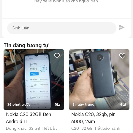
Hãy để lại bình luận cho người bán.
Tin đăng tương tự
36 phút trước
5
3 ngày trước
4
Nokia C20 32GB Đen
Nokia C20, 32gb, pin
Android 11
6000, 2sim
Dòng khác
32 GB
Hết bảo
C20
32 GB
Hết bảo hành