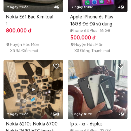
2 ngày trước
4
7 ngày trước
4
Nokia E61 Bạc Kim loại
Apple iPhone 6s Plus
1
16GB Đỏ Đã sử dụng
800.000 đ
iPhone 6S Plus
16 GB
500.000 đ
Huyện Hóc Môn
Huyện Hóc Môn
Xã Bà Điểm mới
Xã Đông Thạnh mới
2 ngày trước
3
5 ngày trước
2
Nokia 6210s Nokia 6700
ip x - xr - 6splus
Nokia 2630 HTC hero túi
iPhone 6S Plus
32 GB