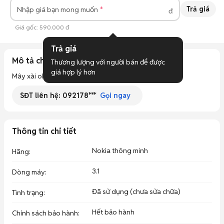
Trả giá
Nhập giá bạn mong muốn
đ
Giá gốc:
590.000 đ
Trả giá
Mô tả chi tiết
Thương lượng với người bán để được 
giá hợp lý hơn
Mây xài ok, Android cao, 2sim 2 sóng, full chức năng
SĐT liên hệ:
092178***
Gọi ngay
Thông tin chi tiết
Nokia thông minh
Hãng
:
3.1
Dòng máy
:
Đã sử dụng (chưa sửa chữa)
Tình trạng
:
Hết bảo hành
Chính sách bảo hành
: