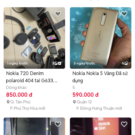
1 ngày trước
3
3 ngày trước
6
Nokia 720 Denim
Nokia Nokia 5 Vàng Đã sử
polaroid 404 tai G633
dụng
dock logitec
Dòng khác
5
850.000 đ
590.000 đ
Q. Tân Phú
Quận 12
P. Phú Thọ Hòa mới
P. Đông Hưng Thuận mới