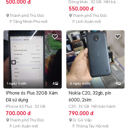
500.000 đ
Dòng khác
32 GB
Hết bảo
hành
550.000 đ
Thành phố Thủ Đức
Thành phố Thủ Đức
P. Tăng Nhơn Phú mới
P. Linh Xuân mới
1 ngày trước
6
4 ngày trước
4
iPhone 6s Plus 32GB Xám
Nokia C20, 32gb, pin
Đã sử dụng
6000, 2sim
iPhone 6S Plus
32 GB
C20
32 GB
Hết bảo hành
700.000 đ
790.000 đ
Thành phố Thủ Đức
Q. Gò Vấp
P. Linh Xuân mới
P. Thông Tây Hội mới