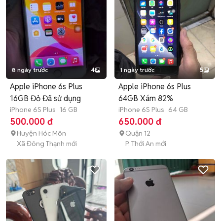
8 ngày trước
4
1 ngày trước
5
Apple iPhone 6s Plus
Apple iPhone 6s Plus
16GB Đỏ Đã sử dụng
64GB Xám 82%
iPhone 6S Plus
16 GB
iPhone 6S Plus
64 GB
500.000 đ
650.000 đ
Huyện Hóc Môn
Quận 12
Xã Đông Thạnh mới
P. Thới An mới