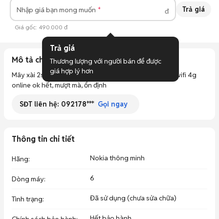
Trả giá
Nhập giá bạn mong muốn
đ
Giá gốc:
490.000 đ
Trả giá
Mô tả chi tiết
Thương lượng với người bán để được 
giá hợp lý hơn
Mây xài 2sim, xài ok hết nha, full chức năng, mghe gọi wifi 4g 
online ok hết, mượt mà, ổn định
SĐT liên hệ:
092178***
Gọi ngay
Thông tin chi tiết
Nokia thông minh
Hãng
:
6
Dòng máy
:
Đã sử dụng (chưa sửa chữa)
Tình trạng
:
Hết bảo hành