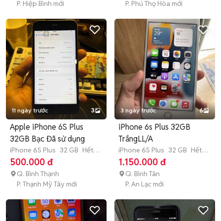
P. Hiệp Bình mới
P. Phú Thọ Hòa mới
11 ngày trước
3
3 ngày trước
6
Apple iPhone 6S Plus
iPhone 6s Plus 32GB
32GB Bạc Đã sử dụng
TrắngLL/A
iPhone 6S Plus
32 GB
Hết
iPhone 6S Plus
32 GB
Hết
bảo hành
bảo hành
500.000 đ
1.150.000 đ
Q. Bình Thạnh
Q. Bình Tân
P. Thạnh Mỹ Tây mới
P. An Lạc mới