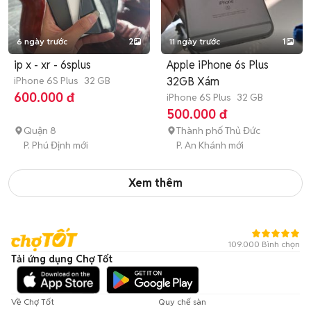
6 ngày trước
2
11 ngày trước
1
ip x - xr - 6splus
Apple iPhone 6s Plus
iPhone 6S Plus
32 GB
32GB Xám
600.000 đ
iPhone 6S Plus
32 GB
500.000 đ
Quận 8
Thành phố Thủ Đức
P. Phú Định mới
P. An Khánh mới
Xem thêm
109.000 Bình chọn
Tải ứng dụng Chợ Tốt
Về Chợ Tốt
Quy chế sàn