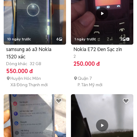
10 ngày trước
6
1 ngày trước
2
samsung a6 a3 Nokia
Nokia E72 Đen Sạc zin
1520 xác
2
250.000 đ
Dòng khác
32 GB
550.000 đ
Huyện Hóc Môn
Quận 7
Xã Đông Thạnh mới
P. Tân Mỹ mới