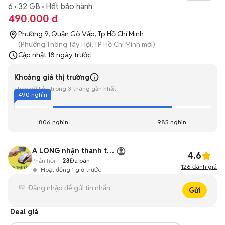
6
32 GB
Hết bảo hành
490.000 đ
Phường 9, Quận Gò Vấp, Tp Hồ Chí Minh
(Phường Thông Tây Hội, TP Hồ Chí Minh mới)
Cập nhật
18 ngày trước
Khoảng giá thị trường
Theo dữ liệu trong 3 tháng gần nhất
490 nghìn
806 nghìn
985 nghìn
A LONG nhận thanh toán THẺ TÍN DỤNG
4.6
Phản hồi:
--
23
Đã bán
126
đánh giá
Hoạt động 1 giờ trước
Gửi
Deal giá