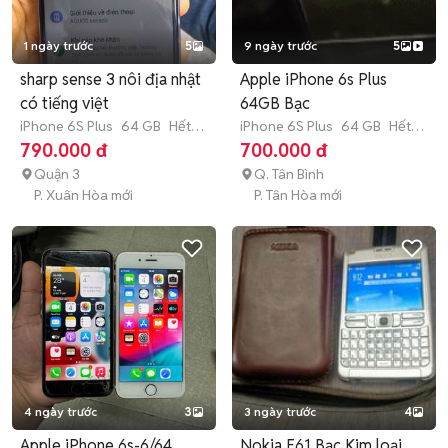
1 ngày trước
5
9 ngày trước
5
sharp sense 3 nôi địa nhật
Apple iPhone 6s Plus
có tiếng việt
64GB Bạc
iPhone 6S Plus
64 GB
Hết
iPhone 6S Plus
64 GB
Hết
bảo hành
bảo hành
790.000 đ
700.000 đ
Quận 3
Q. Tân Bình
P. Xuân Hòa mới
P. Tân Hòa mới
4 ngày trước
3
3 ngày trước
4
Apple iPhone 6s-6/64
Nokia E61 Bạc Kim loại