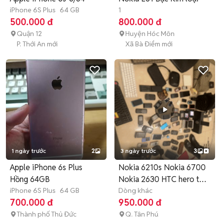
iPhone 6S Plus
64 GB
1
500.000 đ
800.000 đ
Quận 12
Huyện Hóc Môn
P. Thới An mới
Xã Bà Điểm mới
1 ngày trước
2
3 ngày trước
3
Apple iPhone 6s Plus
Nokia 6210s Nokia 6700
Hồng 64GB
Nokia 2630 HTC hero túi
iPhone 6S Plus
64 GB
LV
Dòng khác
700.000 đ
950.000 đ
Thành phố Thủ Đức
Q. Tân Phú