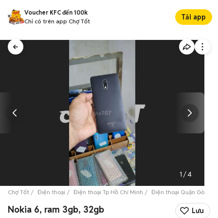
Voucher KFC đến 100k
Tải app
Chỉ có trên app Chợ Tốt
1
/
4
Chợ Tốt
Điện thoại
Điện thoại Tp Hồ Chí Minh
Điện thoại Quận Gò Vấp
Nokia 6, ram 3gb, 32gb
Lưu