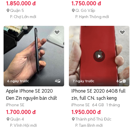
1.850.000 đ
1.750.000 đ
Quận 5
Q. Gò Vấp
P. Chợ Lớn mới
P. Hạnh Thông mới
6 ngày trước
4
7 ngày trước
6
Apple iPhone SE 2020
iPhone SE 2020 64GB full
Đen Zin nguyên bản chất
zin, full CN. sạch keng
iPhone SE
iPhone SE
64 GB
1 tháng
1.700.000 đ
1.950.000 đ
Quận 4
Thành phố Thủ Đức
P. Vĩnh Hội mới
P. Tam Bình mới