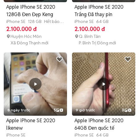
Apple iPhone SE 2020
Apple iPhone SE 2020
128GB Đen Đẹp Keng
Trắng Đã thay pin
iPhone SE
128 GB
Hết bảo
iPhone SE
64 GB
hành
2.100.000 đ
2.100.000 đ
Huyện Hóc Môn
Q. Bình Tân
Xã Đông Thạnh mới
P. Bình Trị Đông mới
8 ngày trước
5
9 giờ trước
3
Apple iPhone SE 2020
Apple iPhone SE 2020
likenew
64GB Đen quốc tế
iPhone SE
iPhone SE
64 GB