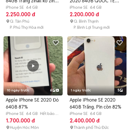
64GB Trắng zinall ko zin
2020 64GB QUỐC TẾ
tặng
iPhone SE
64 GB
ZIN FULL CN
iPhone SE
64 GB
2.250.000 đ
2.200.000 đ
Q. Tân Phú
Q. Bình Thạnh
P. Phú Thọ Hòa mới
P. Bình Lợi Trung mới
10 ngày trước
6
1 ngày trước
5
Apple iPhone SE 2020 Đỏ
Apple iPhone SE 2020
64GB 87%
64GB Trắng. Pin còn 82%
iPhone SE
64 GB
Hết bảo
iPhone SE
64 GB
hành
1.700.000 đ
2.400.000 đ
Huyện Hóc Môn
Thành phố Thủ Đức