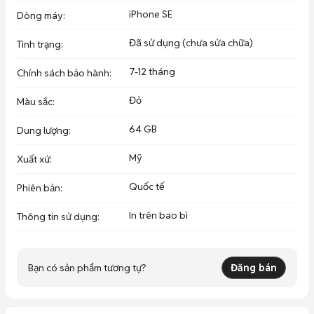
iPhone SE
Dòng máy
:
Đã sử dụng (chưa sửa chữa)
Tình trạng
:
7-12 tháng
Chính sách bảo hành
:
Đỏ
Màu sắc
:
64 GB
Dung lượng
:
Mỹ
Xuất xứ
:
Quốc tế
Phiên bản
:
In trên bao bì
Thông tin sử dụng
:
Bạn có sản phẩm tương tự?
Đăng bán