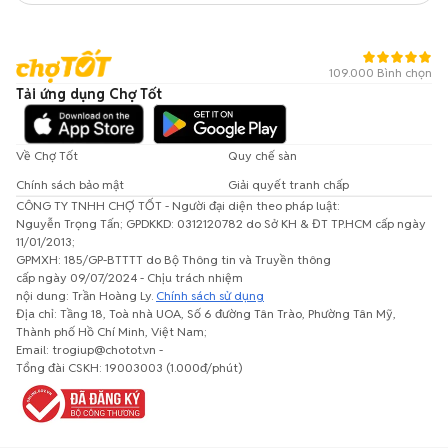
109.000 Bình chọn
Tải ứng dụng Chợ Tốt
Về Chợ Tốt
Quy chế sàn
Chính sách bảo mật
Giải quyết tranh chấp
CÔNG TY TNHH CHỢ TỐT - Người đại diện theo pháp luật:
Nguyễn Trọng Tấn; GPDKKD: 0312120782 do Sở KH & ĐT TP.HCM cấp ngày
11/01/2013;
GPMXH: 185/GP-BTTTT do Bộ Thông tin và Truyền thông
cấp ngày 09/07/2024 - Chịu trách nhiệm
nội dung: Trần Hoàng Ly.
Chính sách sử dụng
Địa chỉ: Tầng 18, Toà nhà UOA, Số 6 đường Tân Trào, Phường Tân Mỹ,
Thành phố Hồ Chí Minh, Việt Nam;
Email: trogiup@chotot.vn -
Tổng đài CSKH: 19003003 (1.000đ/phút)