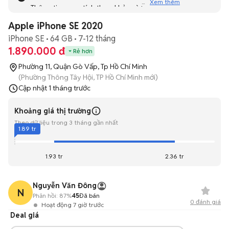
Xem thêm
Thông tin mang tính tham khảo và bạn không thể liên hệ
với người bán. Bạn hãy tham khảo thêm các tin đăng
Apple iPhone SE 2020
tương tự khác dưới đây nhé!
iPhone SE
64 GB
7-12 tháng
1.890.000 đ
Rẻ hơn
Phường 11, Quận Gò Vấp, Tp Hồ Chí Minh
(Phường Thông Tây Hội, TP Hồ Chí Minh mới)
Cập nhật
1 tháng trước
Khoảng giá thị trường
Theo dữ liệu trong 3 tháng gần nhất
1.89 tr
1.93 tr
2.36 tr
Nguyễn Văn Đông
N
Phản hồi:
87%
45
Đã bán
0
đánh giá
Hoạt động 7 giờ trước
Deal giá