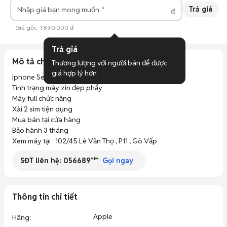
Trả giá
Nhập giá bạn mong muốn
đ
Giá gốc:
1.890.000 đ
Trả giá
Mô tả chi tiết
Thương lượng với người bán để được 
giá hợp lý hơn
Iphone Se 2020

Tình trạng máy zin đẹp phẩy 

Máy full chức năng 

Xài 2 sim tiện dụng

Mua bán tại cửa hàng

Bảo hành 3 tháng

Xem máy tại : 102/45 Lê Văn Thọ , P11 , Gò Vấp
SĐT liên hệ:
056689***
Gọi ngay
Thông tin chi tiết
Apple
Hãng
: