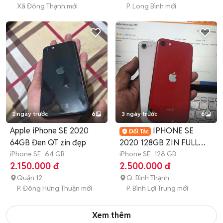
Xã Đông Thạnh mới
P. Long Bình mới
2 ngày trước
6
3 ngày trước
6
Apple iPhone SE 2020
IPHONE SE
64GB Đen QT zin đẹp
2020 128GB ZIN FULL
iPhone SE
64 GB
CN ZIN NGUYÊN
iPhone SE
128 GB
2.150.000 đ
2.500.000 đ
Quận 12
Q. Bình Thạnh
P. Đông Hưng Thuận mới
P. Bình Lợi Trung mới
Xem thêm