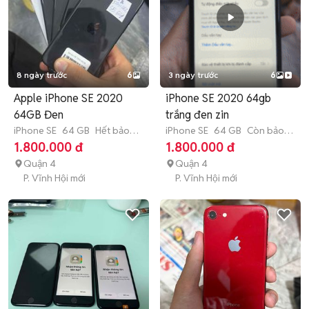
8 ngày trước
6
3 ngày trước
6
Apple iPhone SE 2020
iPhone SE 2020 64gb
64GB Đen
trắng đen zin
iPhone SE
64 GB
Hết bảo
iPhone SE
64 GB
Còn bảo
hành
hành
1.800.000 đ
1.800.000 đ
Quận 4
Quận 4
P. Vĩnh Hội mới
P. Vĩnh Hội mới