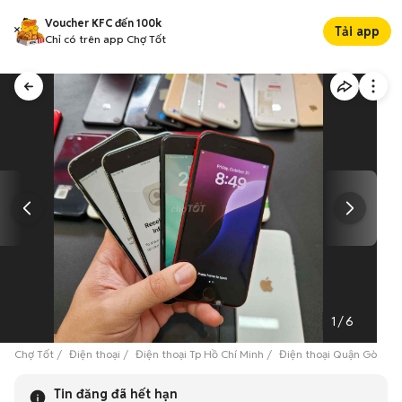
Voucher KFC đến 100k
Tải app
Chỉ có trên app Chợ Tốt
1
/
6
Chợ Tốt
Điện thoại
Điện thoại Tp Hồ Chí Minh
Điện thoại Quận Gò Vấp
Tin đăng đã hết hạn