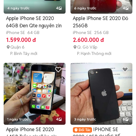
4 ngày trước
4
6 ngày trước
4
Apple iPhone SE 2020
Apple iPhone SE 2020 Đỏ
64GB Đen Qte nguyên zin
256GB
iPhone SE
64 GB
iPhone SE
256 GB
1.599.000 đ
2.600.000 đ
Quận 6
Q. Gò Vấp
P. Bình Tây mới
P. Hạnh Thông mới
1 ngày trước
4
3 ngày trước
6
Apple iPhone SE 2020
IPHONE SE