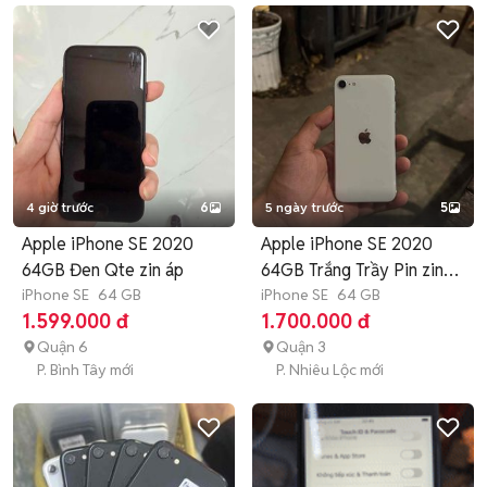
4 giờ trước
6
5 ngày trước
5
Apple iPhone SE 2020
Apple iPhone SE 2020
64GB Đen Qte zin áp
64GB Trắng Trầy Pin zin
iPhone SE
64 GB
7x
iPhone SE
64 GB
1.599.000 đ
1.700.000 đ
Quận 6
Quận 3
P. Bình Tây mới
P. Nhiêu Lộc mới