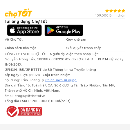
109.000 Bình chọn
Tải ứng dụng Chợ Tốt
Về Chợ Tốt
Quy chế sàn
Chính sách bảo mật
Giải quyết tranh chấp
CÔNG TY TNHH CHỢ TỐT - Người đại diện theo pháp luật:
Nguyễn Trọng Tấn; GPDKKD: 0312120782 do Sở KH & ĐT TP.HCM cấp ngày
11/01/2013;
GPMXH: 185/GP-BTTTT do Bộ Thông tin và Truyền thông
cấp ngày 09/07/2024 - Chịu trách nhiệm
nội dung: Trần Hoàng Ly.
Chính sách sử dụng
Địa chỉ: Tầng 18, Toà nhà UOA, Số 6 đường Tân Trào, Phường Tân Mỹ,
Thành phố Hồ Chí Minh, Việt Nam;
Email: trogiup@chotot.vn -
Tổng đài CSKH: 19003003 (1.000đ/phút)