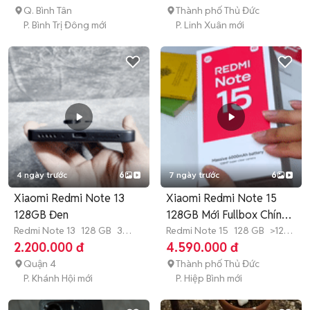
Q. Bình Tân
Thành phố Thủ Đức
P. Bình Trị Đông mới
P. Linh Xuân mới
4 ngày trước
6
7 ngày trước
6
Xiaomi Redmi Note 13
Xiaomi Redmi Note 15
128GB Đen
128GB Mới Fullbox Chính
Redmi Note 13
128 GB
3
Hãng
Redmi Note 15
128 GB
>12
tháng
tháng
2.200.000 đ
4.590.000 đ
Quận 4
Thành phố Thủ Đức
P. Khánh Hội mới
P. Hiệp Bình mới