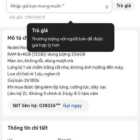
Trả giá
Nhập giá bạn mong muốn
đ
Giá gốc:
2.180.000 đ
Trả giá
Mô tả chi tiết
Thương lượng với người bán để được 
giá hợp lý hơn
Redmi Note 12 pro 5G 

RAM 8+4GB (12GB)/ dung lượng 256GB

Màn zin, không lỗi, dùng mượt mà

Lưng bị 1 vài chấm trắng rất nhẹ, không ảnh hưởng đến máy. 
Loa chỉ hơi rè 1 xíu, nghe rõ

Giá bán 2tr180k

Khi mua được tặng kèm ốp lưng, cường lực, dây sạc

Liên hệ ZL: Không 3 chính 6 3 bảy 8 0 tám năm
SĐT liên hệ:
038326***
Gọi ngay
Thông tin chi tiết