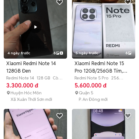
4 ngày trước
6
5 ngày trước
6
Xiaomi Redmi Note 14
Xiaomi Redmi Note 15
128GB Đen
Pro 12GB/256GB Tím,
Redmi Note 14
128 GB
Còn
Đen
Redmi Note 5 Pro
256
bảo hành
GB
Còn bảo hành
3.300.000 đ
5.600.000 đ
Huyện Hóc Môn
Quận 5
Xã Xuân Thới Sơn mới
P. An Đông mới