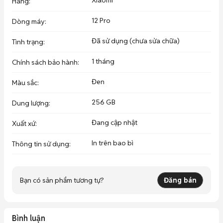
Xiaomi
Hãng
:
12 Pro
Dòng máy
:
Đã sử dụng (chưa sửa chữa)
Tình trạng
:
1 tháng
Chính sách bảo hành
:
Đen
Màu sắc
:
256 GB
Dung lượng
:
Đang cập nhật
Xuất xứ
:
In trên bao bì
Thông tin sử dụng
:
Bạn có sản phẩm tương tự?
Đăng bán
Bình luận