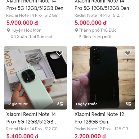
Xiaomi Redmi Note 14
Xiaomi Redmi Note 14
Pro+ 5G 12GB/512GB Đen
Pro 5G 12GB/512GB Đen
Redmi Note 14 Pro
512 GB
Redmi Note 14 Pro
512
GB
7-12 tháng
5.900.000 đ
5.000.000 đ
Huyện Hóc Môn
Thành phố Thủ Đức
Xã Xuân Thới Sơn mới
P. Bình Trưng mới
12 giờ trước
6
1 ngày trước
5
Xiaomi Redmi Note 14
Xiaomi Redmi Note 12
Pro+ 5G 12GB/512GB
Pro 128GB Đen
Xanh 98%
Redmi Note 14 Pro
512 GB
Redmi Note 12 Pro+
128 GB
5.400.000 đ
2.200.000 đ