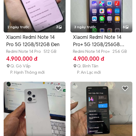
2 ngày trước
3
3 ngày trước
6
Xiaomi Redmi Note 14
Xiaomi Redmi Note 14
Pro 5G 12GB/512GB Đen
Pro+ 5G 12GB/256GB
Redmi Note 14 Pro
512 GB
Trắng
Redmi Note 14 Pro+
256 GB
4.900.000 đ
4.900.000 đ
Q. Gò Vấp
Q. Bình Tân
P. Hạnh Thông mới
P. An Lạc mới