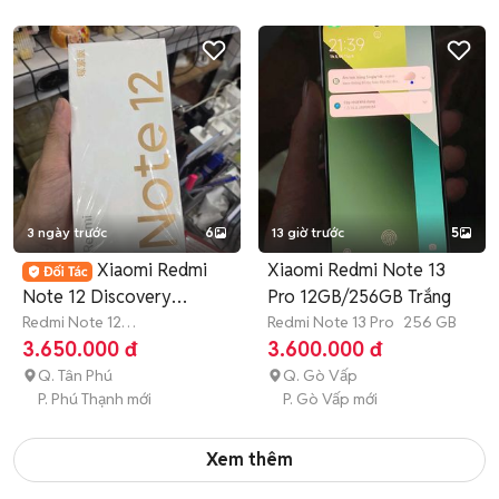
3 ngày trước
6
13 giờ trước
5
Xiaomi Redmi
Xiaomi Redmi Note 13
Note 12 Discovery
Pro 12GB/256GB Trắng
8G/256
Redmi Note 12
Redmi Note 13 Pro
256 GB
Discovery
256 GB
Còn bảo
3.650.000 đ
3.600.000 đ
hành
Q. Tân Phú
Q. Gò Vấp
P. Phú Thạnh mới
P. Gò Vấp mới
Xem thêm