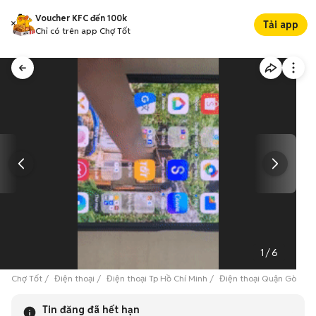
Voucher KFC đến 100k
Tải app
Chỉ có trên app Chợ Tốt
1
/
6
Chợ Tốt
Điện thoại
Điện thoại Tp Hồ Chí Minh
Điện thoại Quận Gò Vấp
Tin đăng đã hết hạn