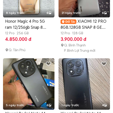
8 ngày trước
6
21 ngày trước
6
Honor Magic 4 Pro 5G
XIAOMI 12 PRO
ram 12/256gb Snap 8
8GB.128GB SNAP 8 GEN
gen1 gl
12 Pro
256 GB
1 QTE FULL CN
12 Pro
128 GB
4.850.000 đ
3.900.000 đ
Q. Bình Thạnh
Q. Tân Phú
P. Bình Lợi Trung mới
5 ngày trước
6
1 ngày trước
4