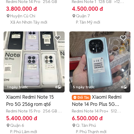
Redmi Note 14 Pro
256 GB
Redmi Note 1
128 GB
>12
tháng
3.800.000 đ
4.500.000 đ
Huyện Củ Chi
Quận 7
Xã An Nhơn Tây mới
P. Tân Mỹ mới
1 ngày trước
6
5 ngày trước
6
Xiaomi Redmi Note 15
Xiaomi Redmi
Pro 5G 256g rom qtế
Note 14 Pro Plus 5G
Redmi Note 15 Pro
256 GB
1
12G/512 ZIN ĐẸP
Redmi Note 14 Pro+
512
tháng
GB
Còn bảo hành
5.400.000 đ
6.500.000 đ
Quận 6
Q. Tân Phú
P. Phú Lâm mới
P. Phú Thạnh mới