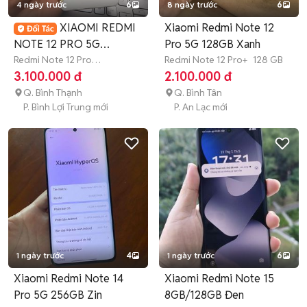
4 ngày trước
6
8 ngày trước
6
XIAOMI REDMI
Xiaomi Redmi Note 12
NOTE 12 PRO 5G
Pro 5G 128GB Xanh
8GB.256GB ZIN ĐẸP
Redmi Note 12 Pro
Redmi Note 12 Pro+
128 GB
Speed
256 GB
3.100.000 đ
2.100.000 đ
Q. Bình Thạnh
Q. Bình Tân
P. Bình Lợi Trung mới
P. An Lạc mới
1 ngày trước
4
1 ngày trước
6
Xiaomi Redmi Note 14
Xiaomi Redmi Note 15
Pro 5G 256GB Zin
8GB/128GB Đen