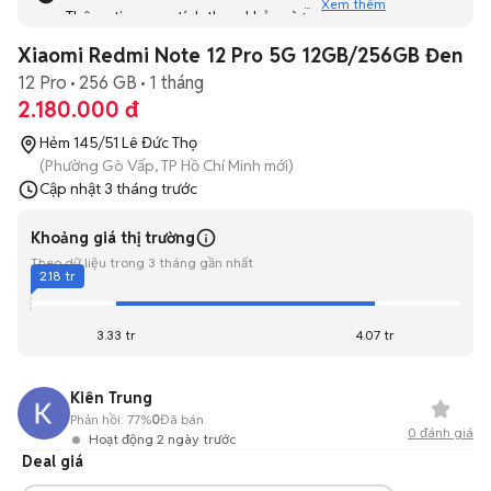
Xem thêm
Thông tin mang tính tham khảo và bạn không thể liên hệ
với người bán. Bạn hãy tham khảo thêm các tin đăng
Xiaomi Redmi Note 12 Pro 5G 12GB/256GB Đen
tương tự khác dưới đây nhé!
12 Pro
256 GB
1 tháng
2.180.000 đ
Hẻm 145/51 Lê Đức Thọ
(Phường Gò Vấp, TP Hồ Chí Minh mới)
Cập nhật
3 tháng trước
Khoảng giá thị trường
Theo dữ liệu trong 3 tháng gần nhất
2.18 tr
3.33 tr
4.07 tr
Kiên Trung
Phản hồi:
77%
0
Đã bán
0
đánh giá
Hoạt động 2 ngày trước
Deal giá