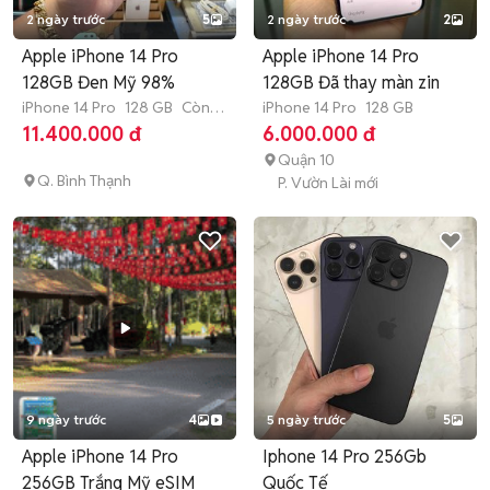
2 ngày trước
5
2 ngày trước
2
Apple iPhone 14 Pro
Apple iPhone 14 Pro
128GB Đen Mỹ 98%
128GB Đã thay màn zin
iPhone 14 Pro
128 GB
Còn
iPhone 14 Pro
128 GB
bảo hành
11.400.000 đ
6.000.000 đ
Quận 10
Q. Bình Thạnh
P. Vườn Lài mới
9 ngày trước
4
5 ngày trước
5
Apple iPhone 14 Pro
Iphone 14 Pro 256Gb
256GB Trắng Mỹ eSIM
Quốc Tế