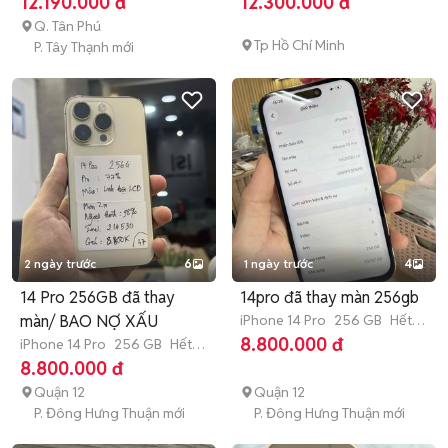
12.190.000 đ
12.300.000 đ
Q. Tân Phú
Tp Hồ Chí Minh
P. Tây Thạnh mới
2 ngày trước
6
1 ngày trước
4
14 Pro 256GB đã thay
14pro đã thay màn 256gb
màn/ BAO NỢ XẤU
iPhone 14 Pro
256 GB
Hết
bảo hành
8.800.000 đ
iPhone 14 Pro
256 GB
Hết
bảo hành
8.800.000 đ
Quận 12
Quận 12
P. Đông Hưng Thuận mới
P. Đông Hưng Thuận mới