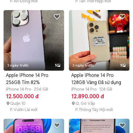
P. An Đông mới
P. Tân Thới Hiệp mới
2 ngày trước
5
2 ngày trước
5
Apple iPhone 14 Pro
Apple iPhone 14 Pro
256GB Tím 82%
128GB Vàng Đã sử dụng
iPhone 14 Pro
256 GB
iPhone 14 Pro
128 GB
12.500.000 đ
12.890.000 đ
Quận 10
Q. Gò Vấp
P. Vườn Lài mới
P. Thông Tây Hội mới