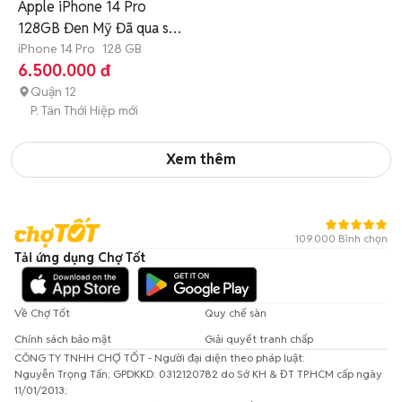
Apple iPhone 14 Pro
128GB Đen Mỹ Đã qua sử
dụng
iPhone 14 Pro
128 GB
6.500.000 đ
Quận 12
P. Tân Thới Hiệp mới
Xem thêm
109.000 Bình chọn
Tải ứng dụng Chợ Tốt
Về Chợ Tốt
Quy chế sàn
Chính sách bảo mật
Giải quyết tranh chấp
CÔNG TY TNHH CHỢ TỐT - Người đại diện theo pháp luật:
Nguyễn Trọng Tấn; GPDKKD: 0312120782 do Sở KH & ĐT TP.HCM cấp ngày
11/01/2013;