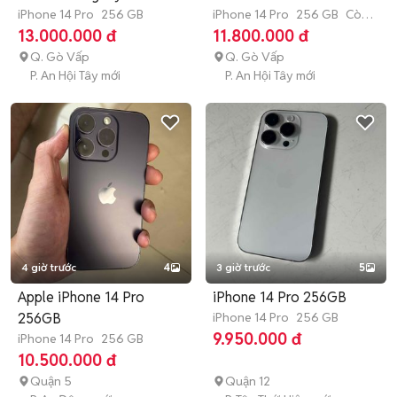
iPhone 14 Pro
256 GB
iPhone 14 Pro
256 GB
Còn
bảo hành
13.000.000 đ
11.800.000 đ
Q. Gò Vấp
Q. Gò Vấp
P. An Hội Tây mới
P. An Hội Tây mới
4 giờ trước
4
3 giờ trước
5
Apple iPhone 14 Pro
iPhone 14 Pro 256GB
256GB
iPhone 14 Pro
256 GB
9.950.000 đ
iPhone 14 Pro
256 GB
10.500.000 đ
Quận 5
Quận 12