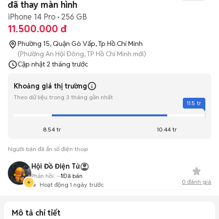
đã thay màn hình
iPhone 14 Pro
256 GB
11.500.000 đ
Phường 15, Quận Gò Vấp, Tp Hồ Chí Minh
(Phường An Hội Đông, TP Hồ Chí Minh mới)
Cập nhật
2 tháng trước
Khoảng giá thị trường
Theo dữ liệu trong 3 tháng gần nhất
11.5 tr
8.54 tr
10.44 tr
Người bán đã ẩn số điện thoại
Hội Đồ Điện Tử
Phản hồi:
--
1
Đã bán
0
đánh giá
Hoạt động 1 ngày trước
Mô tả chi tiết