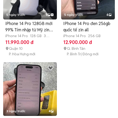
5 ngày trước
5
5 ngày trước
6
iPhone 14 Pro 128GB mới
IPhone 14 Pro đen 256gb
99% Tím nhập từ Mỹ zin
quốc tế zin all
áp
iPhone 14 Pro
128 GB
3
iPhone 14 Pro
256 GB
tháng
11.990.000 đ
12.900.000 đ
Quận 10
Q. Bình Tân
P. Hòa Hưng mới
P. Bình Trị Đông mới
3 ngày trước
4