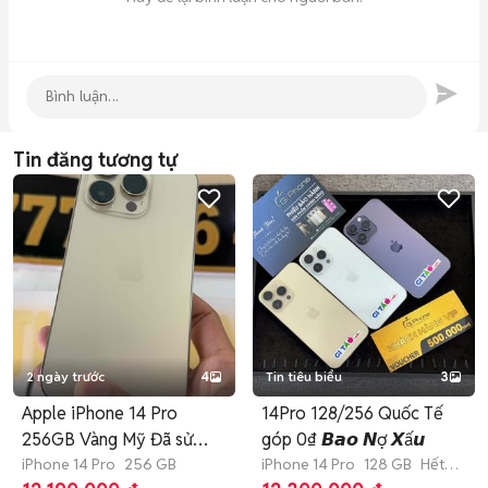
Tin đăng tương tự
2 ngày trước
4
Tin tiêu biểu
3
Apple iPhone 14 Pro
14Pro 128/256 Quốc Tế
256GB Vàng Mỹ Đã sử
góp 0₫ 𝘽𝙖𝙤 𝙉ợ 𝙓ấ𝙪
dụng
iPhone 14 Pro
256 GB
iPhone 14 Pro
128 GB
Hết
bảo hành