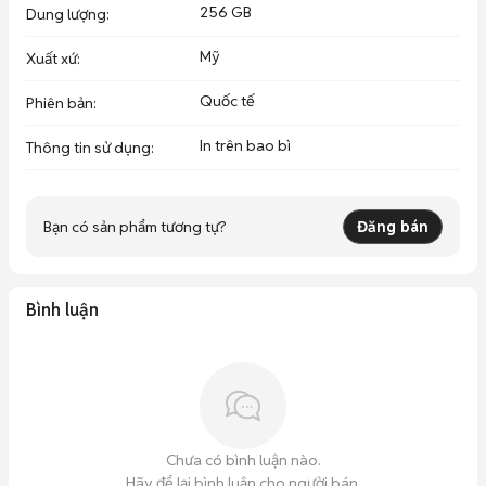
256 GB
Dung lượng
:
Mỹ
Xuất xứ
:
Quốc tế
Phiên bản
:
In trên bao bì
Thông tin sử dụng
:
Bạn có sản phẩm tương tự?
Đăng bán
Bình luận
Chưa có bình luận nào.
Hãy để lại bình luận cho người bán.