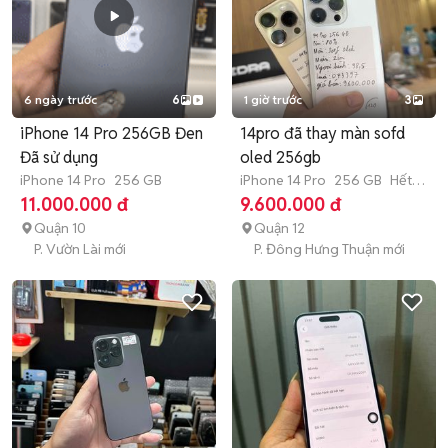
6 ngày trước
6
1 giờ trước
3
iPhone 14 Pro 256GB Đen
14pro đã thay màn sofd
Đã sử dụng
oled 256gb
iPhone 14 Pro
256 GB
iPhone 14 Pro
256 GB
Hết
bảo hành
11.000.000 đ
9.600.000 đ
Quận 10
Quận 12
P. Vườn Lài mới
P. Đông Hưng Thuận mới