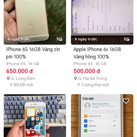
4 ngày trước
5
9 ngày trước
5
iPhone 6S 16GB Vàng zin
Apple iPhone 6s 16GB
pin 100%
Vàng hồng 100%
iPhone 6S
16 GB
iPhone 6S
16 GB
650.000 đ
500.000 đ
Q. Long Biên
Q. Hai Bà Trưng
P. Bồ Đề mới
P. Tương Mai mới