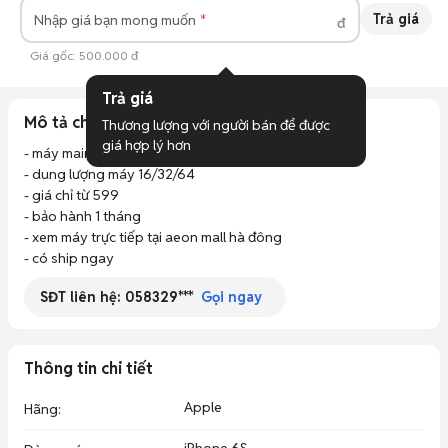
Trả giá
Nhập giá bạn mong muốn
đ
Giá gốc:
500.000 đ
Trả giá
Mô tả chi tiết
Thương lượng với người bán để được 
giá hợp lý hơn
- máy main màn zin mvt pin 100

- dung lượng máy 16/32/64

- giá chỉ từ 599

- bảo hành 1 tháng 

- xem máy trực tiếp tại aeon mall hà đông 

- có ship ngay
SĐT liên hệ:
058329***
Gọi ngay
Thông tin chi tiết
Apple
Hãng
: