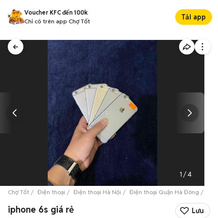
Voucher KFC đến 100k
Tải app
Chỉ có trên app Chợ Tốt
1
/
4
Chợ Tốt
Điện thoại
Điện thoại Hà Nội
Điện thoại Quận Hà Đông
iph
iphone 6s giá rẻ
Lưu