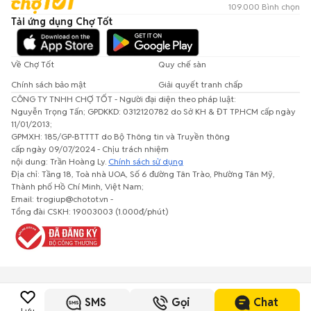
109.000 Bình chọn
Tải ứng dụng Chợ Tốt
Về Chợ Tốt
Quy chế sàn
Chính sách bảo mật
Giải quyết tranh chấp
CÔNG TY TNHH CHỢ TỐT - Người đại diện theo pháp luật:
Nguyễn Trọng Tấn; GPDKKD: 0312120782 do Sở KH & ĐT TP.HCM cấp ngày
11/01/2013;
GPMXH: 185/GP-BTTTT do Bộ Thông tin và Truyền thông
cấp ngày 09/07/2024 - Chịu trách nhiệm
nội dung: Trần Hoàng Ly.
Chính sách sử dụng
Địa chỉ: Tầng 18, Toà nhà UOA, Số 6 đường Tân Trào, Phường Tân Mỹ,
Thành phố Hồ Chí Minh, Việt Nam;
Email: trogiup@chotot.vn -
Tổng đài CSKH: 19003003 (1.000đ/phút)
SMS
Gọi
Chat
Lưu