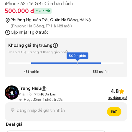
iPhone 6S
16 GB
Còn bảo hành
500.000 đ
Giá tốt
Phường Nguyễn Trãi, Quận Hà Đông, Hà Nội
(Phường Hà Đông, TP Hà Nội mới)
Cập nhật
11 giờ trước
Khoảng giá thị trường
Theo dữ liệu trong 3 tháng gần nhất
500 nghìn
451 nghìn
551 nghìn
Trung Hiếu
4.8
Phản hồi:
91%
18
Đã bán
45
đánh giá
Hoạt động 4 phút trước
Gửi
Deal giá