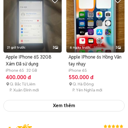
21 giờ trước
3
6 ngày trước
3
Apple iPhone 6S 32GB
Apple iPhone 6s Hồng Vân
Xám Đã sử dụng
tay nhạy
iPhone 6S
32 GB
iPhone 6S
400.000 đ
550.000 đ
Q. Bắc Từ Liêm
Q. Hà Đông
P. Xuân Đỉnh mới
P. Yên Nghĩa mới
Xem thêm