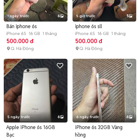
1 ngày trước
6
5 giờ trước
5
Bán iphone 6s
iphone 6s sll
iPhone 6S
16 GB
1 tháng
iPhone 6S
16 GB
1 tháng
500.000 đ
500.000 đ
Q. Hà Đông
Q. Hà Đông
5 ngày trước
6
6 ngày trước
6
Apple iPhone 6s 16GB
iPhone 6s 32GB Vàng
Bạc
hồng