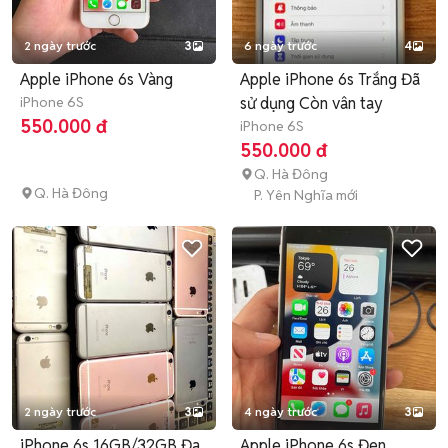
2 ngày trước
3
6 ngày trước
4
Apple iPhone 6s Vàng
Apple iPhone 6s Trắng Đã
iPhone 6S
sử dụng Còn vân tay
550.000 đ
iPhone 6S
550.000 đ
Q. Hà Đông
Q. Hà Đông
P. Yên Nghĩa mới
2 ngày trước
3
4 ngày trước
3
iPhone 6s 16GB/32GB Đa
Apple iPhone 6s Đen