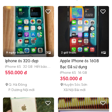
9 ngày trước
3
2 giờ trước
6
iphone 6s 32G đẹp
Apple iPhone 6s 16GB
iPhone 6S
32 GB
Hết bảo
Bạc Đã sử dụng
hành
550.000 đ
iPhone 6S
16 GB
350.000 đ
Q. Hà Đông
Huyện Sóc Sơn
P. Dương Nội mới
Xã Nội Bài mới