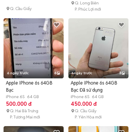
Q. Long Biên
Q. Cầu Giấy
P. Phúc Lợi mới
6 ngày trước
6
1 ngày trước
3
Apple iPhone 6s 64GB
Apple iPhone 6s 64GB
Bạc
Bạc Đã sử dụng
iPhone 6S
64 GB
iPhone 6S
64 GB
500.000 đ
450.000 đ
Q. Hai Bà Trưng
Q. Cầu Giấy
P. Tương Mai mới
P. Yên Hòa mới