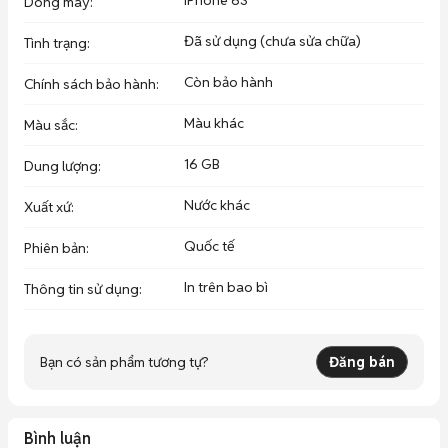
iPhone 6S
Dòng máy
:
Đã sử dụng (chưa sửa chữa)
Tình trạng
:
Còn bảo hành
Chính sách bảo hành
:
Màu khác
Màu sắc
:
16 GB
Dung lượng
:
Nước khác
Xuất xứ
:
Quốc tế
Phiên bản
:
In trên bao bì
Thông tin sử dụng
:
Bạn có sản phẩm tương tự?
Đăng bán
Bình luận