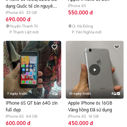
dạng Quốc tế zin nguyên
iPhone 6S
550.000 đ
bản
iPhone 6S
32 GB
690.000 đ
Huyện Thanh Trì
Q. Hà Đông
P. Thanh Liệt mới
P. Yên Nghĩa mới
7 ngày trước
6
10 ngày trước
4
iPhone 6S QT bản 64G zin
Apple iPhone 6s 16GB
full đẹp
Vàng hồng Đã sử dụng
iPhone 6S
64 GB
iPhone 6S
16 GB
600.000 đ
450.000 đ