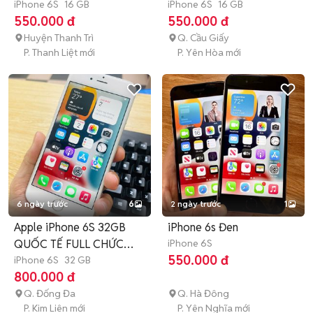
iPhone 6S
16 GB
iPhone 6S
16 GB
550.000 đ
550.000 đ
Huyện Thanh Trì
Q. Cầu Giấy
P. Thanh Liệt mới
P. Yên Hòa mới
6 ngày trước
6
2 ngày trước
1
Apple iPhone 6S 32GB
iPhone 6s Đen
QUỐC TẾ FULL CHỨC
iPhone 6S
550.000 đ
NĂNG
iPhone 6S
32 GB
800.000 đ
Q. Đống Đa
Q. Hà Đông
P. Kim Liên mới
P. Yên Nghĩa mới