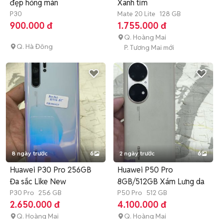
đẹp hỏng màn
Xanh tím
P30
Mate 20 Lite
128 GB
900.000 đ
1.755.000 đ
Q. Hoàng Mai
Q. Hà Đông
P. Tương Mai mới
8 ngày trước
6
2 ngày trước
6
Huawei P30 Pro 256GB
Huawei P50 Pro
Đa sắc Like New
8GB/512GB Xám Lưng da
P30 Pro
256 GB
P50 Pro
512 GB
2.650.000 đ
4.100.000 đ
Q. Hoàng Mai
Q. Hoàng Mai