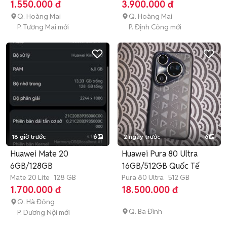
hành
1.550.000 đ
3.900.000 đ
Q. Hoàng Mai
Q. Hoàng Mai
P. Tương Mai mới
P. Định Công mới
18 giờ trước
6
2 ngày trước
6
Huawei Mate 20
Huawei Pura 80 Ultra
6GB/128GB
16GB/512GB Quốc Tế
Mate 20 Lite
128 GB
Pura 80 Ultra
512 GB
1.700.000 đ
18.500.000 đ
Q. Hà Đông
Q. Ba Đình
P. Dương Nội mới