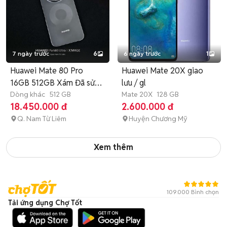
7 ngày trước
6
6 ngày trước
1
Huawei Mate 80 Pro
Huawei Mate 20X giao
16GB 512GB Xám Đã sử
lưu / gl
dụng
Dòng khác
512 GB
Mate 20X
128 GB
18.450.000 đ
2.600.000 đ
Q. Nam Từ Liêm
Huyện Chương Mỹ
Xem thêm
109.000 Bình chọn
Tải ứng dụng Chợ Tốt