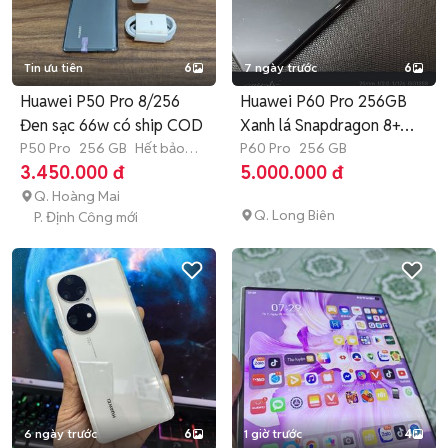
Tin ưu tiên
6
7 ngày trước
6
Huawei P50 Pro 8/256
Huawei P60 Pro 256GB
Đen sạc 66w có ship COD
Xanh lá Snapdragon 8+
P50 Pro
256 GB
Hết bảo
Gen 1
P60 Pro
256 GB
hành
3.450.000 đ
5.000.000 đ
Q. Hoàng Mai
Q. Long Biên
P. Định Công mới
6 ngày trước
6
1 giờ trước
4