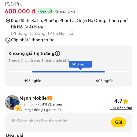
P20 Pro
600.000 đ
Giá tốt
Kèm phụ kiện
Khu đô thị Xa La, Phường Phúc La, Quận Hà Đông, Thành phố
Hà Nội, Việt Nam
(Phường Hà Đông, TP Hà Nội mới)
Cập nhật
1 tháng trước
Khoảng giá thị trường
Theo dữ liệu trong 3 tháng gần nhất
600 nghìn
495 nghìn
605 nghìn
Mạnh Mobile
4.7
Phản hồi:
79%
1119
Đã bán
130
đánh giá
Hoạt động 1 giờ trước
Gửi
Deal giá