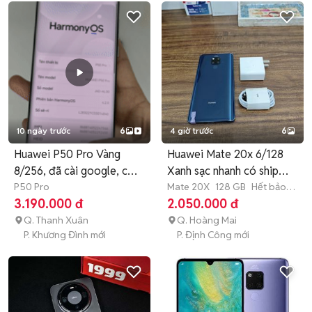
10 ngày trước
6
4 giờ trước
6
Huawei P50 Pro Vàng
Huawei Mate 20x 6/128
8/256, đã cài google, có
Xanh sạc nhanh có ship
ship
P50 Pro
COD
Mate 20X
128 GB
Hết bảo
hành
3.190.000 đ
2.050.000 đ
Q. Thanh Xuân
Q. Hoàng Mai
P. Khương Đình mới
P. Định Công mới