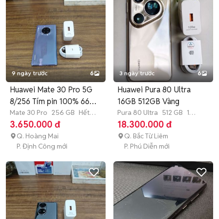
9 ngày trước
6
3 ngày trước
6
Huawei Mate 30 Pro 5G
Huawei Pura 80 Ultra
8/256 Tím pin 100% 66w
16GB 512GB Vàng
COD
Mate 30 Pro
256 GB
Hết
Pura 80 Ultra
512 GB
1
bảo hành
tháng
3.650.000 đ
18.300.000 đ
Q. Hoàng Mai
Q. Bắc Từ Liêm
P. Định Công mới
P. Phú Diễn mới