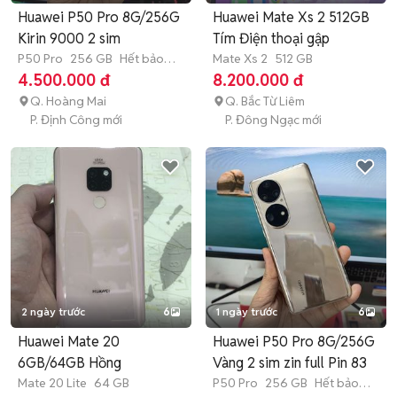
Huawei P50 Pro 8G/256G
Huawei Mate Xs 2 512GB
Kirin 9000 2 sim
Tím Điện thoại gập
P50 Pro
256 GB
Hết bảo
Mate Xs 2
512 GB
hành
4.500.000 đ
8.200.000 đ
Q. Hoàng Mai
Q. Bắc Từ Liêm
P. Định Công mới
P. Đông Ngạc mới
2 ngày trước
6
1 ngày trước
6
Huawei Mate 20
Huawei P50 Pro 8G/256G
6GB/64GB Hồng
Vàng 2 sim zin full Pin 83
Mate 20 Lite
64 GB
P50 Pro
256 GB
Hết bảo