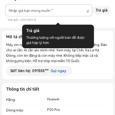
Trả giá
Nhập giá bạn mong muốn
đ
Giá gốc:
600.000 đ
Trả giá
Mô tả chi tiết
Thương lượng với người bán để được 
giá hợp lý hơn
Máy zin nguyên cây hỏng màn bật nguồn lên bình thường. Bán 
cho ai cần. Ai cần alo mình nhé. Xem máy tại Ct4c Xa La Hà 
Đông, còn tin đăng là còn máy nhé. Không tiếp mặc cả và 
không phụ kiện. Hỗ trợ ship mọi miền Tổ Quốc.
SĐT liên hệ:
091555***
Gọi ngay
Thông tin chi tiết
Huawei
Hãng
:
P20 Pro
Dòng máy
: