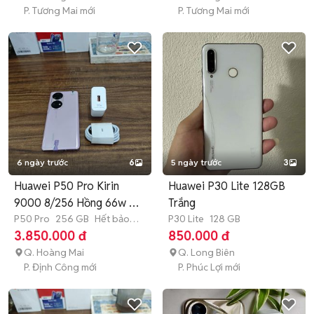
P. Tương Mai mới
P. Tương Mai mới
6 ngày trước
6
5 ngày trước
3
Huawei P50 Pro Kirin
Huawei P30 Lite 128GB
9000 8/256 Hồng 66w có
Trắng
COD
P50 Pro
256 GB
Hết bảo
P30 Lite
128 GB
hành
3.850.000 đ
850.000 đ
Q. Hoàng Mai
Q. Long Biên
P. Định Công mới
P. Phúc Lợi mới