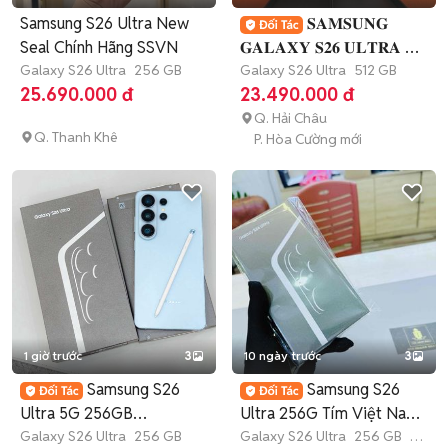
Samsung S26 Ultra New
𝐒𝐀𝐌𝐒𝐔𝐍𝐆
Seal Chính Hãng SSVN
𝐆𝐀𝐋𝐀𝐗𝐘 𝐒𝟐𝟔 𝐔𝐋𝐓𝐑𝐀 có
Galaxy S26 Ultra
256 GB
trả góp
Galaxy S26 Ultra
512 GB
25.690.000 đ
23.490.000 đ
Q. Hải Châu
Q. Thanh Khê
P. Hòa Cường mới
1 giờ trước
3
10 ngày trước
3
Samsung S26
Samsung S26
Ultra 5G 256GB
Ultra 256G Tím Việt Nam
22/3/2027 VN
Galaxy S26 Ultra
256 GB
new seal 100%
Galaxy S26 Ultra
256 GB
7-