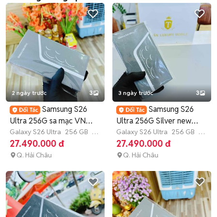
2 ngày trước
3
3 ngày trước
3
Samsung S26
Samsung S26
Ultra 256G sa mạc VN
Ultra 256G Silver new
fullbox new 100%
Galaxy S26 Ultra
256 GB
7-
seal VN 100%
Galaxy S26 Ultra
256 GB
7-
12 tháng
12 tháng
27.490.000 đ
27.490.000 đ
Q. Hải Châu
Q. Hải Châu