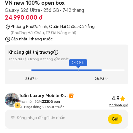
VN new 100% open box
Galaxy S26 Ultra
256 GB
7-12 tháng
24.990.000 đ
Phường Phước Ninh, Quận Hải Châu, Đà Nẵng
(Phường Hải Châu, TP Đà Nẵng mới)
Cập nhật
1 tháng trước
Khoảng giá thị trường
Theo dữ liệu trong 3 tháng gần nhất
24.99 tr
23.67 tr
28.93 tr
Tuấn Luxury Mobile Đà Năngx
4.9
Phản hồi:
92%
222
Đã bán
27
đánh giá
Hoạt động 21 phút trước
Gửi