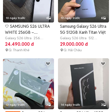
10 ngày trước
4
12 ngày trước
6
🤍 SAMSUNG S26 ULTRA
Samsung Galaxy S26 Ultra
WHITE 256GB –
5G 512GB Xanh Titan Việt
FLAGSHIP CỰC ĐẸP
Galaxy S26 Ultra
256
Galaxy S26 Ultra
512
GB
>12 tháng
GB
Còn bảo hành
24.490.000 đ
29.000.000 đ
Q. Thanh Khê
Q. Hải Châu
13 ngày trước
3
14 ngày trước
3