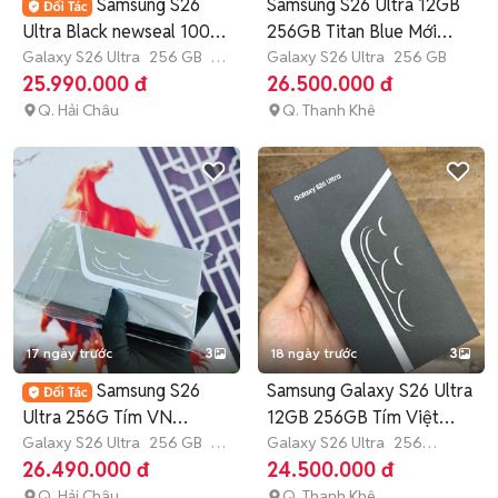
Samsung S26
Samsung S26 Ultra 12GB
Ultra Black newseal 100%
256GB Titan Blue Mới
Việt Nam
Galaxy S26 Ultra
256 GB
7-
100%
Galaxy S26 Ultra
256 GB
12 tháng
25.990.000 đ
26.500.000 đ
Q. Hải Châu
Q. Thanh Khê
17 ngày trước
3
18 ngày trước
3
Samsung S26
Samsung Galaxy S26 Ultra
Ultra 256G Tím VN
12GB 256GB Tím Việt
fullbox newseal 100%
Galaxy S26 Ultra
256 GB
7-
Nam
Galaxy S26 Ultra
256
12 tháng
GB
>12 tháng
26.490.000 đ
24.500.000 đ
Q. Hải Châu
Q. Thanh Khê