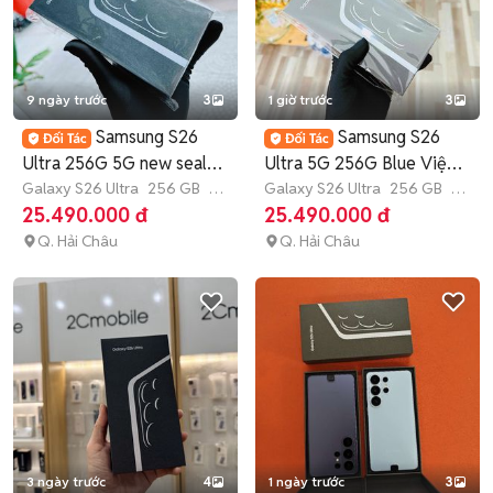
9 ngày trước
3
1 giờ trước
3
Samsung S26
Samsung S26
Ultra 256G 5G new seal
Ultra 5G 256G Blue Việt
VN mới 100%
Galaxy S26 Ultra
256 GB
7-
Nam new 100%
Galaxy S26 Ultra
256 GB
7-
12 tháng
12 tháng
25.490.000 đ
25.490.000 đ
Q. Hải Châu
Q. Hải Châu
3 ngày trước
4
1 ngày trước
3