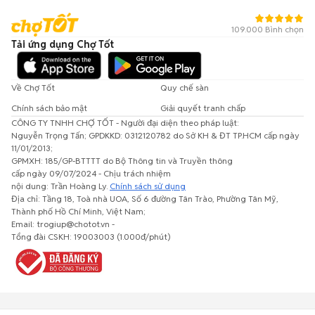
109.000 Bình chọn
Tải ứng dụng Chợ Tốt
Về Chợ Tốt
Quy chế sàn
Chính sách bảo mật
Giải quyết tranh chấp
CÔNG TY TNHH CHỢ TỐT - Người đại diện theo pháp luật:
Nguyễn Trọng Tấn; GPDKKD: 0312120782 do Sở KH & ĐT TP.HCM cấp ngày
11/01/2013;
GPMXH: 185/GP-BTTTT do Bộ Thông tin và Truyền thông
cấp ngày 09/07/2024 - Chịu trách nhiệm
nội dung: Trần Hoàng Ly.
Chính sách sử dụng
Địa chỉ: Tầng 18, Toà nhà UOA, Số 6 đường Tân Trào, Phường Tân Mỹ,
Thành phố Hồ Chí Minh, Việt Nam;
Email: trogiup@chotot.vn -
Tổng đài CSKH: 19003003 (1.000đ/phút)