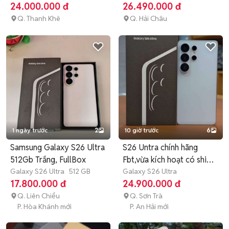
12 tháng
24.000.000 đ
26.490.000 đ
Q. Thanh Khê
Q. Hải Châu
1 ngày trước
2
10 giờ trước
6
Samsung Galaxy S26 Ultra
S26 Untra chính hãng
512Gb Trắng, FullBox
Fbt,vừa kích hoạt có ship
Galaxy S26 Ultra
512 GB
cod
Galaxy S26 Ultra
17.800.000 đ
24.900.000 đ
Q. Liên Chiểu
Q. Sơn Trà
P. Hòa Khánh mới
P. An Hải mới