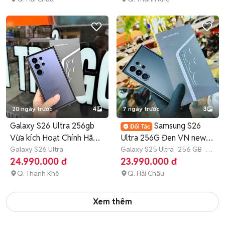
20 ngày trước
4
7 ngày trước
3
Galaxy S26 Ultra 256gb
Samsung S26
Vừa kích Hoạt Chính Hãng
Ultra 256G Đen VN new
VN
Galaxy S26 Ultra
openbox Mới 100%
Galaxy S25 Ultra
256 GB
7-
12 tháng
24.990.000 đ
23.990.000 đ
Q. Thanh Khê
Q. Hải Châu
Xem thêm