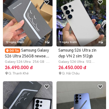
12 ngày trước
6
11 ngày trước
6
Samsung Galaxy
Samsung S26 Ultra zin
S26 Ultra 256GB newseal
đẹp VN 2 sim 512gb
100%
Galaxy S26 Ultra
256 GB
7-
Galaxy S26 Ultra
512
12 tháng
GB
Còn bảo hành
26.490.000 đ
26.450.000 đ
Q. Thanh Khê
Q. Hải Châu