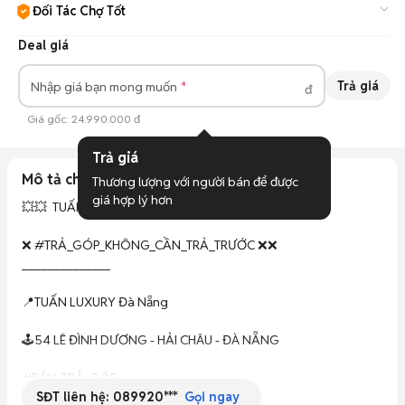
Đối Tác Chợ Tốt
Cam kết hàng đúng mô tả, bảo hành ít nhất 3 tháng, hỗ trợ đổi
Deal giá
trả.
Tìm hiểu thêm
Trả giá
Nhập giá bạn mong muốn
đ
Giá gốc:
24.990.000 đ
Trả giá
Mô tả chi tiết
Thương lượng với người bán để được 
giá hợp lý hơn
💥💥  TUẤN LUXURY MOBILE ĐÀ NẴNG 💥💥

❌ #TRẢ_GÓP_KHÔNG_CẦN_TRẢ_TRƯỚC ❌❌

______________

📍TUẤN LUXURY Đà Nẵng    

🕹54 LÊ ĐÌNH DƯƠNG - HẢI CHÂU - ĐÀ NẴNG

#BÁN_TRẢ_GÓP

SĐT liên hệ:
089920***
#TUẤN LUXURY

Gọi ngay