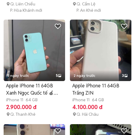
Q. Liên Chiểu
Q. Cẩm Lệ
P. Hòa Khánh mới
P. An Khê mới
5 ngày trước
5
2 ngày trước
3
Apple iPhone 11 64GB
Apple iPhone 11 64GB
Xanh Ngọc Quốc tế 🍎🍎
Trắng ZIN
🍎
iPhone 11
64 GB
iPhone 11
64 GB
2.900.000 đ
4.100.000 đ
Q. Thanh Khê
Q. Hải Châu