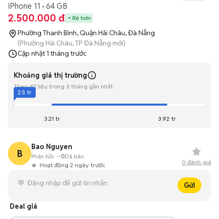
iPhone 11
64 GB
2.500.000 đ
Rẻ hơn
Phường Thanh Bình, Quận Hải Châu, Đà Nẵng
(Phường Hải Châu, TP Đà Nẵng mới)
Cập nhật
1 tháng trước
Khoảng giá thị trường
Theo dữ liệu trong 3 tháng gần nhất
2.5 tr
3.21 tr
3.92 tr
Bao Nguyen
B
Phản hồi:
--
0
Đã bán
0
đánh giá
Hoạt động 2 ngày trước
Gửi
Deal giá