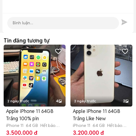
Tin đăng tương tự
2 ngày trước
4
2 ngày trước
2
Apple iPhone 11 64GB
Apple iPhone 11 64GB
Trắng 100% pin
Trắng Like New
iPhone 11
64 GB
Hết bảo
iPhone 11
64 GB
Hết bảo
hành
hành
3.500.000 đ
3.200.000 đ