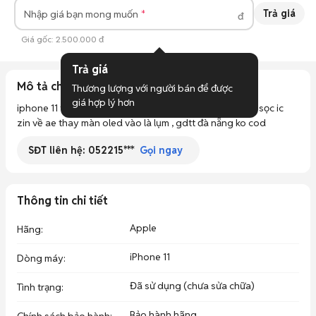
Trả giá
Nhập giá bạn mong muốn
đ
Giá gốc:
2.500.000 đ
Trả giá
Mô tả chi tiết
Thương lượng với người bán để được 
giá hợp lý hơn
iphone 11 thường 64gb pin dung lượng cao 100% màn sọc ic 
zin về ae thay màn oled vào là lụm , gdtt đà nẵng ko cod
SĐT liên hệ:
052215***
Gọi ngay
Thông tin chi tiết
Apple
Hãng
:
iPhone 11
Dòng máy
:
Đã sử dụng (chưa sửa chữa)
Tình trạng
:
Bảo hành hãng