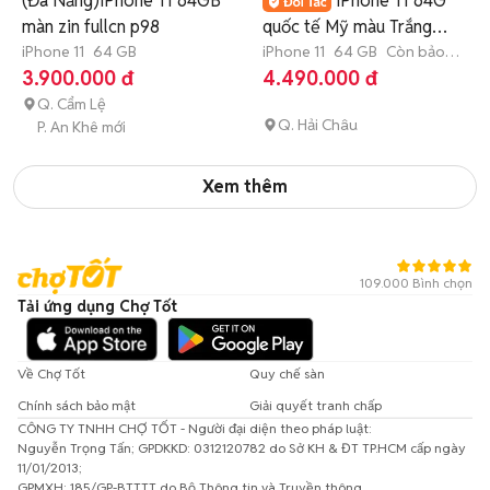
(Đà Nẵng)iPhone 11 64GB
iPhone 11 64G
màn zin fullcn p98
quốc tế Mỹ màu Trắng
iPhone 11
64 GB
99% có Trả Góp
iPhone 11
64 GB
Còn bảo
hành
3.900.000 đ
4.490.000 đ
Q. Cẩm Lệ
Q. Hải Châu
P. An Khê mới
Xem thêm
109.000 Bình chọn
Tải ứng dụng Chợ Tốt
Về Chợ Tốt
Quy chế sàn
Chính sách bảo mật
Giải quyết tranh chấp
CÔNG TY TNHH CHỢ TỐT - Người đại diện theo pháp luật:
Nguyễn Trọng Tấn; GPDKKD: 0312120782 do Sở KH & ĐT TP.HCM cấp ngày
11/01/2013;
GPMXH: 185/GP-BTTTT do Bộ Thông tin và Truyền thông