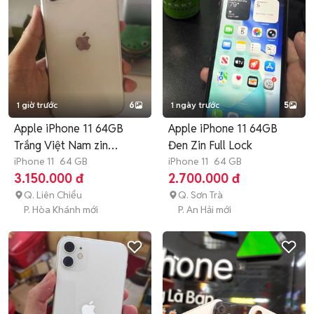
1 giờ trước
6
1 ngày trước
5
Apple iPhone 11 64GB
Apple iPhone 11 64GB
Trắng Việt Nam zin
Đen Zin Full Lock
nguyên bản
iPhone 11
64 GB
iPhone 11
64 GB
3.150.000 đ
2.700.000 đ
Q. Liên Chiểu
Q. Sơn Trà
P. Hòa Khánh mới
P. An Hải mới