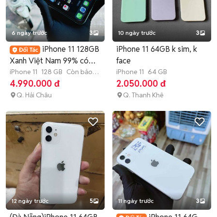
6 ngày trước
3
10 ngày trước
3
iPhone 11 128GB
iPhone 11 64GB k sim, k
Xanh Việt Nam 99% có
face
Trả Góp
iPhone 11
128 GB
Còn bảo
iPhone 11
64 GB
hành
4.990.000 đ
2.050.000 đ
Q. Hải Châu
Q. Thanh Khê
12 ngày trước
5
11 ngày trước
3