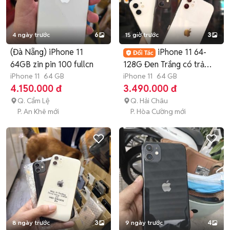
4 ngày trước
6
15 giờ trước
3
(Đà Nẵng) iPhone 11
iPhone 11 64-
64GB zin pin 100 fullcn
128G Đen Trắng có trả
iPhone 11
64 GB
góp nợ xấu
iPhone 11
64 GB
4.150.000 đ
3.490.000 đ
Q. Cẩm Lệ
Q. Hải Châu
P. An Khê mới
P. Hòa Cường mới
8 ngày trước
3
9 ngày trước
4