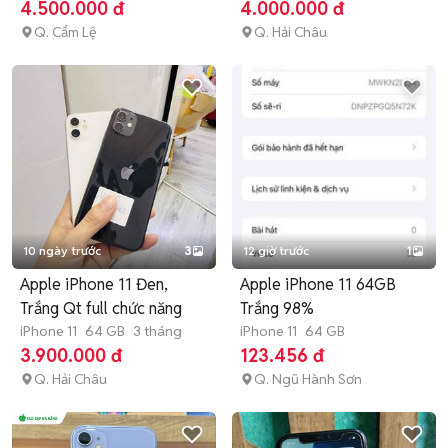
hành
4.500.000 đ
4.000.000 đ
Q. Cẩm Lệ
Q. Hải Châu
10 ngày trước
3
12 giờ trước
1
Apple iPhone 11 Đen,
Apple iPhone 11 64GB
Trắng Qt full chức năng
Trắng 98%
iPhone 11
64 GB
3 tháng
iPhone 11
64 GB
3.900.000 đ
123.456 đ
Q. Hải Châu
Q. Ngũ Hành Sơn