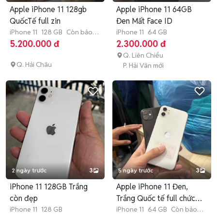
Apple iPhone 11 128gb
Apple iPhone 11 64GB
QuốcTế full zin
Đen Mất Face ID
iPhone 11
128 GB
Còn bảo
iPhone 11
64 GB
hành
5.200.000 đ
2.300.000 đ
Q. Liên Chiểu
Q. Hải Châu
P. Hải Vân mới
2 ngày trước
3
5 ngày trước
3
iPhone 11 128GB Trắng
Apple iPhone 11 Đen,
còn đẹp
Trắng Quốc tế full chức
iPhone 11
128 GB
năng
iPhone 11
64 GB
Còn bảo