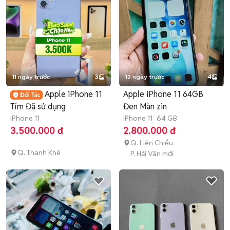
11 ngày trước
3
12 ngày trước
4
Apple iPhone 11
Apple iPhone 11 64GB
Tím Đã sử dụng
Đen Màn zin
iPhone 11
iPhone 11
64 GB
3.500.000 đ
2.800.000 đ
Q. Liên Chiểu
Q. Thanh Khê
P. Hải Vân mới