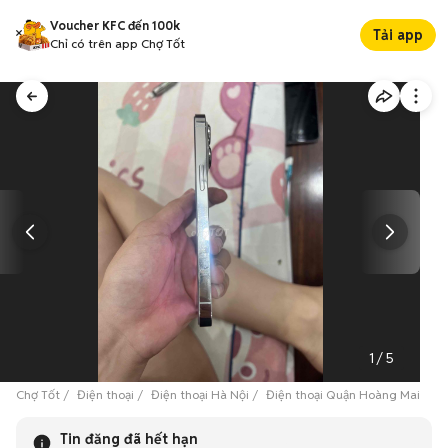
Voucher KFC đến 100k
Tải app
Chỉ có trên app Chợ Tốt
1
/
5
Chợ Tốt
Điện thoại
Điện thoại Hà Nội
Điện thoại Quận Hoàng Mai
1
Tin đăng đã hết hạn