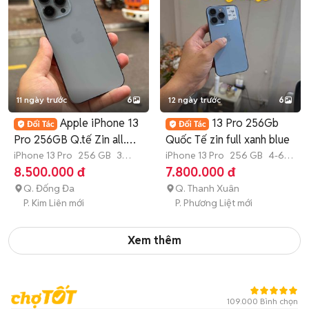
11 ngày trước
6
12 ngày trước
6
Apple iPhone 13
13 Pro 256Gb
Pro 256GB Q.tế Zin all.
Quốc Tế zin full xanh blue
Có Góp
iPhone 13 Pro
256 GB
3
iPhone 13 Pro
256 GB
4-6
tháng
tháng
8.500.000 đ
7.800.000 đ
Q. Đống Đa
Q. Thanh Xuân
P. Kim Liên mới
P. Phương Liệt mới
Xem thêm
109.000 Bình chọn