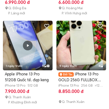
tháng
6.990.000 đ
6.600.000 đ
Q. Đống Đa
Q. Hoàng Mai
P. Láng mới
P. Vĩnh Hưng mới
1 ngày trước
5
9 ngày trước
4
Apple iPhone 13 Pro
iPhone 13 Pro
512GB Quốc tế. đẹp keng
GOLD 256G FULLBOX
iPhone 13 Pro
512 GB
Zin APPLE 2023
iPhone 13 Pro
256 GB
>12
tháng
7.900.000 đ
8.850.000 đ
Q. Thanh Xuân
Q. Thanh Xuân
P. Khương Đình mới