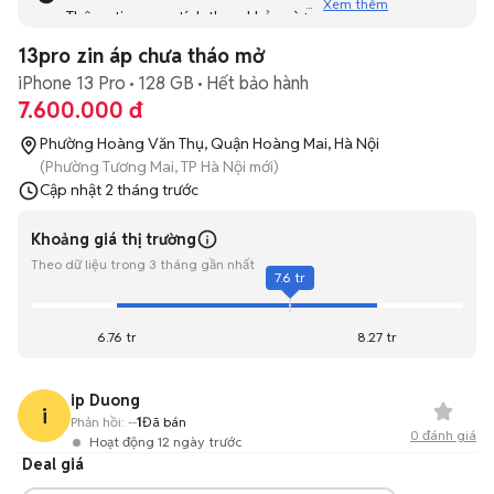
Xem thêm
Thông tin mang tính tham khảo và bạn không thể liên hệ
với người bán. Bạn hãy tham khảo thêm các tin đăng
13pro zin áp chưa tháo mở
tương tự khác dưới đây nhé!
iPhone 13 Pro
128 GB
Hết bảo hành
7.600.000 đ
Phường Hoàng Văn Thụ, Quận Hoàng Mai, Hà Nội
(Phường Tương Mai, TP Hà Nội mới)
Cập nhật
2 tháng trước
Khoảng giá thị trường
Theo dữ liệu trong 3 tháng gần nhất
7.6 tr
6.76 tr
8.27 tr
ip Duong
i
Phản hồi:
--
1
Đã bán
0
đánh giá
Hoạt động 12 ngày trước
Deal giá