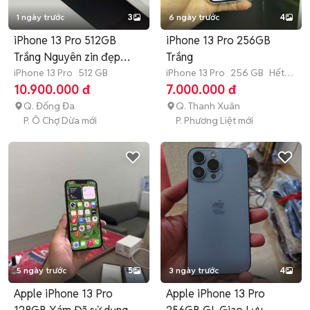
1 ngày trước
3
6 ngày trước
4
iPhone 13 Pro 512GB
iPhone 13 Pro 256GB
Trắng Nguyên zin đẹp
Trắng
keng
iPhone 13 Pro
512 GB
iPhone 13 Pro
256 GB
Hết
bảo hành
10.900.000 đ
7.000.000 đ
Q. Đống Đa
Q. Thanh Xuân
P. Ô Chợ Dừa mới
P. Phương Liệt mới
5 ngày trước
5
3 ngày trước
4
Apple iPhone 13 Pro
Apple iPhone 13 Pro