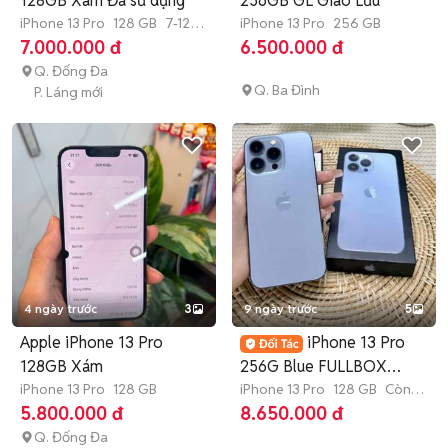
128GB Xám Đã sử dụng
256GB GL Giao Lưu
iPhone 13 Pro
128 GB
7-12
iPhone 13 Pro
256 GB
tháng
7.000.000 đ
6.500.000 đ
Q. Đống Đa
Q. Ba Đình
P. Láng mới
4 ngày trước
3
9 ngày trước
5
Apple iPhone 13 Pro
iPhone 13 Pro
128GB Xám
256G Blue FULLBOX
iPhone 13 Pro
128 GB
KENG APPLE 12/2025
iPhone 13 Pro
128 GB
Còn
bảo hành
5.800.000 đ
8.650.000 đ
Q. Đống Đa