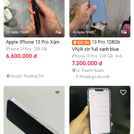
6 ngày trước
3
4 ngày trước
5
Apple iPhone 13 Pro Xám
13 Pro 128Gb
iPhone 13 Pro
128 GB
VN/A zin full xanh blue
6.600.000 đ
iPhone 13 Pro
128 GB
4-6
tháng
7.300.000 đ
Q. Thanh Xuân
Huyện Thường Tín
P. Phương Liệt mới