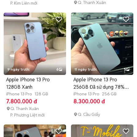
Q. Thanh Xuân
P. Kim Liên mới
9 ngày trước
6
11 ngày trước
5
Apple iPhone 13 Pro
Apple iPhone 13 Pro
128GB Xanh
256GB Đã sử dụng 78%
iPhone 13 Pro
128 GB
pin
iPhone 13 Pro
256 GB
7.800.000 đ
8.300.000 đ
Q. Thanh Xuân
Q. Cầu Giấy
P. Phương Liệt mới