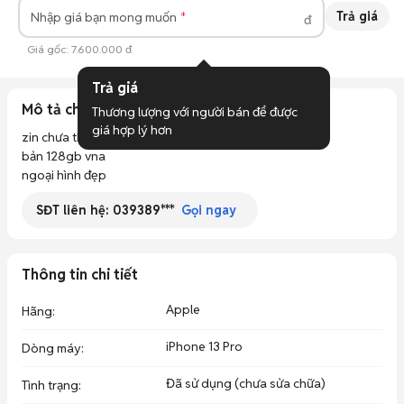
Trả giá
Nhập giá bạn mong muốn
đ
Giá gốc:
7.600.000 đ
Trả giá
Mô tả chi tiết
Thương lượng với người bán để được 
giá hợp lý hơn
zin chưa tháo mở

bản 128gb vna

ngoại hình đẹp
SĐT liên hệ:
039389***
Gọi ngay
Thông tin chi tiết
Apple
Hãng
:
iPhone 13 Pro
Dòng máy
:
Đã sử dụng (chưa sửa chữa)
Tình trạng
: