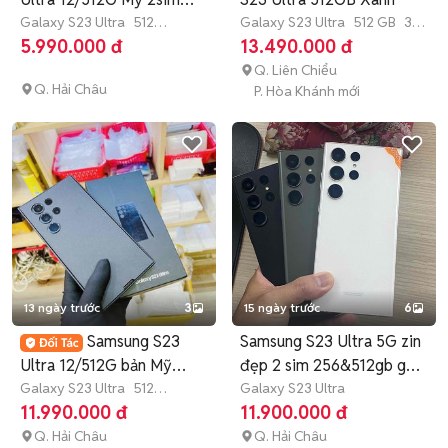
màn sọc 1 chỉ
Galaxy S23 Ultra
512
Galaxy S23 Ultra
512 GB
3
GB
Còn bảo hành
tháng
5.990.000 đ
13.490.000 đ
Q. Liên Chiểu
Q. Hải Châu
P. Hòa Khánh mới
13 ngày trước
3
15 ngày trước
6
Samsung S23
Samsung S23 Ultra 5G zin
Ultra 12/512G bản Mỹ
đẹp 2 sim 256&512gb góp
2sim có Trả Góp
Galaxy S23 Ultra
512
0
Galaxy S23 Ultra
GB
Còn bảo hành
11.990.000 đ
11.900.000 đ
Q. Hải Châu
Q. Hải Châu