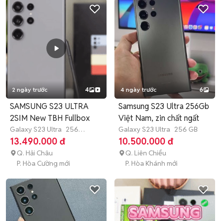
2 ngày trước
4
4 ngày trước
6
SAMSUNG S23 ULTRA
Samsung S23 Ultra 256Gb
2SIM New TBH Fullbox
Việt Nam, zin chất ngất
Galaxy S23 Ultra
256
Galaxy S23 Ultra
256 GB
GB
Còn bảo hành
13.490.000 đ
10.500.000 đ
Q. Hải Châu
Q. Liên Chiểu
P. Hòa Cường mới
P. Hòa Khánh mới