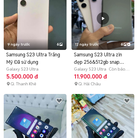
9 ngày trước
6
12 ngày trước
6
Samsung S23 Ultra Trắng
Samsung S23 Ultra zin
Mỹ Đã sử dụng
đẹp 256&512gb snap
Galaxy S23 Ultra
8gen 2
Galaxy S23 Ultra
Còn bảo
hành
5.500.000 đ
11.900.000 đ
Q. Thanh Khê
Q. Hải Châu