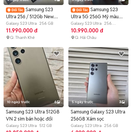
Samsung S23
Samsung S23
Ultra 256 / 512Gb New
Ultra 5G 256G Mỹ màu
Mới
Galaxy S23 Ultra
256 GB
đen có Trả Góp
Galaxy S23 Ultra
256
GB
Còn bảo hành
11.990.000 đ
10.990.000 đ
Q. Thanh Khê
Q. Hải Châu
10 ngày trước
6
5 ngày trước
3
Samsung S23 Ultra 512GB
Samsung Galaxy S23 Ultra
VN 2 sim bán hoặc đổi
256GB Xám sọc
Galaxy S23 Ultra
512 GB
Galaxy S23 Ultra
256 GB