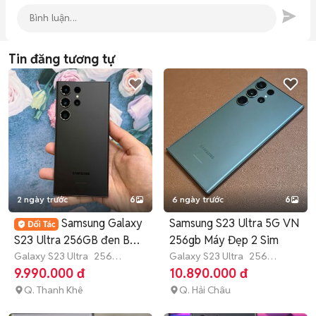
Tin đăng tương tự
2 ngày trước
6
6 ngày trước
6
Samsung Galaxy
Samsung S23 Ultra 5G VN
S23 Ultra 256GB đen BH
256gb Máy Đẹp 2 Sim
6th có góp
Galaxy S23 Ultra
256
Galaxy S23 Ultra
256
GB
Còn bảo hành
GB
Còn bảo hành
9.990.000 đ
10.890.000 đ
Q. Thanh Khê
Q. Hải Châu