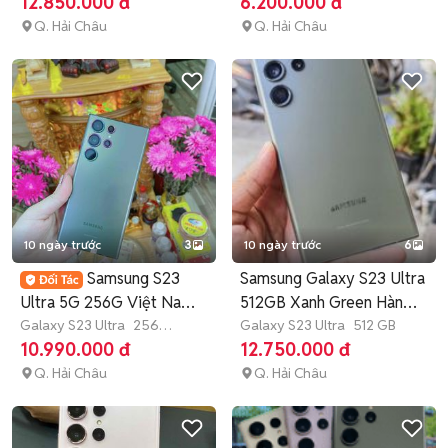
12.850.000 đ
6.200.000 đ
Q. Hải Châu
Q. Hải Châu
10 ngày trước
3
10 ngày trước
6
Samsung S23
Samsung Galaxy S23 Ultra
Ultra 5G 256G Việt Nam
512GB Xanh Green Hàn
2sim nguyên zin
Galaxy S23 Ultra
256
Quốc
Galaxy S23 Ultra
512 GB
GB
Còn bảo hành
10.990.000 đ
12.750.000 đ
Q. Hải Châu
Q. Hải Châu