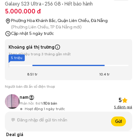
Galaxy S23 Ultra
256 GB
Hết bảo hành
5.000.000 đ
Phường Hòa Khánh Bắc, Quận Liên Chiểu, Đà Nẵng
(Phường Liên Chiểu, TP Đà Nẵng mới)
Cập nhật
5 ngày trước
Khoảng giá thị trường
Theo dữ liệu trong 3 tháng gần nhất
5 triệu
8.51 tr
10.4 tr
Người bán đã ẩn số điện thoại
nam
5
Phản hồi:
86%
1
Đã bán
5
đánh giá
Hoạt động 1 ngày trước
Gửi
Deal giá