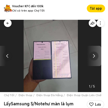
Voucher KFC đến 100k
Tải app
Chỉ có trên app Chợ Tốt
1
/
5
Chợ Tốt
Điện thoại
Điện thoại Đà Nẵng
Điện thoại Quận Liên Chiểu
LấySamsung S/Notehư màn là lụm
Lưu