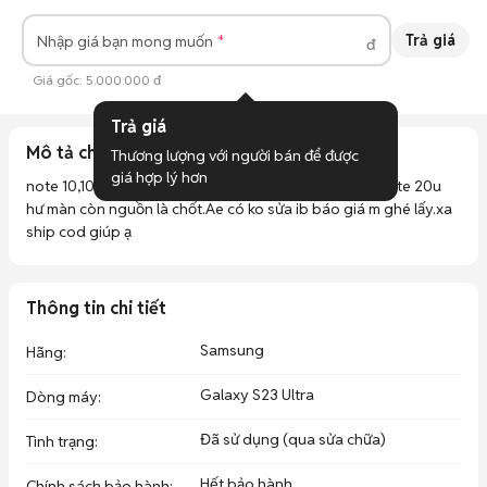
Trả giá
Nhập giá bạn mong muốn
đ
Giá gốc:
5.000.000 đ
Trả giá
Mô tả chi tiết
Thương lượng với người bán để được 
giá hợp lý hơn
note 10,10+,20,20+,20u,21,s21+ s21u,22,22+,22u,23u,note 20u 
hư màn còn nguồn là chốt.Ae có ko sửa ib báo giá m ghé lấy.xa 
ship cod giúp ạ
Thông tin chi tiết
Samsung
Hãng
:
Galaxy S23 Ultra
Dòng máy
:
Đã sử dụng (qua sửa chữa)
Tình trạng
:
Hết bảo hành
Chính sách bảo hành
: