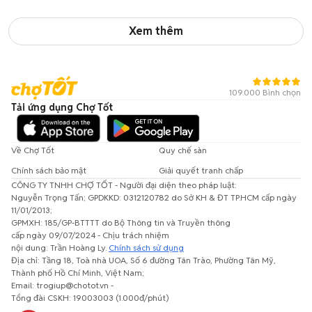
Xem thêm
109.000 Bình chọn
Tải ứng dụng Chợ Tốt
Về Chợ Tốt
Quy chế sàn
Chính sách bảo mật
Giải quyết tranh chấp
CÔNG TY TNHH CHỢ TỐT - Người đại diện theo pháp luật:
Nguyễn Trọng Tấn; GPDKKD: 0312120782 do Sở KH & ĐT TP.HCM cấp ngày
11/01/2013;
GPMXH: 185/GP-BTTTT do Bộ Thông tin và Truyền thông
cấp ngày 09/07/2024 - Chịu trách nhiệm
nội dung: Trần Hoàng Ly.
Chính sách sử dụng
Địa chỉ: Tầng 18, Toà nhà UOA, Số 6 đường Tân Trào, Phường Tân Mỹ,
Thành phố Hồ Chí Minh, Việt Nam;
Email: trogiup@chotot.vn -
Tổng đài CSKH: 19003003 (1.000đ/phút)