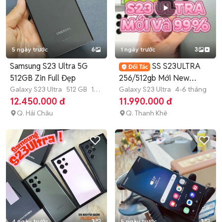
5 ngày trước
6
1 ngày trước
3
Samsung S23 Ultra 5G
SS S23ULTRA
512GB Zin Full Đẹp
256/512gb Mới New
Galaxy S23 Ultra
512 GB
1
Fullbox
Galaxy S23 Ultra
4-6 tháng
tháng
12.450.000 đ
11.990.000 đ
Q. Hải Châu
Q. Thanh Khê
4 ngày trước
3
5 ngày trước
3