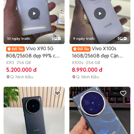
10 ngày trước
3
9 ngày trước
5
Vivo X90 5G
Vivo X100s
8GB/256GB đẹp 99% có
16GB/256GB đẹp Cận
ship cod
X90
256 GB
99% CÓ SHIP COD
X100s
256 GB
5.200.000 đ
8.990.000 đ
Q. Ninh Kiều
Q. Ninh Kiều