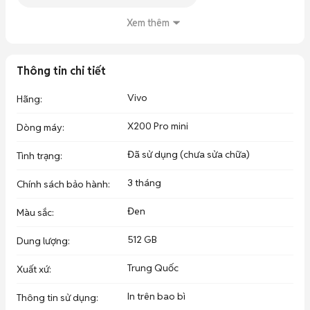
Fullbox ( máy + sạc 80w+ ốp lưng )= 13.200k

Xem thêm
Full 100% tiếng việt, app ngân hàng goolge…

════════════════

🧩Tình trạng: máy đẹp 99% 

Thông tin chi tiết
⚙️Phần cứng: Chíp Dimensity 9400 . Màn hình LTPO AMOLED, 
1B colors, 120Hz. 6.31 ”inches. Pin Si/C Li-Ion 5700 mAh

Vivo
Hãng
:
🕹️Phụ kiện: Cáp sạc 90W

⚙️Phần mềm: Android 15 + OriginOS 5 .Full 100% tiếng Việt

X200 Pro mini
Dòng máy
:
═════════════════

🏡 Tấn dương mobile : số 82 đường Mậu thân phường thới bình 
Đã sử dụng (chưa sửa chữa)
Tình trạng
:
quận ninh kiều cần thơ 

( giáp ranh giữa 30/4 và đường Mậu thân ) 

3 tháng
Chính sách bảo hành
:
Đen
Màu sắc
:
⛔TRẢ GÓP 0% | TRẢ TRƯỚC 0 ĐỒNG

512 GB
⛔THU CŨ ĐỔI MỚI TRỢ GIÁ LÊN ĐỜI
Dung lượng
:
Trung Quốc
Xuất xứ
:
In trên bao bì
Thông tin sử dụng
: