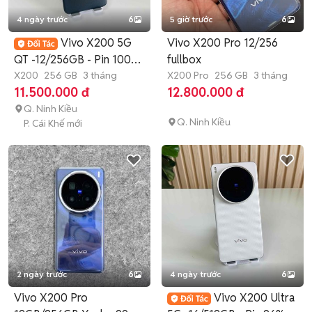
4 ngày trước
6
5 giờ trước
6
Vivo X200 5G
Vivo X200 Pro 12/256
QT -12/256GB - Pin 100 -
fullbox
Đẹp 99
X200
256 GB
3 tháng
X200 Pro
256 GB
3 tháng
11.500.000 đ
12.800.000 đ
Q. Ninh Kiều
Q. Ninh Kiều
P. Cái Khế mới
2 ngày trước
6
4 ngày trước
6
Vivo X200 Pro
Vivo X200 Ultra