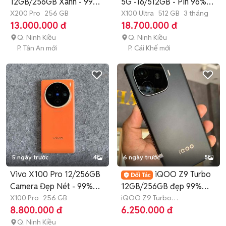
12GB/256GB Xanh - 99%
5G -16/512GB - Pin 96% -
11223333
X200 Pro
256 GB
Đẹp 98%
X100 Ultra
512 GB
3 tháng
13.000.000 đ
18.700.000 đ
Q. Ninh Kiều
Q. Ninh Kiều
P. Tân An mới
P. Cái Khế mới
5 ngày trước
4
6 ngày trước
5
Vivo X100 Pro 12/256GB
iQOO Z9 Turbo
Camera Đẹp Nét - 99%
12GB/256GB đẹp 99%
222111
X100 Pro
256 GB
ship cod
iQOO Z9 Turbo
Endurance
256 GB
8.800.000 đ
6.250.000 đ
Q. Ninh Kiều