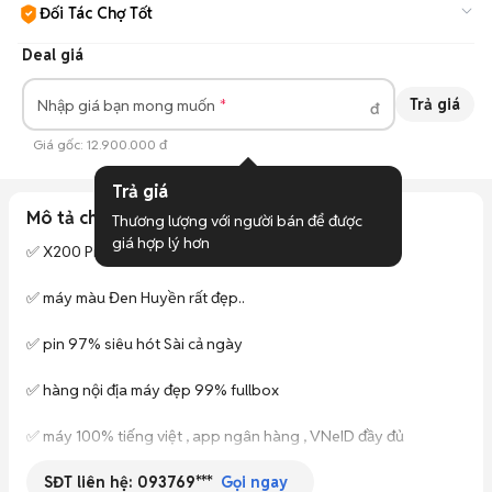
Đối Tác Chợ Tốt
Cam kết hàng đúng mô tả, bảo hành ít nhất 3 tháng, hỗ trợ đổi
Deal giá
trả.
Tìm hiểu thêm
Trả giá
Nhập giá bạn mong muốn
đ
Giá gốc:
12.900.000 đ
Trả giá
Mô tả chi tiết
Thương lượng với người bán để được 
giá hợp lý hơn
✅ X200 Pro mini 16/512 fullbox đầy đủ

✅ máy màu Đen Huyền rất đẹp..

✅ pin 97% siêu hót Sài cả ngày 

✅ hàng nội địa máy đẹp 99% fullbox 

✅ máy 100% tiếng việt , app ngân hàng , VNeID đầy đủ 

SĐT liên hệ:
093769***
✅ giá 12.900k máy trần + sạc 25w

Gọi ngay