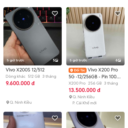
5 giờ trước
5
5 giờ trước
6
Vivo X200S 12/512
Vivo X200 Pro
Dòng khác
512 GB
3 tháng
5G -12/256GB - Pin 100%
9.600.000 đ
- Đẹp 99
X200 Pro
256 GB
3 tháng
13.500.000 đ
Q. Ninh Kiều
Q. Ninh Kiều
P. Cái Khế mới