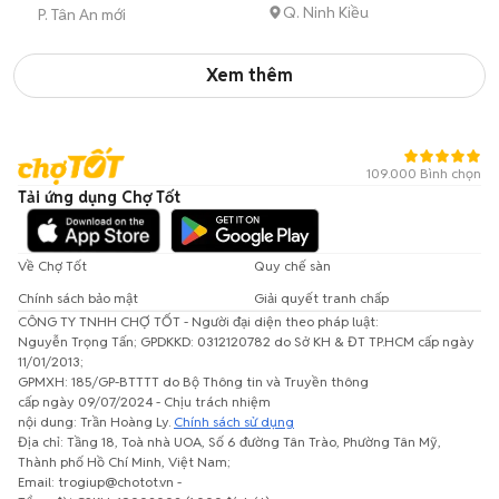
Q. Ninh Kiều
P. Tân An mới
Xem thêm
109.000 Bình chọn
Tải ứng dụng Chợ Tốt
Về Chợ Tốt
Quy chế sàn
Chính sách bảo mật
Giải quyết tranh chấp
CÔNG TY TNHH CHỢ TỐT - Người đại diện theo pháp luật:
Nguyễn Trọng Tấn; GPDKKD: 0312120782 do Sở KH & ĐT TP.HCM cấp ngày
11/01/2013;
GPMXH: 185/GP-BTTTT do Bộ Thông tin và Truyền thông
cấp ngày 09/07/2024 - Chịu trách nhiệm
nội dung: Trần Hoàng Ly.
Chính sách sử dụng
Địa chỉ: Tầng 18, Toà nhà UOA, Số 6 đường Tân Trào, Phường Tân Mỹ,
Thành phố Hồ Chí Minh, Việt Nam;
Email: trogiup@chotot.vn -