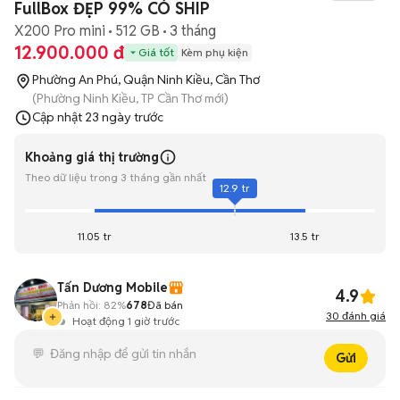
FullBox ĐẸP 99% CÓ SHIP
X200 Pro mini
512 GB
3 tháng
12.900.000 đ
Giá tốt
Kèm phụ kiện
Phường An Phú, Quận Ninh Kiều, Cần Thơ
(Phường Ninh Kiều, TP Cần Thơ mới)
Cập nhật
23 ngày trước
Khoảng giá thị trường
Theo dữ liệu trong 3 tháng gần nhất
12.9 tr
11.05 tr
13.5 tr
Tấn Dương Mobile
4.9
Phản hồi:
82%
678
Đã bán
30
đánh giá
Hoạt động 1 giờ trước
Gửi