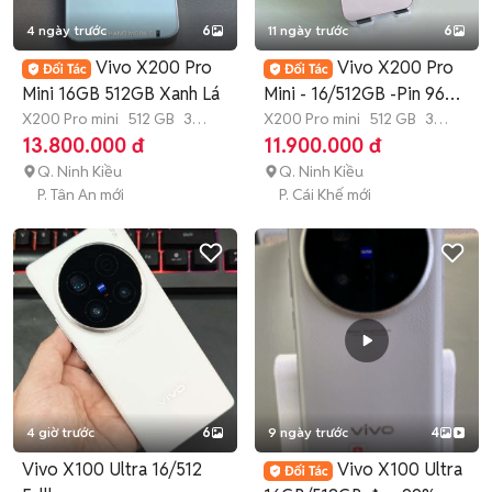
4 ngày trước
6
11 ngày trước
6
Vivo X200 Pro
Vivo X200 Pro
Mini 16GB 512GB Xanh Lá
Mini - 16/512GB -Pin 96%
X200 Pro mini
512 GB
3
-Nguyên Zin
X200 Pro mini
512 GB
3
tháng
tháng
13.800.000 đ
11.900.000 đ
Q. Ninh Kiều
Q. Ninh Kiều
P. Tân An mới
P. Cái Khế mới
4 giờ trước
6
9 ngày trước
4
Vivo X100 Ultra 16/512
Vivo X100 Ultra