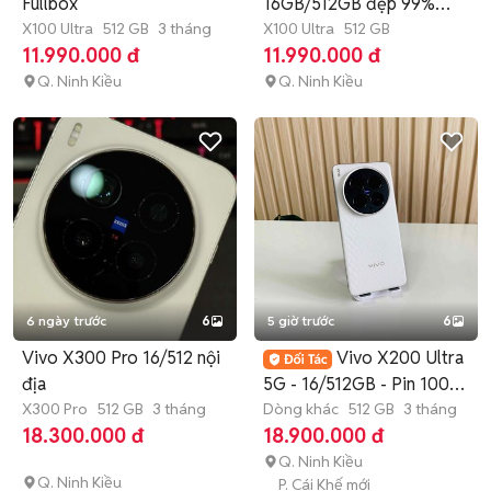
Fullbox
16GB/512GB đẹp 99%
X100 Ultra
512 GB
3 tháng
SHIP COD
X100 Ultra
512 GB
11.990.000 đ
11.990.000 đ
Q. Ninh Kiều
Q. Ninh Kiều
6 ngày trước
6
5 giờ trước
6
Vivo X300 Pro 16/512 nội
Vivo X200 Ultra
địa
5G - 16/512GB - Pin 100 -
X300 Pro
512 GB
3 tháng
Đẹp 99
Dòng khác
512 GB
3 tháng
18.300.000 đ
18.900.000 đ
Q. Ninh Kiều
Q. Ninh Kiều
P. Cái Khế mới