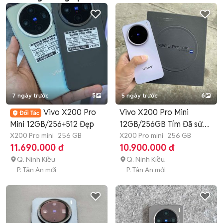
7 ngày trước
5
5 ngày trước
6
Vivo X200 Pro
Vivo X200 Pro Mini
Mini 12GB/256+512 Đẹp
12GB/256GB Tím Đã sử
X200 Pro mini
256 GB
dụng
X200 Pro mini
256 GB
11.690.000 đ
10.900.000 đ
Q. Ninh Kiều
Q. Ninh Kiều
P. Tân An mới
P. Tân An mới