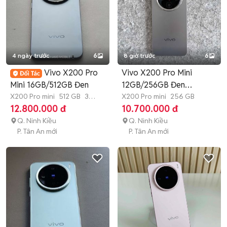
4 ngày trước
6
8 giờ trước
6
Vivo X200 Pro
Vivo X200 Pro Mini
Mini 16GB/512GB Đen
12GB/256GB Đen
X200 Pro mini
512 GB
3
11222333
X200 Pro mini
256 GB
tháng
12.800.000 đ
10.700.000 đ
Q. Ninh Kiều
Q. Ninh Kiều
P. Tân An mới
P. Tân An mới