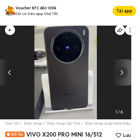
Voucher KFC đến 100k
Tải app
Chỉ có trên app Chợ Tốt
1
/
6
Chợ Tốt
Điện thoại
Điện thoại Cần Thơ
Điện thoại Quận Ninh Kiều
V
VIVO X200 PRO MINI 16/512
Lưu