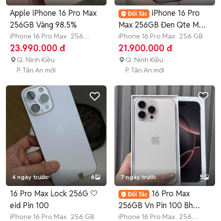
Apple iPhone 16 Pro Max
iPhone 16 Pro
256GB Vàng 98.5%
Max 256GB Đen Qte Mỹ
iPhone 16 Pro Max
256
Pin 95 81827282
iPhone 16 Pro Max
256 GB
GB
Còn bảo hành
23.990.000 đ
21.900.000 đ
Q. Ninh Kiều
Q. Ninh Kiều
P. Tân An mới
P. Tân An mới
4 ngày trước
6
7 ngày trước
5
16 Pro Max Lock 256G 🤍
16 Pro Max
eid Pin 100
256GB Vn Pin 100 Bh
iPhone 16 Pro Max
256 GB
3/2027 sạc 75L keng
iPhone 16 Pro Max
256