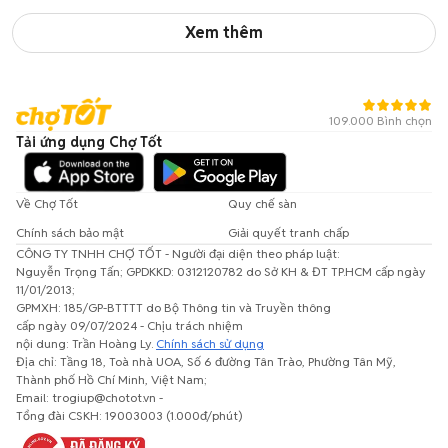
Xem thêm
109.000 Bình chọn
Tải ứng dụng Chợ Tốt
Về Chợ Tốt
Quy chế sàn
Chính sách bảo mật
Giải quyết tranh chấp
CÔNG TY TNHH CHỢ TỐT - Người đại diện theo pháp luật:
Nguyễn Trọng Tấn; GPDKKD: 0312120782 do Sở KH & ĐT TP.HCM cấp ngày
11/01/2013;
GPMXH: 185/GP-BTTTT do Bộ Thông tin và Truyền thông
cấp ngày 09/07/2024 - Chịu trách nhiệm
nội dung: Trần Hoàng Ly.
Chính sách sử dụng
Địa chỉ: Tầng 18, Toà nhà UOA, Số 6 đường Tân Trào, Phường Tân Mỹ,
Thành phố Hồ Chí Minh, Việt Nam;
Email: trogiup@chotot.vn -
Tổng đài CSKH: 19003003 (1.000đ/phút)