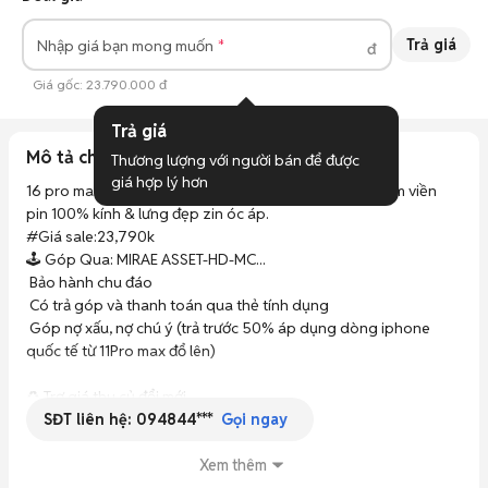
Trả giá
Nhập giá bạn mong muốn
đ
Giá gốc:
23.790.000 đ
Trả giá
Mô tả chi tiết
Thương lượng với người bán để được 
giá hợp lý hơn
16 pro max 256GB đen ll/a 2 esim ngoại hình 98% nhâm viền 
pin 100% kính & lưng đẹp zin óc áp. 

#Giá sale:23,790k

🕹 Góp Qua: MIRAE ASSET-HD-MC...

 Bảo hành chu đáo  

 Có trả góp và thanh toán qua thẻ tính dụng 

 Góp nợ xấu, nợ chú ý (trả trước 50% áp dụng dòng iphone 
quốc tế từ 11Pro max đổ lên)

♻️ Trợ giá thu củ đổi mới

SĐT liên hệ:
094844***
Gọi ngay
☎️: *** 

Xem thêm