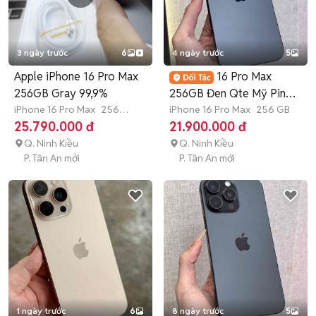
3 ngày trước
6
4 ngày trước
5
Apple iPhone 16 Pro Max
16 Pro Max
256GB Gray 99,9%
256GB Đen Qte Mỹ Pin
iPhone 16 Pro Max
256
95 98% Imei 928273
iPhone 16 Pro Max
256 GB
GB
Còn bảo hành
25.790.000 đ
21.900.000 đ
Q. Ninh Kiều
Q. Ninh Kiều
P. Tân An mới
P. Tân An mới
1 ngày trước
6
8 ngày trước
5