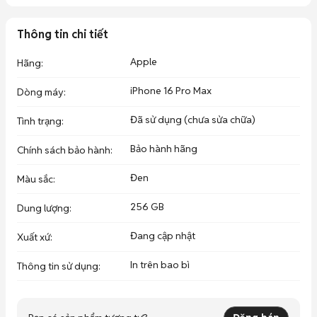
🏠 Số 62, Trần Hoàng Na, P.Tân An, Cần Thơ ( bên hong cầu Trần 
Hoàng Na).
Thông tin chi tiết
Apple
Hãng
:
iPhone 16 Pro Max
Dòng máy
:
Đã sử dụng (chưa sửa chữa)
Tình trạng
:
Bảo hành hãng
Chính sách bảo hành
:
Đen
Màu sắc
:
256 GB
Dung lượng
:
Đang cập nhật
Xuất xứ
:
In trên bao bì
Thông tin sử dụng
: