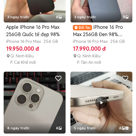
3 ngày trước
6
3 ngày trước
5
Apple iPhone 16 Pro Max
iPhone 16 Pro
256GB Quốc tế đẹp 98%
Max 256GB Đen 98%
iPhone 16 Pro Max
256 GB
Lock Pin 91 998373
iPhone 16 Pro Max
256 GB
19.950.000 đ
17.990.000 đ
Q. Ninh Kiều
Q. Ninh Kiều
P. Cái Khế mới
P. Tân An mới
8 ngày trước
6
5 ngày trước
6