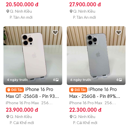
GB
>12 tháng
20.500.000 đ
27.900.000 đ
Q. Ninh Kiều
Q. Ninh Kiều
P. Tân An mới
P. Tân An mới
4 ngày trước
6
6 ngày trước
6
iPhone 16 Pro
IPhone 16 Pro
Max QT -256GB - Pin 93%
Max - 256GB - Pin 89%
- Nguyên Zin
iPhone 16 Pro Max
256
Pin Thay
iPhone 16 Pro Max
256
GB
3 tháng
GB
3 tháng
23.900.000 đ
22.300.000 đ
Q. Ninh Kiều
Q. Ninh Kiều
P. Cái Khế mới
P. Cái Khế mới