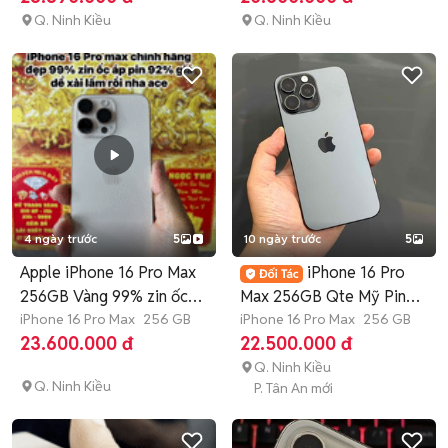
Q. Ninh Kiều
Q. Ninh Kiều
4 ngày trước
5
10 ngày trước
5
Apple iPhone 16 Pro Max
iPhone 16 Pro
256GB Vàng 99% zin ốc
Max 256GB Qte Mỹ Pin
áp
iPhone 16 Pro Max
256 GB
93 Zin ốc 98%
iPhone 16 Pro Max
256 GB
23.600.000 đ
22.500.000 đ
Q. Ninh Kiều
Q. Ninh Kiều
P. Tân An mới