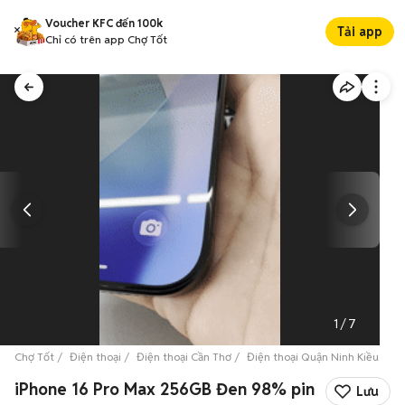
Voucher KFC đến 100k
Tải app
Chỉ có trên app Chợ Tốt
1
/
7
Chợ Tốt
Điện thoại
Điện thoại Cần Thơ
Điện thoại Quận Ninh Kiều
iP
iPhone 16 Pro Max 256GB Đen 98% pin
Lưu