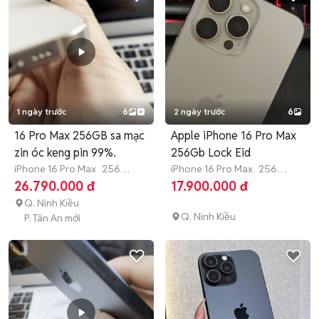
1 ngày trước
6
2 ngày trước
6
16 Pro Max 256GB sa mạc
Apple iPhone 16 Pro Max
zin óc keng pin 99%.
256Gb Lock Eid
iPhone 16 Pro Max
256
iPhone 16 Pro Max
256
GB
Còn bảo hành
GB
4-6 tháng
26.790.000 đ
17.900.000 đ
Q. Ninh Kiều
Q. Ninh Kiều
P. Tân An mới