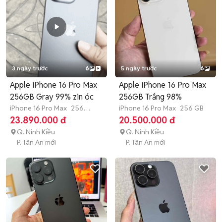
3 ngày trước
6
5 ngày trước
6
Apple iPhone 16 Pro Max
Apple iPhone 16 Pro Max
256GB Gray 99% zin óc
256GB Trắng 98%
iPhone 16 Pro Max
256
iPhone 16 Pro Max
256 GB
GB
Còn bảo hành
23.890.000 đ
20.500.000 đ
Q. Ninh Kiều
Q. Ninh Kiều
P. Tân An mới
P. Tân An mới