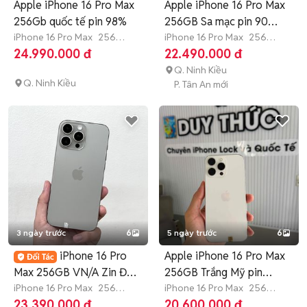
Apple iPhone 16 Pro Max
Apple iPhone 16 Pro Max
256Gb quốc tế pin 98%
256GB Sa mạc pin 90
iPhone 16 Pro Max
256
98%.
iPhone 16 Pro Max
256
GB
4-6 tháng
GB
Còn bảo hành
24.990.000 đ
22.490.000 đ
Q. Ninh Kiều
Q. Ninh Kiều
P. Tân An mới
3 ngày trước
6
5 ngày trước
6
iPhone 16 Pro
Apple iPhone 16 Pro Max
Max 256GB VN/A Zin Đẹp
256GB Trắng Mỹ pin
98% Pin 90%
iPhone 16 Pro Max
256
100%
iPhone 16 Pro Max
256
GB
3 tháng
GB
3 tháng
23.390.000 đ
20.600.000 đ