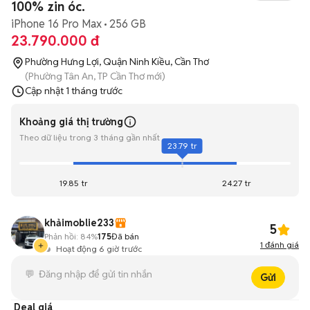
100% zin óc.
iPhone 16 Pro Max
256 GB
23.790.000 đ
Phường Hưng Lợi, Quận Ninh Kiều, Cần Thơ
(Phường Tân An, TP Cần Thơ mới)
Cập nhật
1 tháng trước
Khoảng giá thị trường
Theo dữ liệu trong 3 tháng gần nhất
23.79 tr
19.85 tr
24.27 tr
khảimoblie233
5
Phản hồi:
84%
175
Đã bán
1
đánh giá
Hoạt động 6 giờ trước
Gửi
Deal giá