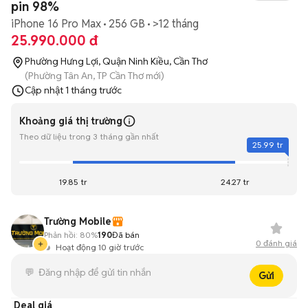
pin 98%
iPhone 16 Pro Max
256 GB
>12 tháng
25.990.000 đ
Phường Hưng Lợi, Quận Ninh Kiều, Cần Thơ
(Phường Tân An, TP Cần Thơ mới)
Cập nhật
1 tháng trước
Khoảng giá thị trường
Theo dữ liệu trong 3 tháng gần nhất
25.99 tr
19.85 tr
24.27 tr
Trường Mobile
Phản hồi:
80%
190
Đã bán
0
đánh giá
Hoạt động 10 giờ trước
Gửi
Deal giá