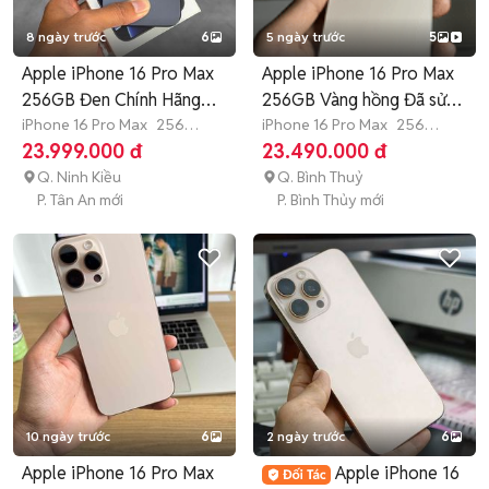
8 ngày trước
6
5 ngày trước
5
Apple iPhone 16 Pro Max
Apple iPhone 16 Pro Max
256GB Đen Chính Hãng
256GB Vàng hồng Đã sử
VN
iPhone 16 Pro Max
256
dụng
iPhone 16 Pro Max
256
GB
Hết bảo hành
GB
Hết bảo hành
23.999.000 đ
23.490.000 đ
Q. Ninh Kiều
Q. Bình Thuỷ
P. Tân An mới
P. Bình Thủy mới
10 ngày trước
6
2 ngày trước
6
Apple iPhone 16 Pro Max
Apple iPhone 16