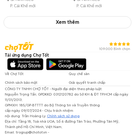
P. Cái Khế mới
P. Cái Khế mới
Xem thêm
109.000 Bình chọn
Tải ứng dụng Chợ Tốt
Về Chợ Tốt
Quy chế sàn
Chính sách bảo mật
Giải quyết tranh chấp
CÔNG TY TNHH CHỢ TỐT - Người đại diện theo pháp luật:
Nguyễn Trọng Tấn; GPDKKD: 0312120782 do Sở KH & ĐT TP.HCM cấp ngày
11/01/2013;
GPMXH: 185/GP-BTTTT do Bộ Thông tin và Truyền thông
cấp ngày 09/07/2024 - Chịu trách nhiệm
nội dung: Trần Hoàng Ly.
Chính sách sử dụng
Địa chỉ: Tầng 18, Toà nhà UOA, Số 6 đường Tân Trào, Phường Tân Mỹ,
Thành phố Hồ Chí Minh, Việt Nam;
Email: trogiup@chotot.vn -