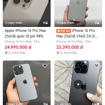
5 ngày trước
6
6 ngày trước
6
Apple iPhone 16 Pro Max
iPhone 16 Pro
256Gb quốc tế pin 98%
Max 256GB VN/A Zin Đẹp
iPhone 16 Pro Max
256
98% Pin 90%
iPhone 16 Pro Max
256
GB
4-6 tháng
GB
3 tháng
24.990.000 đ
23.390.000 đ
Q. Ninh Kiều
Q. Ninh Kiều
7 ngày trước
5
2 giờ trước
6