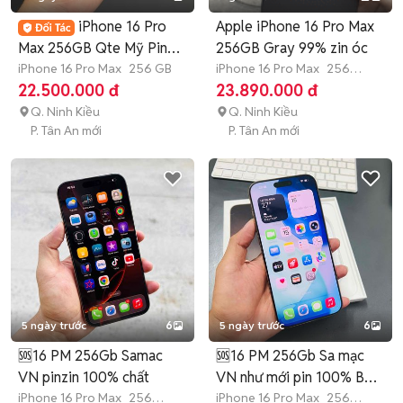
iPhone 16 Pro
Apple iPhone 16 Pro Max
Max 256GB Qte Mỹ Pin
256GB Gray 99% zin óc
93 Zin ốc 98%
iPhone 16 Pro Max
256 GB
iPhone 16 Pro Max
256
GB
Còn bảo hành
22.500.000 đ
23.890.000 đ
Q. Ninh Kiều
Q. Ninh Kiều
P. Tân An mới
P. Tân An mới
5 ngày trước
6
5 ngày trước
6
🆘16 PM 256Gb Samac
🆘16 PM 256Gb Sa mạc
VN pinzin 100% chất
VN như mới pin 100% BH
iPhone 16 Pro Max
256
3/27
iPhone 16 Pro Max
256