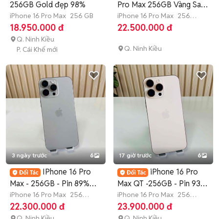
256GB Gold đẹp 98%
Pro Max 256GB Vàng Sa
iPhone 16 Pro Max
256 GB
Mạc
iPhone 16 Pro Max
256
GB
3 tháng
18.950.000 đ
22.500.000 đ
Q. Ninh Kiều
Q. Ninh Kiều
P. Cái Khế mới
3 ngày trước
6
17 giờ trước
6
IPhone 16 Pro
iPhone 16 Pro
Max - 256GB - Pin 89%
Max QT -256GB - Pin 93%
Pin Thay
iPhone 16 Pro Max
256
- Nguyên Zin
iPhone 16 Pro Max
256
GB
3 tháng
GB
3 tháng
22.300.000 đ
23.900.000 đ
Q. Ninh Kiều
Q. Ninh Kiều