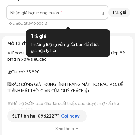
Trả giá
Nhập giá bạn mong muốn
đ
Giá gốc:
25.990.000 đ
Trả giá
Mô tả chi tiết
Thương lượng với người bán để được 
giá hợp lý hơn
📱iPhone 16 Pro Max 256Gb titan trắng chính hãng zin đẹp 99 
pin zin 98% siêu cao

💰Giá chỉ: 25.990

🆘BÁO ĐÚNG GIÁ - ĐÚNG TÌNH TRẠNG MÁY - KO BÁO ẢO, ĐỂ 
TRÁNH MẤT THỜI GIAN CỦA QUÝ KHÁCH 👍

✍️Hỗ trợ G.ÓP bao đậu, lãi suất thấp, bao duyệt n.ợ x.ấu trả 
trước 50-60%

SĐT liên hệ:
096222***
🎁Tặng đầy đủ phụ kiện sạc nhanh 20w, cường lực, ốp

Gọi ngay
🔁Hỗ trợ thu cũ đổi mới gi.á cao cho quý khách lên đời

—————————

Xem thêm