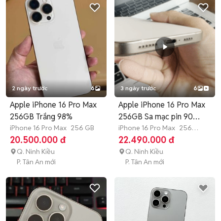
2 ngày trước
6
3 ngày trước
6
Apple iPhone 16 Pro Max
Apple iPhone 16 Pro Max
256GB Trắng 98%
256GB Sa mạc pin 90
iPhone 16 Pro Max
256 GB
98%.
iPhone 16 Pro Max
256
GB
Còn bảo hành
20.500.000 đ
22.490.000 đ
Q. Ninh Kiều
Q. Ninh Kiều
P. Tân An mới
P. Tân An mới