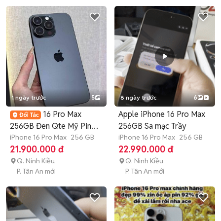
1 ngày trước
5
8 ngày trước
6
16 Pro Max
Apple iPhone 16 Pro Max
256GB Đen Qte Mỹ Pin
256GB Sa mạc Trầy
95 98% Imei 928273
iPhone 16 Pro Max
256 GB
iPhone 16 Pro Max
256 GB
21.900.000 đ
22.990.000 đ
Q. Ninh Kiều
Q. Ninh Kiều
P. Tân An mới
P. Tân An mới