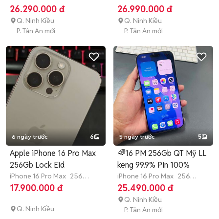
GB
3 tháng
GB
7-12 tháng
26.290.000 đ
26.990.000 đ
Q. Ninh Kiều
Q. Ninh Kiều
P. Tân An mới
P. Tân An mới
6 ngày trước
6
5 ngày trước
5
Apple iPhone 16 Pro Max
🌈16 PM 256Gb QT Mỹ LL
256Gb Lock Eid
keng 99.9% Pin 100%
iPhone 16 Pro Max
256
iPhone 16 Pro Max
256
GB
4-6 tháng
GB
3 tháng
17.900.000 đ
25.490.000 đ
Q. Ninh Kiều
Q. Ninh Kiều
P. Tân An mới