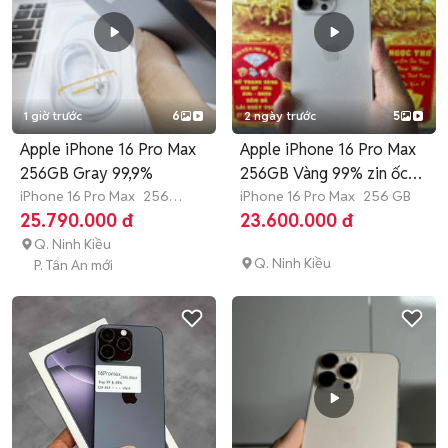
1 giờ trước
6
2 ngày trước
5
Apple iPhone 16 Pro Max
Apple iPhone 16 Pro Max
256GB Gray 99,9%
256GB Vàng 99% zin ốc
iPhone 16 Pro Max
256
áp
iPhone 16 Pro Max
256 GB
GB
Còn bảo hành
25.790.000 đ
23.600.000 đ
Q. Ninh Kiều
Q. Ninh Kiều
P. Tân An mới