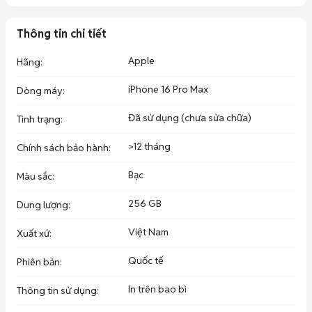
🏠𝐓r𝐮̛ờ𝐧g M𝐨b𝐢l𝐞

📍180/5c 558 30/4 Hưng Lợi, Cần Thơ ( hẽm xéo cao đẳng Cần 
Thơ kế bên siêu thị GS25 chạy vô 200m tay phải )
Thông tin chi tiết
Apple
Hãng
:
iPhone 16 Pro Max
Dòng máy
:
Đã sử dụng (chưa sửa chữa)
Tình trạng
:
>12 tháng
Chính sách bảo hành
:
Bạc
Màu sắc
:
256 GB
Dung lượng
:
Việt Nam
Xuất xứ
:
Quốc tế
Phiên bản
:
In trên bao bì
Thông tin sử dụng
: