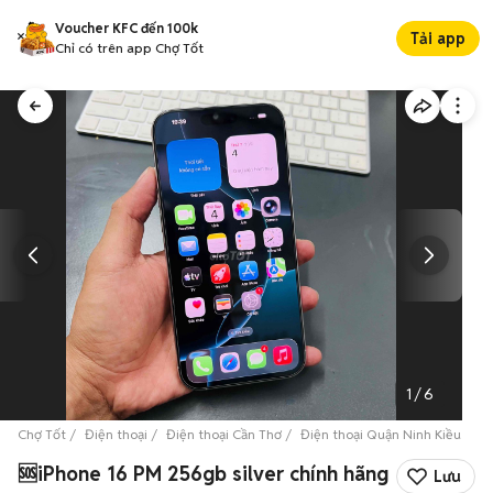
Voucher KFC đến 100k
Tải app
Chỉ có trên app Chợ Tốt
1
/
6
Chợ Tốt
Điện thoại
Điện thoại Cần Thơ
Điện thoại Quận Ninh Kiều
🆘
🆘iPhone 16 PM 256gb silver chính hãng
Lưu