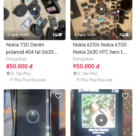
2 ngày trước
3
4 ngày trước
3
Nokia 720 Denim
Nokia 6210s Nokia 6700
polaroid 404 tai G633
Nokia 2630 HTC hero túi
dock logitec
Dòng khác
LV
Dòng khác
850.000 đ
950.000 đ
Q. Tân Phú
Q. Tân Phú
P. Phú Thọ Hòa mới
P. Phú Thọ Hòa mới