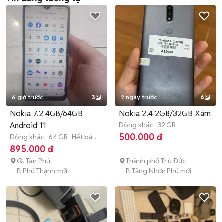
6 giờ trước
3
2 ngày trước
6
Nokia 7.2 4GB/64GB
Nokia 2.4 2GB/32GB Xám
Android 11
Dòng khác
32 GB
500.000 đ
Dòng khác
64 GB
Hết bảo
hành
895.000 đ
Q. Tân Phú
Thành phố Thủ Đức
P. Phú Thạnh mới
P. Tăng Nhơn Phú mới