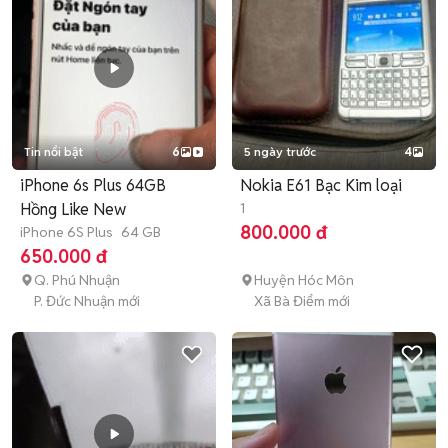
Tin nổi bật
6
5 ngày trước
4
iPhone 6s Plus 64GB
Nokia E61 Bạc Kim loại
Hồng Like New
1
800.000 đ
iPhone 6S Plus
64 GB
650.000 đ
Q. Phú Nhuận
Huyện Hóc Môn
P. Đức Nhuận mới
Xã Bà Điểm mới