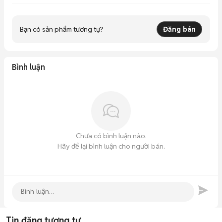
2. Hỗ Trợ Đổi Máy.

Bạn có sản phẩm tương tự?
Đăng bán
3. Bao Test Đổi Mới Trong Vòng 7 Ngày

4. Bảo Hành Nhiệt Tình Chu Đáo

Bình luận
***CHÚ Ý**

Shop có 2 gói Bảo Hành

1/ Gói 1: Bao test 7 Ngày

2/Gói 2 : Bao test 7 Ngày +Bảo hành 3 Tháng Thêm 200.000d

Chưa có bình luận nào.
Hãy để lại bình luận cho người bán.
Mua Hàng Từ Xa

Quý khách hàng ở xa có nhu cầu mua máy vui lòng liên hệ sđt 
hỗ trợ tư vấn

Bảng giá sau đây là giá máy trần,hình thức máy có nêu rõ, máy 
bao nguyên zin, chế độ bao test lỗi 1 đổi 1 trong 7 ngày(gói 1)
Tin đăng tương tự