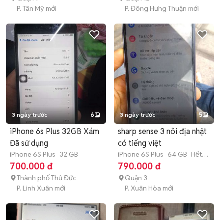
P. Tân Mỹ mới
P. Đông Hưng Thuận mới
3 ngày trước
6
3 ngày trước
5
iPhone 6s Plus 32GB Xám
sharp sense 3 nôi địa nhật
Đã sử dụng
có tiếng việt
iPhone 6S Plus
32 GB
iPhone 6S Plus
64 GB
Hết
bảo hành
700.000 đ
790.000 đ
Thành phố Thủ Đức
Quận 3
P. Linh Xuân mới
P. Xuân Hòa mới