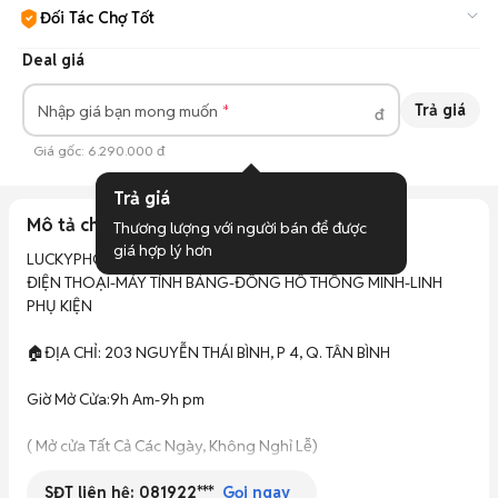
Đối Tác Chợ Tốt
Cam kết hàng đúng mô tả, bảo hành ít nhất 3 tháng, hỗ trợ đổi
Deal giá
trả.
Tìm hiểu thêm
Trả giá
Nhập giá bạn mong muốn
đ
Giá gốc:
6.290.000 đ
Trả giá
Mô tả chi tiết
Thương lượng với người bán để được 
giá hợp lý hơn
LUCKYPHONE VN HỆ THỐNG MUA BÁN - SỬA CHỮA

ĐIỆN THOẠI-MÁY TÍNH BẢNG-ĐỒNG HỒ THÔNG MINH-LINH 
PHỤ KIỆN

🏠ĐỊA CHỈ: 203 NGUYỄN THÁI BÌNH, P 4, Q. TÂN BÌNH

Giờ Mở Cửa:9h Am-9h pm

( Mở cửa Tất Cả Các Ngày, Không Nghỉ Lễ)

SĐT liên hệ:
081922***
Gọi ngay