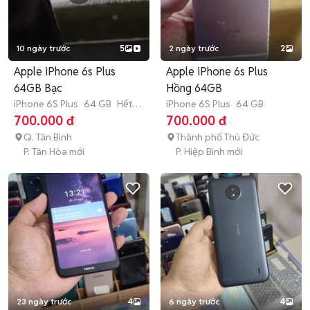
10 ngày trước
5
2 ngày trước
2
Apple iPhone 6s Plus
Apple iPhone 6s Plus
64GB Bạc
Hồng 64GB
iPhone 6S Plus
64 GB
Hết
iPhone 6S Plus
64 GB
bảo hành
700.000 đ
700.000 đ
Q. Tân Bình
Thành phố Thủ Đức
P. Tân Hòa mới
P. Hiệp Bình mới
23 ngày trước
4
6 ngày trước
4