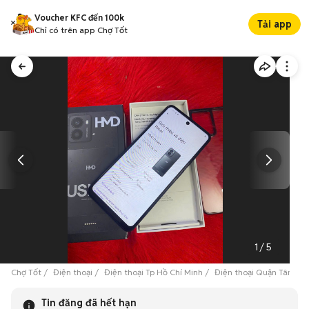
Voucher KFC đến 100k
Tải app
Chỉ có trên app Chợ Tốt
1
/
5
Chợ Tốt
Điện thoại
Điện thoại Tp Hồ Chí Minh
Điện thoại Quận Tân Bìn
Tin đăng đã hết hạn