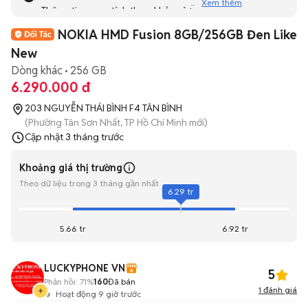
Xem thêm
Thông tin mang tính tham khảo và bạn không thể liên hệ
với người bán. Bạn hãy tham khảo thêm các tin đăng
NOKIA HMD Fusion 8GB/256GB Đen Like
tương tự khác dưới đây nhé!
New
Dòng khác
256 GB
6.290.000 đ
203 NGUYỄN THÁI BÌNH F4 TÂN BÌNH
(Phường Tân Sơn Nhất, TP Hồ Chí Minh mới)
Cập nhật
3 tháng trước
Khoảng giá thị trường
Theo dữ liệu trong 3 tháng gần nhất
6.29 tr
5.66 tr
6.92 tr
LUCKYPHONE VN
5
Phản hồi:
71%
160
Đã bán
1
đánh giá
Hoạt động 9 giờ trước