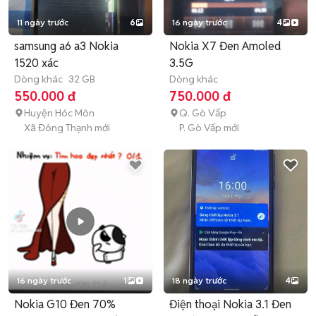
11 ngày trước
6
16 ngày trước
4
samsung a6 a3 Nokia
Nokia X7 Đen Amoled
1520 xác
3.5G
Dòng khác
32 GB
Dòng khác
550.000 đ
750.000 đ
Huyện Hóc Môn
Q. Gò Vấp
Xã Đông Thạnh mới
P. Gò Vấp mới
16 ngày trước
1
18 ngày trước
4
Nokia G10 Đen 70%
Điện thoại Nokia 3.1 Đen