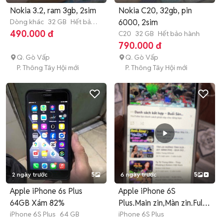
Nokia 3.2, ram 3gb, 2sim
Nokia C20, 32gb, pin
Dòng khác
32 GB
Hết bảo
6000, 2sim
hành
490.000 đ
C20
32 GB
Hết bảo hành
790.000 đ
Q. Gò Vấp
Q. Gò Vấp
P. Thông Tây Hội mới
P. Thông Tây Hội mới
2 ngày trước
5
6 ngày trước
5
Apple iPhone 6s Plus
Apple iPhone 6S
64GB Xám 82%
Plus.Main zin,Màn zin.Full
iPhone 6S Plus
64 GB
vân tay
iPhone 6S Plus