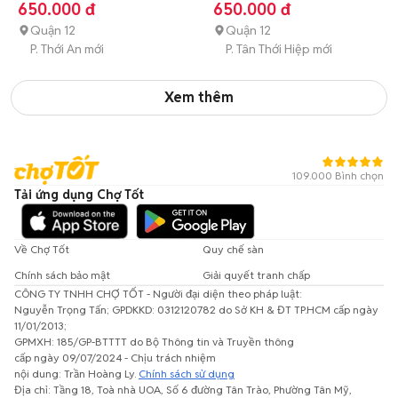
650.000 đ
650.000 đ
Quận 12
Quận 12
P. Thới An mới
P. Tân Thới Hiệp mới
Xem thêm
109.000 Bình chọn
Tải ứng dụng Chợ Tốt
Về Chợ Tốt
Quy chế sàn
Chính sách bảo mật
Giải quyết tranh chấp
CÔNG TY TNHH CHỢ TỐT - Người đại diện theo pháp luật:
Nguyễn Trọng Tấn; GPDKKD: 0312120782 do Sở KH & ĐT TP.HCM cấp ngày
11/01/2013;
GPMXH: 185/GP-BTTTT do Bộ Thông tin và Truyền thông
cấp ngày 09/07/2024 - Chịu trách nhiệm
nội dung: Trần Hoàng Ly.
Chính sách sử dụng
Địa chỉ: Tầng 18, Toà nhà UOA, Số 6 đường Tân Trào, Phường Tân Mỹ,