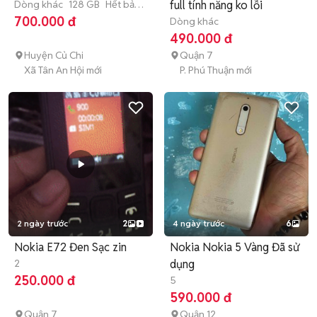
Dòng khác
128 GB
Hết bảo
full tính năng ko lỗi
hành
700.000 đ
Dòng khác
490.000 đ
Huyện Củ Chi
Quận 7
Xã Tân An Hội mới
P. Phú Thuận mới
2 ngày trước
2
4 ngày trước
6
Nokia E72 Đen Sạc zin
Nokia Nokia 5 Vàng Đã sử
2
dụng
250.000 đ
5
590.000 đ
Quận 7
Quận 12