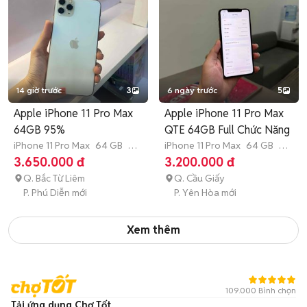
14 giờ trước
3
6 ngày trước
5
Apple iPhone 11 Pro Max
Apple iPhone 11 Pro Max
64GB 95%
QTE 64GB Full Chức Năng
iPhone 11 Pro Max
64 GB
4-
iPhone 11 Pro Max
64 GB
7-
6 tháng
12 tháng
3.650.000 đ
3.200.000 đ
Q. Bắc Từ Liêm
Q. Cầu Giấy
P. Phú Diễn mới
P. Yên Hòa mới
Xem thêm
109.000 Bình chọn
Tải ứng dụng Chợ Tốt