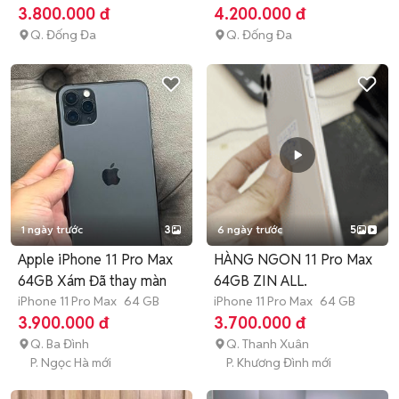
tháng
3.800.000 đ
4.200.000 đ
Q. Đống Đa
Q. Đống Đa
1 ngày trước
3
6 ngày trước
5
Apple iPhone 11 Pro Max
HÀNG NGON 11 Pro Max
64GB Xám Đã thay màn
64GB ZIN ALL.
iPhone 11 Pro Max
64 GB
iPhone 11 Pro Max
64 GB
3.900.000 đ
3.700.000 đ
Q. Ba Đình
Q. Thanh Xuân
P. Ngọc Hà mới
P. Khương Đình mới