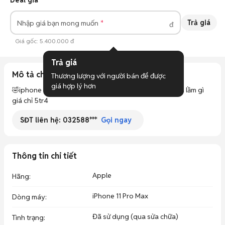
Deal giá
Trả giá
Nhập giá bạn mong muốn
đ
Giá gốc:
5.400.000 đ
Trả giá
Mô tả chi tiết
Thương lượng với người bán để được 
giá hợp lý hơn
🤣iphone 11 pro max quốc tế 512gb thay màn không lỗi lầm gì 
giá chỉ 5tr4
SĐT liên hệ:
032588***
Gọi ngay
Thông tin chi tiết
Apple
Hãng
:
iPhone 11 Pro Max
Dòng máy
:
Đã sử dụng (qua sửa chữa)
Tình trạng
: