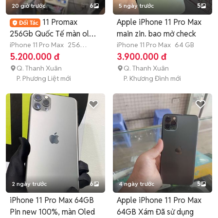
20 giờ trước
6
5 ngày trước
5
11 Promax
Apple iPhone 11 Pro Max
256Gb Quốc Tế màn oled
main zin. bao mở check
full cn
iPhone 11 Pro Max
256
iPhone 11 Pro Max
64 GB
GB
4-6 tháng
5.200.000 đ
3.900.000 đ
Q. Thanh Xuân
Q. Thanh Xuân
P. Phương Liệt mới
P. Khương Đình mới
2 ngày trước
6
4 ngày trước
5
iPhone 11 Pro Max 64GB
Apple iPhone 11 Pro Max
Pin new 100%, màn Oled
64GB Xám Đã sử dụng