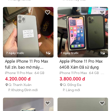
7 ngày trước
5
7 ngày trước
5
Apple iPhone 11 Pro Max
Apple iPhone 11 Pro Max
full zin. bao mở máy
64GB Xám Đã sử dụng
check
iPhone 11 Pro Max
64 GB
iPhone 11 Pro Max
64 GB
7-
12 tháng
4.200.000 đ
3.800.000 đ
Q. Thanh Xuân
Q. Đống Đa
P. Khương Đình mới
P. Láng mới