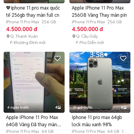
💖iphone 11 pro max quốc
Apple iPhone 11 Pro Max
tế 256gb thay màn full cn
256GB Vàng Thay màn pin
iPhone 11 Pro Max
256 GB
iPhone 11 Pro Max
256 GB
4.500.000 đ
4.500.000 đ
Q. Thanh Xuân
Q. Cầu Giấy
P. Khương Đình mới
P. Phú Diễn mới
4 ngày trước
4
21 giờ trước
6
Apple iPhone 11 Pro Max
Iphone 11 pro max 64gb
64GB Vàng Đã thay màn,
lock màu xanh 98%
pin
iPhone 11 Pro Max
64 GB
iPhone 11 Pro Max
64 GB
1