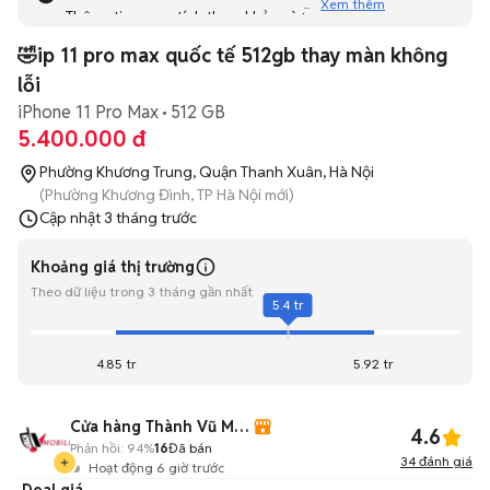
Xem thêm
Thông tin mang tính tham khảo và bạn không thể liên hệ
với người bán. Bạn hãy tham khảo thêm các tin đăng
🤣ip 11 pro max quốc tế 512gb thay màn không
tương tự khác dưới đây nhé!
lỗi
iPhone 11 Pro Max
512 GB
5.400.000 đ
Phường Khương Trung, Quận Thanh Xuân, Hà Nội
(Phường Khương Đình, TP Hà Nội mới)
Cập nhật
3 tháng trước
Khoảng giá thị trường
Theo dữ liệu trong 3 tháng gần nhất
5.4 tr
4.85 tr
5.92 tr
Cửa hàng Thành Vũ Mobile
4.6
Phản hồi:
94%
16
Đã bán
34
đánh giá
Hoạt động 6 giờ trước