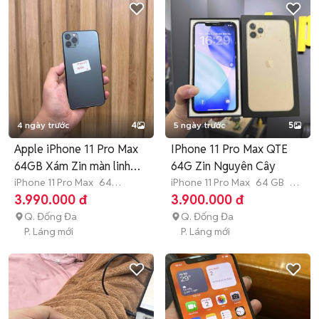
4 ngày trước
4
5 ngày trước
5
Apple iPhone 11 Pro Max
IPhone 11 Pro Max QTE
64GB Xám Zin màn linh
64G Zin Nguyên Cây
kiện
iPhone 11 Pro Max
64
iPhone 11 Pro Max
64 GB
7-
GB
>12 tháng
12 tháng
3.990.000 đ
3.900.000 đ
Q. Đống Đa
Q. Đống Đa
P. Láng mới
P. Láng mới