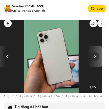
Voucher KFC đến 100k
Tải app
Chỉ có trên app Chợ Tốt
1
/
6
Chợ Tốt
Điện thoại
Điện thoại Hà Nội
Điện thoại Quận Thanh Xuân
Tin đăng đã hết hạn