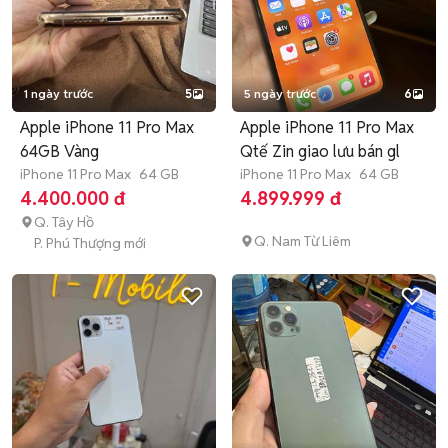
1 ngày trước
5
5 ngày trước
6
Apple iPhone 11 Pro Max
Apple iPhone 11 Pro Max
64GB Vàng
Qtế Zin giao lưu bán gl
iPhone 11 Pro Max
64 GB
iPhone 11 Pro Max
64 GB
4.400.000 đ
4.899.999 đ
Q. Tây Hồ
Q. Nam Từ Liêm
P. Phú Thượng mới