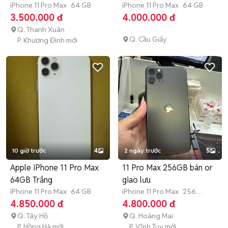
iPhone 11 Pro Max
64 GB
iPhone 11 Pro Max
64 GB
3.500.000 đ
4.000.000 đ
Q. Thanh Xuân
Q. Cầu Giấy
P. Khương Đình mới
10 giờ trước
4
2 ngày trước
5
Apple iPhone 11 Pro Max
11 Pro Max 256GB bán or
64GB Trắng
giao lưu
iPhone 11 Pro Max
64 GB
iPhone 11 Pro Max
256
GB
Hết bảo hành
4.850.000 đ
4.800.000 đ
Q. Tây Hồ
Q. Hoàng Mai
P. Hồng Hà mới
P. Vĩnh Tuy mới