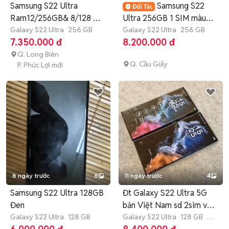
Samsung S22 Ultra
Samsung S22
Ram12/256GB& 8/128 Zin
Ultra 256GB 1 SIM màu
Đẹp
Galaxy S22 Ultra
256 GB
đen zin đẹp
Galaxy S22 Ultra
256 GB
7.350.000 đ
8.200.000 đ
Q. Long Biên
Q. Cầu Giấy
P. Phúc Lợi mới
8 ngày trước
6
11 ngày trước
4
Samsung S22 Ultra 128GB
Đt Galaxy S22 Ultra 5G
Đen
bản Việt Nam sd 2sim vật
Galaxy S22 Ultra
128 GB
lí
Galaxy S22 Ultra
128 GB
3
tháng