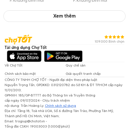
P. Khương Đình mới
P. Khương Đình mới
Xem thêm
109.000 Bình chọn
Tải ứng dụng Chợ Tốt
Về Chợ Tốt
Quy chế sàn
Chính sách bảo mật
Giải quyết tranh chấp
CÔNG TY TNHH CHỢ TỐT - Người đại diện theo pháp luật:
Nguyễn Trọng Tấn; GPDKKD: 0312120782 do Sở KH & ĐT TP.HCM cấp ngày
11/01/2013;
GPMXH: 185/GP-BTTTT do Bộ Thông tin và Truyền thông
cấp ngày 09/07/2024 - Chịu trách nhiệm
nội dung: Trần Hoàng Ly.
Chính sách sử dụng
Địa chỉ: Tầng 18, Toà nhà UOA, Số 6 đường Tân Trào, Phường Tân Mỹ,
Thành phố Hồ Chí Minh, Việt Nam;
Email: trogiup@chotot.vn -
Tổng đài CSKH: 19003003 (1.000đ/phút)