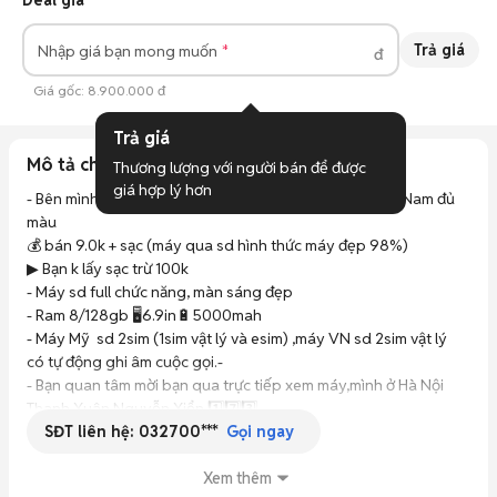
Deal giá
Trả giá
Nhập giá bạn mong muốn
đ
Giá gốc:
8.900.000 đ
Trả giá
Mô tả chi tiết
Thương lượng với người bán để được 
giá hợp lý hơn
- Bên mình có Galaxy S22 Ultra  5G xuất xứ Mỹ và Việt Nam đủ 
màu

💰 bán 9.0k + sạc (máy qua sd hình thức máy đẹp 98%) 

▶ Bạn k lấy sạc trừ 100k

- Máy sd full chức năng, màn sáng đẹp 

- Ram 8/128gb 🖥6.9in🔋5000mah

- Máy Mỹ  sd 2sim (1sim vật lý và esim) ,máy VN sd 2sim vật lý 
có tự động ghi âm cuộc gọi.-

- Bạn quan tâm mời bạn qua trực tiếp xem máy,mình ở Hà Nội 
Thanh Xuân Nguyễn Xiển 1️⃣7️⃣3️⃣

SĐT liên hệ:
032700***
- Mình có ship nội thành và cod toàn quốc có cọc 
Gọi ngay
Xem thêm