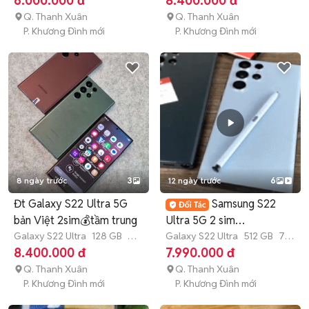
6.000.000 đ
8.400.000 đ
Q. Thanh Xuân
Q. Thanh Xuân
P. Khương Đình mới
P. Khương Đình mới
8 ngày trước
3
12 ngày trước
6
Đt Galaxy S22 Ultra 5G
Samsung S22
bản Việt 2sim💰tầm trung
Ultra 5G 2 sim
Galaxy S22 Ultra
128 GB
3
128GB/512GB CÓTRẢ
Galaxy S22 Ultra
512 GB
7-
tháng
12 tháng
8.400.000 đ
7.990.000 đ
GÓP
Q. Thanh Xuân
Q. Thanh Xuân
P. Khương Đình mới
P. Khương Đình mới