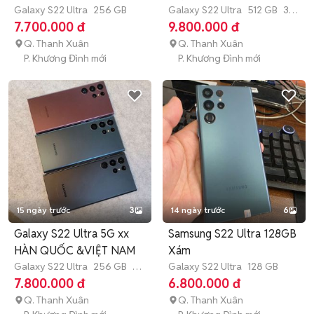
Galaxy S22 Ultra
256 GB
R.12/512GB
Galaxy S22 Ultra
512 GB
3
tháng
7.700.000 đ
9.800.000 đ
Q. Thanh Xuân
Q. Thanh Xuân
P. Khương Đình mới
P. Khương Đình mới
15 ngày trước
3
14 ngày trước
6
Galaxy S22 Ultra 5G xx
Samsung S22 Ultra 128GB
HÀN QUỐC &VIỆT NAM
Xám
Galaxy S22 Ultra
256 GB
3
Galaxy S22 Ultra
128 GB
tháng
7.800.000 đ
6.800.000 đ
Q. Thanh Xuân
Q. Thanh Xuân