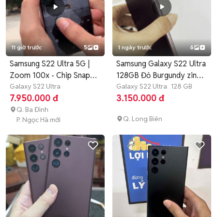
11 giờ trước
5
1 ngày trước
6
Samsung S22 Ultra 5G |
Samsung Galaxy S22 Ultra
Zoom 100x - Chip Snap8
128GB Đỏ Burgundy zin
gen1
Galaxy S22 Ultra
soc
Galaxy S22 Ultra
128 GB
7.950.000 đ
3.150.000 đ
Q. Ba Đình
Q. Long Biên
P. Ngọc Hà mới