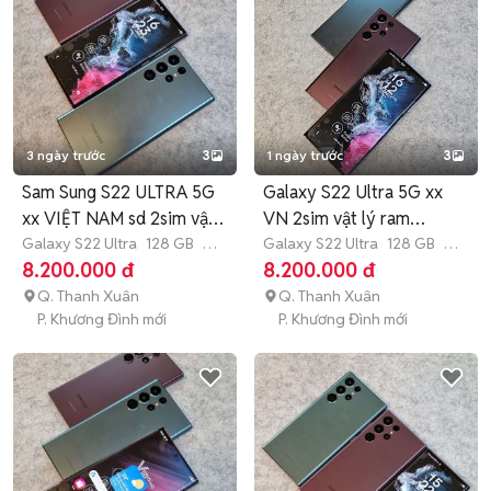
3 ngày trước
3
1 ngày trước
3
Sam Sung S22 ULTRA 5G
Galaxy S22 Ultra 5G xx
xx VIỆT NAM sd 2sim vật
VN 2sim vật lý ram
lí
Galaxy S22 Ultra
128 GB
3
8/128gb
Galaxy S22 Ultra
128 GB
3
tháng
tháng
8.200.000 đ
8.200.000 đ
Q. Thanh Xuân
Q. Thanh Xuân
P. Khương Đình mới
P. Khương Đình mới