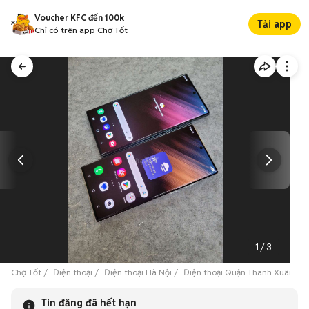
Voucher KFC đến 100k
Tải app
Chỉ có trên app Chợ Tốt
1
/
3
Chợ Tốt
Điện thoại
Điện thoại Hà Nội
Điện thoại Quận Thanh Xuân
Tin đăng đã hết hạn