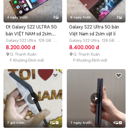
4 ngày trước
3
8 ngày trước
3
Đt Galaxy S22 ULTRA 5G
Galaxy S22 Ultra 5G bản
bản VIỆT NAM sd 2sim
Việt Nam sd 2sim vật lí
128gb
Galaxy S22 Ultra
128 GB
3
Galaxy S22 Ultra
128 GB
3
tháng
tháng
8.200.000 đ
8.400.000 đ
Q. Thanh Xuân
Q. Thanh Xuân
P. Khương Đình mới
P. Khương Đình mới
7 giờ trước
5
7 ngày trước
4