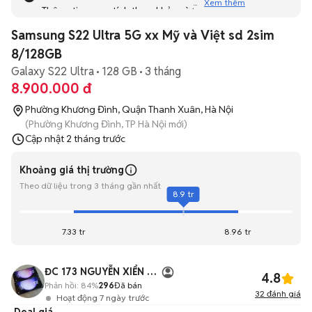
Xem thêm
Thông tin mang tính tham khảo và bạn không thể liên hệ
với người bán. Bạn hãy tham khảo thêm các tin đăng
Samsung S22 Ultra 5G xx Mỹ và Việt sd 2sim
tương tự khác dưới đây nhé!
8/128GB
Galaxy S22 Ultra
128 GB
3 tháng
8.900.000 đ
Phường Khương Đình, Quận Thanh Xuân, Hà Nội
(Phường Khương Đình, TP Hà Nội mới)
Cập nhật
2 tháng trước
Khoảng giá thị trường
Theo dữ liệu trong 3 tháng gần nhất
8.9 tr
7.33 tr
8.96 tr
ĐC 173 NGUYỄN XIỂN TX HN
4.8
Phản hồi:
84%
296
Đã bán
32
đánh giá
Hoạt động 7 ngày trước