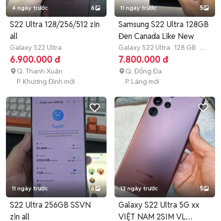
4 ngày trước
6
11 ngày trước
5
S22 Ultra 128/256/512 zin
Samsung S22 Ultra 128GB
all
Đen Canada Like New
Galaxy S22 Ultra
Galaxy S22 Ultra
128 GB
7-
12 tháng
6.900.000 đ
7.800.000 đ
Q. Thanh Xuân
Q. Đống Đa
P. Khương Đình mới
P. Láng mới
11 ngày trước
6
13 ngày trước
5
S22 Ultra 256GB SSVN
Galaxy S22 Ultra 5G xx
zin all
VIỆT NAM 2SIM VL