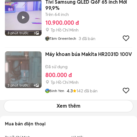
Tivi Samsung QLED Q6F 65 inch Mới
99,9%
Trên 64 inch
10.900.000 đ
Tp Hồ Chí Minh
3 phút trước
3
3
đã bán
Tâm Greentech
Máy khoan búa Makita HR2031D 100V
Đã sử dụng
800.000 đ
Tp Hồ Chí Minh
3 phút trước
4
4.3
142
đã bán
Binh Yen
Xem thêm
Mua bán điện thoại