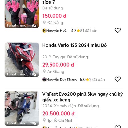
size 7
Đã sử dụng
150.000 đ
Đà Nẵng
1 phút trước
3
N
4.3
81
đã bán
Nguyên Hoàn
Honda Vario 125 2024 màu Đỏ
2019
Tay ga
Đã sử dụng
29.500.000 đ
An Giang
1 phút trước
12
5.0
2
đã bán
Nguyễn Duy Khang
VinFast Evo200 pin3.5kw ngay chủ ký
giấy. xe keng
2024
Xe máy điện
Đã sử dụng
20.500.000 đ
Tp Hồ Chí Minh
1 phút trước
21