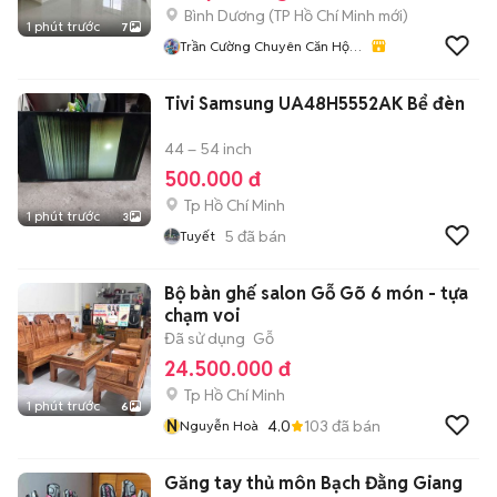
Bình Dương
(
TP Hồ Chí Minh
mới)
1 phút trước
7
Trần Cường Chuyên Căn Hộ
Bình Dương
Tivi Samsung UA48H5552AK Bể đèn
44 – 54 inch
500.000 đ
Tp Hồ Chí Minh
1 phút trước
3
5
đã bán
Tuyết
Bộ bàn ghế salon Gỗ Gõ 6 món - tựa
chạm voi
Đã sử dụng
Gỗ
24.500.000 đ
Tp Hồ Chí Minh
1 phút trước
6
N
4.0
103
đã bán
Nguyễn Hoà
Găng tay thủ môn Bạch Đằng Giang