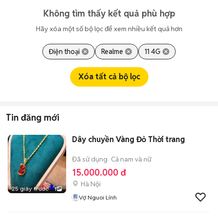
Không tìm thấy kết quả phù hợp
Hãy xóa một số bộ lọc để xem nhiều kết quả hơn
Điện thoại
Realme
11 4G
Xóa tất cả bộ lọc
Tin đăng mới
Dây chuyền Vàng Đỏ Thời trang
Đã sử dụng
Cả nam và nữ
15.000.000 đ
Hà Nội
25 giây trước
1
Vợ Nguoi Lính