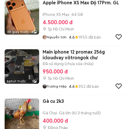
Apple iPhone XS Max Độ 17Prm. GL
iPhone XS Max
64 GB
4.500.000 đ
Tp Hồ Chí Minh
38 giây trước
6
4.6
1955
đã bán
Nguyễn Sơn
Main iphone 12 promax 256g
icloudvay vôtrongok chư
Đã sử dụng (chưa sửa chữa)
950.000 đ
Tp Hồ Chí Minh
1 phút trước
1
4.6
352
đã bán
Trương Hiệp
Gà cu 2k3
Gà Chọi
Gà lớn (từ 3 tháng tuổi)
400.000 đ
Đồng Tháp