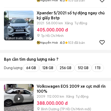
N
4.0
103
đã bán
Nguyễn Hoà
Xpander 5/2021 số tự động ngay chủ
ký giấy Bstp
2021
58.000 km
Xăng
Tự động
405.000.000 đ
Tp Hồ Chí Minh
2 phút trước
21
N
4.0
103
đã bán
Nguyễn Hoà
Bạn cần tìm
dung lượng
nào ?
Dung lượng:
64 GB
128 GB
256 GB
512 GB
1 TB
2 
Volkswagen EOS 2009 xe cực mới rin
100%
2009
112.000 km
Xăng
Tự động
388.000.000 đ
Bình Dương
(
TP Hồ Chí Minh
mới)