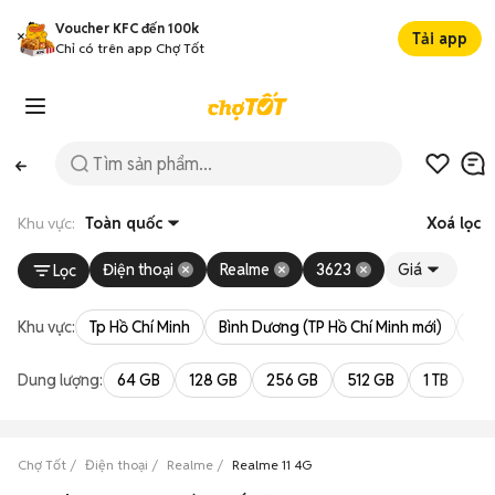
Voucher KFC đến 100k
Tải app
Chỉ có trên app Chợ Tốt
Khu vực:
Toàn quốc
Xoá lọc
Điện thoại
Realme
3623
Giá
Lọc
Khu vực:
Tp Hồ Chí Minh
Bình Dương (TP Hồ Chí Minh mới)
Bà 
Dung lượng:
64 GB
128 GB
256 GB
512 GB
1 TB
2 
Chợ Tốt
Điện thoại
Realme
Realme 11 4G