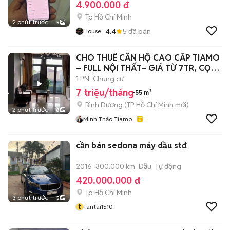
4.900.000 đ
Tp Hồ Chí Minh
2 phút trước
5
4.4
5
đã bán
House
CHO THUÊ CĂN HỘ CAO CẤP TIAMO
– FULL NỘI THẤT– GIÁ TỪ 7TR, CỌC 1
THÁNG
1 PN
Chung cư
7 triệu/tháng
55 m²
Bình Dương
(
TP Hồ Chí Minh
mới)
2 phút trước
8
Minh Thảo Tiamo
cần bán sedona máy dầu stđ
2016
300.000 km
Dầu
Tự động
420.000.000 đ
Tp Hồ Chí Minh
3 phút trước
5
t
Tantai1510