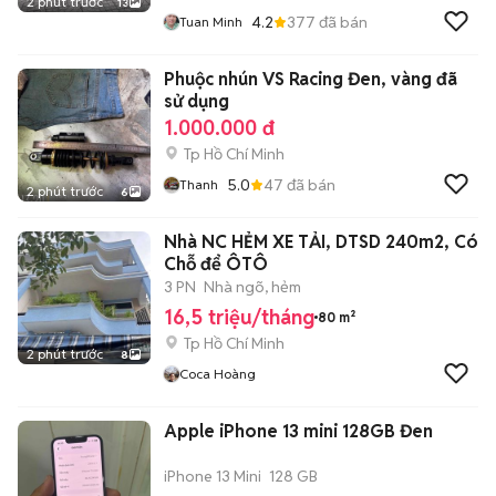
2 phút trước
13
4.2
377
đã bán
Tuan Minh
Phuộc nhún VS Racing Đen, vàng đã
sử dụng
1.000.000 đ
Tp Hồ Chí Minh
5.0
47
đã bán
Thanh
2 phút trước
6
Nhà NC HẺM XE TẢI, DTSD 240m2, Có
Chỗ để ÔTÔ
3 PN
Nhà ngõ, hẻm
16,5 triệu/tháng
80 m²
Tp Hồ Chí Minh
2 phút trước
8
Coca Hoàng
Apple iPhone 13 mini 128GB Đen
iPhone 13 Mini
128 GB