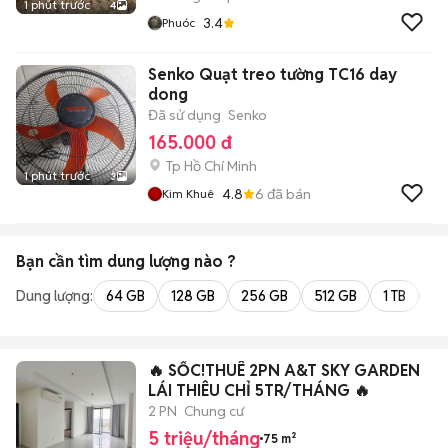
1 phút trước
4
3.4
Phuóc
Senko Quạt treo tường TC16 day
dong
Đã sử dụng
Senko
165.000 đ
Tp Hồ Chí Minh
1 phút trước
3
4.8
6
đã bán
Kim Khuê
Bạn cần tìm
dung lượng
nào ?
Dung lượng:
64 GB
128 GB
256 GB
512 GB
1 TB
2 
🔥 SỐC!THUÊ 2PN A&T SKY GARDEN
LÁI THIÊU CHỈ 5TR/THÁNG 🔥
2 PN
Chung cư
5 triệu/tháng
75 m²