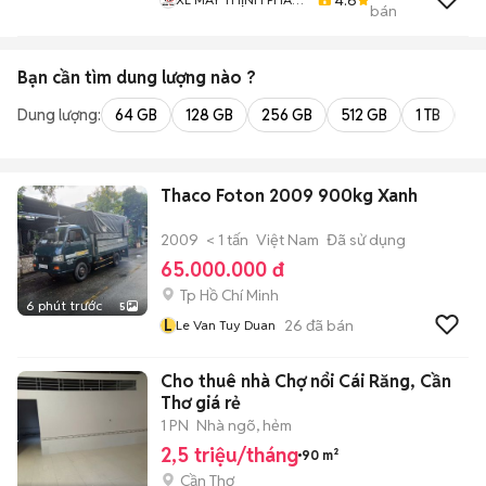
bán
XE LƯỚT GIÁ RẺ
Bạn cần tìm
dung lượng
nào ?
Dung lượng:
64 GB
128 GB
256 GB
512 GB
1 TB
2 
Thaco Foton 2009 900kg Xanh
2009
< 1 tấn
Việt Nam
Đã sử dụng
65.000.000 đ
Tp Hồ Chí Minh
6 phút trước
5
L
26
đã bán
Le Van Tuy Duan
Cho thuê nhà Chợ nổi Cái Răng, Cần
Thơ giá rẻ
1 PN
Nhà ngõ, hẻm
2,5 triệu/tháng
90 m²
Cần Thơ