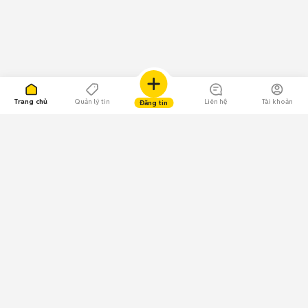
Trang chủ
Quản lý tin
Liên hệ
Tài khoản
Đăng tin
109.000 Bình chọn
Tải ứng dụng Chợ Tốt
Về Chợ Tốt
Quy chế sàn