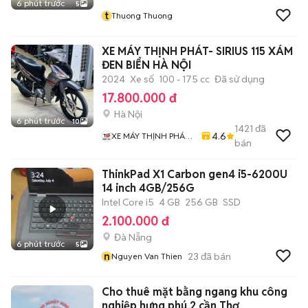
6 phút trước
5
t
Thuong Thuong
XE MÁY THỊNH PHÁT- SIRIUS 115 XÁM
ĐEN BIỂN HÀ NỘI
2024
Xe số
100 - 175 cc
Đã sử dụng
17.800.000 đ
Hà Nội
6 phút trước
10
1421
đã
4.6
XE MÁY THỊNH PHÁT
bán
XE LƯỚT GIÁ RẺ
ThinkPad X1 Carbon gen4 i5-6200U
14 inch 4GB/256G
Intel Core i5
4 GB
256 GB
SSD
2.100.000 đ
Đà Nẵng
6 phút trước
5
n
23
đã bán
Nguyen Van Thien
Cho thuê mặt bằng ngang khu công
nghiệp hưng phú 2 cần Thơ