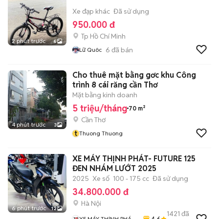
Xe đạp khác
Đã sử dụng
950.000 đ
Tp Hồ Chí Minh
2 phút trước
6
6
đã bán
Lữ Quôc
Cho thuê mặt bằng gơc khu Công
trình 8 cái răng cần Thơ
Mặt bằng kinh doanh
5 triệu/tháng
70 m²
Cần Thơ
4 phút trước
3
t
Thuong Thuong
XE MÁY THỊNH PHÁT- FUTURE 125
ĐEN NHÁM LƯỚT 2025
2025
Xe số
100 - 175 cc
Đã sử dụng
34.800.000 đ
Hà Nội
6 phút trước
12
1421
đã
4.6
XE MÁY THỊNH PHÁT