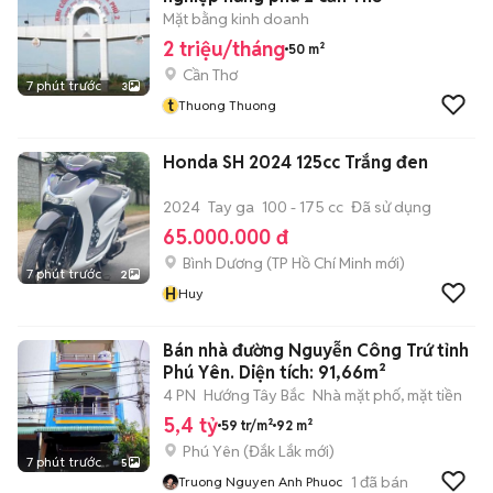
Mặt bằng kinh doanh
2 triệu/tháng
50 m²
Cần Thơ
7 phút trước
3
t
Thuong Thuong
Honda SH 2024 125cc Trắng đen
2024
Tay ga
100 - 175 cc
Đã sử dụng
65.000.000 đ
Bình Dương
(
TP Hồ Chí Minh
mới)
7 phút trước
2
H
Huy
Bán nhà đường Nguyễn Công Trứ tỉnh
Phú Yên. Diện tích: 91,66m²
4 PN
Hướng Tây Bắc
Nhà mặt phố, mặt tiền
5,4 tỷ
59 tr/m²
92 m²
Phú Yên
(
Đắk Lắk
mới)
7 phút trước
5
1
đã bán
Truong Nguyen Anh Phuoc