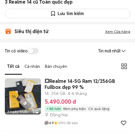
3 Realme 14 cũ Toàn quốc đẹp
Lưu tìm kiếm
Siêu thị điện tử
Xem Cửa hàng
Tin có video
Tin mới nhất
Tất cả
Cá nhân
Bán chuyên
💥Realme 14-5G Ram 12/256GB
Fullbox đẹp 99 %
14
256 GB
4-6 tháng
5.490.000 đ
Rẻ hơn
Kèm phụ kiện
Có quà tặng
7 ngày trước
6
Đồng Nai
4.9
1390
đã bán