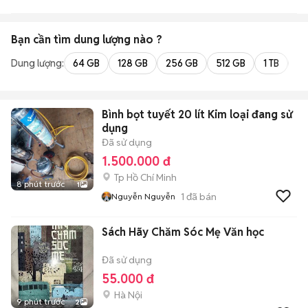
Bạn cần tìm
dung lượng
nào ?
Dung lượng:
64 GB
128 GB
256 GB
512 GB
1 TB
2 
Bình bọt tuyết 20 lít Kim loại đang sử
dụng
Đã sử dụng
1.500.000 đ
Tp Hồ Chí Minh
8 phút trước
1
1
đã bán
Nguyễn Nguyễn
Sách Hãy Chăm Sóc Mẹ Văn học
Đã sử dụng
55.000 đ
Hà Nội
9 phút trước
2