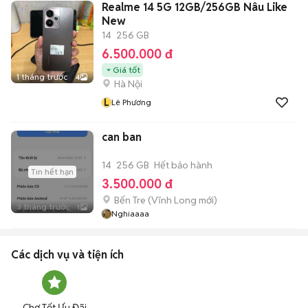
Realme 14 5G 12GB/256GB Nâu Like
New
14
256 GB
6.500.000 đ
Giá tốt
1 tháng trước
4
Hà Nội
L
Lê Phương
can ban
14
256 GB
Hết bảo hành
Tin hết hạn
3.500.000 đ
Bến Tre
(
Vĩnh Long
mới)
3 tháng trước
1
Nghiaaaa
Các dịch vụ và tiện ích
Chợ Tốt Ưu Đãi