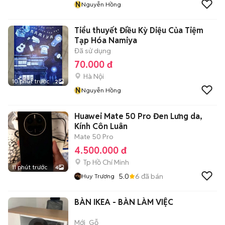
N
Nguyễn Hồng
Tiểu thuyết Điều Kỳ Diệu Của Tiệm
Tạp Hóa Namiya
Đã sử dụng
70.000 đ
Hà Nội
10 phút trước
2
N
Nguyễn Hồng
Huawei Mate 50 Pro Đen Lưng da,
Kính Côn Luân
Mate 50 Pro
4.500.000 đ
Tp Hồ Chí Minh
11 phút trước
4
5.0
6
đã bán
Huy Trương
BÀN IKEA - BÀN LÀM VIỆC
Mới
Gỗ