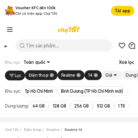
Voucher KFC đến 100k
Tải app
Chỉ có trên app Chợ Tốt
Khu vực:
Toàn quốc
Xoá lọc
Điện thoại
Realme
14
Giá
Dung 
Lọc
Khu vực:
Tp Hồ Chí Minh
Bình Dương (TP Hồ Chí Minh mới)
Bà 
Dung lượng:
64 GB
128 GB
256 GB
512 GB
1 TB
2 
Chợ Tốt
Điện thoại
Realme
Realme 14