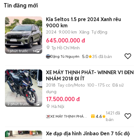
Tin đăng mới
Kia Seltos 1.5 pre 2024 Xanh rêu
9000 km
2024
9.000 km
Xăng
Tự động
645.000.000 đ
Tp Hồ Chí Minh
1 phút trước
14
5.0
35
đã bán
Đặng Tú Nguyên
XE MÁY THỊNH PHÁT- WINNER V1 ĐEN
NHÁM 2018 ĐI ÍT
2018
Tay côn/Moto
100 - 175 cc
Đã sử
dụng
17.500.000 đ
2 phút trước
11
Hà Nội
1421
đã
4.6
XE MÁY THỊNH PHÁT
bán
XE LƯỚT GIÁ RẺ
Xe đạp địa hình Jinbao Đen 7 tốc độ