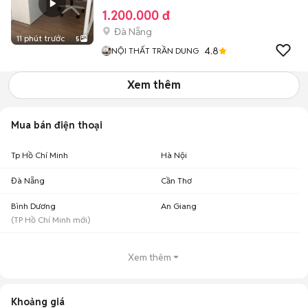
1.200.000 đ
Đà Nẵng
11 phút trước
5
4.8
NỘI THẤT TRẦN DUNG
Xem thêm
Mua bán điện thoại
Tp Hồ Chí Minh
Hà Nội
Đà Nẵng
Cần Thơ
Bình Dương
An Giang
(
TP Hồ Chí Minh
mới)
Xem thêm
Khoảng giá