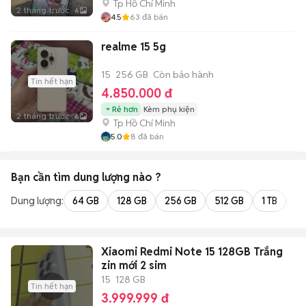
Tp Hồ Chí Minh
2 tháng trước
6
4.5
63
đã bán
realme 15 5g
15
256 GB
Còn bảo hành
Tin hết hạn
4.850.000 đ
Rẻ hơn
Kèm phụ kiện
2 tháng trước
6
Tp Hồ Chí Minh
5.0
8
đã bán
Bạn cần tìm
dung lượng
nào ?
Dung lượng:
64 GB
128 GB
256 GB
512 GB
1 TB
2 
Xiaomi Redmi Note 15 128GB Trắng
zin mới 2 sim
15
128 GB
Tin hết hạn
3.999.999 đ