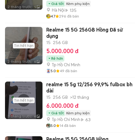
Giá tốt
Kèm phụ kiện
2 tháng trước
5
Hà Nội
135
4.7
296
đã bán
Realme 15 5G 256GB Hồng Đã sử
dụng
15
256 GB
Tin hết hạn
5.000.000 đ
Rẻ hơn
2 tháng trước
6
Tp Hồ Chí Minh
5.0
49
đã bán
realme 15 5g 12/256 99,9% fulbox bh
dài
15
256 GB
>12 tháng
Tin hết hạn
6.000.000 đ
Giá tốt
Kèm phụ kiện
3 tháng trước
6
Tp Hồ Chí Minh
63
5.0
14
đã bán
Realme 15 5G 256GB Hồng