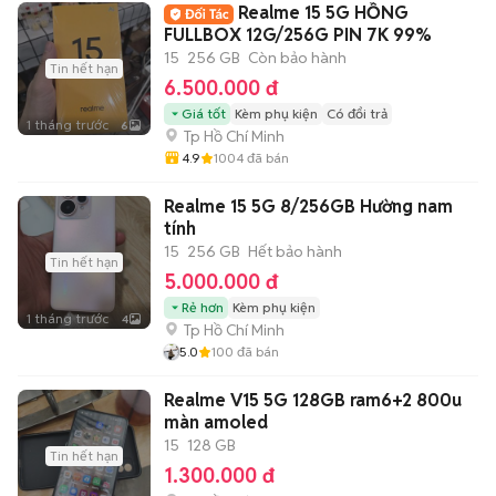
Realme 15 5G HỒNG
FULLBOX 12G/256G PIN 7K 99%
15
256 GB
Còn bảo hành
Tin hết hạn
6.500.000 đ
Giá tốt
Kèm phụ kiện
Có đổi trả
1 tháng trước
6
Tp Hồ Chí Minh
4.9
1004
đã bán
Realme 15 5G 8/256GB Hường nam
tính
15
256 GB
Hết bảo hành
Tin hết hạn
5.000.000 đ
Rẻ hơn
Kèm phụ kiện
1 tháng trước
4
Tp Hồ Chí Minh
5.0
100
đã bán
Realme V15 5G 128GB ram6+2 800u
màn amoled
15
128 GB
Tin hết hạn
1.300.000 đ