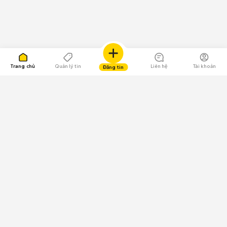
Trang chủ
Quản lý tin
Liên hệ
Tài khoản
Đăng tin
109.000 Bình chọn
Tải ứng dụng Chợ Tốt
Về Chợ Tốt
Quy chế sàn