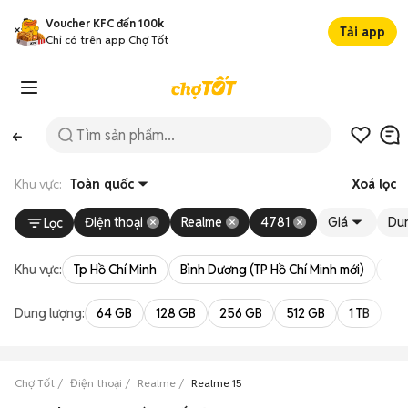
Voucher KFC đến 100k
Tải app
Chỉ có trên app Chợ Tốt
Khu vực:
Toàn quốc
Xoá lọc
Điện thoại
Realme
4781
Giá
Du
Lọc
Khu vực:
Tp Hồ Chí Minh
Bình Dương (TP Hồ Chí Minh mới)
Bà 
Dung lượng:
64 GB
128 GB
256 GB
512 GB
1 TB
2 
Chợ Tốt
Điện thoại
Realme
Realme 15