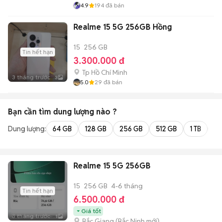
4.9
194
đã bán
Realme 15 5G 256GB Hồng
15
256 GB
Tin hết hạn
3.300.000 đ
Tp Hồ Chí Minh
3 tháng trước
3
5.0
29
đã bán
Bạn cần tìm
dung lượng
nào ?
Dung lượng:
64 GB
128 GB
256 GB
512 GB
1 TB
2 
Realme 15 5G 256GB
15
256 GB
4-6 tháng
Tin hết hạn
6.500.000 đ
Giá tốt
3 tháng trước
1
Bắc Giang
(
Bắc Ninh
mới)