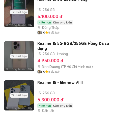
15
256 GB
Tin hết hạn
5.100.000 đ
Rẻ hơn
Kèm phụ kiện
3 tháng trước
5
Đồng Tháp
5.0
8
đã bán
Realme 15 5G 8GB/256GB Hồng Đã sử
dụng
15
256 GB
1 tháng
Tin hết hạn
4.950.000 đ
Bình Dương
(
TP Hồ Chí Minh
mới)
3 tháng trước
6
5.0
8
đã bán
Realme 15 - likenew ⚡️❤️‍🔥
15
256 GB
Tin hết hạn
5.300.000 đ
Rẻ hơn
Kèm phụ kiện
3 tháng trước
6
Đắk Lắk