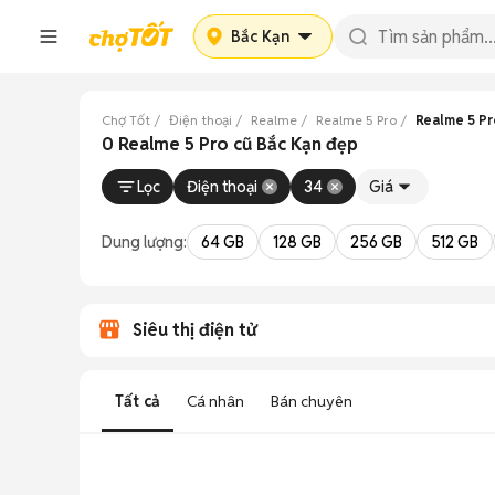
Bắc Kạn
Chợ Tốt
Điện thoại
Realme
Realme 5 Pro
Realme 5 Pr
0 Realme 5 Pro cũ Bắc Kạn đẹp
Lọc
Điện thoại
34
Giá
Dung lượng:
64 GB
128 GB
256 GB
512 GB
Siêu thị điện tử
Tất cả
Cá nhân
Bán chuyên