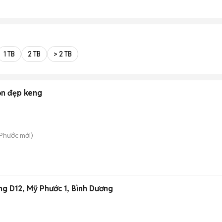
1 TB
2 TB
> 2 TB
n đẹp keng
 Phước
mới)
ng D12, Mỹ Phước 1, Bình Dương