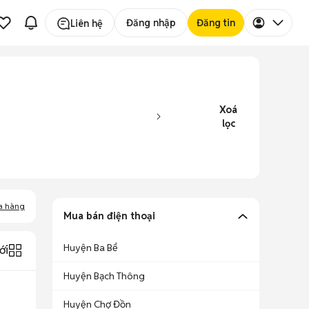
Đăng nhập
Đăng tin
Liên hệ
Xoá
lọc
a hàng
Mua bán điện thoại
Huyện Ba Bể
ới
Huyện Bạch Thông
Huyện Chợ Đồn