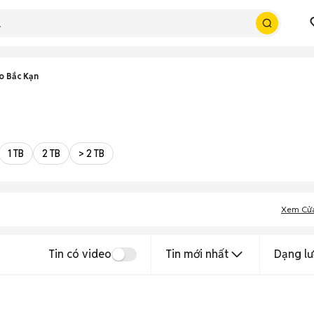
o Bắc Kạn
1 TB
2 TB
> 2 TB
Xem Cử
Tin có video
Tin mới nhất
Dạng lư