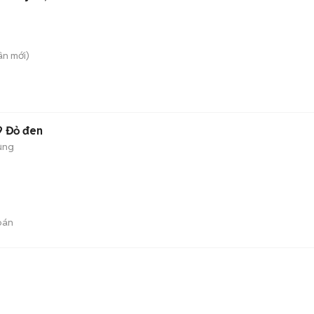
ân
mới)
9 Đỏ đen
ụng
bán