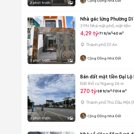
Cộng Đồng Nhà Đất
3 phút trước
3
Nhà gác lửng Phường Dĩ 
3 PN
Nhà mặt phố, mặt tiền
4,29 tỷ
71 tr/m²
60 m²
Thành phố Dĩ An
Cộng Đồng Nhà Đất
3 phút trước
5
Bán đất mặt tiền Đại Lộ
Đất thổ cư
Ngang 26 m
270 tỷ
38 tr/m²
7014 m²
Thành phố Thủ Dầu Một
(
Cộng Đồng Nhà Đất
3 phút trước
5