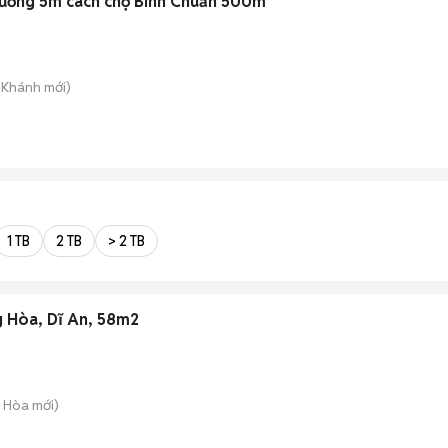
đường 5m cách chợ Bình Chuẩn 500m
n Khánh
mới)
1 TB
2 TB
> 2 TB
ng Hòa, Dĩ An, 58m2
g Hòa
mới)