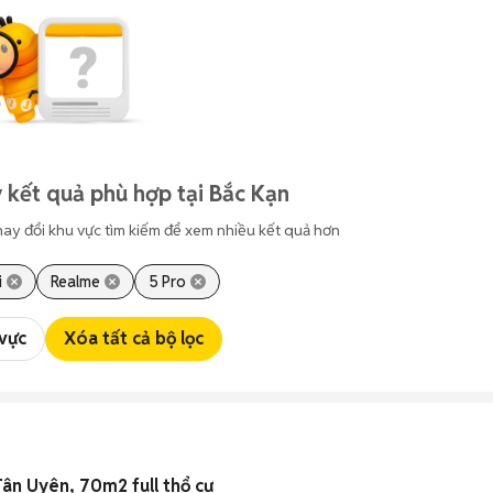
 kết quả phù hợp tại Bắc Kạn
hay đổi khu vực tìm kiếm để xem nhiều kết quả hơn
i
Realme
5 Pro
 vực
Xóa tất cả bộ lọc
ân Uyên, 70m2 full thổ cư