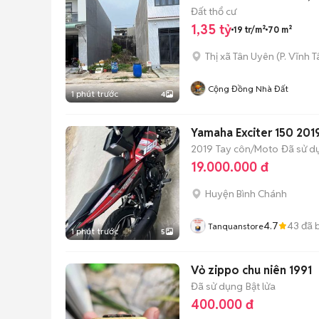
Đất thổ cư
1,35 tỷ
19 tr/m²
70 m²
Thị xã Tân Uyên
(
P. Vĩnh T
Cộng Đồng Nhà Đất
1 phút trước
4
Yamaha Exciter 150 201
2019
Tay côn/Moto
Đã sử d
19.000.000 đ
Huyện Bình Chánh
4.7
43
đã 
Tanquanstore
1 phút trước
5
Vỏ zippo chu niên 1991
Đã sử dụng
Bật lửa
400.000 đ