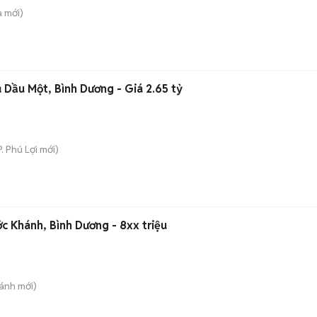
a
mới)
Dầu Một, Bình Dương - Giá 2.65 tỷ
P. Phú Lợi
mới)
c Khánh, Bình Dương - 8xx triệu
hánh
mới)