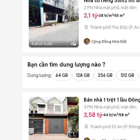
Nhà sổ riêng 55m2 mt 
2 PN
Nhà mặt phố, mặt tiền
2,1 tỷ
38 tr/m²
55 m²
Thành phố Thủ Đức
(
P. A
Cộng Đồng Nhà Đất
4 phút trước
3
Bạn cần tìm
dung lượng
nào ?
Dung lượng:
64 GB
128 GB
256 GB
512 GB
Bán nhà 1 trệt 1 lầu Đô
3 PN
Nhà mặt phố, mặt tiền
2,58 tỷ
44 tr/m²
58 m²
Thành phố Dĩ An
(
P. Đôn