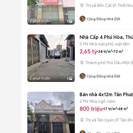
Thị xã Bến Cát
(
P. Thới Hò
Cộng Đồng Nhà Đất
2 phút trước
5
Nhà Cấp 4 Phú Hòa, Thủ 
2 PN
Nhà mặt phố, mặt tiền
2,65 tỷ
38 tr/m²
70 m²
Thành phố Thủ Dầu Một
(
Cộng Đồng Nhà Đất
2 phút trước
5
Bán nhà 4x12m Tân Phướ
2 PN
Nhà ngõ, hẻm
800 triệu
17 tr/m²
48 m²
Thị xã Tân Uyên
(
P. Tân K