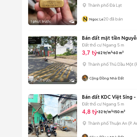
Thành phố Đà Lạt
N
20
đã bán
Ngoc Le
1 phút trước
4
Bán đất mặt tiền Nguyễ
Đất thổ cư
Ngang 5 m
3,7 tỷ
62 tr/m²
60 m²
Thành phố Thủ Dầu Một
(
Cộng Đồng Nhà Đất
2 phút trước
3
Bán đất KDC Việt Sing -
Đất thổ cư
Ngang 5 m
4,8 tỷ
32 tr/m²
150 m²
Thành phố Thuận An
(
P. 