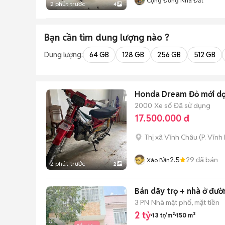
Cộng Đồng Nhà Đất
2 phút trước
4
Bạn cần tìm
dung lượng
nào ?
Dung lượng:
64 GB
128 GB
256 GB
512 GB
Honda Dream Đỏ mới dọ
2000
Xe số
Đã sử dụng
17.500.000 đ
Thị xã Vĩnh Châu
(
P. Vĩnh
2.5
29
đã bán
Xào Bần
2 phút trước
2
Bán dãy trọ + nhà ở đườ
3 PN
Nhà mặt phố, mặt tiền
2 tỷ
13 tr/m²
150 m²