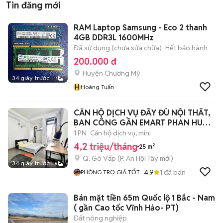
Tin đăng mới
RAM Laptop Samsung - Eco 2 thanh
4GB DDR3L 1600MHz
Đã sử dụng (chưa sửa chữa)
Hết bảo hành
200.000 đ
Huyện Chương Mỹ
34 giây trước
1
H
Hoàng Tuấn
CĂN HỘ DỊCH VỤ ĐẦY ĐÙ NỘI THẤT,
BAN CÔNG GẦN EMART PHAN HUY
ÍCH
1 PN
Căn hộ dịch vụ, mini
4,2 triệu/tháng
25 m²
Q. Gò Vấp
(
P. An Hội Tây
mới)
34 giây trước
6
4.9
1
đã bán
PHÒNG TRỌ GIÁ TỐT
Bán mặt tiền 65m Quốc lộ 1 Bắc - Nam
( gần Cao tốc Vĩnh Hảo- PT)
Đất nông nghiệp