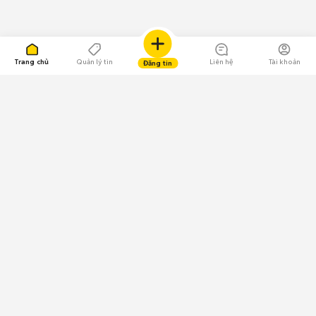
Trang chủ
Quản lý tin
Liên hệ
Tài khoản
Đăng tin
109.000 Bình chọn
Tải ứng dụng Chợ Tốt
Về Chợ Tốt
Quy chế sàn
Chính sách bảo mật
Giải quyết tranh chấp
CÔNG TY TNHH CHỢ TỐT - Người đại diện theo pháp luật:
Nguyễn Trọng Tấn; GPDKKD: 0312120782 do Sở KH & ĐT TP.HCM cấp ngày
11/01/2013;
GPMXH: 185/GP-BTTTT do Bộ Thông tin và Truyền thông