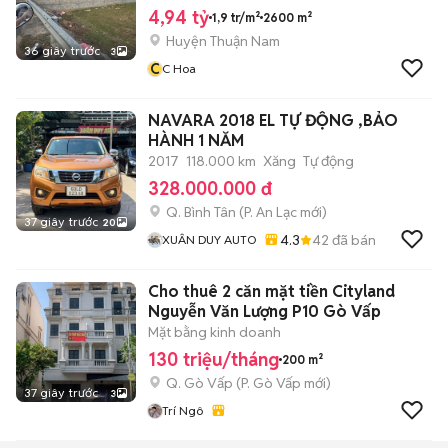
4,94 tỷ
1,9 tr/m²
2600 m²
Huyện Thuận Nam
36 giây trước
3
C
C Hoa
NAVARA 2018 EL TỰ ĐỘNG ,BẢO
HÀNH 1 NĂM
2017
118.000 km
Xăng
Tự động
328.000.000 đ
Q. Bình Tân
(
P. An Lạc
mới)
37 giây trước
20
4.3
42
đã bán
XUÂN DUY AUTO
Cho thuê 2 căn mặt tiền Cityland
Nguyễn Văn Lượng P10 Gò Vấp
Mặt bằng kinh doanh
130 triệu/tháng
200 m²
Q. Gò Vấp
(
P. Gò Vấp
mới)
37 giây trước
3
Trí Ngô