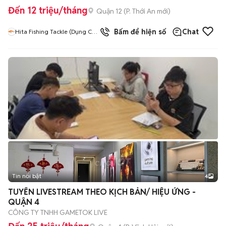
Đến 12 triệu/tháng
Quận 12
(
P. Thới An
mới)
Bấm để hiện số
Chat
Hita Fishing Tackle (Dụng Cụ
Câu Cá Hita)
Tin nổi bật
4
TUYỂN LIVESTREAM THEO KỊCH BẢN/ HIỆU ỨNG -
QUẬN 4
CÔNG TY TNHH GAMETOK LIVE