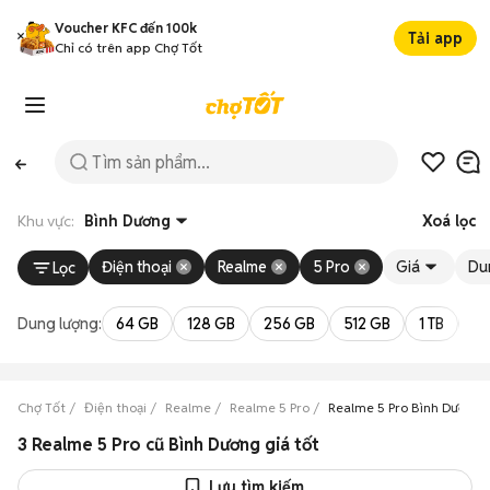
Voucher KFC đến 100k
Tải app
Chỉ có trên app Chợ Tốt
Khu vực:
Bình Dương
Xoá lọc
Điện thoại
Realme
5 Pro
Giá
Du
Lọc
Dung lượng:
64 GB
128 GB
256 GB
512 GB
1 TB
2 
Chợ Tốt
Điện thoại
Realme
Realme 5 Pro
Realme 5 Pro Bình Dương
3 Realme 5 Pro cũ Bình Dương giá tốt
Lưu tìm kiếm