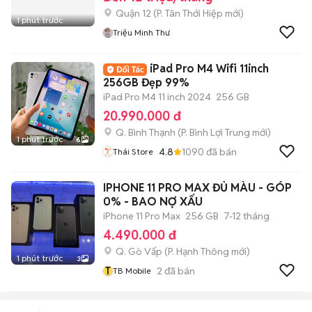
Quận 12
(
P. Tân Thới Hiệp
mới)
1 phút trước
Triệu Minh Thư
iPad Pro M4 Wifi 11inch
256GB Đẹp 99%
iPad Pro M4 11 inch 2024
256 GB
20.990.000 đ
Q. Bình Thạnh
(
P. Bình Lợi Trung
mới)
1 phút trước
6
4.8
1090
đã bán
Thái Store
IPHONE 11 PRO MAX ĐỦ MÀU - GÓP
0% - BAO NỢ XẤU
iPhone 11 Pro Max
256 GB
7-12 tháng
4.490.000 đ
Q. Gò Vấp
(
P. Hạnh Thông
mới)
1 phút trước
3
T
2
đã bán
TB Mobile