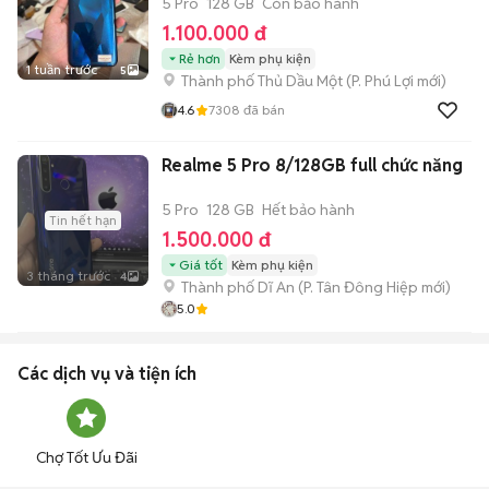
5 Pro
128 GB
Còn bảo hành
1.100.000 đ
Rẻ hơn
Kèm phụ kiện
1 tuần trước
5
Thành phố Thủ Dầu Một
(
P. Phú Lợi
mới)
4.6
7308
đã bán
Realme 5 Pro 8/128GB full chức năng
5 Pro
128 GB
Hết bảo hành
Tin hết hạn
1.500.000 đ
Giá tốt
Kèm phụ kiện
3 tháng trước
4
Thành phố Dĩ An
(
P. Tân Đông Hiệp
mới)
5.0
Các dịch vụ và tiện ích
Chợ Tốt Ưu Đãi