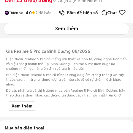
Đến 25 triệu/tháng
Quận 4
(
P. Vĩnh Hội
mới)
4.0
2
đã bán
Bấm để hiện số
Chat
Thien Vo
Xem thêm
Giá Realme 5 Pro cũ Bình Dương 08/2026
Điện thoại Realme 5 Pro nổi tiếng với thiết kế tinh tế, công nghệ tiên tiến
và hiệu năng mạnh mẽ. Tại Bình Dương, Realme 5 Pro luôn được ưa
chuộng nhờ hiệu năng ổn định và giá trị lâu dài.
Giá điện thoại Realme 5 Pro cũ Bình Dương đã giảm trong tháng 08 tuỳ
thuộc vào tình trạng, dung lượng và màu sắc sẽ có sự chênh lệch khác
nhau.
Để cập nhật giá và thị trường mua bán Realme 5 Pro cũ Bình Dương, hãy
theo dõi và tham khảo các thông tin được cập nhật mới nhất trên Chợ
Tốt.
Xem thêm
Lưu ý:
Mức giá dựa trên các tin đăng tại Chợ Tốt, chỉ mang tính chất tham
khảo. Giá Realme 5 Pro cũ sẽ phụ thuộc vào tình trạng, phiên bản và các
thoả thuận khi mua bán.
Mua bán Realme 5 Pro cũ Bình Dương
Mua bán điện thoại