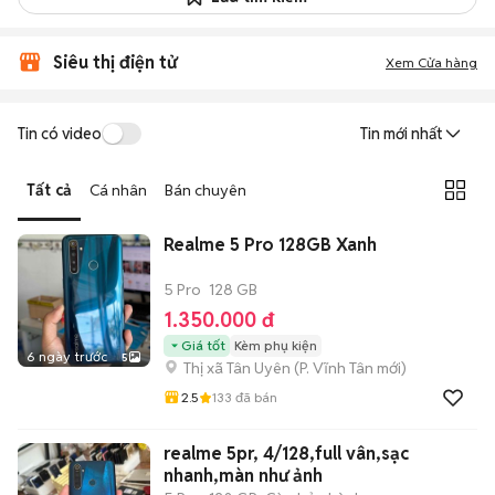
Siêu thị điện tử
Xem Cửa hàng
Tin có video
Tin mới nhất
Tất cả
Cá nhân
Bán chuyên
Realme 5 Pro 128GB Xanh
5 Pro
128 GB
1.350.000 đ
Giá tốt
Kèm phụ kiện
6 ngày trước
5
Thị xã Tân Uyên
(
P. Vĩnh Tân
mới)
2.5
133
đã bán
realme 5pr, 4/128,full vân,sạc
nhanh,màn như ảnh