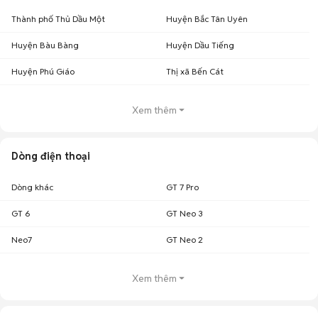
Chợ Tốt có 3 tin đăng bán, mua Realme 5 Pro cũ tại Bình Dương với nhiều
khoảng giá giúp người dùng dễ dàng tìm kiếm và so sánh giá cả.
Thành phố Thủ Dầu Một
Huyện Bắc Tân Uyên
Chợ Tốt - Nơi mua bán Realme 5 Pro cũ Bình Dương giá tốt nhất!
Huyện Bàu Bàng
Huyện Dầu Tiếng
Huyện Phú Giáo
Thị xã Bến Cát
Xem thêm
Dòng điện thoại
Dòng khác
GT 7 Pro
GT 6
GT Neo 3
Neo7
GT Neo 2
Xem thêm