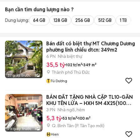
Bạn cần tìm
dung lượng
nào ?
Dung lượng:
64 GB
128 GB
256 GB
512 GB
1 TB
2 
Bán đất có biệt thự MT Chương Dương
phường linh chiểu dtcn: 349m2
6 PN
Nhà biệt thự
35,5 tỷ
102 tr/m²
349 m²
Thành phố Thủ Đức
37 giây trước
3
T
Tú Dương
BÁN ĐẤT TẶNG NHÀ CẬP TL10-GẦN
KHU TÊN LỬA – HXH 5M 4X25(100M²)
GIÁ CHỈ
3 PN
Nhà ngõ, hẻm
5,3 tỷ
53 tr/m²
100 m²
Q. Bình Tân
(
P. Tân Tạo
mới)
39 giây trước
3
H
Hien