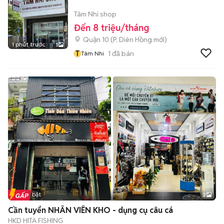
Tâm Nhi shop
Đến 8 triệu/tháng
Quận 10
(
P. Diên Hồng
mới)
1 phút trước
1
T
1
đã bán
Tâm Nhi
Tin nổi bật
2
Cần tuyển NHÂN VIÊN KHO - dụng cụ câu cá
HKD HITA FISHING