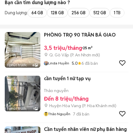
Bạn cần tìm
dung lượng
nào ?
Dung lượng:
64 GB
128 GB
256 GB
512 GB
1 TB
2 
PHÒNG TRỌ 90 TRẦN BÁ GIAO
3,5 triệu/tháng
25 m²
Q. Gò Vấp
(
P. An Nhơn
mới)
5.0
6
đã bán
Linda Huyền
1 phút trước
6
cần tuyển 1 nữ tạp vụ
Thảo nguyễn
Đến 8 triệu/tháng
Huyện Hòa Vang
(
P. Hòa Khánh
mới)
1 phút trước
1
T
7
đã bán
Thảo Nguyễn
Cần tuyển nhân viên nữ phụ Bán hàng