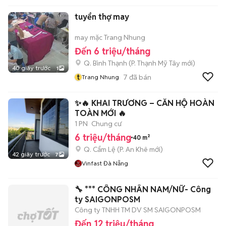
tuyển thợ may
may mặc Trang Nhung
Đến 6 triệu/tháng
Q. Bình Thạnh
(
P. Thạnh Mỹ Tây
mới)
40 giây trước
1
t
7
đã bán
Trang Nhung
✨🔥 KHAI TRƯƠNG – CĂN HỘ HOÀN
TOÀN MỚI 🔥
1 PN
Chung cư
6 triệu/tháng
40 m²
Q. Cẩm Lệ
(
P. An Khê
mới)
42 giây trước
7
Vinfast Đà Nẵng
🔧 *** CÔNG NHÂN NAM/NỮ- Công
ty SAIGONPOSM
Công ty TNHH TM DV SM SAIGONPOSM
Đến 12 triệu/tháng