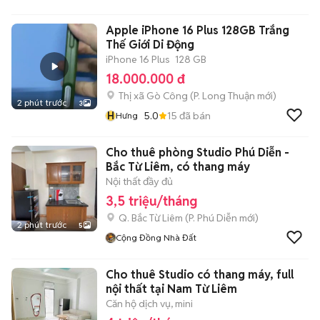
Apple iPhone 16 Plus 128GB Trắng
Thế Giới Di Động
iPhone 16 Plus
128 GB
18.000.000 đ
Thị xã Gò Công
(
P. Long Thuận
mới)
2 phút trước
3
H
5.0
15
đã bán
Hưng
Cho thuê phòng Studio Phú Diễn -
Bắc Từ Liêm, có thang máy
Nội thất đầy đủ
3,5 triệu/tháng
Q. Bắc Từ Liêm
(
P. Phú Diễn
mới)
2 phút trước
5
Cộng Đồng Nhà Đất
Cho thuê Studio có thang máy, full
nội thất tại Nam Từ Liêm
Căn hộ dịch vụ, mini