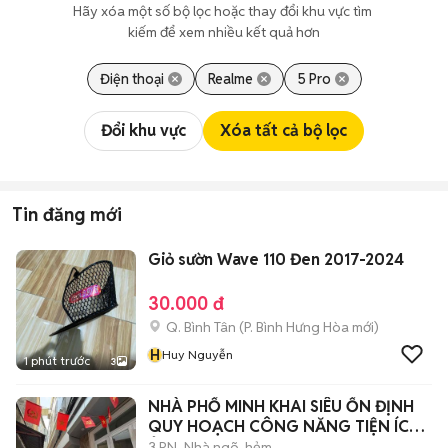
Hãy xóa một số bộ lọc hoặc thay đổi khu vực tìm 
kiếm để xem nhiều kết quả hơn
Điện thoại
Realme
5 Pro
Đổi khu vực
Xóa tất cả bộ lọc
Tin đăng mới
Giỏ sườn Wave 110 Đen 2017-2024
30.000 đ
Q. Bình Tân
(
P. Bình Hưng Hòa
mới)
H
Huy Nguyễn
1 phút trước
3
NHÀ PHỐ MINH KHAI SIÊU ỔN ĐỊNH
QUY HOẠCH CÔNG NĂNG TIỆN ÍCH
Ở NGAY.
3 PN
Nhà ngõ, hẻm