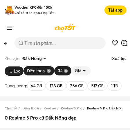
Voucher KFC đến 100k
Tải app
Chỉ có trên app Chợ Tốt
Khu vực:
Đắk Nông
Xoá lọc
Điện thoại
34
Giá
Lọc
Dung lượng:
64 GB
128 GB
256 GB
512 GB
1 TB
2 
Chợ Tốt
Điện thoại
Realme
Realme 5 Pro
Realme 5 Pro Đắk Nông
0 Realme 5 Pro cũ Đắk Nông đẹp