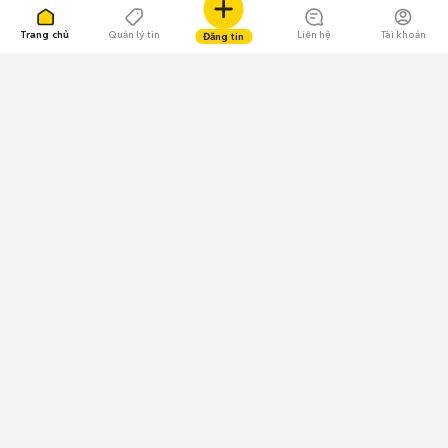
Trang chủ
Quản lý tin
Liên hệ
Tài khoản
Đăng tin
109.000 Bình chọn
Tải ứng dụng Chợ Tốt
Về Chợ Tốt
Quy chế sàn
Chính sách bảo mật
Giải quyết tranh chấp
CÔNG TY TNHH CHỢ TỐT - Người đại diện theo pháp luật:
Nguyễn Trọng Tấn; GPDKKD: 0312120782 do Sở KH & ĐT TP.HCM cấp ngày
11/01/2013;
GPMXH: 185/GP-BTTTT do Bộ Thông tin và Truyền thông
cấp ngày 09/07/2024 - Chịu trách nhiệm
nội dung: Trần Hoàng Ly.
Chính sách sử dụng
Địa chỉ: Tầng 18, Toà nhà UOA, Số 6 đường Tân Trào, Phường Tân Mỹ,