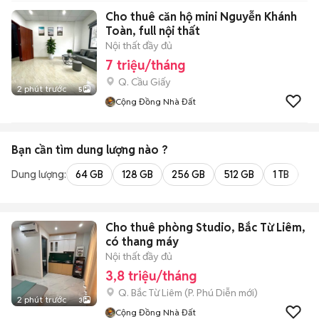
Cho thuê căn hộ mini Nguyễn Khánh
Toàn, full nội thất
Nội thất đầy đủ
7 triệu/tháng
Q. Cầu Giấy
2 phút trước
5
Cộng Đồng Nhà Đất
Bạn cần tìm
dung lượng
nào ?
Dung lượng:
64 GB
128 GB
256 GB
512 GB
1 TB
2 
Cho thuê phòng Studio, Bắc Từ Liêm,
có thang máy
Nội thất đầy đủ
3,8 triệu/tháng
Q. Bắc Từ Liêm
(
P. Phú Diễn
mới)
2 phút trước
3
Cộng Đồng Nhà Đất