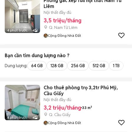
Phòng gác xép full nội thất Nam Từ
Liêm
Nội thất đầy đủ
3,5 triệu/tháng
Q. Nam Từ Liêm
4 phút trước
4
Cộng Đồng Nhà Đất
Bạn cần tìm
dung lượng
nào ?
Dung lượng:
64 GB
128 GB
256 GB
512 GB
1 TB
2 
Cho thuê phòng trọ 3,2tr Phú Mỹ,
Cầu Giấy
Nội thất đầy đủ
3,2 triệu/tháng
33 m²
Q. Cầu Giấy
4 phút trước
4
Cộng Đồng Nhà Đất