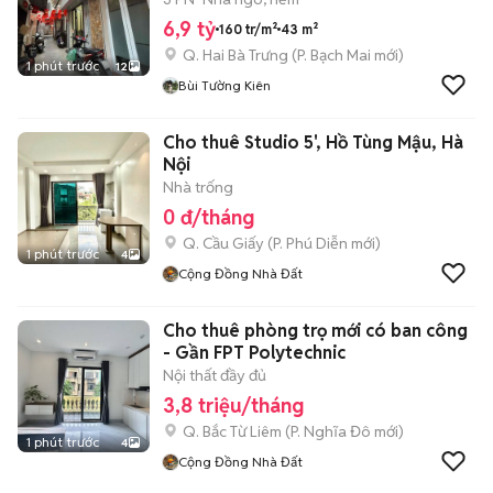
6,9 tỷ
160 tr/m²
43 m²
Q. Hai Bà Trưng
(
P. Bạch Mai
mới)
1 phút trước
12
Bùi Tường Kiên
Cho thuê Studio 5', Hồ Tùng Mậu, Hà
Nội
Nhà trống
0 đ/tháng
Q. Cầu Giấy
(
P. Phú Diễn
mới)
1 phút trước
4
Cộng Đồng Nhà Đất
Cho thuê phòng trọ mới có ban công
- Gần FPT Polytechnic
Nội thất đầy đủ
3,8 triệu/tháng
Q. Bắc Từ Liêm
(
P. Nghĩa Đô
mới)
1 phút trước
4
Cộng Đồng Nhà Đất