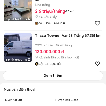
Nhà trống
2,6 triệu/tháng
26 m²
Q. Cầu Giấy
5 phút trước
4
Cộng Đồng Nhà Đất
Thaco Towner Van2S Trắng 57.351 km
2021
< 1 tấn
Đã sử dụng
130.000.000 đ
Q. Bình Tân
(
P. Tân Tạo
mới)
5 phút trước
15
ĐẶNG NGỌC TIẾN
Xem thêm
Mua bán điện thoại
Huyện Cư Jút
Huyện Đăk Glong