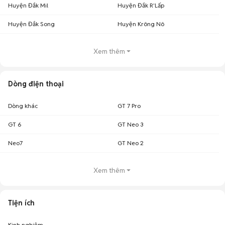
Huyện Đắk Mil
Huyện Đắk R'Lấp
Huyện Đắk Song
Huyện Krông Nô
Xem thêm
Dòng điện thoại
Dòng khác
GT 7 Pro
GT 6
GT Neo 3
Neo7
GT Neo 2
Xem thêm
Tiện ích
Kinh nghiệm