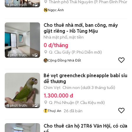
Thành phố Thái Nguyên
(
P. Phan Đình Phùng
4 phút trước
4
N
Ngọc Ánh
Cho thuê nhà mới, ban công, máy
giặt riêng - Hồ Tùng Mậu
Nhà mặt phố, mặt tiền
0 đ/tháng
Q. Cầu Giấy
(
P. Phú Diễn
mới)
4 phút trước
5
Cộng Đồng Nhà Đất
Bé vẹt greencheck pineapple babi siu
dễ thương
Chim Vẹt
Chim non (dưới 3 tháng tuổi)
1.300.000 đ
Q. Phú Nhuận
(
P. Cầu Kiệu
mới)
5 phút trước
2
T
26
đã bán
Thuý An
Cho thuê căn hộ 2TR6 Văn Hội, có cửa
sổ